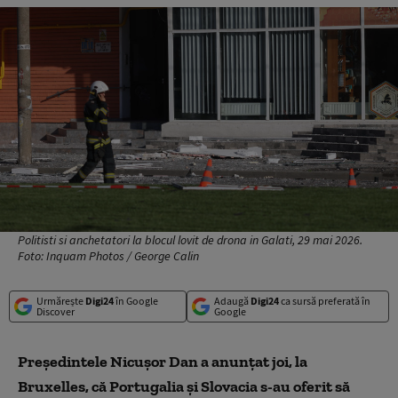
Politisti si anchetatori la blocul lovit de drona in Galati, 29 mai 2026.
Foto: Inquam Photos / George Calin
Urmărește
Digi24
în Google
Adaugă
Digi24
ca sursă preferată în
Discover
Google
Preşedintele Nicuşor Dan a anunţat joi, la
Bruxelles, că Portugalia şi Slovacia s-au oferit să