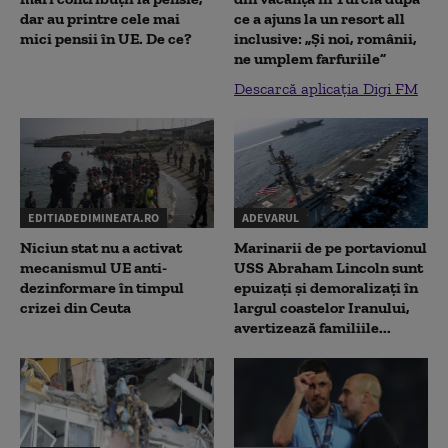
dar au printre cele mai
ce a ajuns la un resort all
mici pensii în UE. De ce?
inclusive: „Și noi, românii,
ne umplem farfuriile”
Descarcă aplicația Digi FM
EDITIADEDIMINEATA.RO
ADEVARUL
Niciun stat nu a activat
Marinarii de pe portavionul
mecanismul UE anti-
USS Abraham Lincoln sunt
dezinformare în timpul
epuizați și demoralizați în
crizei din Ceuta
largul coastelor Iranului,
avertizează familiile...