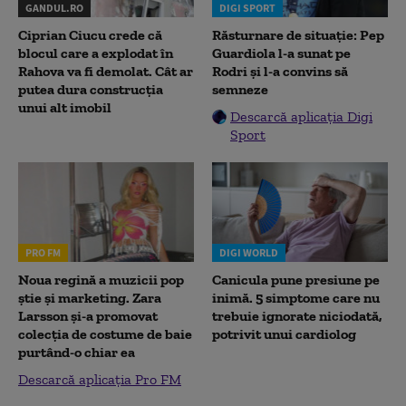
GANDUL.RO
DIGI SPORT
Ciprian Ciucu crede că
Răsturnare de situație: Pep
blocul care a explodat în
Guardiola l-a sunat pe
Rahova va fi demolat. Cât ar
Rodri și l-a convins să
putea dura construcția
semneze
unui alt imobil
Descarcă aplicația Digi
Sport
PRO FM
DIGI WORLD
Noua regină a muzicii pop
Canicula pune presiune pe
știe și marketing. Zara
inimă. 5 simptome care nu
Larsson și-a promovat
trebuie ignorate niciodată,
colecția de costume de baie
potrivit unui cardiolog
purtând-o chiar ea
Descarcă aplicația Pro FM