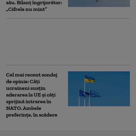
său. Bilanț îngrijorător:
„Cifrele nu mint”
Cartelurile columbiene
au trimis combatanți
în Ucraina pentru a
învăța tactici de luptă
cu drone
Cel mai recent sondaj
de opinie: Câți
ucraineni susțin
aderarea la UE și câți
sprijină intrarea în
NATO. Ambele
preferințe, în scădere