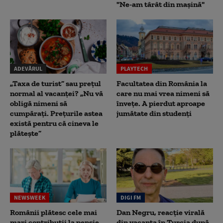
"Ne-am târât din mașină"
ADEVĂRUL
PLAYTECH
„Taxa de turist” sau prețul
Facultatea din România la
normal al vacanței? „Nu vă
care nu mai vrea nimeni să
obligă nimeni să
înveţe. A pierdut aproape
cumpărați. Prețurile astea
jumătate din studenţi
există pentru că cineva le
plătește”
NEWSWEEK
DIGI FM
Românii plătesc cele mai
Dan Negru, reacție virală
mari contribuții la pensie,
din vacanța în Turcia după