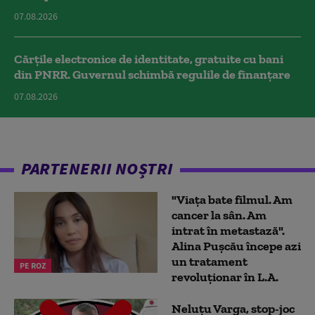
07.08.2026
Cărțile electronice de identitate, gratuite cu bani
din PNRR. Guvernul schimbă regulile de finanțare
07.08.2026
PARTENERII NOȘTRI
"Viața bate filmul. Am
cancer la sân. Am
intrat în metastază".
Alina Pușcău începe azi
un tratament
PE ROZ
revoluționar în L.A.
Neluțu Varga, stop-joc