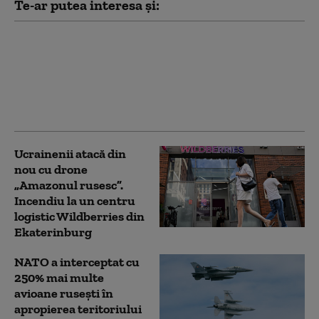
Te-ar putea interesa și:
Serviciile secrete
americane avertizează
că Putin ar putea ataca
o țară NATO încă din
această toamnă (WSJ)
Ucrainenii atacă din
nou cu drone
„Amazonul rusesc”.
Incendiu la un centru
logistic Wildberries din
Ekaterinburg
NATO a interceptat cu
250% mai multe
avioane rusești în
apropierea teritoriului