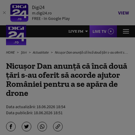
Digi24
VIEW
m.digi24.ro
FREE - In Google Play
LIVE TV
LIVE FM
HOME
Știri
Actualitate
Nicuşor Dan anunţă că încă două țări s-au oferit să acorde ajutor României pentru a se apăra de drone
Nicuşor Dan anunţă că încă două
țări s-au oferit să acorde ajutor
României pentru a se apăra de
drone
Data actualizării:
18.06.2026 18:54
Data publicării:
18.06.2026 18:51