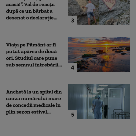
acasă!”. Val de reacții
după ce un bărbat a
desenat o declarație...
3
Viața pe Pământ ar fi
putut apărea de două
ori. Studiul care pune
sub semnul întrebării...
4
Anchetă la un spital din
cauza numărului mare
de concedii medicale în
plin sezon estival...
5