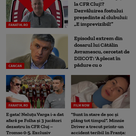
la CFR Cluj!?
Dezvăluirea fostului
președinte al clubului:
„E imprevizibil!”
FANATIK.RO
Episodul extrem din
dosarul lui Cătălin
Avramescu, cercetat de
DIICOT: 'A plecat în
pădure cu o
CANCAN
FANATIK.RO
FILM NOW
E gata! Neluțu Varga i-a dat
"Sunt în stare de șoc și
afară pe Folha și 3 jucători
plâng tot timpul". Minnie
dezastru în CFR Cluj –
Driver a trecut printr-un
Tromso 0-5. Exclusiv
accident teribil în Franța: