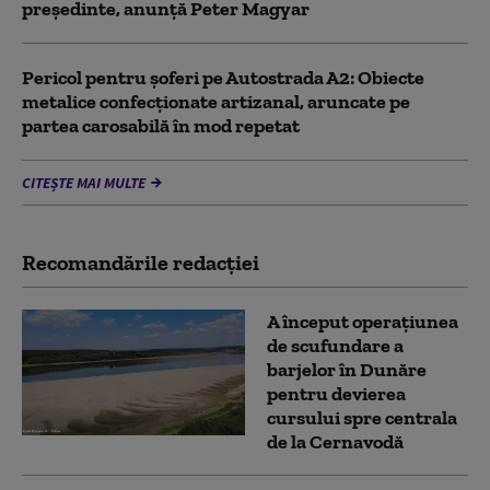
președinte, anunță Peter Magyar
Pericol pentru şoferi pe Autostrada A2: Obiecte
metalice confecţionate artizanal, aruncate pe
partea carosabilă în mod repetat
CITEȘTE MAI MULTE
Recomandările redacţiei
A început operațiunea
de scufundare a
barjelor în Dunăre
pentru devierea
cursului spre centrala
de la Cernavodă