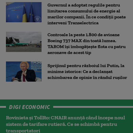
Guvernul a adoptat regulile pentru
limitarea consumului de energie al
marilor companii. În ce condiții poate
interveni Transelectrica
Controale la peste 1.800 de avioane
Boeing 737 MAX din toată lumea.
TAROM își îmbogățește flota cu patru
aeronave de acest tip
Sprijinul pentru războiul lui Putin, la
minime istorice: Ce a declanșat
schimbarea de opinie în rândul rușilor
DIGI ECONOMIC
Rovinieta și TollRo: CNAIR anunță când începe noul
sistem de tarifare rutieră. Ce se schimbă pentru
transportatori