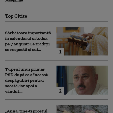
Josephine
Top Citite
Sărbătoare importantă
în calendarul ortodox
pe 7 august: Ce tradiții
se respectă și cui...
1
Tupeul unui primar
PSD după ce a încasat
despăgubiri pentru
secetă, iar apoi a
2
vândut...
„Anna, ţine-ţi prostul