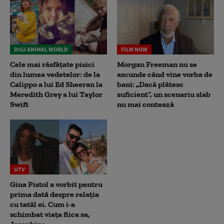
DIGI ANIMAL WORLD
FILM NOW
Cele mai răsfățate pisici
Morgan Freeman nu se
din lumea vedetelor: de la
ascunde când vine vorba de
Calippo a lui Ed Sheeran la
bani: „Dacă plătesc
Meredith Grey a lui Taylor
suficient”, un scenariu slab
Swift
nu mai contează
UTV
Gina Pistol a vorbit pentru
prima dată despre relația
cu tatăl ei. Cum i-a
schimbat viața fiica sa,