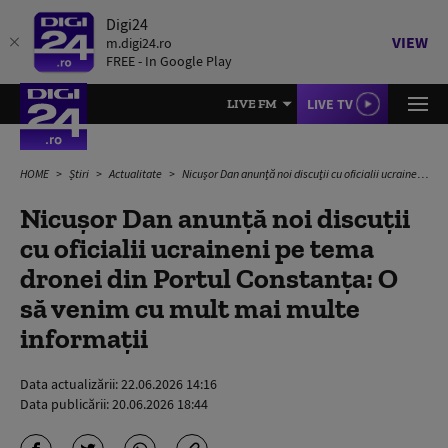
Digi24
VIEW
m.digi24.ro
FREE - In Google Play
LIVE TV
LIVE FM
HOME
Știri
Actualitate
Nicuşor Dan anunţă noi discuţii cu oficialii ucraineni pe tema dronei din Portul Constanţa: O să venim cu mult mai multe informaţii
Nicuşor Dan anunţă noi discuţii
cu oficialii ucraineni pe tema
dronei din Portul Constanţa: O
să venim cu mult mai multe
informaţii
Data actualizării:
22.06.2026 14:16
Data publicării:
20.06.2026 18:44