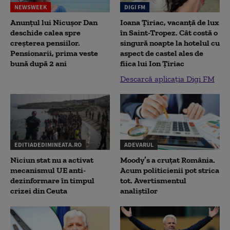
NEWSWEEK
DIGI FM
Anunțul lui Nicușor Dan
Ioana Țiriac, vacanță de lux
deschide calea spre
în Saint-Tropez. Cât costă o
creșterea pensiilor.
singură noapte la hotelul cu
Pensionarii, prima veste
aspect de castel ales de
bună după 2 ani
fiica lui Ion Țiriac
Descarcă aplicația Digi FM
EDITIADEDIMINEATA.RO
ADEVARUL
Niciun stat nu a activat
Moody’s a cruțat România.
mecanismul UE anti-
Acum politicienii pot strica
dezinformare în timpul
tot. Avertismentul
crizei din Ceuta
analiștilor