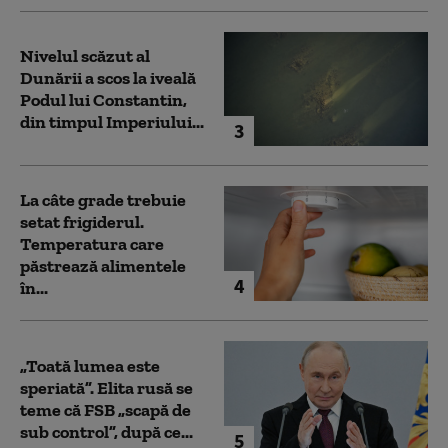
Nivelul scăzut al
Dunării a scos la iveală
Podul lui Constantin,
din timpul Imperiului...
3
La câte grade trebuie
setat frigiderul.
Temperatura care
păstrează alimentele
4
în...
„Toată lumea este
speriată”. Elita rusă se
teme că FSB „scapă de
sub control”, după ce...
5