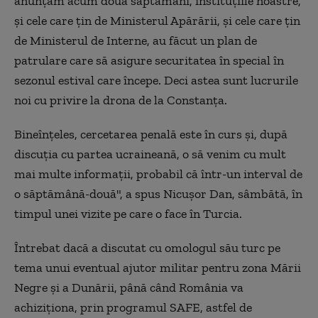
anunţam acum două săptămâni, instituţiile noastre,
şi cele care ţin de Ministerul Apărării, şi cele care ţin
de Ministerul de Interne, au făcut un plan de
patrulare care să asigure securitatea în special în
sezonul estival care începe. Deci astea sunt lucrurile
noi cu privire la drona de la Constanţa.
Bineînţeles, cercetarea penală este în curs şi, după
discuţia cu partea ucraineană, o să venim cu mult
mai multe informaţii, probabil că într-un interval de
o săptămână-două", a spus Nicuşor Dan, sâmbătă, în
timpul unei vizite pe care o face în Turcia.
Întrebat dacă a discutat cu omologul său turc pe
tema unui eventual ajutor militar pentru zona Mării
Negre şi a Dunării, până când România va
achiziţiona, prin programul SAFE, astfel de