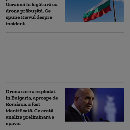
Ucrainei în legătură cu
drona prăbuşită. Ce
spune Kievul despre
incident
Zelenski la Belgrad,
într-o vizită cu miză
geopolitică. Kievul vrea
să desprindă Serbia de
influența Moscovei: „O
palmă pentru ruși”
Drona care a explodat
în Bulgaria, aproape de
România, a fost
identificată. Ce arată
analiza preliminară a
epavei