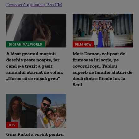
Descarcă aplicația Pro FM
DIGI ANIMAL WORLD
FILM NOW
A lăsat geamul mașinii
Matt Damon, eclipsat de
deschis peste noapte, iar
frumoasa lui soție, pe
când s-a trezit a găsit
covorul roșu. Tablou
animalul atârnat de volan:
superb de familie alături de
„Noroc că se mișcă greu”
două dintre fiicele lor, la
Seul
UTV
Gina Pistol a vorbit pentru