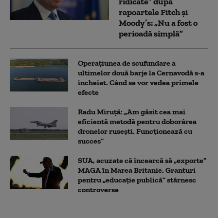
ridicate” după
rapoartele Fitch și
Moody’s: „Nu a fost o
perioadă simplă”
Operațiunea de scufundare a
ultimelor două barje la Cernavodă s-a
încheiat. Când se vor vedea primele
efecte
Radu Miruță: „Am găsit cea mai
eficientă metodă pentru doborârea
dronelor rusești. Funcționează cu
succes”
SUA, acuzate că încearcă să „exporte”
MAGA în Marea Britanie. Granturi
pentru „educație publică” stârnesc
controverse