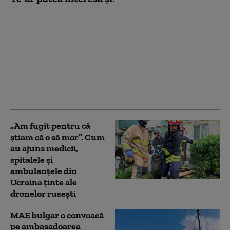
Crin Antonescu:
„Bolojan nu se
cramponează de
funcție. Va pleca atunci
când va fi învestit un
guvern”. Pe cine vede
drept premier
„Am fugit pentru că
știam că o să mor”. Cum
au ajuns medicii,
spitalele și
ambulanțele din
Ucraina ținte ale
dronelor rusești
MAE bulgar o convoacă
pe ambasadoarea