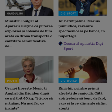
GANDUL.RO
DIGI SPORT
Ministrul bulgar al
Au bătut palma! Marius
Apărării susține că puterea
Șumudică, revenire
exploziei și coloana de fum
spectaculoasă pe bancă, în
arată că drona transporta o
SuperLigă
cantitate semnificativă
Descarcă aplicația Digi
de...
Sport
PRO FM
DIGI WORLD
Ce nu-i lipsește Monicăi
Rinichii, printre primii
Anghel din frigider, după
afectați de caniculă. Câtă
ce a slăbit 40 kg: “Știu ce să
apă trebuie să bem, de fapt,
mănânc. Nu mai fac ca
vara și la ce alimente să fim
înainte”
atenți