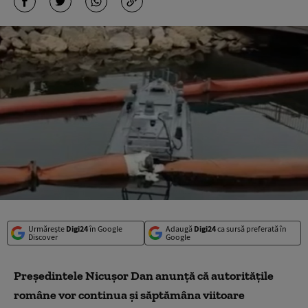
Urmărește
Digi24
în Google
Adaugă
Digi24
ca sursă preferată în
Discover
Google
Preşedintele Nicuşor Dan anunţă că autorităţile
române vor continua şi săptămâna viitoare