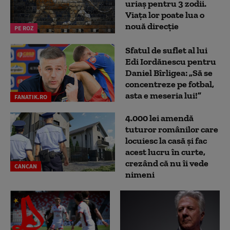
uriaș pentru 3 zodii.
Viața lor poate lua o
nouă direcție
PE ROZ
Sfatul de suflet al lui
Edi Iordănescu pentru
Daniel Bîrligea: „Să se
concentreze pe fotbal,
asta e meseria lui!”
FANATIK.RO
4.000 lei amendă
tuturor românilor care
locuiesc la casă și fac
acest lucru în curte,
crezând că nu îi vede
CANCAN
nimeni