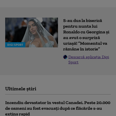
S-au dus la biserică
pentru nunta lui
Ronaldo cu Georgina și
au avut o surpriză
uriașă! ”Momentul va
DIGI SPORT
rămâne în istorie”
Descarcă aplicația Digi
Sport
Ultimele știri
Incendiu devastator în vestul Canadei. Peste 20.000
de oameni au fost evacuați după ce flăcările s-au
extins rapid