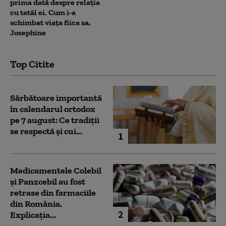
prima dată despre relația
cu tatăl ei. Cum i-a
schimbat viața fiica sa,
Josephine
Top Citite
Sărbătoare importantă
în calendarul ortodox
pe 7 august: Ce tradiții
se respectă și cui...
1
Medicamentele Colebil
și Panzcebil au fost
retrase din farmaciile
din România.
2
Explicația...