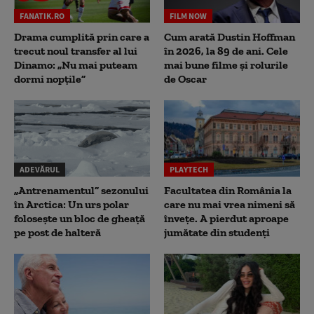
FANATIK.RO
FILM NOW
Drama cumplită prin care a
Cum arată Dustin Hoffman
trecut noul transfer al lui
în 2026, la 89 de ani. Cele
Dinamo: „Nu mai puteam
mai bune filme și rolurile
dormi nopțile”
de Oscar
ADEVĂRUL
PLAYTECH
„Antrenamentul” sezonului
Facultatea din România la
în Arctica: Un urs polar
care nu mai vrea nimeni să
folosește un bloc de gheață
înveţe. A pierdut aproape
pe post de halteră
jumătate din studenţi