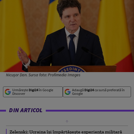
Nicușor Dan. Sursa foto: Profimedia Images
Urmărește
Digi24
în Google
Adaugă
Digi24
ca sursă preferată în
Discover
Google
DIN ARTICOL
Zelenski: Ucraina își împărtășește experiența militară