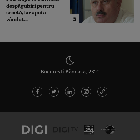
despăgubiri pentru
secetă, iar apoi a
5
vândut...
București Băneasa, 23°C