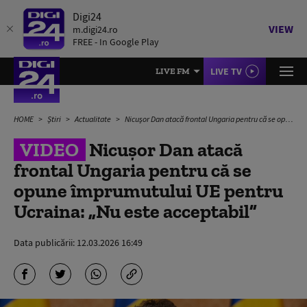
Digi24
VIEW
m.digi24.ro
FREE - In Google Play
LIVE TV
LIVE FM
HOME
Știri
Actualitate
Nicușor Dan atacă frontal Ungaria pentru că se opune împrumutului UE pentru Ucraina: „Nu este acceptabil”
VIDEO
Nicușor Dan atacă
frontal Ungaria pentru că se
opune împrumutului UE pentru
Ucraina: „Nu este acceptabil”
Data publicării:
12.03.2026 16:49