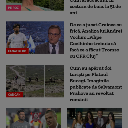
costum de baie, la 51 de
PE ROZ
ani
De ce a jucat Craiova cu
frică. Analiza lui Andrei
Vochin: „Filipe
Coelhinho trebuia să
facă ce a făcut Tromso
FANATIK.RO
cu CFR Cluj”
Cum au apărut doi
turiști pe Platoul
Bucegi. Imaginile
publicate de Salvamont
Prahova au revoltat
CANCAN
românii