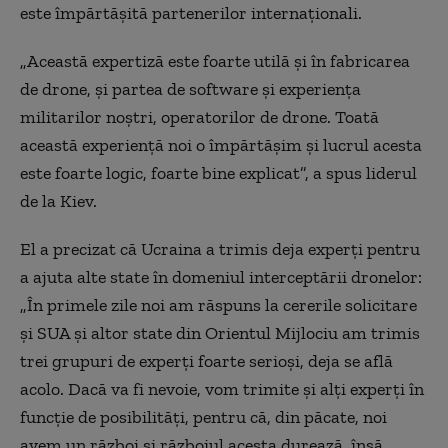
este împărtășită partenerilor internaționali.
„Această expertiză este foarte utilă și în fabricarea
de drone, și partea de software și experiența
militarilor noștri, operatorilor de drone. Toată
această experiență noi o împărtășim și lucrul acesta
este foarte logic, foarte bine explicat”, a spus liderul
de la Kiev.
El a precizat că Ucraina a trimis deja experți pentru
a ajuta alte state în domeniul interceptării dronelor:
„În primele zile noi am răspuns la cererile solicitare
și SUA și altor state din Orientul Mijlociu am trimis
trei grupuri de experți foarte serioși, deja se află
acolo. Dacă va fi nevoie, vom trimite și alți experți în
funcție de posibilități, pentru că, din păcate, noi
avem un război și războiul acesta durează, însă