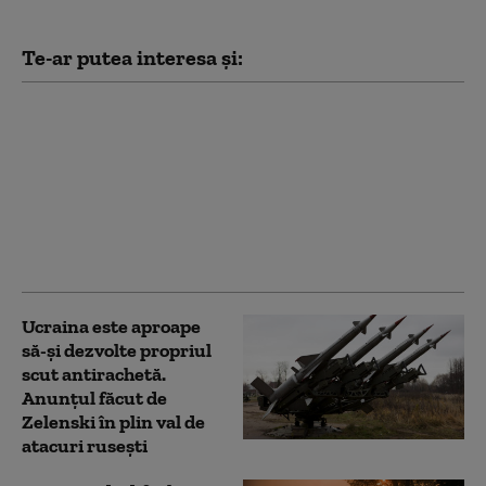
Te-ar putea interesa și:
„Orban cel roșu” sau
vizionar? Criza din
Ceuta reaprinde
dezbaterea despre
rolul premierului
spaniol Pedro Sanchez
în UE
Ucraina este aproape
să-și dezvolte propriul
scut antirachetă.
Anunțul făcut de
Zelenski în plin val de
atacuri rusești