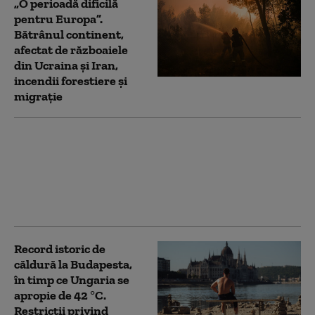
„O perioadă dificilă
pentru Europa”.
Bătrânul continent,
afectat de războaiele
din Ucraina și Iran,
incendii forestiere și
migrație
Ce spune Ilie Bolojan
despre publicarea
declarației de avere a
partenerei sale de viață
Record istoric de
căldură la Budapesta,
în timp ce Ungaria se
apropie de 42 °C.
Restricții privind