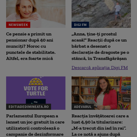
NEWSWEEK
DIGI FM
Ce pensie a primit un
„Anna, ţine-ţi prostul
pensionar după 40 ani
acasă!" Reacţii după ce un
munciți? Noroc cu
bărbat a desenat o
punctele de stabilitate.
declaraţie de dragoste pe o
Altfel, era foarte mică
stâncă, în Transfăgărăşan
Descarcă aplicația Digi FM
EDITIADEDIMINEATA.RO
ADEVARUL
Parlamentul European a
Reacția învățătoarei care a
lansat un joc gratuit în care
luat 4,90 la titularizare:
utilizatorii controlează o
„M-a trecut din iad în rai”.
campanie de dezinformare
La ce notă a ajuns după