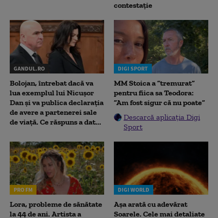
contestație
GANDUL.RO
DIGI SPORT
Bolojan, întrebat dacă va
MM Stoica a ”tremurat”
lua exemplul lui Nicușor
pentru fiica sa Teodora:
Dan și va publica declarația
”Am fost sigur că nu poate”
de avere a partenerei sale
Descarcă aplicația Digi
de viață. Ce răspuns a dat...
Sport
PRO FM
DIGI WORLD
Lora, probleme de sănătate
Așa arată cu adevărat
la 44 de ani. Artista a
Soarele. Cele mai detaliate