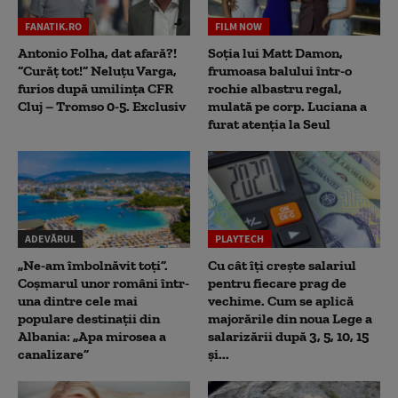
FANATIK.RO
FILM NOW
Antonio Folha, dat afară?!
Soția lui Matt Damon,
“Curăț tot!” Neluțu Varga,
frumoasa balului într-o
furios după umilința CFR
rochie albastru regal,
Cluj – Tromso 0-5. Exclusiv
mulată pe corp. Luciana a
furat atenția la Seul
ADEVĂRUL
PLAYTECH
„Ne-am îmbolnăvit toți”.
Cu cât îți crește salariul
Coșmarul unor români într-
pentru fiecare prag de
una dintre cele mai
vechime. Cum se aplică
populare destinații din
majorările din noua Lege a
Albania: „Apa mirosea a
salarizării după 3, 5, 10, 15
canalizare”
și...