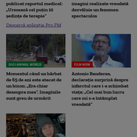
publicat raportul medical:
imagini realizate vreodată
„Urmează cel puțin 10
dezvăluie un fenomen
ședințe de terapie”
spectaculos
Descarcă aplicația Pro FM
DIGI ANIMAL WORLD
FILM NOW
Momentul când un bărbat
Antonio Banderas,
de 65 de ani este atacat de
declarație surpriză despre
un bizon: „Era chiar
infarctul care i-a schimbat
deasupra mea”. Imaginile
viața: „Cel mai bun lucru
sunt greu de urmărit
care mi s-a întâmplat
vreodată”