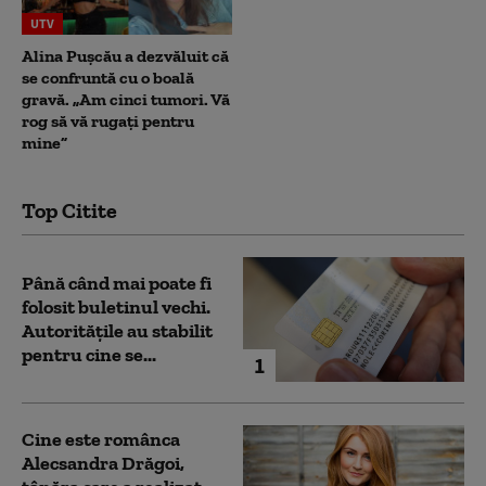
UTV
Alina Pușcău a dezvăluit că
se confruntă cu o boală
gravă. „Am cinci tumori. Vă
rog să vă rugați pentru
mine”
Top Citite
Până când mai poate fi
folosit buletinul vechi.
Autoritățile au stabilit
pentru cine se...
1
Cine este românca
Alecsandra Drăgoi,