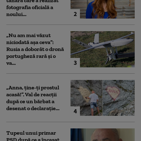
tânăra care a realizat
fotografia oficială a
2
noului...
„Nu am mai văzut
niciodată așa ceva”:
Rusia a doborât o dronă
portugheză rară și o
3
va...
„Anna, ţine-ţi prostul
acasă!”. Val de reacții
după ce un bărbat a
desenat o declarație...
4
Tupeul unui primar
PSD după ce a încasat