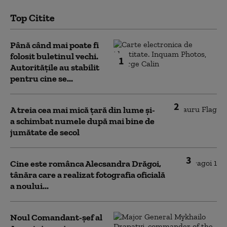
Top Citite
Până când mai poate fi
folosit buletinul vechi.
1
Autoritățile au stabilit
pentru cine se...
2
A treia cea mai mică țară din lume și-
a schimbat numele după mai bine de
jumătate de secol
3
Cine este românca Alecsandra Drăgoi,
tânăra care a realizat fotografia oficială
a noului...
Noul Comandant-șef al