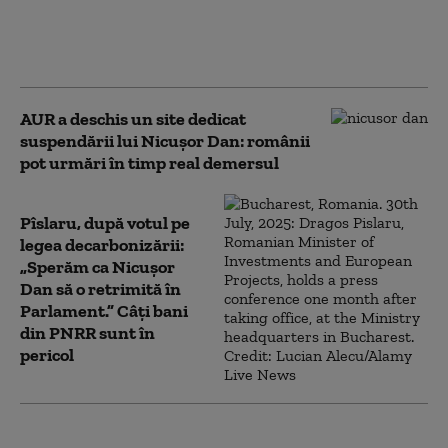
suspendare a președintelui Nicușor
Dan. Ghigiu: „Criza guvernamentală e
suficientă”
AUR a deschis un site dedicat
suspendării lui Nicușor Dan: românii
pot urmări în timp real demersul
Pîslaru, după votul pe
legea decarbonizării:
„Sperăm ca Nicușor
Dan să o retrimită în
Parlament.” Câți bani
din PNRR sunt în
pericol
Ce avere are Mirabela