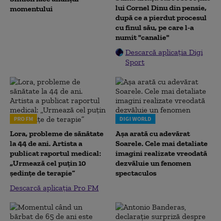
lui Cornel Dinu din pensie,
momentului
după ce a pierdut procesul
cu finul său, pe care l-a
numit "canalie"
Descarcă aplicația Digi
Sport
PRO FM
DIGI WORLD
Lora, probleme de sănătate
Așa arată cu adevărat
la 44 de ani. Artista a
Soarele. Cele mai detaliate
publicat raportul medical:
imagini realizate vreodată
„Urmează cel puțin 10
dezvăluie un fenomen
ședințe de terapie”
spectaculos
Descarcă aplicația Pro FM