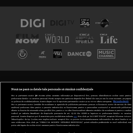
TERMENI ȘI CONDIȚII
POLITICA DE CONFIDENȚIALITATE
Nouă ne pasă ca datele tale personale să rămână confidențiale
Noi și partenerii noștri
30
stocăm și/sau accesăm informații pe dispozitivul dvs., precum identificatorii cookie unici pentru
prelucrarea datelor cu caracter personal. Puteți accepta sau gestiona alegerile dvs. făcând clic mai jos sau în orice moment, pe pagina
ABONARE DIGI TV
cu politica de confidențialitate. Aceste alegeri vor fi raportate partenerilor noștri și nu vă vor afecta navigarea.
Mai multe detalii
Noi si partenerii nostri (retelele de socializare si agentiile de publicitate partenere, precum si furnizorii nostri de servicii de date
analitice) prelucram date pentru a permite website-ului sa functioneze, pentru a personaliza continutul si anunturile publicitare
GESTIONAȚI PREFERINȚELE
afisate in functie de interesele si/sau profilul dvs., pentru a va oferi functionalitati aferente retelelor de socializare si pentru a analiza
traficul pe website. Beneficiati de drepturile prevazute de art. 15-22 din GDPR in legatura cu prelucrarea datelor cu caracter
personal. Aceste drepturi pot fi exercitate prin modalitatea indicata
aici
. Prin click pe “ACCEPT TOATE”, acceptati folosirea tuturor
CODUL DIGI24
Tehnologiilor de tip Cookie, care implica inclusiv acceptul dvs. cu privire la stocarea/accesarea informatiilor de catre Vendor-ii cu
care colaboram. Prin click pe “VREAU SA MODIFIC SETARILE INDIVIDUAL” puteti schimba preferintele in mod individual, mai
putin cele legate de cookie strict necesare pentru functionarea website-ului.
CAMERE WEB