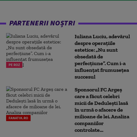
PARTENERII NOȘTRI
Iuliana Luciu, adevărul
despre operațiile
estetice: „Nu sunt
obsedată de
perfecțiune”. Cum i-a
PE ROZ
influențat frumusețea
succesul
Sponsorul FC Argeș
care a făcut celebri
micii de Dedulești lasă
în urmă o afacere de
milioane de lei. Analiza
FANATIK.RO
companiilor
controlate...