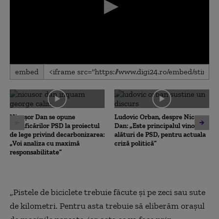
0
embed
seconds
of
0
seconds
Nicușor Dan se opune
Ludovic Orban, despre Nicușor
modificărilor PSD la proiectul
Dan: „Este principalul vinovat,
de lege privind decarbonizarea:
alături de PSD, pentru actuala
„Voi analiza cu maximă
criză politică”
responsabilitate”
„Pistele de biciclete trebuie făcute și pe zeci sau sute
de kilometri. Pentru asta trebuie să eliberăm orașul