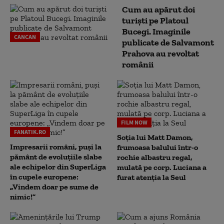
Cum au apărut doi
turiști pe Platoul
Bucegi. Imaginile
CANCAN
publicate de Salvamont
Prahova au revoltat
românii
FILM NOW
FANATIK.RO
Soția lui Matt Damon,
Impresarii români, puși la
frumoasa balului într-o
pământ de evoluțiile slabe
rochie albastru regal,
ale echipelor din SuperLiga
mulată pe corp. Luciana a
în cupele europene:
furat atenția la Seul
„Vindem doar pe sume de
nimic!”