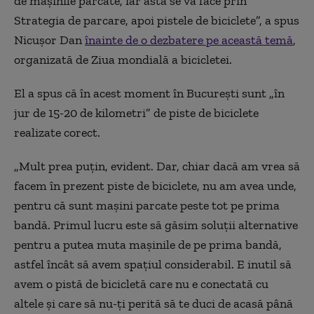
de mașinile parcate, iar asta se va face prin
Strategia de parcare, apoi pistele de biciclete”, a spus
Nicușor Dan
înainte de o dezbatere pe această temă
,
organizată de Ziua mondială a bicicletei.
El a spus că în acest moment în București sunt „în
jur de 15-20 de kilometri” de piste de biciclete
realizate corect.
„Mult prea puțin, evident. Dar, chiar dacă am vrea să
facem în prezent piste de biciclete, nu am avea unde,
pentru că sunt mașini parcate peste tot pe prima
bandă. Primul lucru este să găsim soluții alternative
pentru a putea muta mașinile de pe prima bandă,
astfel încât să avem spațiul considerabil. E inutil să
avem o pistă de bicicletă care nu e conectată cu
altele și care să nu-ți perită să te duci de acasă până