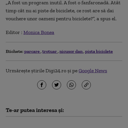
„A fost un program inutil. A fost o fanfaronadă. Atât
timp cât nu ai piste de biciclete, ce rost are să dai
vouchere unor oameni pentru biciclete?”, a spus el.
Editor :
Monica Bonea
Etichete:
parcare
trotuar
nicusor dan
pista biciclete
Urmărește știrile Digi24.ro și pe
Google News
Te-ar putea interesa și:
PSD nu susține demersul AUR de