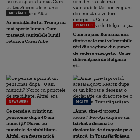
ADEVĂRUL
Amenințările lui Trump nu
PLAYTECH
mai sperie lumea. Cum
Cum a ajuns România una
tratează capitalele lumii
dintre cele mai vulnerabile
retorica Casei Albe
țări din regiune din punct
de vedere energetic. Ce ne
diferențiază de Bulgaria
și...
NEWSWEEK
DIGI FM
Ce pensie a primit un
„Anna, ţine-ţi prostul
pensionar după 40 ani
acasă!" Reacţii după ce un
munciți? Noroc cu
bărbat a desenat o
punctele de stabilitate.
declaraţie de dragoste pe o
Altfel, era foarte mică
stâncă, în Transfăgărăşan