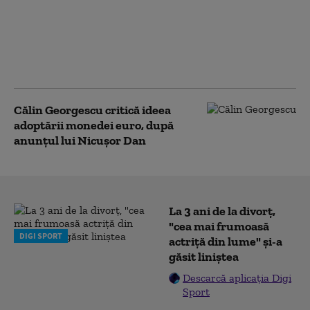
Grădinaru. Nicușor
Dan a făcut publice
declarațiile partenerei
sale „în spiritul
transparenței”
Călin Georgescu critică ideea
adoptării monedei euro, după
anunțul lui Nicușor Dan
La 3 ani de la divorț,
"cea mai frumoasă
DIGI SPORT
actriță din lume" și-a
găsit liniștea
Descarcă aplicația Digi
Sport