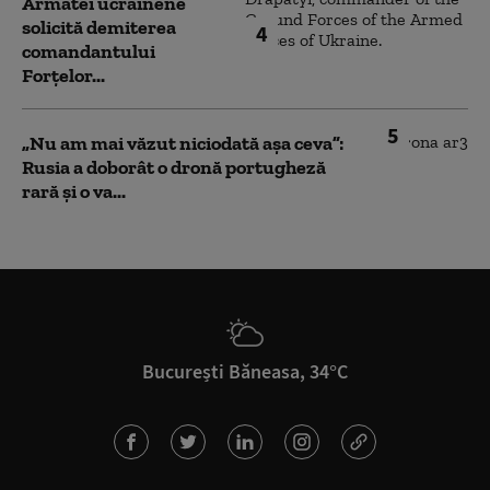
Armatei ucrainene
solicită demiterea
4
comandantului
Forțelor...
5
„Nu am mai văzut niciodată așa ceva”:
Rusia a doborât o dronă portugheză
rară și o va...
București Băneasa, 34°C