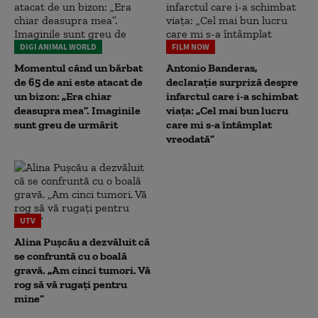
DIGI ANIMAL WORLD
FILM NOW
Momentul când un bărbat
Antonio Banderas,
de 65 de ani este atacat de
declarație surpriză despre
un bizon: „Era chiar
infarctul care i-a schimbat
deasupra mea”. Imaginile
viața: „Cel mai bun lucru
sunt greu de urmărit
care mi s-a întâmplat
vreodată”
UTV
Alina Pușcău a dezvăluit că
se confruntă cu o boală
gravă. „Am cinci tumori. Vă
rog să vă rugați pentru
mine”