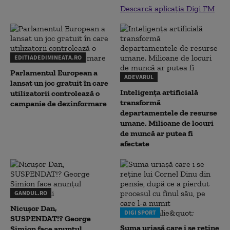
Descarcă aplicația Digi FM
EDITIADEDIMINEATA.RO
Parlamentul European a
ADEVARUL
lansat un joc gratuit în care
Inteligența artificială
utilizatorii controlează o
transformă
campanie de dezinformare
departamentele de resurse
umane. Milioane de locuri
de muncă ar putea fi
afectate
GANDUL.RO
Nicușor Dan,
DIGI SPORT
SUSPENDAT!? George
Suma uriașă care i se reține
Simion face anunțul