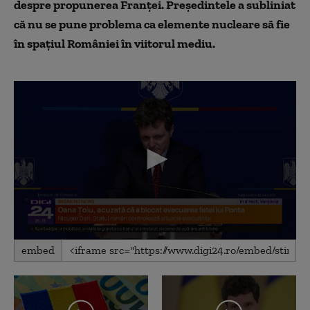
despre propunerea Franței. Președintele a subliniat
că n
u se pune problema ca elemente nucleare să fie
în
spaţiul Rom
âniei
în viitorul mediu.
0
embed
seconds
of
1
minute,
57