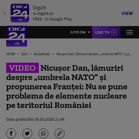
Digi24
VIEW
m.digi24.ro
FREE - In Google Play
LIVE TV
LIVE FM
HOME
Știri
Actualitate
Nicușor Dan, lămuriri despre „umbrela NATO” și propunerea Franței: Nu se pune problema de elemente nucleare pe teritoriul României
VIDEO
Nicușor Dan, lămuriri
despre „umbrela NATO” și
propunerea Franței: Nu se pune
problema de elemente nucleare
pe teritoriul României
Data publicării:
05.03.2026 21:44