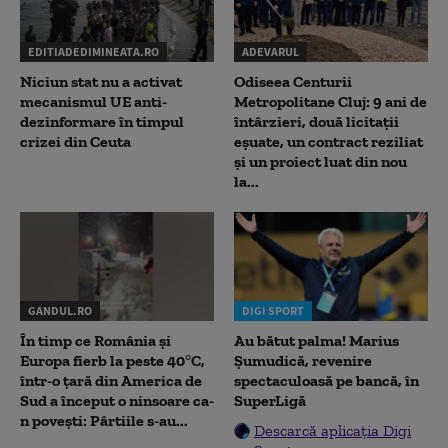
EDITIADEDIMINEATA.RO
ADEVARUL
Niciun stat nu a activat
Odiseea Centurii
mecanismul UE anti-
Metropolitane Cluj: 9 ani de
dezinformare în timpul
întârzieri, două licitații
crizei din Ceuta
eșuate, un contract reziliat
și un proiect luat din nou
la...
GANDUL.RO
DIGI SPORT
În timp ce România și
Au bătut palma! Marius
Europa fierb la peste 40°C,
Șumudică, revenire
într-o țară din America de
spectaculoasă pe bancă, în
Sud a început o ninsoare ca-
SuperLigă
n povești: Pârtiile s-au...
Descarcă aplicația Digi