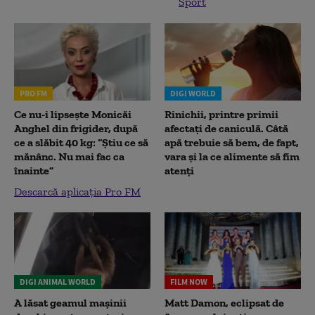
Sport
PRO FM
DIGI WORLD
Ce nu-i lipsește Monicăi
Rinichii, printre primii
Anghel din frigider, după
afectați de caniculă. Câtă
ce a slăbit 40 kg: “Știu ce să
apă trebuie să bem, de fapt,
mănânc. Nu mai fac ca
vara și la ce alimente să fim
înainte”
atenți
Descarcă aplicația Pro FM
DIGI ANIMAL WORLD
FILM NOW
A lăsat geamul mașinii
Matt Damon, eclipsat de