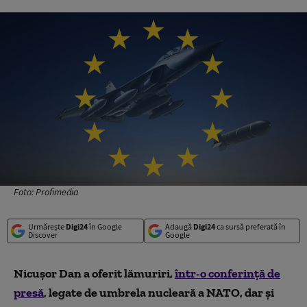
Foto: Profimedia
Urmărește
Digi24
în Google
Adaugă
Digi24
ca sursă preferată în
Discover
Google
Nicușor Dan a oferit lămuriri,
într-o conferință de
presă
, legate de umbrela nucleară a NATO, dar și