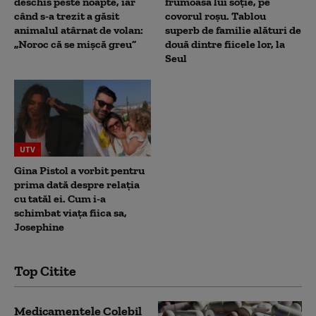
deschis peste noapte, iar
frumoasa lui soție, pe
când s-a trezit a găsit
covorul roșu. Tablou
animalul atârnat de volan:
superb de familie alături de
„Noroc că se mișcă greu”
două dintre fiicele lor, la
Seul
UTV
Gina Pistol a vorbit pentru
prima dată despre relația
cu tatăl ei. Cum i-a
schimbat viața fiica sa,
Josephine
Top Citite
Medicamentele Colebil