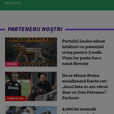
08.08.2026
PARTENERII NOȘTRI
Portalul Leului aduce
întâlniri cu potențial
uriaș pentru 3 zodii.
Viața lor poate lua o
nouă direcție
PE ROZ
De ce Meme Stoica
socializează foarte rar:
„Anul ăsta m-am văzut
doar cu Dan Petrescu”.
Exclusiv
FANATIK.RO
4.000 lei amendă