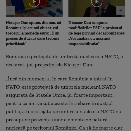
seconds
Nicușor Dan spune, din nou, că
Nicușor Dan se opune
România își asumă obiectivul
modificărilor PSD la proiectul
trecerii la moneda euro: „E un
de lege privind decarbonizarea:
proces de durată care trebuie
„Voi analiza cu maximă
prioritizat”
responsabilitate”
România e protejată de umbrela nucleară
a
NATO, a
declarat, joi, preşedintele Nicuşor Dan.
„
Î
ncă din momentul în care România a intrat în
NATO, este protejată de umbrela nucleară NATO
asigurată de Statele Unite. Și, foarte important,
pentru că am văzut această întrebare în spațiul
public, a fi protejată de umbrela nucleară NATO nu
presupune prezența unor elemente de natură
nucleară pe teritoriul României. Ca să fie foarte clar.