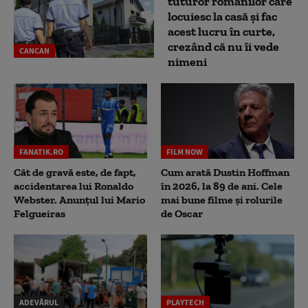
tuturor românilor care
locuiesc la casă și fac
acest lucru în curte,
crezând că nu îi vede
CANCAN
nimeni
FANATIK.RO
FILM NOW
Cât de gravă este, de fapt,
Cum arată Dustin Hoffman
accidentarea lui Ronaldo
în 2026, la 89 de ani. Cele
Webster. Anunțul lui Mario
mai bune filme și rolurile
Felgueiras
de Oscar
ADEVĂRUL
PLAYTECH