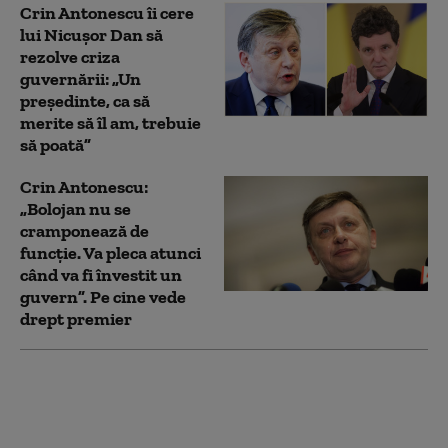
Crin Antonescu îi cere
lui Nicușor Dan să
rezolve criza
guvernării: „Un
președinte, ca să
merite să îl am, trebuie
să poată”
Crin Antonescu:
„Bolojan nu se
cramponează de
funcție. Va pleca atunci
când va fi învestit un
guvern”. Pe cine vede
drept premier
Ce prevede „Acordul de
apărare comună de la
Mecca”, pe care Turcia