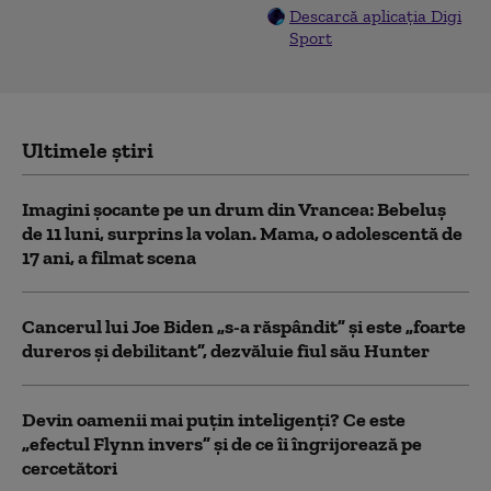
Descarcă aplicația Digi
Sport
Ultimele știri
Imagini șocante pe un drum din Vrancea: Bebeluș
de 11 luni, surprins la volan. Mama, o adolescentă de
17 ani, a filmat scena
Cancerul lui Joe Biden „s-a răspândit” şi este „foarte
dureros și debilitant”, dezvăluie fiul său Hunter
Devin oamenii mai puțin inteligenți? Ce este
„efectul Flynn invers” și de ce îi îngrijorează pe
cercetători