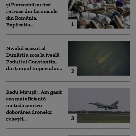
și Panzcebil au fost
retrase din farmaciile
din România.
1
Explicația...
Nivelul scăzut al
Dunării a scos la iveală
Podul lui Constantin,
din timpul Imperiului...
2
Radu Miruță: „Am găsit
cea mai eficientă
metodă pentru
doborârea dronelor
3
rusești...