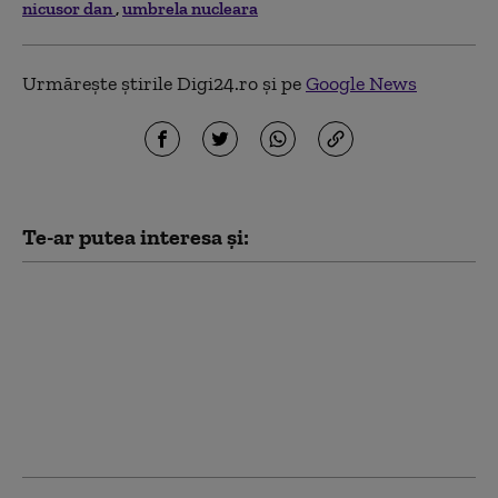
nicusor dan
umbrela nucleara
Urmărește știrile Digi24.ro și pe
Google News
Te-ar putea interesa și:
De la „Top Gun” la
Ghost Bat: Cum arată
noua generație de
aeronave de luptă și ce
rol va avea pilotul în
războiul aerian al
viitorului