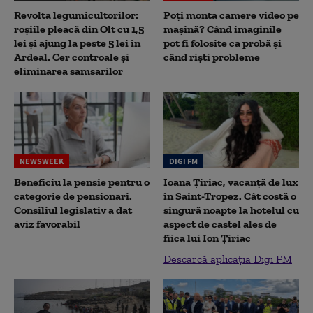
Revolta legumicultorilor:
Poți monta camere video pe
roșiile pleacă din Olt cu 1,5
mașină? Când imaginile
lei și ajung la peste 5 lei în
pot fi folosite ca probă și
Ardeal. Cer controale și
când riști probleme
eliminarea samsarilor
NEWSWEEK
DIGI FM
Beneficiu la pensie pentru o
Ioana Țiriac, vacanță de lux
categorie de pensionari.
în Saint-Tropez. Cât costă o
Consiliul legislativ a dat
singură noapte la hotelul cu
aviz favorabil
aspect de castel ales de
fiica lui Ion Țiriac
Descarcă aplicația Digi FM