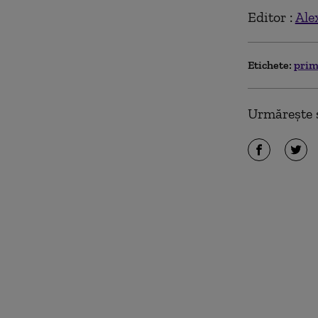
Editor :
Ale
Etichete:
prim
Urmărește ș