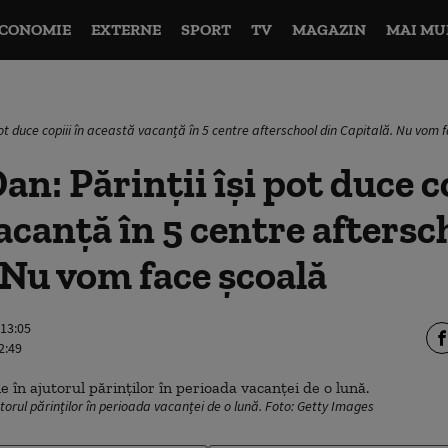
CONOMIE
EXTERNE
SPORT
TV
MAGAZIN
MAI MU
 pot duce copiii în această vacanță în 5 centre afterschool din Capitală. Nu vom 
n: Părinții își pot duce co
acanță în 5 centre aftersc
 Nu vom face școală
 13:05
2:49
utorul părinților în perioada vacanței de o lună. Foto: Getty Images