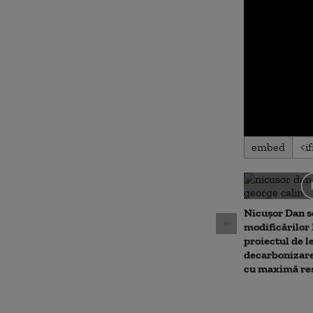
0
embed
seconds
of
0
seconds
Volu
90%
Nicușor Dan s
modificărilor
proiectul de l
decarbonizare
cu maximă res