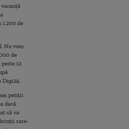
e vacanță
la
a 1.200 de
ol. Nu vom
.000 de
e peste 12
după
a Digi24.
ei petiții
ca dacă
cat că va
rinții care-