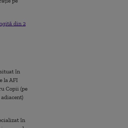
rație pe
ngită din 2
situat în
e la AFI
ru Copii (pe
u adiacent)
cializat în