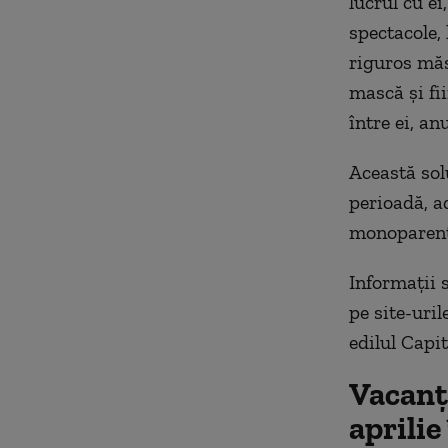
lucrul cu ei
spectacole,
riguros măs
mască și fi
între ei, an
Această solu
perioadă, a
monoparental
Informații 
pe site-uri
edilul Capit
Vacanța
aprilie