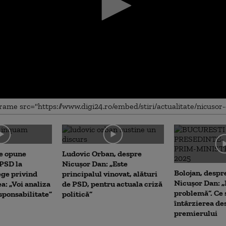
me
e opune
Ludovic Orban, despre
 PSD la
Nicușor Dan: „Este
Bolojan, despre
ege privind
principalul vinovat, alături
Nicușor Dan: „
a: „Voi analiza
de PSD, pentru actuala criză
problemă”. Ce
ponsabilitate”
politică”
întârzierea d
premierului