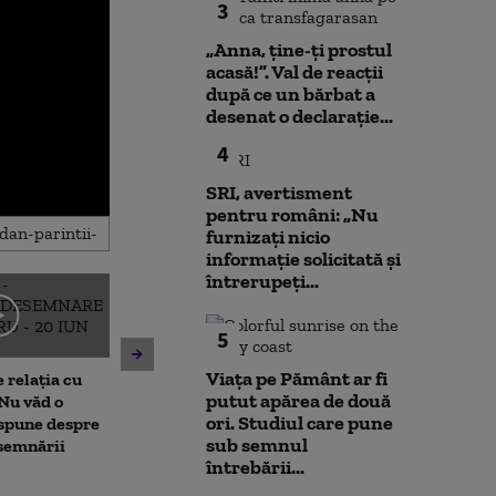
3
„Anna, ţine-ţi prostul
acasă!”. Val de reacții
după ce un bărbat a
desenat o declarație...
4
SRI, avertisment
pentru români: „Nu
furnizați nicio
informație solicitată și
întrerupeți...
Noi verificări 
5
Cristian Bușoi, despre criza
din Leipzig: sut
energetică: „Populația nu va
caută o a doua 
Viața pe Pământ ar fi
 relația cu
fi afectată de limitările de
Varianta exclu
putut apărea de două
Nu văd o
consum”
anchetatori
ori. Studiul care pune
 spune despre
sub semnul
esemnării
întrebării...