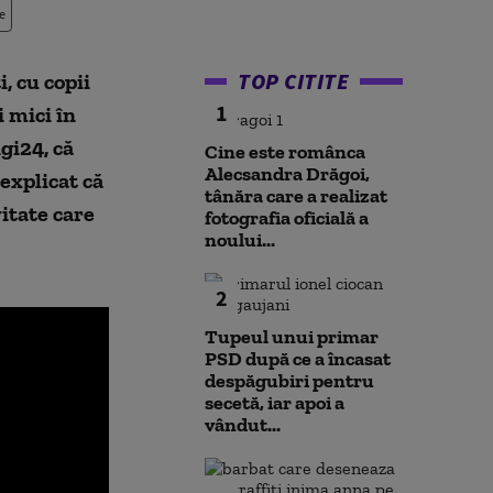
e
TOP CITITE
, cu copii
1
i mici în
igi24, că
Cine este românca
Alecsandra Drăgoi,
 explicat că
tânăra care a realizat
itate care
fotografia oficială a
noului...
2
Tupeul unui primar
PSD după ce a încasat
despăgubiri pentru
secetă, iar apoi a
vândut...