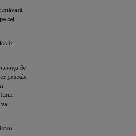
primăvară
pe cel
loc în
vacanţă de
lor pascale
ei
lunii
 va
strul.