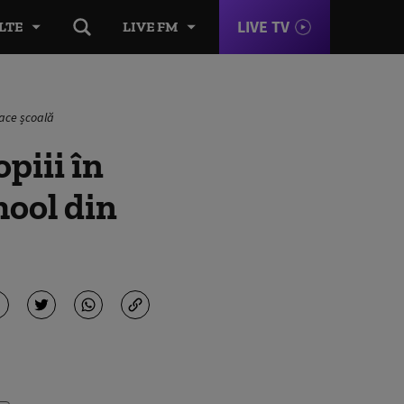
LIVE TV
LTE
LIVE FM
face școală
piii în
hool din