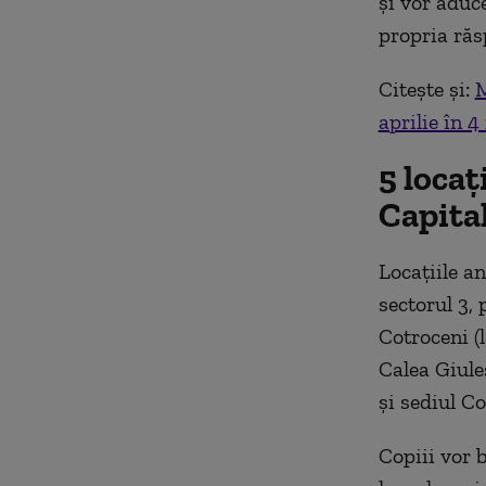
și vor aduc
propria ră
Citește și:
M
aprilie în 4
5 locaț
Capital
Locațiile a
sectorul 3,
Cotroceni (
Calea Giuleș
și sediul C
Copiii vor 