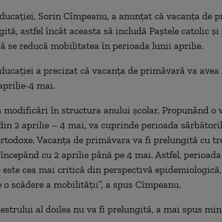
ducaţiei, Sorin Cîmpeanu, a anunţat că vacanţa de 
gită, astfel încât aceasta să includă Paştele catolic şi 
ă se reducă mobilitatea în perioada lunii aprilie.
ducației a precizat că vacanța de primăvară va avea 
aprilie-4 mai.
modificări în structura anului şcolar. Propunând o 
in 2 aprilie – 4 mai, va cuprinde perioada sărbători
 ortodoxe. Vacanţa de primăvara va fi prelungită cu tr
începând cu 2 aprilie până pe 4 mai. Astfel, perioada 
e este cea mai critică din perspectivă epidemiologică,
e o scădere a mobilităţii”, a spus Cîmpeanu.
strului al doilea nu va fi prelungită, a mai spus mini