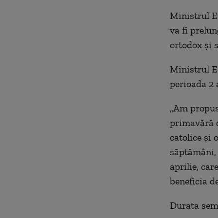
Ministrul E
va fi prelun
ortodox şi s
Ministrul E
perioada 2 
„Am propus 
primavără d
catolice şi
săptămâni, 
aprilie, car
beneficia d
Durata seme