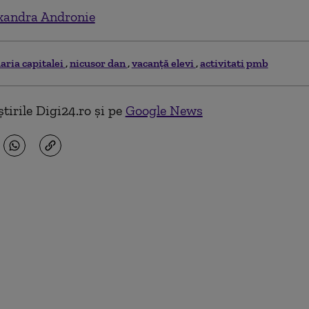
xandra Andronie
aria capitalei
nicusor dan
vacanță elevi
activitati pmb
tirile Digi24.ro și pe
Google News