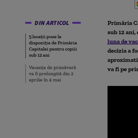
DIN ARTICOL
Primăria Ca
sub 12 ani,
5 locații puse la
luna de vac
dispoziție de Primăria
Capitalei pentru copiii
decizia a fo
sub 12 ani
aproximativ
Vacanța de primăvară
va fi pe pr
va fi prelungită din 2
aprilie în 4 mai