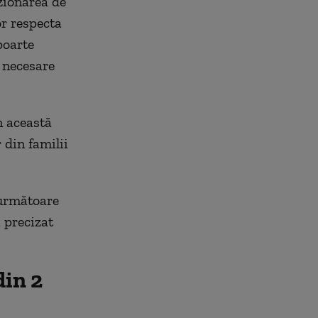
izionarea de
or respecta
poarte
i necesare
n această
 din familii
 următoare
 precizat
din 2