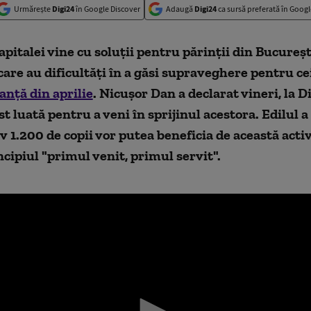
Urmărește
Digi24
în Google Discover
Adaugă
Digi24
ca sursă preferată în Googl
pitalei vine cu soluții pentru părinții din București
 care au dificultăți în a găsi supraveghere pentru ce
anță din aprilie
. Nicușor Dan a declarat vineri, la D
st luată pentru a veni în sprijinul acestora. Edilul a
 1.200 de copii vor putea beneficia de această activ
incipiul "primul venit, primul servit".