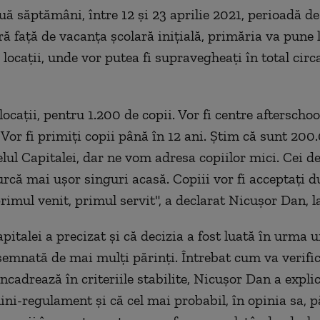
ă săptămâni, între 12 și 23 aprilie 2021, perioadă d
ă față de vacanța școlară inițială, primăria va pune 
 locații, unde vor putea fi supravegheați în total circ
locații, pentru 1.200 de copii. Vor fi centre afterscho
. Vor fi primiți copii până în 12 ani. Știm că sunt 200
elul Capitalei, dar ne vom adresa copiilor mici. Cei d
urcă mai ușor singuri acasă. Copiii vor fi acceptați 
rimul venit, primul servit", a declarat Nicușor Dan, l
italei a precizat și că decizia a fost luată în urma un
 semnată de mai mulți părinți. Întrebat cum va verifi
încadrează în criteriile stabilite, Nicușor Dan a expli
ini-regulament și că cel mai probabil, în opinia sa, pă