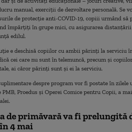
, dar și de activități educaționale – jocuri creative, v
 lucru manual, exerciții de dezvoltare personală. Se v
urile de protecție anti-COVID-19, copiii urmând să 
ind împărțiți în grupe mici, cu asigurarea distanțări
unță edilul.
ție e deschisă copiilor cu ambii părinți la serviciu î
dică cei care nu sunt în telemuncă, precum și copiilor
e, ai căror părinți sunt și ei la serviciu.
suplimentare despre program vor fi postate în zilele
le PMB, Proedus și Operei Comice pentru Copii, a mai
alei.
 de primăvară va fi prelungită 
 în 4 mai