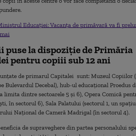
e copii în aceste centre o vor face completând o decla
spundere.
inistrul Educației: Vacanța de primăvară va fi prelu
 mai
ii puse la dispoziție de Primăria
ei pentru copiii sub 12 ani
nunțate de primarul Capitalei sunt: Muzeul Copiilor (
 pe Bulevardul Decebal), hub-ul educațional Proedus d
la limita dintre sectoarele 5 și 6), Opera Comică pent
ti, în sectorul 6), Sala Palatului (sectorul 1, un spați
orului Național de Cameră Madrigal (în sectorul 4).
beneficia de supraveghere din partea personalului spe