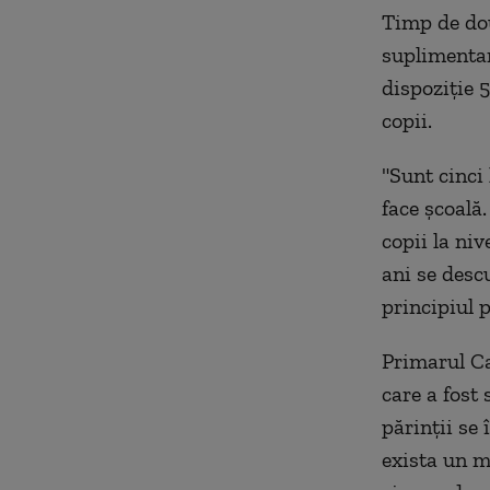
Timp de dou
suplimentar
dispoziție 5
copii.
"Sunt cinci 
face școală
copii la niv
ani se desc
principiul p
Primarul Cap
care a fost
părinții se 
exista un m