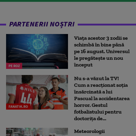
PARTENERII NOȘTRI
Viața acestor 3 zodii se
schimbă în bine până
pe 16 august. Universul
le pregătește un nou
început
PE ROZ
Nu s-a văzut la TV!
Cum a reacţionat soţia
însărcinată a lui
Pascual la accidentarea
horror. Gestul
FANATIK.RO
fotbalistului pentru
doctoriţa de...
Meteorologii