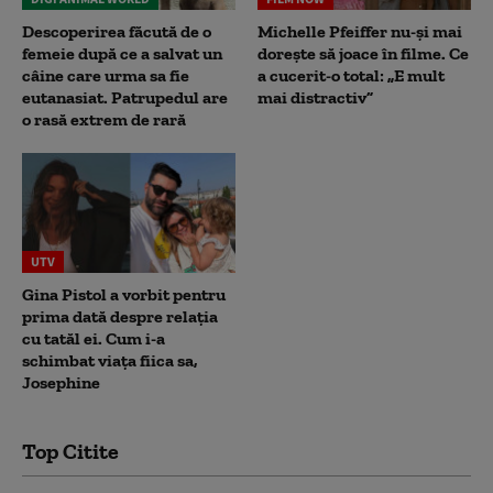
Descoperirea făcută de o
Michelle Pfeiffer nu-și mai
femeie după ce a salvat un
dorește să joace în filme. Ce
câine care urma sa fie
a cucerit-o total: „E mult
eutanasiat. Patrupedul are
mai distractiv”
o rasă extrem de rară
UTV
Gina Pistol a vorbit pentru
prima dată despre relația
cu tatăl ei. Cum i-a
schimbat viața fiica sa,
Josephine
Top Citite