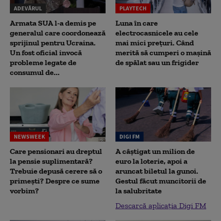
ADEVĂRUL
PLAYTECH
Armata SUA l-a demis pe
Luna în care
generalul care coordonează
electrocasnicele au cele
sprijinul pentru Ucraina.
mai mici prețuri. Când
Un fost oficial invocă
merită să cumperi o mașină
probleme legate de
de spălat sau un frigider
consumul de...
NEWSWEEK
DIGI FM
Care pensionari au dreptul
A câștigat un milion de
la pensie suplimentară?
euro la loterie, apoi a
Trebuie depusă cerere să o
aruncat biletul la gunoi.
primești? Despre ce sume
Gestul făcut muncitorii de
vorbim?
la salubritate
Descarcă aplicația Digi FM