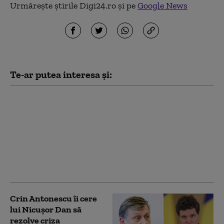
Urmărește știrile Digi24.ro și pe
Google News
Te-ar putea interesa și:
Ce soluții există la criza
politică și calculele lui
Nicușor Dan. Daniel
Funeriu:
„Matematicienii au
luxul să poată rămâne
în abstract”
Crin Antonescu îi cere
lui Nicușor Dan să
rezolve criza