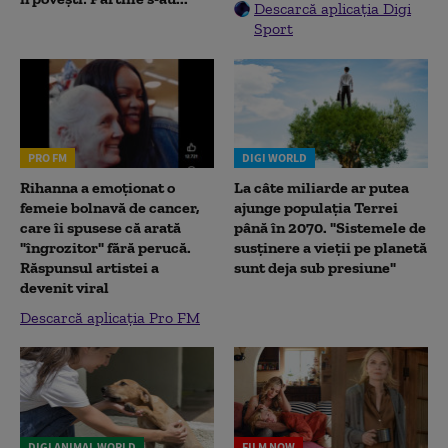
Descarcă aplicația Digi
Sport
PRO FM
DIGI WORLD
Rihanna a emoționat o
La câte miliarde ar putea
femeie bolnavă de cancer,
ajunge populația Terrei
care îi spusese că arată
până în 2070. "Sistemele de
"îngrozitor" fără perucă.
susținere a vieții pe planetă
Răspunsul artistei a
sunt deja sub presiune"
devenit viral
Descarcă aplicația Pro FM
DIGI ANIMAL WORLD
FILM NOW