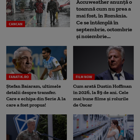
Accuweather anunță o
toamnă cum nu prea a
mai fost, în România.
Ce se întâmplă în
CANCAN
septembrie, octombrie
și noiembrie...
FANATIK.RO
FILM NOW
Ștefan Baiaram, ultimele
Cum arată Dustin Hoffman
detalii despre transfer.
în 2026, la 89 de ani. Cele
Care e echipa din Serie A la
mai bune filme și rolurile
care a fost propus!
de Oscar