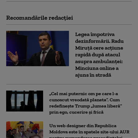
Recomandările redacţiei
Legea împotriva
dezinformării. Radu
Miruță cere acțiune
rapidă după atacul
asupra ambulanței:
Minciuna online a
ajuns în stradă
„Cel mai puternic om pe care l-a
cunoscut vreodată planeta”. Cum
redefinește Trump „lumea liberă”
prin ego, cucerire și frică
Un web designer din Republica
Moldova este în spatele site-ului AUR
pentru suspendarea președintelui