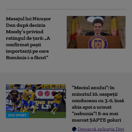
prioritizat”
Mesajul lui Nicușor
Dan după decizia
Moody’s privind
ratingul de țară: „A
confirmat pașii
importanți pe care
România i-a făcut”
”Meciul anului”: în
minutul 10, oaspeții
conduceau cu 3-0, însă
abia apoi a urmat
”nebunia”! S-au mai
DIGI SPORT
marcat ȘAPTE goluri
Descarcă aplicația Digi