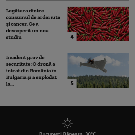
Legătura dintre
consumul de ardei iute
și cancer. Ce a
descoperit un nou
4
studiu
Incident grav de
securitate: O dronă a
intrat din România în
Bulgaria şi a explodat
5
la...
București Băneasa, 30°C