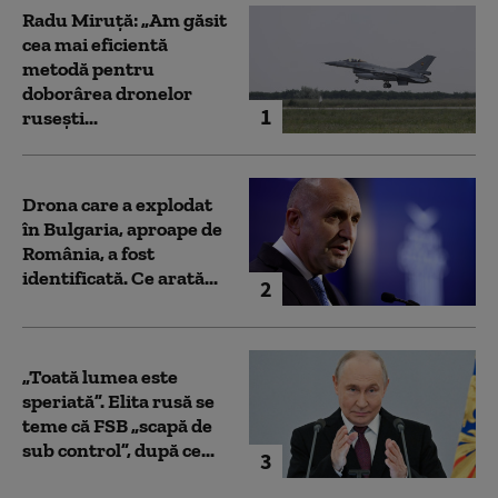
Radu Miruță: „Am găsit
cea mai eficientă
metodă pentru
doborârea dronelor
1
rusești...
Drona care a explodat
în Bulgaria, aproape de
România, a fost
identificată. Ce arată...
2
„Toată lumea este
speriată”. Elita rusă se
teme că FSB „scapă de
sub control”, după ce...
3