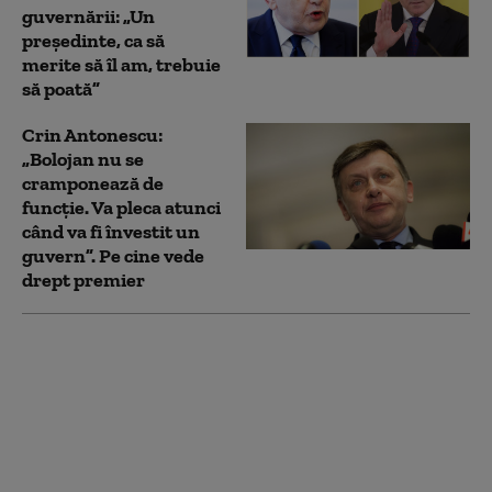
guvernării: „Un
președinte, ca să
merite să îl am, trebuie
să poată”
Crin Antonescu:
„Bolojan nu se
cramponează de
funcție. Va pleca atunci
când va fi învestit un
guvern”. Pe cine vede
drept premier
Nicușor Dan spune, din
nou, că România își
asumă obiectivul
trecerii la moneda
euro: „E un proces de
durată care trebuie