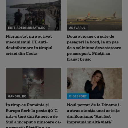
EDITIADEDIMINEATA.RO
ADEVARUL
Niciun stat nu a activat
Două avioane cu sute de
mecanismul UE anti-
pasageri la bord, la un pas
dezinformare în timpul
de o coliziune devastatoare
crizei din Ceuta
pe aeroport. Piloții au
frânat brusc
GANDUL.RO
DIGI SPORT
În timp ce România și
Noul portar de la Dinamo i-
Europa fierb la peste 40°C,
a atras atenția unei actrițe
într-o țară din America de
din România: ”Am fost
Sud a început o ninsoare ca-
împreună în altă viață”
n povești: Pârtiile s-au...