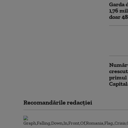
Garda d
1,76 mil
doar 48
Patru m
măsuri
curent 
Numărul
crescut
primul
Capita
Recomandările redacţiei