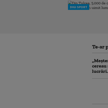
DIGI SPORT
Te-ar p
„Meșter
cereau 
lucrări
S-a rel
special
manager