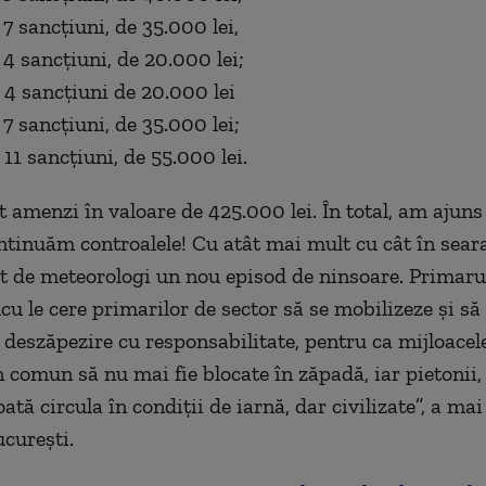
 7 sancţiuni, de 35.000 lei,
 4 sancţiuni, de 20.000 lei;
- 4 sancţiuni de 20.000 lei
 7 sancţiuni, de 35.000 lei;
 11 sancţiuni, de 55.000 lei.
at amenzi în valoare de 425.000 lei. În total, am ajun
continuăm controalele! Cu atât mai mult cu cât în sear
t de meteorologi un nou episod de ninsoare. Primaru
cu le cere primarilor de sector să se mobilizeze şi s
 deszăpezire cu responsabilitate, pentru ca mijloacel
n comun să nu mai fie blocate în zăpadă, iar pietonii, 
oată circula în condiţii de iarnă, dar civilizate”, a ma
cureşti.