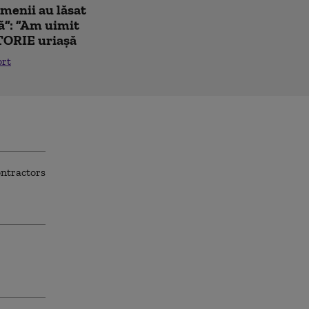
amenii au lăsat
ă”: ”Am uimit
TORIE uriașă
ort