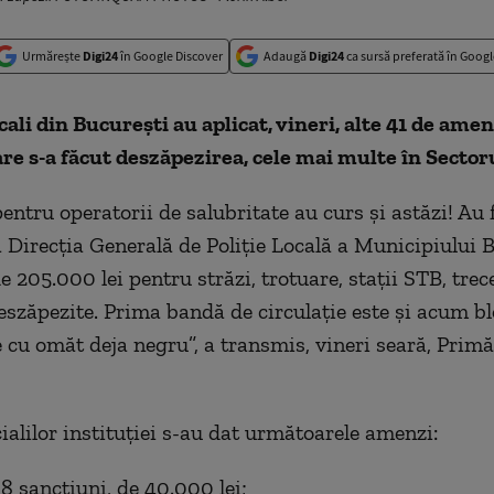
Urmărește
Digi24
în Google Discover
Adaugă
Digi24
ca sursă preferată în Googl
ocali din Bucureşti au aplicat, vineri, alte 41 de ame
re s-a făcut deszăpezirea, cele mai multe în Sectoru
entru operatorii de salubritate au curs şi astăzi! Au 
la Direcţia Generală de Poliţie Locală a Municipiului B
e 205.000 lei pentru străzi, trotuare, staţii STB, trec
eszăpezite. Prima bandă de circulaţie este şi acum bl
e cu omăt deja negru”, a transmis, vineri seară, Primă
cialilor instituţiei s-au dat următoarele amenzi:
 8 sancţiuni, de 40.000 lei;