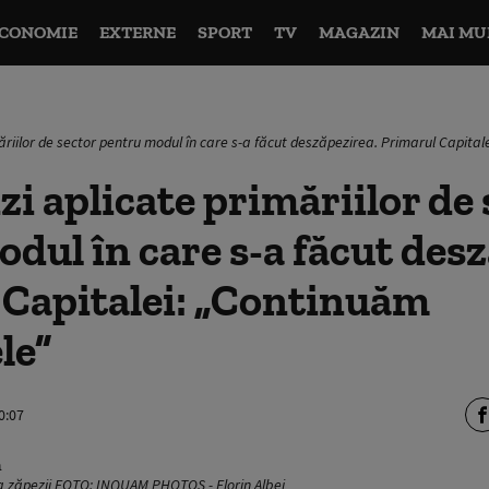
CONOMIE
EXTERNE
SPORT
TV
MAGAZIN
MAI MU
riilor de sector pentru modul în care s-a făcut deszăpezirea. Primarul Capital
i aplicate primăriilor de 
dul în care s-a făcut desz
 Capitalei: „Continuăm
le”
0:07
za zăpezii FOTO: INQUAM PHOTOS - Florin Albei