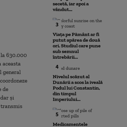
secetă, iar apoi a
vândut...
3
Viața pe Pământ ar fi
putut apărea de două
ori. Studiul care pune
sub semnul
s la 630.000
întrebării...
a aceasta
4
l general
Nivelul scăzut al
ă coordoneze
Dunării a scos la iveală
Podul lui Constantin,
e de
din timpul
dar şi
Imperiului...
i transmis
5
Medicamentele