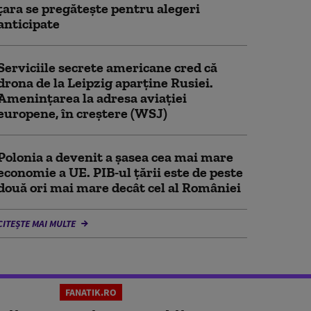
țara se pregătește pentru alegeri
anticipate
Serviciile secrete americane cred că
drona de la Leipzig aparține Rusiei.
Amenințarea la adresa aviației
europene, în creștere (WSJ)
Polonia a devenit a șasea cea mai mare
economie a UE. PIB-ul țării este de peste
două ori mai mare decât cel al României
CITEȘTE MAI MULTE
FANATIK.RO