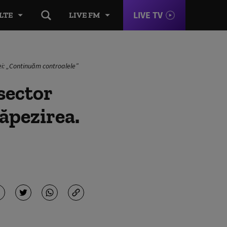
LIVE TV
LTE
LIVE FM
ei: „Continuăm controalele”
sector
ăpezirea.