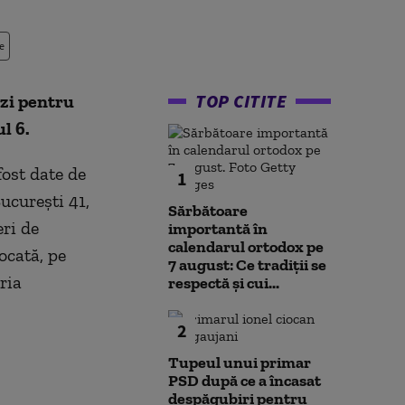
e
TOP CITITE
nzi pentru
l 6.
fost date de
1
ucureşti 41,
Sărbătoare
eri de
importantă în
calendarul ortodox pe
ocată, pe
7 august: Ce tradiții se
ria
respectă și cui...
2
Tupeul unui primar
PSD după ce a încasat
despăgubiri pentru