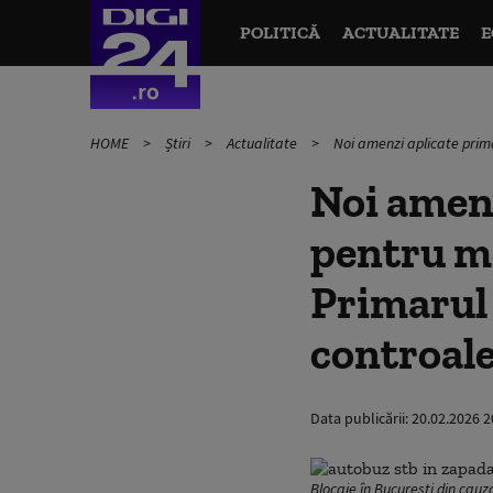
POLITICĂ
ACTUALITATE
E
HOME
Știri
Actualitate
Noi amenzi aplicate primă
Noi amenz
pentru mo
Primarul
controale
Data publicării:
20.02.2026 2
Blocaje în București din cau