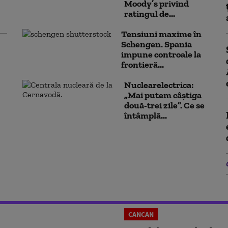
Moody’s privind
ratingul de...
Tensiuni maxime în
Schengen. Spania
impune controale la
frontieră...
Nuclearelectrica:
„Mai putem câștiga
două-trei zile”. Ce se
întâmplă...
CANCAN