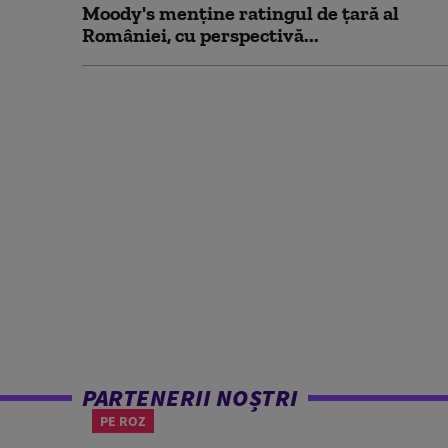
Moody's menține ratingul de țară al
României, cu perspectivă...
PARTENERII NOȘTRI
PE ROZ