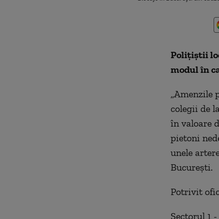
Poliţiştii l
modul în ca
„Amenzile p
colegii de 
în valoare d
pietoni ned
unele arter
Bucureşti.
Potrivit ofi
Sectorul 1 -