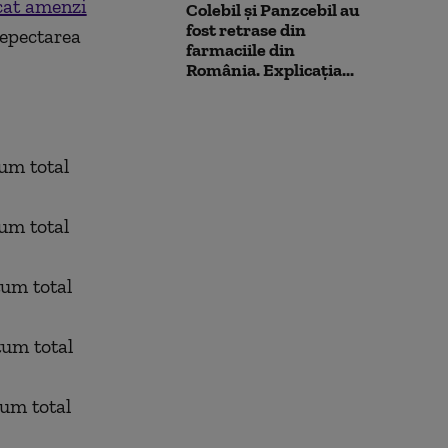
icat amenzi
Colebil și Panzcebil au
fost retrase din
epectarea
farmaciile din
România. Explicația...
tum total
tum total
tum total
tum total
tum total