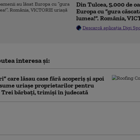
Din Tulcea, 5.000 de o
Europa cu ”gura căscat
lumea!”. România, VIC
Descarcă aplicația Digi Sp
utea interesa și:
i” care lăsau case fără acoperiș și apoi
sume uriașe proprietarilor pentru
. Trei bărbați, trimiși în judecată
uat procedura pentru selecţia
iştilor din comisiile de desemnare a
ilor de teatre. Se caută 10 directori