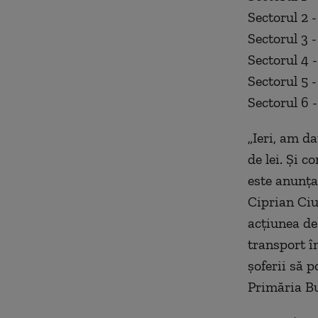
Sectorul 2 -
Sectorul 3 -
Sectorul 4 
Sectorul 5 -
Sectorul 6 -
„Ieri, am d
de lei. Şi 
este anunţa
Ciprian Ciu
acţiunea de
transport î
şoferii să p
Primăria Bu