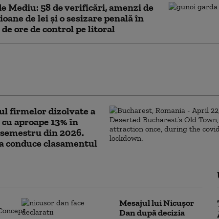
e Mediu: 58 de verificări, amenzi de
ioane de lei şi o sesizare penală în
 de ore de control pe litoral
ari orașe au început deja să aplice
 pentru limitarea consumului de
electric. Ce va face Capitala
 firmelor dizolvate a
 cu aproape 13% în
 semestru din 2026.
la conduce clasamentul
Mesajul lui Nicușor
Dan după decizia