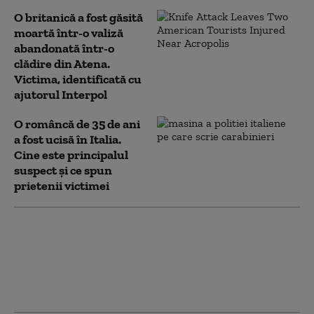
O britanică a fost găsită
moartă într-o valiză
abandonată într-o
clădire din Atena.
Victima, identificată cu
ajutorul Interpol
O româncă de 35 de ani
a fost ucisă în Italia.
Cine este principalul
suspect și ce spun
prietenii victimei
Cei doi copii căzuți în râul
Mureș au murit: echipajele de
salvare i-au scos în stop
cardio-respirator din apă,
resuscitarea a eșuat