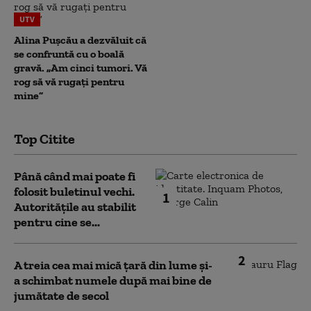
UTV
Alina Pușcău a dezvăluit că
se confruntă cu o boală
gravă. „Am cinci tumori. Vă
rog să vă rugați pentru
mine”
Top Citite
Până când mai poate fi
folosit buletinul vechi.
1
Autoritățile au stabilit
pentru cine se...
2
A treia cea mai mică țară din lume și-
a schimbat numele după mai bine de
jumătate de secol