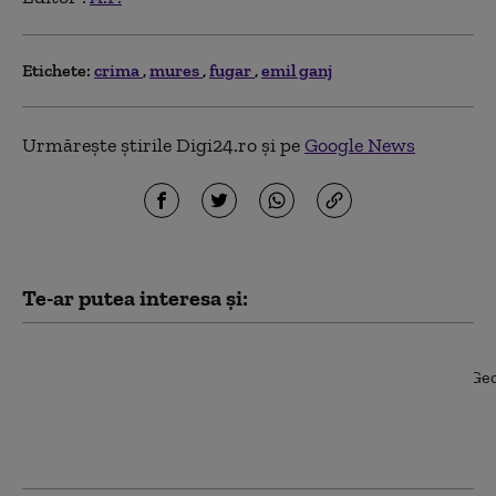
Etichete:
crima
mures
fugar
emil ganj
Urmărește știrile Digi24.ro și pe
Google News
Te-ar putea interesa și:
Cadavru găsit îngropat
în curtea casei unui
bărbat dat dispărut de
5 luni. Ipoteza luată în
calcul de polițiști