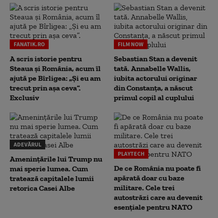
FANATIK.RO
FILM NOW
A scris istorie pentru
Sebastian Stan a devenit
Steaua și România, acum îl
tată. Annabelle Wallis,
ajută pe Bîrligea: „Și eu am
iubita actorului originar
trecut prin așa ceva”.
din Constanța, a născut
Exclusiv
primul copil al cuplului
ADEVĂRUL
PLAYTECH
Amenințările lui Trump nu
De ce România nu poate fi
mai sperie lumea. Cum
apărată doar cu baze
tratează capitalele lumii
militare. Cele trei
retorica Casei Albe
autostrăzi care au devenit
esențiale pentru NATO