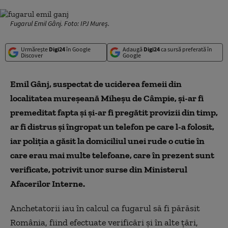
Fugarul Emil Gânj. Foto: IPJ Mureș.
Urmărește
Digi24
în Google
Adaugă
Digi24
ca sursă preferată în
Discover
Google
Emil Gânj, suspectat de uciderea femeii din
localitatea mureşeană Miheşu de Câmpie, şi-ar fi
premeditat fapta şi şi-ar fi pregătit provizii din timp,
ar fi distrus şi îngropat un telefon pe care l-a folosit,
iar poliţia a găsit la domiciliul unei rude o cutie în
care erau mai multe telefoane, care în prezent sunt
verificate, potrivit unor surse din Ministerul
Afacerilor Interne.
Anchetatorii iau în calcul ca fugarul să fi părăsit
România, fiind efectuate verificări şi în alte ţări,