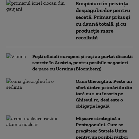
Suspiciuni în privința
despăgubirilor pentru
secetă. Primar prins și
cu daună totală, și cu
producție mare
recoltată
Foști oficiali europeni și ruși au purtat discuții
secrete în Austria, pentru posibile negocieri
de pace cu Ucraina (Bloomberg)
Oana Gheorghiu: Peste un
sfert dintre primăriile din
țară nu s-au înscris pe
Ghiseul.ro, deși este o
obligație legală
Mișcare strategică a
Pentagonului. Cum se
pregătesc Statele Unite
pentru un posibil război