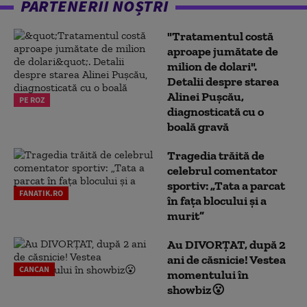
PARTENERII NOȘTRI
"Tratamentul costă
aproape jumătate de
milion de dolari".
Detalii despre starea
Alinei Pușcău,
PE ROZ
diagnosticată cu o
boală gravă
Tragedia trăită de
celebrul comentator
sportiv: „Tata a parcat
FANATIK.RO
în fața blocului și a
murit”
Au DIVORȚAT, după 2
ani de căsnicie! Vestea
CANCAN
momentului în
showbiz😮