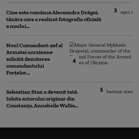
3
Cine este românca Alecsandra Drăgoi,
tânăra care a realizat fotografia oficială
a noului...
Noul Comandant-șef al
Armatei ucrainene
solicită demiterea
4
comandantului
Forțelor...
5
Sebastian Stan a devenit tată.
Iubita actorului originar din
Constanța, Annabelle Wallis...