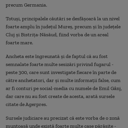
precum Germania.
Totuşi, principalele căutări se desfăşoară la un nivel
foarte amplu în judeţul Mureş, precum şi în judeţele
Cluj şi Bistriţa-Năsăud, fiind vorba de un areal
foarte mare.
Ancheta este îngreunată şi de faptul că au fost
semnalate foarte multe sesizări privind fugarul -
peste 300, care sunt investigate fiecare în parte de
către anchetatori, dar şi multe informaţii false, cum
ar fi conturi pe social-media cu numele de Emil Gânj,
dar care nu au fost create de acesta, arată sursele
citate de Agerpres.
Sursele judiciare au precizat că este vorba de o zonă
muntoasă unde există foarte multe case părăsite -