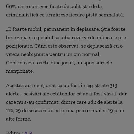
60%, care sunt verificate de poliţiştii de la
criminalistică ce urmăresc fiecare pistă semnalată.
„E foarte mobil, permanent în deplasare. Ştie foarte
bine zona şi e posibil să aibă rezerve de mâncare pre-
poziţionate. Când este observat, se deplasează cu o
viteză neobişnuită pentru un om normal.
Controlează foarte bine jocul”, au spus sursele
menţionate.
Acestea au menţionat că au fost înregistrate 313
alerte - sesizări ale cetăţenilor că ar fi fost văzut, dar
care nu s-au confirmat, dintre care 282 de alerte la
112, 29 de sesizări directe, una prin e-mail şi 19 prin
alte forme.
Editor :
A.P.