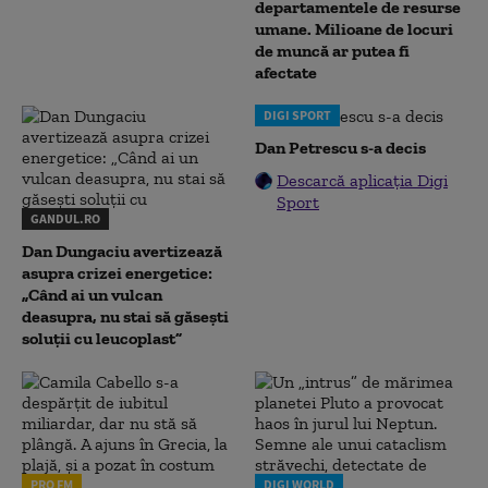
departamentele de resurse
umane. Milioane de locuri
de muncă ar putea fi
afectate
DIGI SPORT
Dan Petrescu s-a decis
Descarcă aplicația Digi
Sport
GANDUL.RO
Dan Dungaciu avertizează
asupra crizei energetice:
„Când ai un vulcan
deasupra, nu stai să găsești
soluții cu leucoplast”
PRO FM
DIGI WORLD