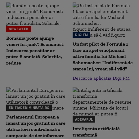
NEWSWEEK
DIGI FM
România poate ajunge
Un fost pilot de Formula 1
vineri în „junk”. Economist:
face un apel emoționant
Indexarea pensiilor ar
către familia lui Michael
putea fi anulată. Salariile,
Schumacher: "Indiferent de
reduse
starea lui, vreau să-l văd"
Descarcă aplicația Digi FM
EDITIADEDIMINEATA.RO
Parlamentul European a
ADEVARUL
lansat un joc gratuit în care
Inteligența artificială
utilizatorii controlează o
transformă
campanie de dezinformare