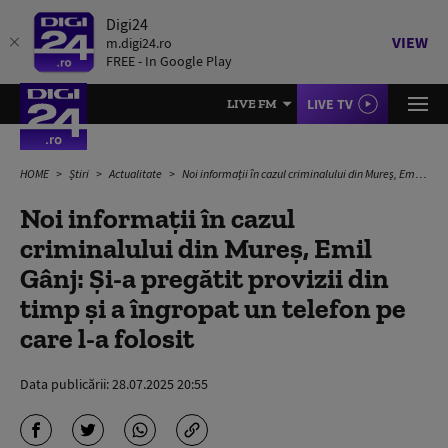
Digi24
VIEW
m.digi24.ro
FREE - In Google Play
LIVE TV
LIVE FM
HOME
Știri
Actualitate
Noi informații în cazul criminalului din Mureș, Emil Gânj: Și-a pregătit provizii din timp şi a îngropat un telefon pe care l-a folosit
Noi informații în cazul
criminalului din Mureș, Emil
Gânj: Și-a pregătit provizii din
timp şi a îngropat un telefon pe
care l-a folosit
Data publicării:
28.07.2025 20:55