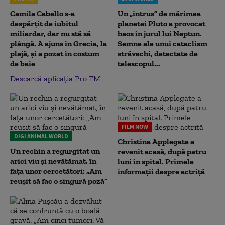
Camila Cabello s-a
Un „intrus” de mărimea
despărțit de iubitul
planetei Pluto a provocat
miliardar, dar nu stă să
haos în jurul lui Neptun.
plângă. A ajuns în Grecia, la
Semne ale unui cataclism
plajă, și a pozat în costum
străvechi, detectate de
de baie
telescopul...
Descarcă aplicația Pro FM
FILM NOW
DIGI ANIMAL WORLD
Christina Applegate a
Un rechin a regurgitat un
revenit acasă, după patru
arici viu și nevătămat, în
luni în spital. Primele
fața unor cercetători: „Am
informații despre actriță
reușit să fac o singură poză”