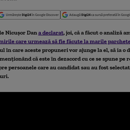
Urmărește
Digi24
în Google Discover
Adaugă
Digi24
ca sursă preferată în Googl
le Nicuşor Dan
a declarat
, joi, că a făcut o analiză 
irile care urmează să fie făcute la marile parchet
 în care aceste propuneri vor ajunge la el, să ia o d
menţionând că este în dezacord cu ce se spune pe r
pre persoanele care au candidat sau au fost selecta
uri.