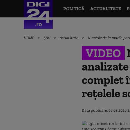
POLITICĂ
ACTUALITATE
E
HOME
Știri
Actualitate
Numirile de la marile par
VIDEO
N
analizate
complet î
reţelele s
Data publicării:
05.03.2026 2
Foto: Inquam Photos / Alexa