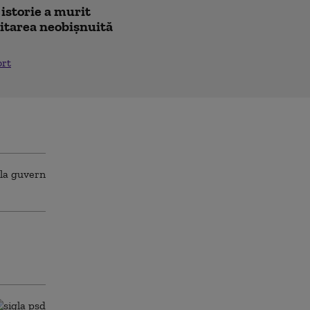
 istorie a murit
icitarea neobișnuită
ort