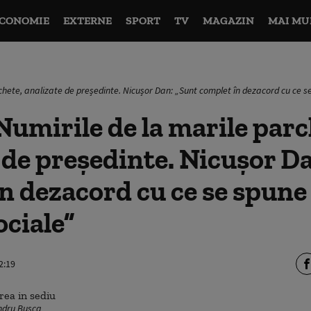
CONOMIE
EXTERNE
SPORT
TV
MAGAZIN
MAI MU
chete, analizate de președinte. Nicușor Dan: „Sunt complet în dezacord cu ce se
umirile de la marile parc
 de președinte. Nicușor D
n dezacord cu ce se spune
ociale”
2:19
ndru Busca