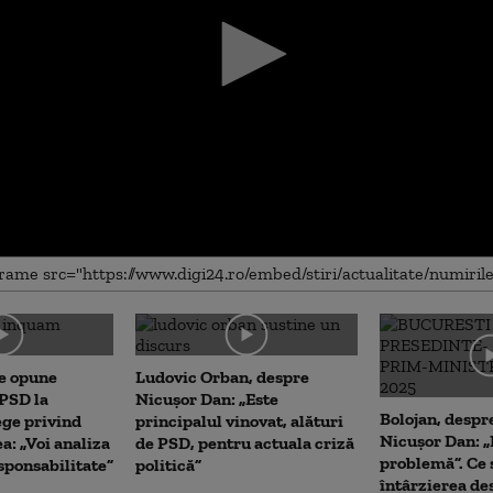
me
e opune
Ludovic Orban, despre
 PSD la
Nicușor Dan: „Este
Bolojan, despre
ege privind
principalul vinovat, alături
Nicușor Dan: „
a: „Voi analiza
de PSD, pentru actuala criză
problemă”. Ce
ponsabilitate”
politică”
întârzierea d