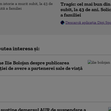
Tragic: cel mai bun din
subit, la 43 de ani. Sol
a familiei
Descarcă aplicația Digi Sp
utea interesa și:
e Ilie Bolojan despre publicarea
ției de avere a partenerei sale de viață
e bilanțul parlamentarilor care susțin
area lui Nicușor Dan. Dungaciu: „Vrem să
ine semnează și cine nu”
 susține demersul AUR de suspendare a