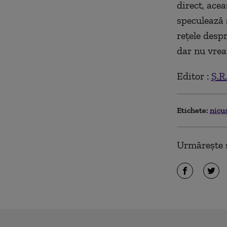
direct, ace
speculează 
reţele despr
dar nu vrea
Editor :
Ș.R.
Etichete:
nicu
Urmărește ș