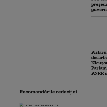
președi
guverna
AUR a d
Nicușor
demers
Pîslaru
decarbo
Nicușor
Parlame
PNRR su
Recomandările redacţiei