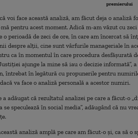
premierului
ă voi face această analiză, am făcut deja o analiză f
-mă pentru acest moment. Adică m-am văzut cu zeci
 o perioadă de zeci de ore, în care am încercat să înţ
nii despre alţii, cine sunt vârfurile manageriale în ac
ntru ca în momentul în care procedura desfăşurată d
ustiţiei ajunge la mine să iau o decizie informată”, a
, întrebat în legătură cu propunerile pentru numiril
 dacă va face o analiză personală a acestor numiri.
 a adăugat că rezultatul analizei pe care a făcut-o „d
a se speculează în social media”, adăugând că nu vre
ţe.
 această analiză amplă pe care am făcut-o şi, ca să o 