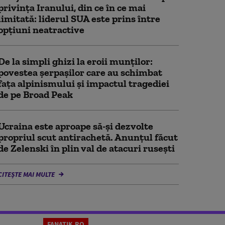
privința Iranului, din ce în ce mai
limitată: liderul SUA este prins între
opțiuni neatractive
De la simpli ghizi la eroii munților:
povestea șerpașilor care au schimbat
fața alpinismului și impactul tragediei
de pe Broad Peak
Ucraina este aproape să-și dezvolte
propriul scut antirachetă. Anunțul făcut
de Zelenski în plin val de atacuri rusești
CITEȘTE MAI MULTE
FANATIK.RO