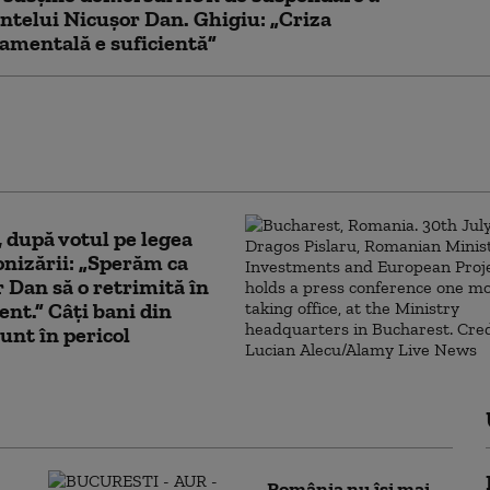
ntelui Nicușor Dan. Ghigiu: „Criza
mentală e suficientă”
eschis un site dedicat suspendării lui
 Dan: românii pot urmări în timp real
ul
, după votul pe legea
nizării: „Sperăm ca
 Dan să o retrimită în
nt.” Câți bani din
nt în pericol
România nu își mai