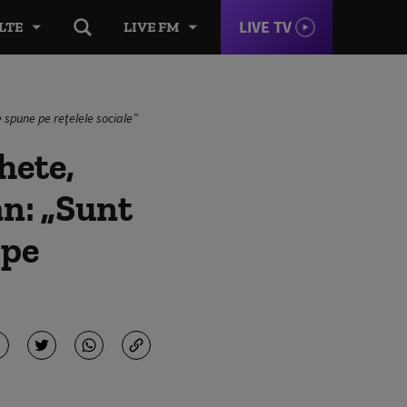
LIVE TV
LTE
LIVE FM
 spune pe reţelele sociale”
hete,
an: „Sunt
 pe