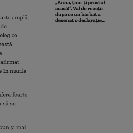
„Anna, ţine-ţi prostul
acasă!”. Val de reacții
după ce un bărbat a
oarte amplă,
desenat o declarație...
 de
eleg ce
eastă
e
 afirmat
e în marile
iferă foarte
a să se
spun şi mai