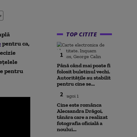
e
TOP CITITE
amplă
e
pentru ca,
ecizie
1
eţelele
Până când mai poate fi
te pentru
folosit buletinul vechi.
Autoritățile au stabilit
pentru cine se...
2
Cine este românca
Alecsandra Drăgoi,
tânăra care a realizat
fotografia oficială a
noului...