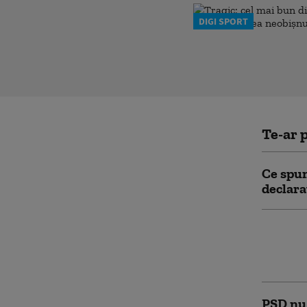
DIGI SPORT
Te-ar p
Ce spun
declara
AUR fac
suspend
vedem c
PSD nu