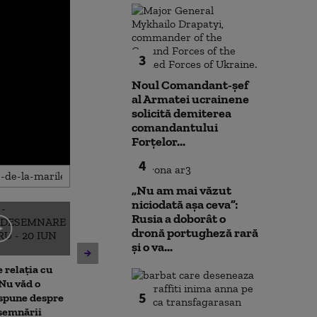
3
Noul Comandant-șef
al Armatei ucrainene
solicită demiterea
comandantului
Forțelor...
4
„Nu am mai văzut
niciodată așa ceva”:
Rusia a doborât o
Noi verificări 
dronă portugheză rară
Kelemen Hunor: Ilie Bolojan
din Leipzig: sut
și o va...
nu are cum să plece acum.
caută o a doua 
 relația cu
Trebuie găsită o soluție, nu
Varianta exclu
Nu văd o
poți să faci reforme cu 35%
anchetatori
5
 spune despre
esemnării