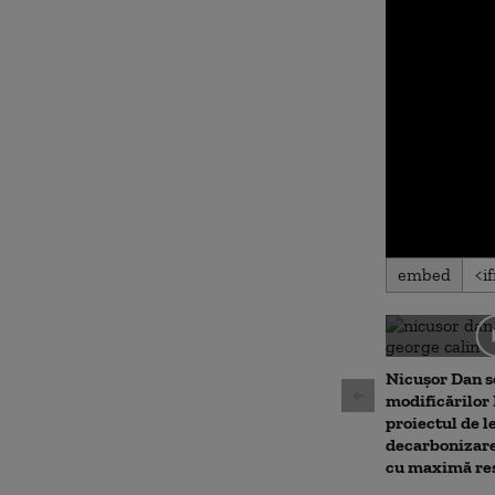
0
embed
seconds
of
0
seconds
Volu
90%
Nicușor Dan s
modificărilor
proiectul de l
decarbonizare
cu maximă res