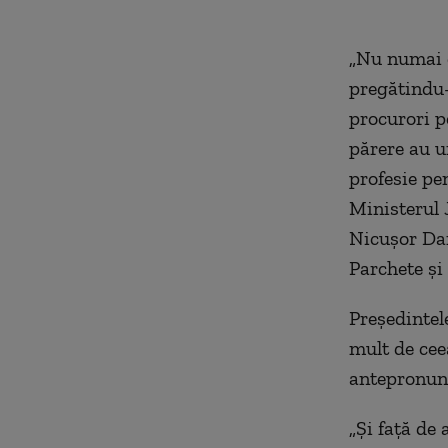
„
Nu numai c
pregătindu
procurori pe
părere au u
profesie pe
Ministerul J
Nicuşor Dan
Parchete şi
Preşedintele
mult de cee
antepronun
„Şi faţă de