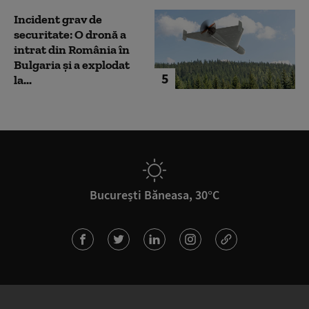
Incident grav de
securitate: O dronă a
intrat din România în
Bulgaria şi a explodat
5
la...
București Băneasa, 30°C