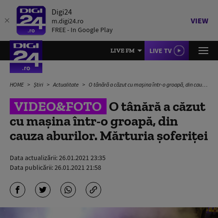
Digi24
VIEW
m.digi24.ro
FREE - In Google Play
LIVE TV
LIVE FM
HOME
Știri
Actualitate
O tânără a căzut cu mașina într-o groapă, din cauza aburilor. Mărturia șoferiței
VIDEO&FOTO
O tânără a căzut
cu mașina într-o groapă, din
cauza aburilor. Mărturia șoferiței
Data actualizării:
26.01.2021 23:35
Data publicării:
26.01.2021 21:58