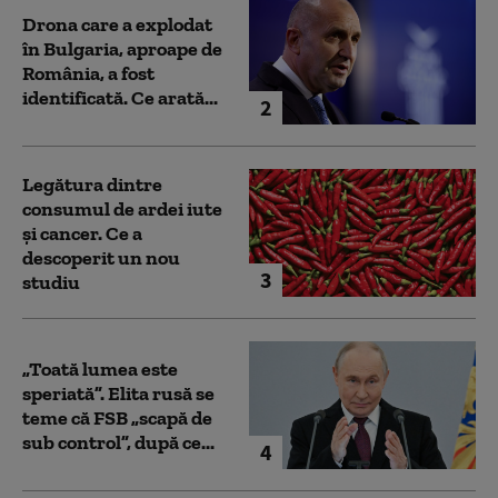
Drona care a explodat
în Bulgaria, aproape de
România, a fost
identificată. Ce arată...
2
Legătura dintre
consumul de ardei iute
și cancer. Ce a
descoperit un nou
3
studiu
„Toată lumea este
speriată”. Elita rusă se
teme că FSB „scapă de
sub control”, după ce...
4