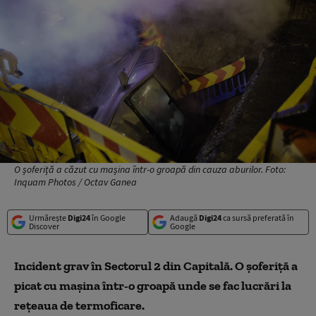
O șoferiță a căzut cu mașina într-o groapă din cauza aburilor. Foto:
Inquam Photos / Octav Ganea
Urmărește
Digi24
în Google
Adaugă
Digi24
ca sursă preferată în
Discover
Google
Incident grav în Sectorul 2 din Capitală. O șoferiță a
picat cu mașina într-o groapă unde se fac lucrări la
rețeaua de termoficare.