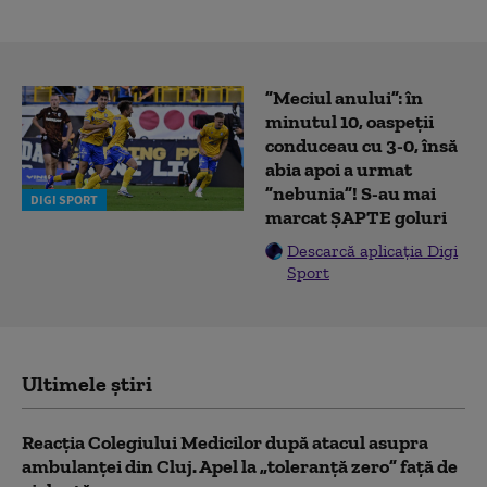
”Meciul anului”: în
minutul 10, oaspeții
conduceau cu 3-0, însă
abia apoi a urmat
”nebunia”! S-au mai
DIGI SPORT
marcat ȘAPTE goluri
Descarcă aplicația Digi
Sport
Ultimele știri
Reacția Colegiului Medicilor după atacul asupra
ambulanței din Cluj. Apel la „toleranță zero” față de