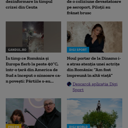
dezinformare în timpul
de o coliziune devastatoare
crizei din Ceuta
pe aeroport. Piloții au
frânat brusc
GANDUL.RO
DIGI SPORT
În timp ce România și
Noul portar de la Dinamo i-
Europa fierb la peste 40°C,
a atras atenția unei actrițe
într-o țară din America de
din România: ”Am fost
Sud a început o ninsoare ca-
împreună în altă viață”
n povești: Pârtiile s-au...
Descarcă aplicația Digi
Sport
PRO FM
DIGI WORLD