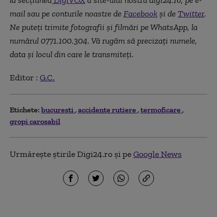
la secţiunea
DigiVOX
a site-ului nostru digi24.ro, pe e-
mail sau pe conturile noastre de
Facebook
și de
Twitter
.
Ne puteţi trimite fotografii şi filmări pe WhatsApp, la
numărul 0771.100.304. Vă rugăm să precizaţi numele,
data şi locul din care le transmiteţi.
Editor :
G.C.
Etichete:
bucuresti
accidente rutiere
termoficare
gropi carosabil
Urmărește știrile Digi24.ro și pe
Google News