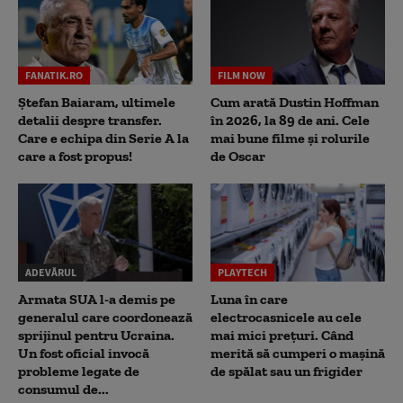
FANATIK.RO
FILM NOW
Ștefan Baiaram, ultimele
Cum arată Dustin Hoffman
detalii despre transfer.
în 2026, la 89 de ani. Cele
Care e echipa din Serie A la
mai bune filme și rolurile
care a fost propus!
de Oscar
ADEVĂRUL
PLAYTECH
Armata SUA l-a demis pe
Luna în care
generalul care coordonează
electrocasnicele au cele
sprijinul pentru Ucraina.
mai mici prețuri. Când
Un fost oficial invocă
merită să cumperi o mașină
probleme legate de
de spălat sau un frigider
consumul de...