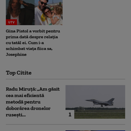
UTV
Gina Pistol a vorbit pentru
prima dată despre relația
cu tatăl ei. Cum i-a
schimbat viața fiica sa,
Josephine
Top Citite
Radu Miruță: „Am găsit
cea mai eficientă
metodă pentru
doborârea dronelor
1
rusești...