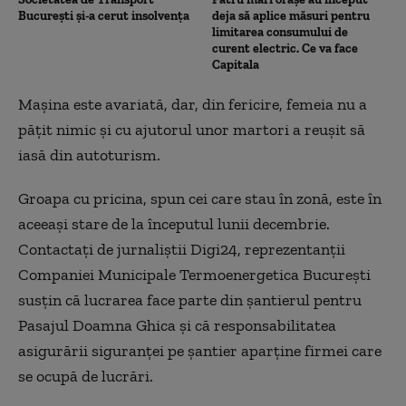
București și-a cerut insolvența
deja să aplice măsuri pentru
limitarea consumului de
curent electric. Ce va face
Capitala
Mașina este avariată, dar, din fericire, femeia nu a
pățit nimic şi cu ajutorul unor martori a reuşit să
iasă din autoturism.
Groapa cu pricina, spun cei care stau în zonă, este în
aceeaşi stare de la începutul lunii decembrie.
Contactaţi de jurnaliştii Digi24, reprezentanţii
Companiei Municipale Termoenergetica Bucureşti
susţin că lucrarea face parte din şantierul pentru
Pasajul Doamna Ghica şi că responsabilitatea
asigurării siguranţei pe şantier aparţine firmei care
se ocupă de lucrări.