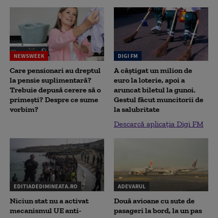
NEWSWEEK
DIGI FM
Care pensionari au dreptul
A câștigat un milion de
la pensie suplimentară?
euro la loterie, apoi a
Trebuie depusă cerere să o
aruncat biletul la gunoi.
primești? Despre ce sume
Gestul făcut muncitorii de
vorbim?
la salubritate
Descarcă aplicația Digi FM
EDITIADEDIMINEATA.RO
ADEVARUL
Niciun stat nu a activat
Două avioane cu sute de
mecanismul UE anti-
pasageri la bord, la un pas