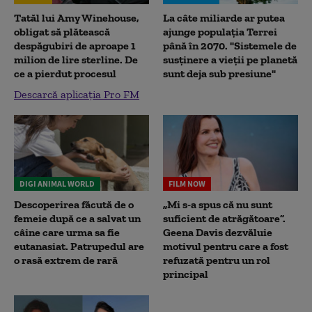
Tatăl lui Amy Winehouse,
La câte miliarde ar putea
obligat să plătească
ajunge populația Terrei
despăgubiri de aproape 1
până în 2070. "Sistemele de
milion de lire sterline. De
susținere a vieții pe planetă
ce a pierdut procesul
sunt deja sub presiune"
Descarcă aplicația Pro FM
DIGI ANIMAL WORLD
FILM NOW
Descoperirea făcută de o
„Mi s-a spus că nu sunt
femeie după ce a salvat un
suficient de atrăgătoare”.
câine care urma sa fie
Geena Davis dezvăluie
eutanasiat. Patrupedul are
motivul pentru care a fost
o rasă extrem de rară
refuzată pentru un rol
principal