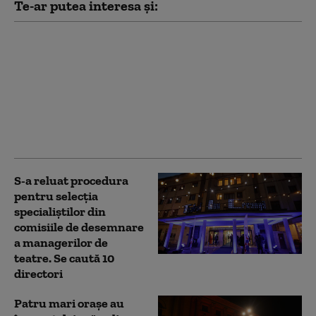
Te-ar putea interesa și:
„Meșteri” care lăsau
case fără acoperiș și
apoi cereau sume
uriașe proprietarilor
pentru lucrări. Trei
bărbați, trimiși în
judecată
S-a reluat procedura
pentru selecţia
specialiştilor din
comisiile de desemnare
a managerilor de
teatre. Se caută 10
directori
Patru mari orașe au