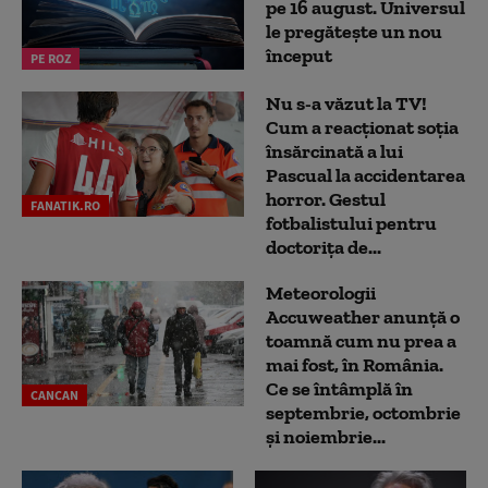
pe 16 august. Universul
le pregătește un nou
început
PE ROZ
Nu s-a văzut la TV!
Cum a reacţionat soţia
însărcinată a lui
Pascual la accidentarea
horror. Gestul
FANATIK.RO
fotbalistului pentru
doctoriţa de...
Meteorologii
Accuweather anunță o
toamnă cum nu prea a
mai fost, în România.
Ce se întâmplă în
CANCAN
septembrie, octombrie
și noiembrie...