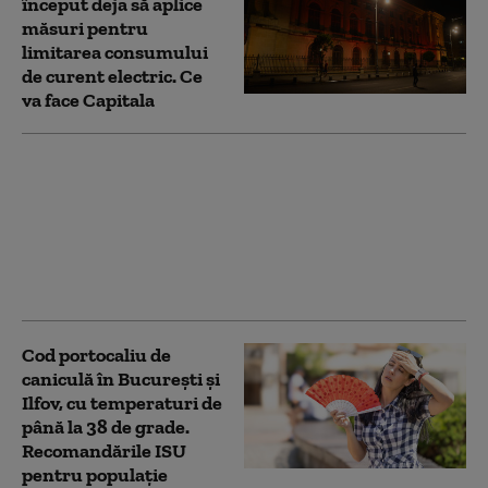
început deja să aplice
măsuri pentru
limitarea consumului
de curent electric. Ce
va face Capitala
Numărul firmelor
dizolvate a crescut cu
aproape 13% în primul
semestru din 2026.
Capitala conduce
clasamentul
Cod portocaliu de
caniculă în București și
Ilfov, cu temperaturi de
până la 38 de grade.
Recomandările ISU
pentru populație