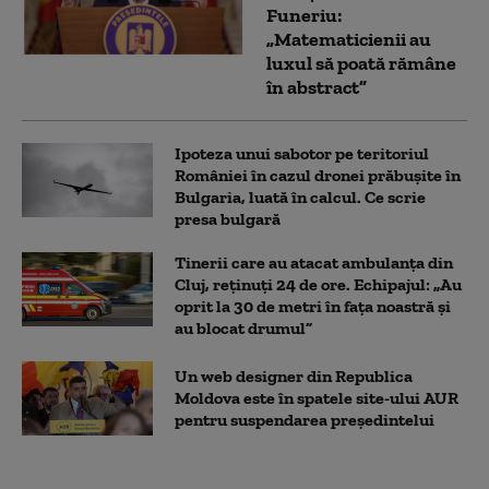
Funeriu:
„Matematicienii au
luxul să poată rămâne
în abstract”
Ipoteza unui sabotor pe teritoriul
României în cazul dronei prăbușite în
Bulgaria, luată în calcul. Ce scrie
presa bulgară
Tinerii care au atacat ambulanța din
Cluj, reținuți 24 de ore. Echipajul: „Au
oprit la 30 de metri în fața noastră și
au blocat drumul”
Un web designer din Republica
Moldova este în spatele site-ului AUR
pentru suspendarea președintelui