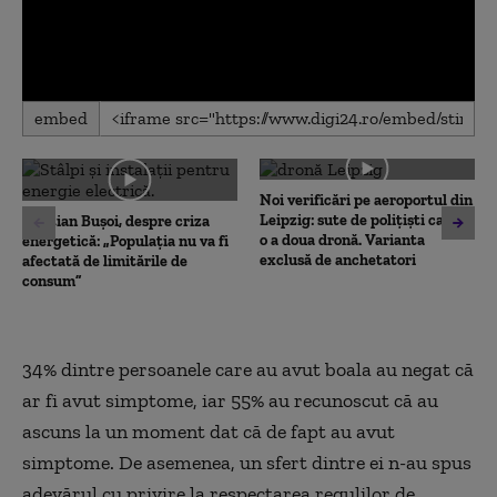
0
embed
seconds
of
0
seconds
Noi verificări pe aeroportul din
Leipzig: sute de polițiști caută
Cristian Bușoi, despre criza
o a doua dronă. Varianta
energetică: „Populația nu va fi
exclusă de anchetatori
afectată de limitările de
consum”
34% dintre persoanele care au avut boala au negat că
ar fi avut simptome, iar 55% au recunoscut că au
ascuns la un moment dat că de fapt au avut
simptome. De asemenea, un sfert dintre ei n-au spus
adevărul cu privire la respectarea regulilor de