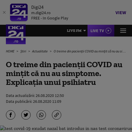
Digi24
VIEW
m.digi24.ro
FREE - In Google Play
LIVE TV
LIVE FM
HOME
Știri
Actualitate
O treime din pacienții COVID au mințit că nu au simptome. Explicația unui psihiatru
O treime din pacienții COVID au
mințit că nu au simptome.
Explicația unui psihiatru
Data actualizării:
26.08.2020 12:50
Data publicării:
26.08.2020 11:09