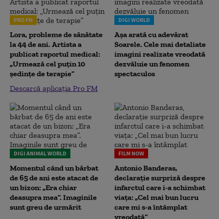
PRO FM
DIGI WORLD
Lora, probleme de sănătate
Așa arată cu adevărat
la 44 de ani. Artista a
Soarele. Cele mai detaliate
publicat raportul medical:
imagini realizate vreodată
„Urmează cel puțin 10
dezvăluie un fenomen
ședințe de terapie”
spectaculos
Descarcă aplicația Pro FM
DIGI ANIMAL WORLD
FILM NOW
Momentul când un bărbat
Antonio Banderas,
de 65 de ani este atacat de
declarație surpriză despre
un bizon: „Era chiar
infarctul care i-a schimbat
deasupra mea”. Imaginile
viața: „Cel mai bun lucru
sunt greu de urmărit
care mi s-a întâmplat
vreodată”