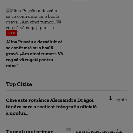
UTV
Alina Pușcău a dezvăluit că
se confruntă cu o boală
gravă. „Am cinci tumori. Vă
rog să vă rugați pentru
mine”
Top Citite
1
Cine este românca Alecsandra Drăgoi,
tânăra care a realizat fotografia oficială
a noului...
Tupeul unui primar