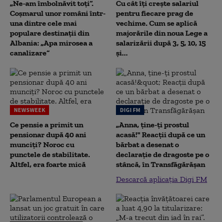
„Ne-am îmbolnăvit toți”.
Cu cât îți crește salariul
Coșmarul unor români într-
pentru fiecare prag de
una dintre cele mai
vechime. Cum se aplică
populare destinații din
majorările din noua Lege a
Albania: „Apa mirosea a
salarizării după 3, 5, 10, 15
canalizare”
și...
NEWSWEEK
DIGI FM
Ce pensie a primit un
„Anna, ţine-ţi prostul
pensionar după 40 ani
acasă!" Reacţii după ce un
munciți? Noroc cu
bărbat a desenat o
punctele de stabilitate.
declaraţie de dragoste pe o
Altfel, era foarte mică
stâncă, în Transfăgărăşan
Descarcă aplicația Digi FM