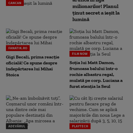
CANCAN
milionarilor! Planul
ținut secret a ieșit la
lumină
FANATIK.RO
FILM NOW
Gigi Becali, prima reacție
Soția lui Matt Damon,
oficială! Ce spune despre
frumoasa balului într-o
îndepărtarea lui Mihai
rochie albastru regal,
Stoica
mulată pe corp. Luciana a
furat atenția la Seul
ADEVĂRUL
PLAYTECH