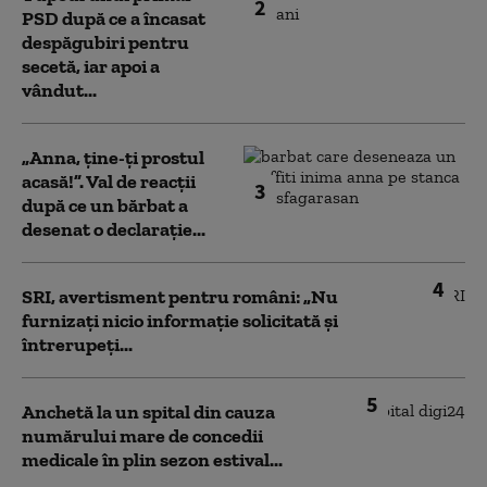
2
PSD după ce a încasat
despăgubiri pentru
secetă, iar apoi a
vândut...
„Anna, ţine-ţi prostul
acasă!”. Val de reacții
3
după ce un bărbat a
desenat o declarație...
4
SRI, avertisment pentru români: „Nu
furnizați nicio informație solicitată și
întrerupeți...
5
Anchetă la un spital din cauza
numărului mare de concedii
medicale în plin sezon estival...