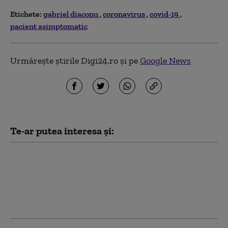
Etichete:
gabriel diaconu
coronavirus
covid-19
pacient asimptomatic
Urmărește știrile Digi24.ro și pe
Google News
Te-ar putea interesa și:
SUA introduc restricții
pentru un anumit tip
de cercetare privind
virusurile, invocând
pandemia de COVID-19