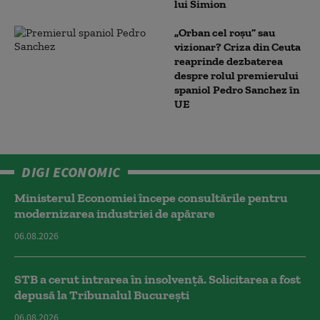
lui Simion
„Orban cel roșu” sau
vizionar? Criza din Ceuta
reaprinde dezbaterea
despre rolul premierului
spaniol Pedro Sanchez în
UE
DIGI ECONOMIC
Ministerul Economiei începe consultările pentru
modernizarea industriei de apărare
06.08.2026
STB a cerut intrarea în insolvență. Solicitarea a fost
depusă la Tribunalul București
06.08.2026