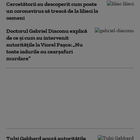
Cercetătorii au descoperit cum poate
un coronavirus să treacă de la lilieci la
oameni
Doctorul Gabriel Diaconu explică
de ce și cum au intervenit
autoritățile la Viorel Pașca: „Nu
toate iadurile au cearșafuri
murdare”
Aliatul-cheie al lui
Pedro Sanchez,
condamnat la 24 de ani
de închisoare pentru
corupție. Premierul
spaniol, presat să
demisioneze
Tulsi Gabbard acuză autoritățile