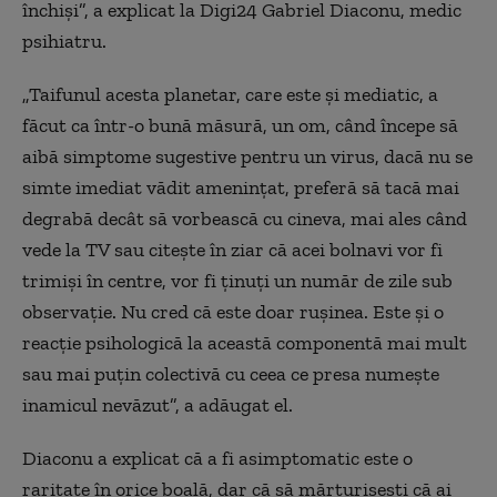
închiși”, a explicat la Digi24 Gabriel Diaconu, medic
psihiatru.
„Taifunul acesta planetar, care este și mediatic, a
făcut ca într-o bună măsură, un om, când începe să
aibă simptome sugestive pentru un virus, dacă nu se
simte imediat vădit amenințat, preferă să tacă mai
degrabă decât să vorbească cu cineva, mai ales când
vede la TV sau citește în ziar că acei bolnavi vor fi
trimiși în centre, vor fi ținuți un număr de zile sub
observație. Nu cred că este doar rușinea. Este și o
reacție psihologică la această componentă mai mult
sau mai puțin colectivă cu ceea ce presa numește
inamicul nevăzut”, a adăugat el.
Diaconu a explicat că a fi asimptomatic este o
raritate în orice boală, dar că să mărturisești că ai