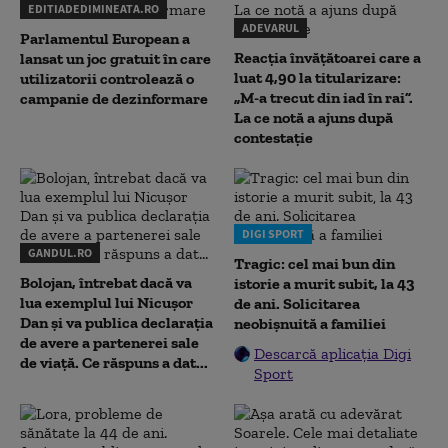
EDITIADEDIMINEATA.RO
ADEVARUL
Parlamentul European a
Reacția învățătoarei care a
lansat un joc gratuit în care
luat 4,90 la titularizare:
utilizatorii controlează o
„M-a trecut din iad în rai”.
campanie de dezinformare
La ce notă a ajuns după
contestație
DIGI SPORT
GANDUL.RO
Tragic: cel mai bun din
Bolojan, întrebat dacă va
istorie a murit subit, la 43
lua exemplul lui Nicușor
de ani. Solicitarea
Dan și va publica declarația
neobișnuită a familiei
de avere a partenerei sale
Descarcă aplicația Digi
de viață. Ce răspuns a dat...
Sport