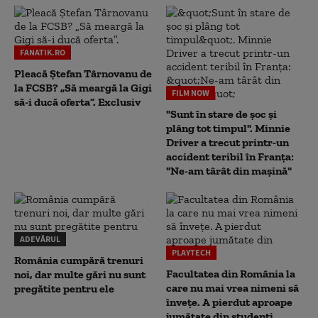
FANATIK.RO
Pleacă Ștefan Târnovanu de
la FCSB? „Să meargă la Gigi
FILM NOW
să-i ducă oferta”. Exclusiv
"Sunt în stare de șoc și
plâng tot timpul". Minnie
Driver a trecut printr-un
accident teribil în Franța:
"Ne-am târât din mașină"
ADEVĂRUL
PLAYTECH
România cumpără trenuri
Facultatea din România la
noi, dar multe gări nu sunt
care nu mai vrea nimeni să
pregătite pentru ele
înveţe. A pierdut aproape
jumătate din studenţi