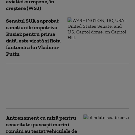
aviației europene, în
creștere (WSJ)
Senatul SUA a aprobat
sancțiunile împotriva
Rusiei: pentru prima
dată, este vizată și flota
fantomă a lui Vladimir
Putin
Cazul dronei de la Leipzig.
Moscova reacționează și acuză o
„provocare complet fabricată”: „Nu
serveşte decât intereselor
Kievului”
Antrenament cu miză pentru
securitate: pușcașii marini
români au testat vehiculele de