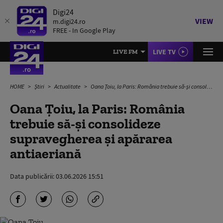
Digi24
VIEW
m.digi24.ro
FREE - In Google Play
LIVE TV
LIVE FM
HOME
Știri
Actualitate
Oana Țoiu, la Paris: România trebuie să-și consolideze supravegherea şi apărarea antiaeriană
Oana Țoiu, la Paris: România
trebuie să-și consolideze
supravegherea şi apărarea
antiaeriană
Data publicării:
03.06.2026 15:51