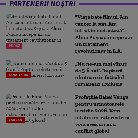
PARTENERII NOȘTRI
"Viața bate filmul. Am
cancer la sân. Am
intrat în metastază".
Alina Pușcău începe azi
un tratament
PE ROZ
revoluționar în L.A.
„Nu ne-am mai văzut
de 5-6 ani”. Ruptură
FANATIK.RO
uluitoare în fotbalul
românesc! Exclusiv
Profețiile Babei Vanga
pentru următoarele
luni din 2026. Vom
întâlni extratereștri și
CANCAN
vom avea un nou
conflict global