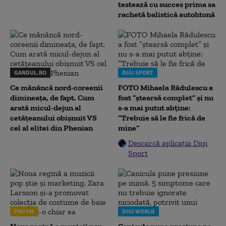
testează cu succes prima sa
rachetă balistică autohtonă
GANDUL.RO
DIGI SPORT
Ce mănâncă nord-coreenii
FOTO Mihaela Rădulescu a
dimineața, de fapt. Cum
fost ”ștearsă complet” și nu
arată micul-dejun al
s-a mai putut abține:
cetățeanului obișnuit VS
”Trebuie să le fie frică de
cel al elitei din Phenian
mine”
Descarcă aplicația Digi
Sport
PRO FM
DIGI WORLD