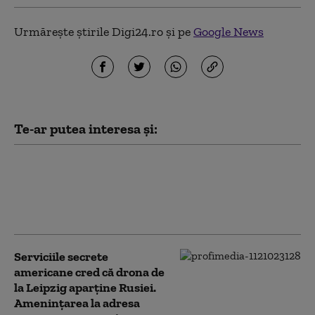
Urmărește știrile Digi24.ro și pe
Google News
Te-ar putea interesa și:
Peste jumătate dintre ucraineni
se opun „categoric” cedării
Donbasului. Ce opinie au despre
„înghețarea” războiului (sondaj)
Serviciile secrete
americane cred că drona de
la Leipzig aparține Rusiei.
Amenințarea la adresa