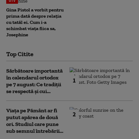
UTV
Gina Pistol a vorbit pentru
prima dată despre relația
cu tatăl ei. Cum i-a
schimbat viața fiica sa,
Josephine
Top Citite
Sărbătoare importantă
în calendarul ortodox
1
pe 7 august: Ce tradiții
se respectă și cui...
Viața pe Pământ ar fi
2
putut apărea de două
ori. Studiul care pune
sub semnul întrebării...