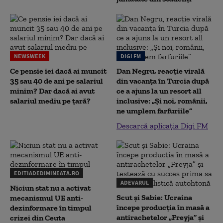
NEWSWEEK
DIGI FM
Ce pensie iei dacă ai muncit
Dan Negru, reacție virală
35 sau 40 de ani pe salariul
din vacanța în Turcia după
minim? Dar dacă ai avut
ce a ajuns la un resort all
salariul mediu pe țară?
inclusive: „Și noi, românii,
ne umplem farfuriile”
Descarcă aplicația Digi FM
EDITIADEDIMINEATA.RO
ADEVARUL
Niciun stat nu a activat
Scut și Sabie: Ucraina
mecanismul UE anti-
începe producția în masă a
dezinformare în timpul
antirachetelor „Freyja” și
crizei din Ceuta