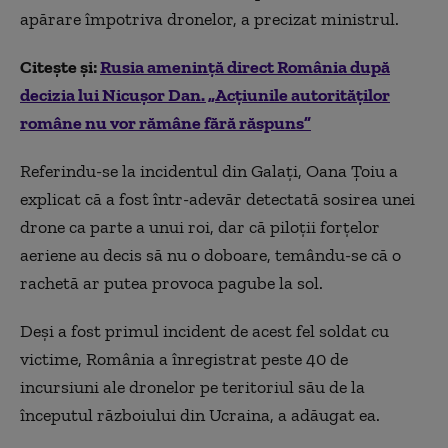
apărare împotriva dronelor, a precizat ministrul.
Citește și:
Rusia amenință direct România după
decizia lui Nicușor Dan. „Acțiunile autorităților
române nu vor rămâne fără răspuns”
Referindu-se la incidentul din Galați, Oana Ţoiu a
explicat că a fost într-adevăr detectată sosirea unei
drone ca parte a unui roi, dar că piloţii forţelor
aeriene au decis să nu o doboare, temându-se că o
rachetă ar putea provoca pagube la sol.
Deşi a fost primul incident de acest fel soldat cu
victime, România a înregistrat peste 40 de
incursiuni ale dronelor pe teritoriul său de la
începutul războiului din Ucraina, a adăugat ea.