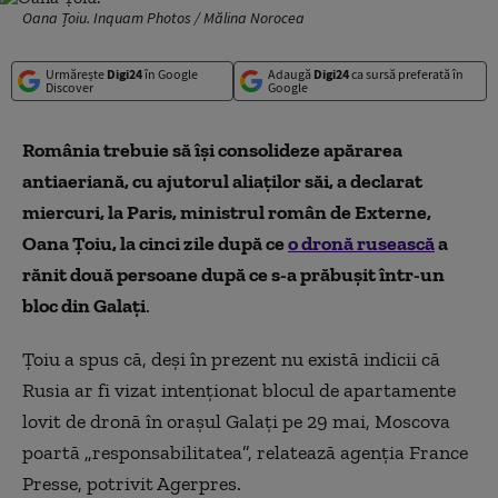
Oana Țoiu. Inquam Photos / Mălina Norocea
Urmărește
Digi24
în Google
Adaugă
Digi24
ca sursă preferată în
Discover
Google
România trebuie să îşi consolideze apărarea
antiaeriană, cu ajutorul aliaţilor săi, a declarat
miercuri, la Paris, ministrul român de Externe,
Oana Ţoiu, la cinci zile după ce
o dronă rusească
a
rănit două persoane după ce s-a prăbușit într-un
bloc din Galați
.
Ţoiu a spus că, deşi în prezent nu există indicii că
Rusia ar fi vizat intenţionat blocul de apartamente
lovit de dronă în oraşul Galaţi pe 29 mai, Moscova
poartă „responsabilitatea”, relatează agenţia France
Presse, potrivit Agerpres.