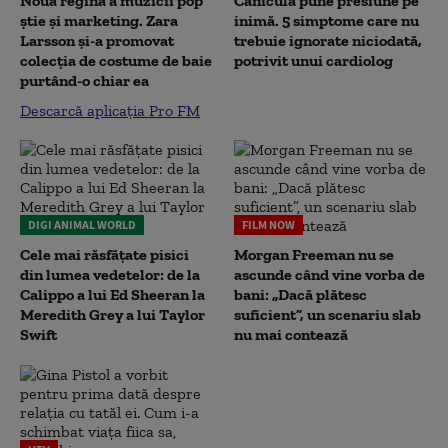
Noua regină a muzicii pop
Canicula pune presiune pe
știe și marketing. Zara
inimă. 5 simptome care nu
Larsson și-a promovat
trebuie ignorate niciodată,
colecția de costume de baie
potrivit unui cardiolog
purtând-o chiar ea
Descarcă aplicația Pro FM
DIGI ANIMAL WORLD
FILM NOW
Cele mai răsfățate pisici
Morgan Freeman nu se
din lumea vedetelor: de la
ascunde când vine vorba de
Calippo a lui Ed Sheeran la
bani: „Dacă plătesc
Meredith Grey a lui Taylor
suficient”, un scenariu slab
Swift
nu mai contează