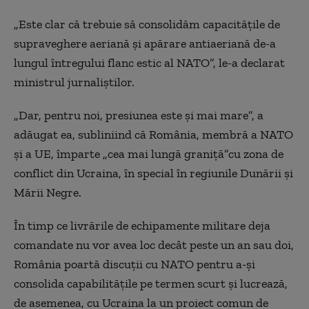
„Este clar că trebuie să consolidăm capacităţile de
supraveghere aeriană şi apărare antiaeriană de-a
lungul întregului flanc estic al NATO”, le-a declarat
ministrul jurnaliştilor.
„Dar, pentru noi, presiunea este şi mai mare”, a
adăugat ea, subliniind că România, membră a NATO
şi a UE, împarte „cea mai lungă graniţă”cu zona de
conflict din Ucraina, în special în regiunile Dunării şi
Mării Negre.
În timp ce livrările de echipamente militare deja
comandate nu vor avea loc decât peste un an sau doi,
România poartă discuţii cu NATO pentru a-şi
consolida capabilităţile pe termen scurt şi lucrează,
de asemenea, cu Ucraina la un proiect comun de