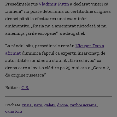
Preşedintele rus
Vladimir Putin
a declarat vineri că
„nimeni” nu poate determina cu certitudine originea
dronei până la efectuarea unei examinări
amănunţite. „Rusia nu a ameninţat niciodată şi nu
ameninţă ţările europene”, a adăugat el.
La rândul său, preşedintele român
Nicuşor Dan a
afirmat
duminică faptul că experţii însărcinaţi de
autorităţile române au stabilit „fără echivoc” că
drona care a lovit o clădire pe 29 mai era o „Geran-2,
de origine rusească”.
Editor :
C.S.
Etichete:
rusia
nato
galati
drona
razboi ucraina
oana toiu