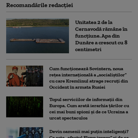
Recomandările redacţiei
Unitatea 2 de la
Cernavodă rămâne în
funcțiune. Apa din
Dunăre a crescut cu 8
centimetri
Cum funcționează Sovintern, noua
rețea internațională a „socialiștilor”
cu care Kremlinul atrage recruți din
Occident în armata Rusiei
Topul serviciilor de informații din
Europa. Cum arată ierarhia țărilor cu
cei mai buni spioni și de ce Ucraina a
urcat spectaculos
Devin oamenii mai puțin inteligenți?
Ce este „efectul Flynn invers” și de ce