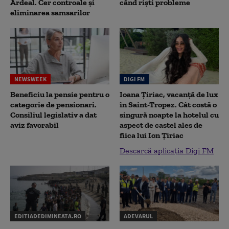
Ardeal. Cer controale și
când riști probleme
eliminarea samsarilor
NEWSWEEK
DIGI FM
Beneficiu la pensie pentru o
Ioana Țiriac, vacanță de lux
categorie de pensionari.
în Saint-Tropez. Cât costă o
Consiliul legislativ a dat
singură noapte la hotelul cu
aviz favorabil
aspect de castel ales de
fiica lui Ion Țiriac
Descarcă aplicația Digi FM
EDITIADEDIMINEATA.RO
ADEVARUL