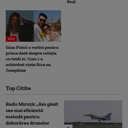
Seul
UTV
Gina Pistol a vorbit pentru
prima dată despre relația
cu tatăl ei. Cum i-a
schimbat viața fiica sa,
Josephine
Top Citite
Radu Miruță: „Am găsit
cea mai eficientă
metodă pentru
doborârea dronelor