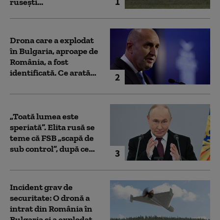
1
rusești...
Drona care a explodat
în Bulgaria, aproape de
România, a fost
identificată. Ce arată...
2
„Toată lumea este
speriată”. Elita rusă se
teme că FSB „scapă de
sub control”, după ce...
3
Incident grav de
securitate: O dronă a
intrat din România în
Bulgaria şi a explodat