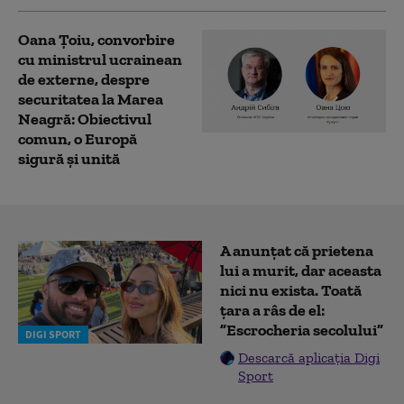
Oana Ţoiu, convorbire
cu ministrul ucrainean
de externe, despre
securitatea la Marea
Neagră: Obiectivul
comun, o Europă
sigură și unită
A anunțat că prietena
lui a murit, dar aceasta
nici nu exista. Toată
țara a râs de el:
”Escrocheria secolului”
DIGI SPORT
Descarcă aplicația Digi
Sport