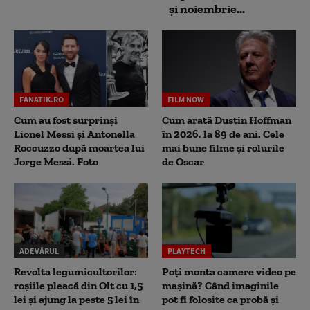
și noiembrie...
FANATIK.RO
FILM NOW
Cum au fost surprinși
Cum arată Dustin Hoffman
Lionel Messi și Antonella
în 2026, la 89 de ani. Cele
Roccuzzo după moartea lui
mai bune filme și rolurile
Jorge Messi. Foto
de Oscar
ADEVĂRUL
PLAYTECH
Revolta legumicultorilor:
Poți monta camere video pe
roșiile pleacă din Olt cu 1,5
mașină? Când imaginile
lei și ajung la peste 5 lei în
pot fi folosite ca probă și