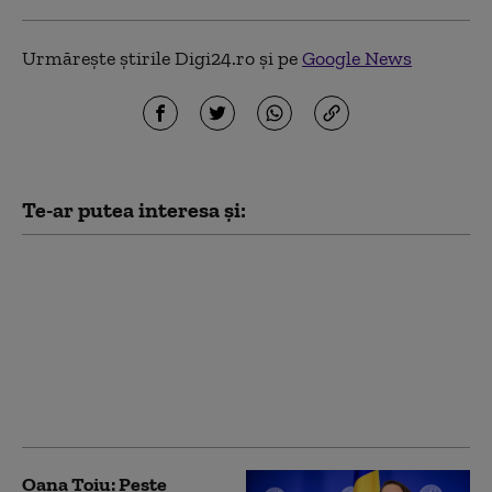
Urmărește știrile Digi24.ro și pe
Google News
Te-ar putea interesa și:
Oana Țoiu, discuție cu
ministrul de Externe
din Kazahstan: „Am
transmis aprecierea
noastră pentru
reluarea exporturilor
de țiței”
Oana Țoiu: Peste