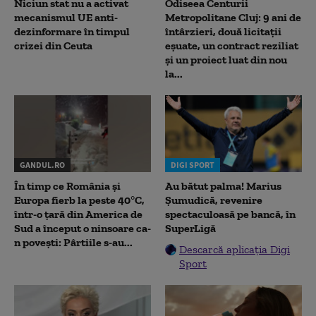
Niciun stat nu a activat
Odiseea Centurii
mecanismul UE anti-
Metropolitane Cluj: 9 ani de
dezinformare în timpul
întârzieri, două licitații
crizei din Ceuta
eșuate, un contract reziliat
și un proiect luat din nou
la...
GANDUL.RO
DIGI SPORT
În timp ce România și
Au bătut palma! Marius
Europa fierb la peste 40°C,
Șumudică, revenire
într-o țară din America de
spectaculoasă pe bancă, în
Sud a început o ninsoare ca-
SuperLigă
n povești: Pârtiile s-au...
Descarcă aplicația Digi
Sport