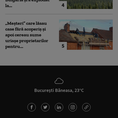
4
la...
„Meșteri” care lăsau
case fără acoperiș și
apoi cereau sume
uriașe proprietarilor
5
pentru...
București Băneasa, 23°C