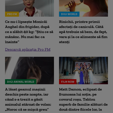
PRO FM
DIGI WORLD
Ce nu-i lipsește Monicăi
Rinichii, printre primii
Anghel din frigider, după
afectați de caniculă. Câtă
ce a slăbit 40 kg: “Știu ce să
apă trebuie să bem, de fapt,
mănânc. Nu mai fac ca
vara și la ce alimente să fim
înainte”
atenți
Descarcă aplicația Pro FM
DIGI ANIMAL WORLD
FILM NOW
A lăsat geamul mașinii
Matt Damon, eclipsat de
deschis peste noapte, iar
frumoasa lui soție, pe
când s-a trezit a găsit
covorul roșu. Tablou
animalul atârnat de volan:
superb de familie alături de
„Noroc că se mișcă greu”
două dintre fiicele lor, la