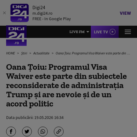
Digi24
VIEW
m.digi24.ro
FREE - In Google Play
LIVE TV
LIVE FM
HOME
Știri
Actualitate
Oana Ţoiu: Programul Visa Waiver este parte din subiectele reconsiderate de administraţia Trump şi are nevoie și de un acord politic
Oana Ţoiu: Programul Visa
Waiver este parte din subiectele
reconsiderate de administraţia
Trump şi are nevoie și de un
acord politic
Data publicării:
19.05.2026 16:34