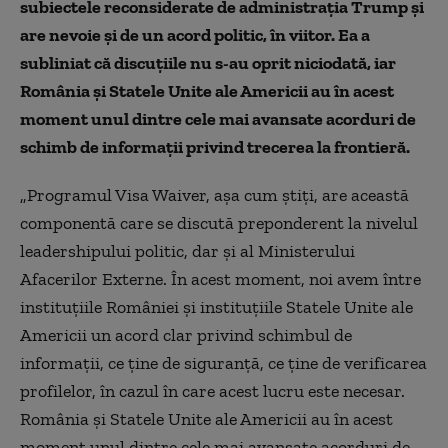
subiectele reconsiderate de administraţia Trump şi
are nevoie şi de un acord politic, în viitor.
E
a
a
subliniat
că discuţiile nu s-au oprit niciodată, iar
România şi Statele Unite ale Americii au în acest
moment unul dintre cele mai avansate acorduri de
schimb de informaţii privind trecerea la frontieră.
„Programul Visa Waiver, aşa cum ştiţi, are această
componentă care se discută preponderent la nivelul
leadershipului politic, dar şi al Ministerului
Afacerilor Externe. În acest moment, noi avem între
instituţiile României şi instituţiile Statele Unite ale
Americii un acord clar privind schimbul de
informaţii, ce ţine de siguranţă, ce ţine de verificarea
profilelor, în cazul în care acest lucru este necesar.
România şi Statele Unite ale Americii au în acest
moment unul dintre cele mai avansate acorduri de