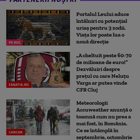
Portalul Leului aduce
întâlniri cu potențial
uriaș pentru 3 zodii.
Viața lor poate lua o
nouă direcție
PE ROZ
„A cheltuit peste 60-70
de milioane de euro!”
Dezvăluiri despre
prețul cu care Neluțu
Varga ar putea vinde
FANATIK.RO
CFR Cluj
Meteorologii
Accuweather anunță o
toamnă cum nu prea a
mai fost, în România.
Ce se întâmplă în
CANCAN
septembrie, octombrie