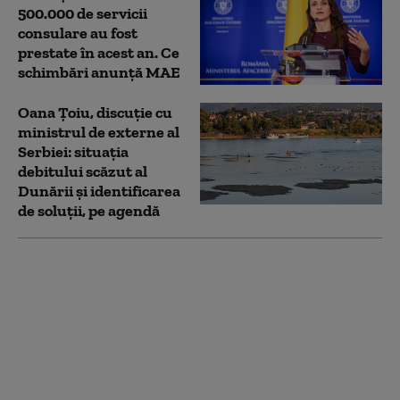
500.000 de servicii
consulare au fost
prestate în acest an. Ce
schimbări anunță MAE
Oana Țoiu, discuție cu
ministrul de externe al
Serbiei: situația
debitului scăzut al
Dunării și identificarea
de soluții, pe agendă
Oana Țoiu, după
discuția cu omologul
ucrainean: România va
apela la energia din
Ucraina în contextul
crizei provocate de
secetă