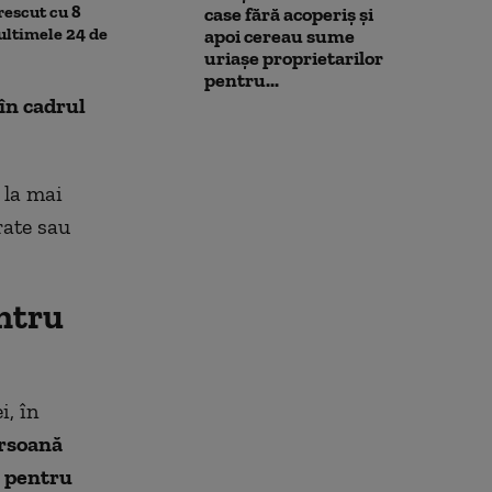
rescut cu 8
case fără acoperiș și
Ucraina a urca
 ultimele 24 de
apoi cereau sume
uriașe proprietarilor
pentru...
în cadrul
 la mai
rate sau
entru
i, în
rsoană
v pentru