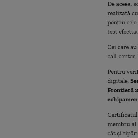
De aceea, so
realizată cu
pentru cele 
test efectua
Cei care au 
call-center,
Pentru verif
digitale,
Se
Frontieră 2
echipamente
Certificatul
membru al U
cât și tipări