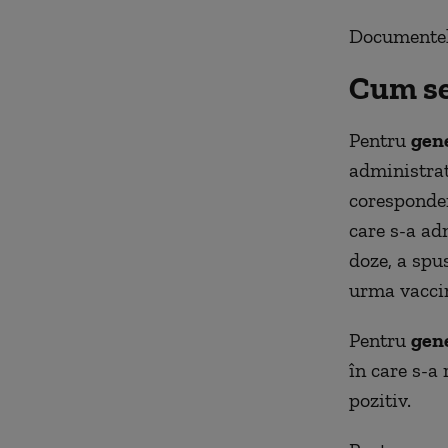
Documentele
Cum se 
Pentru
gene
administrat
coresponden
care s-a a
doze, a spu
urma vaccină
Pentru
gene
în care s-a 
pozitiv.