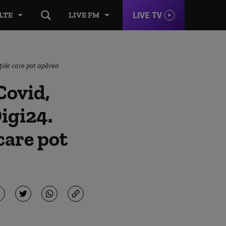
LIVE TV
LTE
LIVE FM
țiile care pot apărea
Covid,
igi24.
 care pot