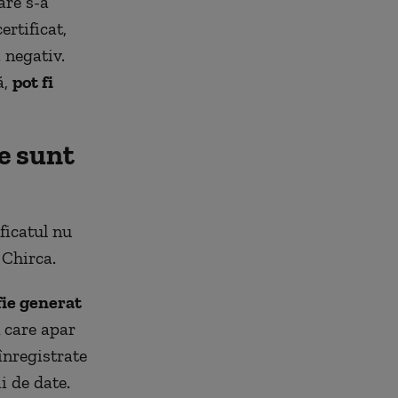
are s-a
ertificat,
 negativ.
ă,
pot fi
e sunt
ficatul nu
 Chirca.
fie generat
n care apar
înregistrate
i de date.