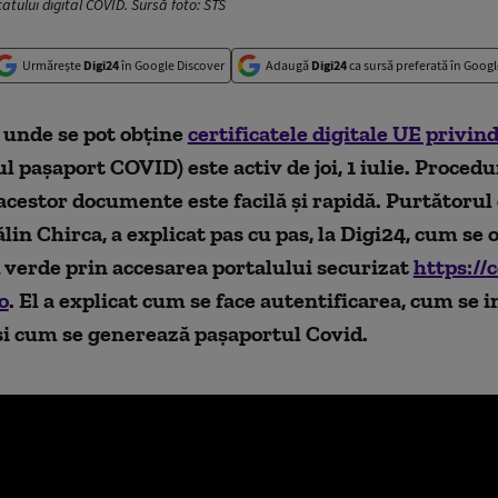
atului digital COVID. Sursă foto: STS
Urmărește
Digi24
în Google Discover
Adaugă
Digi24
ca sursă preferată în Googl
 unde se pot obține
certificatele digitale UE privi
l pașaport COVID) este activ de joi, 1 iulie. Proced
cestor documente este facilă și rapidă. Purtătorul
ălin Chirca, a explicat pas cu pas, la Digi24, cum se 
l verde prin accesarea portalului securizat
https://c
o
. El a explicat cum se face autentificarea, cum se i
și cum se generează pașaportul Covid.