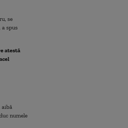
ru, se
, a spus
re atestă
acel
ă aibă
roduc numele