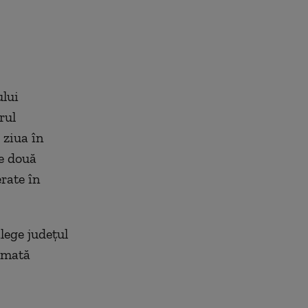
ului
rul
 ziua în
e două
rate în
alege județul
irmată