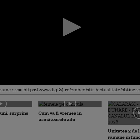
me
luni, surprins
Cum va fi vremea în
următoarele zile
Unitatea 2 de 
rămâne în fun