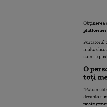
Obținerea c
platformei 
Purtătorul 
multe chest
cum se poat
O pers
toți me
"Putem elib
dreapta sus
poate gener