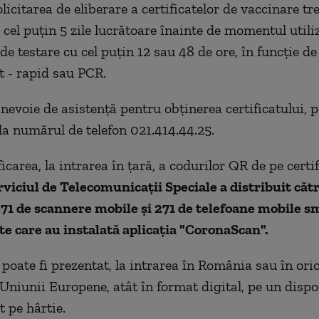
licitarea de eliberare a certificatelor de vaccinare tr
 cel puțin 5 zile lucrătoare înainte de momentul utiliz
de testare cu cel puțin 12 sau 48 de ore, în funcție de
t - rapid sau PCR.
nevoie de asistență pentru obținerea certificatului, p
 la numărul de telefon 021.414.44.25.
icarea, la intrarea în țară, a codurilor QR de pe certif
rviciul de Telecomunicații Speciale a distribuit cătr
71 de scannere mobile și 271 de telefoane mobile s
 care au instalată aplicația "CoronaScan".
 poate fi prezentat, la intrarea în România sau în oric
niunii Europene, atât în format digital, pe un dispo
t pe hârtie.