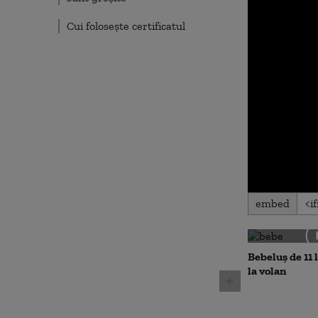
Cui folosește certificatul
0
embed
seconds
of
0
seconds
Volu
90%
Bebeluș de 11 
la volan