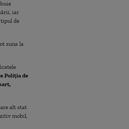
ebuie
ării, iar
 tipul de
ot suna la
icatele
e Poliția de
mart,
are alt stat
zitiv mobil,