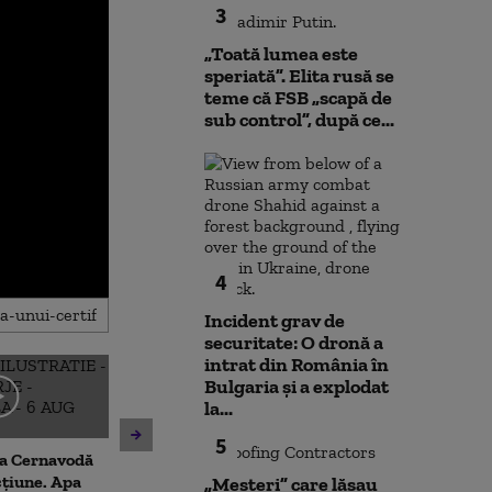
3
„Toată lumea este
speriată”. Elita rusă se
teme că FSB „scapă de
sub control”, după ce...
4
Incident grav de
securitate: O dronă a
intrat din România în
Bulgaria şi a explodat
Ambulanţă atacată cu
la...
Topul serviciil
topoarele într-o comună din
informații din
Cluj, după ce într-un clip pe
5
la Cernavodă
arată ierarhia ț
TikTok s-a afirmat că „fură
cțiune. Apa
„Meșteri” care lăsau
mai buni spioni
copii”. Șoferul a fost rănit