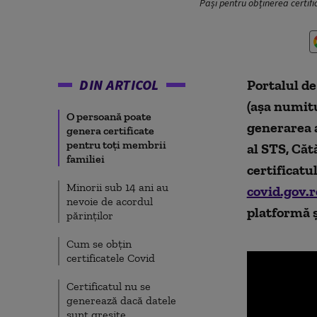
Pași pentru obținerea certific
DIN ARTICOL
Portalul de
(așa numitu
O persoană poate
generarea a
genera certificate
pentru toți membrii
al STS, Căt
familiei
certificatu
Minorii sub 14 ani au
covid.gov.r
nevoie de acordul
platformă 
părinților
Cum se obțin
certificatele Covid
Certificatul nu se
generează dacă datele
sunt greșite