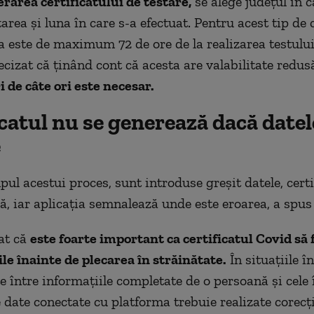
rarea certificatului de testare,
se alege județul în c
tarea și luna în care s-a efectuat. Pentru acest tip de c
ea este de maximum 72 de ore de la realizarea testului
ecizat că ținând cont că acesta are valabilitate redus
i de câte ori este necesar.
catul nu se generează dacă datel
e
ul acestui proces, sunt introduse greșit datele, certi
ă, iar aplicația semnalează unde este eroarea, a spus
iat că
este foarte important ca certificatul Covid să 
ile înainte de plecarea în străinătate.
În situațiile î
e între informațiile completate de o persoană și cele 
 date conectate cu platforma trebuie realizate corecți