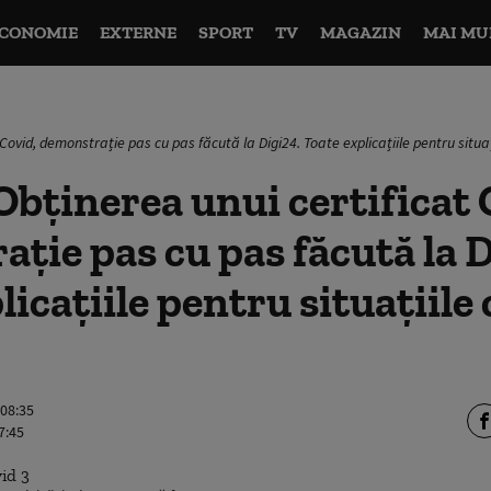
CONOMIE
EXTERNE
SPORT
TV
MAGAZIN
MAI MU
 Covid, demonstrație pas cu pas făcută la Digi24. Toate explicațiile pentru situa
bținerea unui certificat 
ție pas cu pas făcută la D
licațiile pentru situațiile
 08:35
7:45