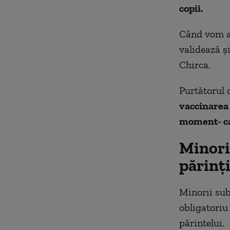
copii.
Când vom av
validează și
Chirca.
Purtătorul 
vaccinarea 
moment- ca
Minorii
părinți
Minorii sub 
obligatoriu
părintelui.