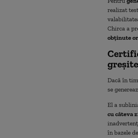
Pentru
gene
realizat tes
valabilitat
Chirca a pr
obținute or
Certifi
greșit
Dacă în timp
se genereaz
El a sublin
cu câteva z
inadvertenț
în bazele de