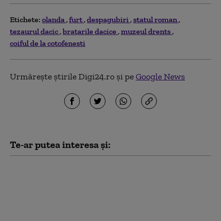
Etichete:
olanda
furt
despagubiri
statul roman
tezaurul dacic
bratarile dacice
muzeul drents
coiful de la cotofenesti
Urmărește știrile Digi24.ro și pe
Google News
Te-ar putea interesa și:
Doi tineri, între care un
minor, au furat 14
tablete dintr-o şcoală
din Cluj, după ce au
deconectat sistemul de