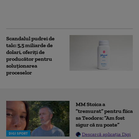
șanse au familiile
victimelor să obțină
daune de la stat
Scandalul pudrei de
talc: 5,5 miliarde de
dolari, oferiți de
producător pentru
soluționarea
proceselor
MM Stoica a
”tremurat” pentru fiica
sa Teodora: ”Am fost
sigur că nu poate”
DIGI SPORT
Descarcă aplicația Digi