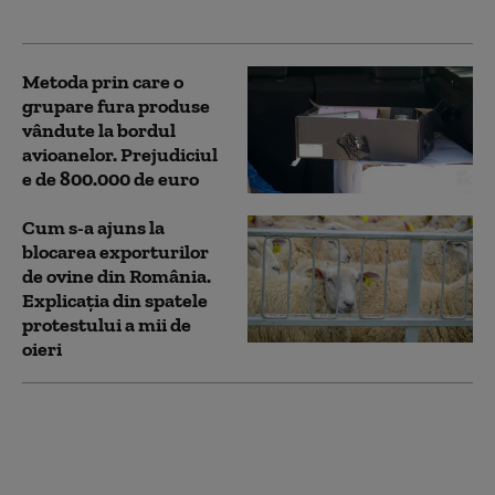
supraveghere
Metoda prin care o
grupare fura produse
vândute la bordul
avioanelor. Prejudiciul
e de 800.000 de euro
Cum s-a ajuns la
blocarea exporturilor
de ovine din România.
Explicația din spatele
protestului a mii de
oieri
Germania, chemată în
instanță pentru
prăbușirea avionului
Germanwings: ce