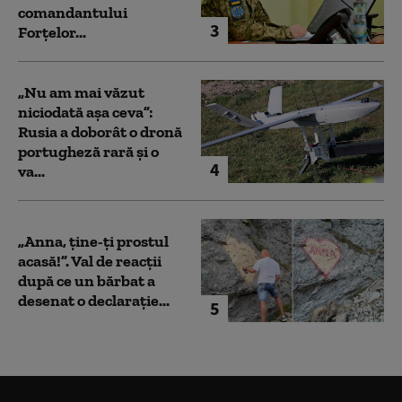
comandantului
3
Forțelor...
„Nu am mai văzut
niciodată așa ceva”:
Rusia a doborât o dronă
portugheză rară și o
4
va...
„Anna, ţine-ţi prostul
acasă!”. Val de reacții
după ce un bărbat a
desenat o declarație...
5