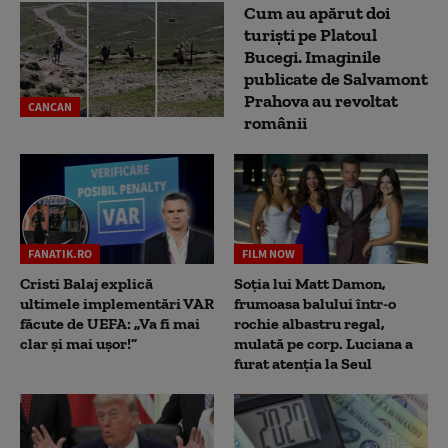
Cum au apărut doi
turiști pe Platoul
Bucegi. Imaginile
publicate de Salvamont
Prahova au revoltat
CANCAN
românii
FANATIK.RO
FILM NOW
Cristi Balaj explică
Soția lui Matt Damon,
ultimele implementări VAR
frumoasa balului într-o
făcute de UEFA: „Va fi mai
rochie albastru regal,
clar și mai ușor!”
mulată pe corp. Luciana a
furat atenția la Seul