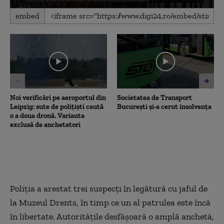
0
embed
seconds
of
5
minutes,
2
seconds
Noi verificări pe aeroportul din
Societatea de Transport
Leipzig: sute de polițiști caută
București și-a cerut insolvența
o a doua dronă. Varianta
exclusă de anchetatori
Poliția a arestat trei suspecți în legătură cu jaful de
la Muzeul Drents, în timp ce un al patrulea este încă
în libertate. Autoritățile desfășoară o amplă anchetă,