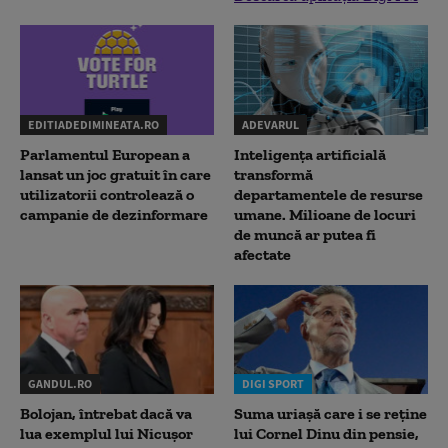
EDITIADEDIMINEATA.RO
ADEVARUL
Parlamentul European a
Inteligența artificială
lansat un joc gratuit în care
transformă
utilizatorii controlează o
departamentele de resurse
campanie de dezinformare
umane. Milioane de locuri
de muncă ar putea fi
afectate
GANDUL.RO
DIGI SPORT
Bolojan, întrebat dacă va
Suma uriașă care i se reține
lua exemplul lui Nicușor
lui Cornel Dinu din pensie,