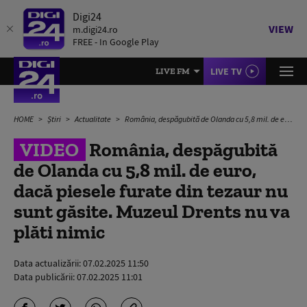
Digi24
VIEW
m.digi24.ro
FREE - In Google Play
LIVE TV
LIVE FM
HOME
Știri
Actualitate
România, despăgubită de Olanda cu 5,8 mil. de euro, dacă piesele furate din tezaur nu sunt găsite. Muzeul Drents nu va plăti nimic
VIDEO
România, despăgubită
de Olanda cu 5,8 mil. de euro,
dacă piesele furate din tezaur nu
sunt găsite. Muzeul Drents nu va
plăti nimic
Data actualizării:
07.02.2025 11:50
Data publicării:
07.02.2025 11:01