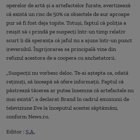
operelor de artă și a artefactelor furate, avertizează
că există un risc de 50% ca obiectele de aur aproape
pur să fi fost deja topite. Totuși, faptul că poliția a
reușit să-i prindă pe suspecți într-un timp relativ
scurt îi dă speranța că jaful nu a ajuns într-un punct
ireversibil. Îngrijorarea sa principală vine din
refuzul acestora de a coopera cu anchetatorii.
„Suspecții nu vorbesc deloc. Te-ai aștepta ca, odată
reținuți, să înceapă să ofere informații. Faptul că
păstrează tăcerea ar putea însemna că artefactele nu
mai există”, a declarat Brand în cadrul emisiunii de
televiziune Eve la începutul acestei săptămâni,
conform News.ro.
Editor :
Ș.A.