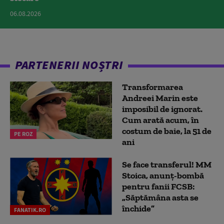
06.08.2026
PARTENERII NOȘTRI
Transformarea
Andreei Marin este
imposibil de ignorat.
Cum arată acum, în
costum de baie, la 51 de
PE ROZ
ani
Se face transferul! MM
Stoica, anunț-bombă
pentru fanii FCSB:
„Săptămâna asta se
închide”
FANATIK.RO