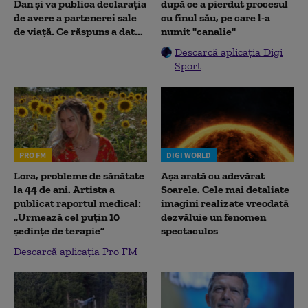
Dan și va publica declarația
după ce a pierdut procesul
de avere a partenerei sale
cu finul său, pe care l-a
de viață. Ce răspuns a dat...
numit "canalie"
Descarcă aplicația Digi
Sport
PRO FM
DIGI WORLD
Lora, probleme de sănătate
Așa arată cu adevărat
la 44 de ani. Artista a
Soarele. Cele mai detaliate
publicat raportul medical:
imagini realizate vreodată
„Urmează cel puțin 10
dezvăluie un fenomen
ședințe de terapie”
spectaculos
Descarcă aplicația Pro FM