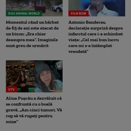
DIGI ANIMAL WORLD
FILM NOW
Momentul când un bărbat
Antonio Banderas,
de 65 de ani este atacat de
declarație surpriză despre
un bizon: „Era chiar
infarctul care i-a schimbat
deasupra mea”. Imaginile
viața: „Cel mai bun lucru
sunt greu de urmărit
care mi s-a întâmplat
vreodată”
UTV
Alina Pușcău a dezvăluit că
se confruntă cu o boală
gravă. „Am cinci tumori. Vă
rog să vă rugați pentru
mine”