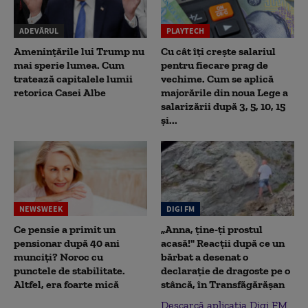
ADEVĂRUL
PLAYTECH
Amenințările lui Trump nu
Cu cât îți crește salariul
mai sperie lumea. Cum
pentru fiecare prag de
tratează capitalele lumii
vechime. Cum se aplică
retorica Casei Albe
majorările din noua Lege a
salarizării după 3, 5, 10, 15
și...
NEWSWEEK
DIGI FM
Ce pensie a primit un
„Anna, ţine-ţi prostul
pensionar după 40 ani
acasă!" Reacţii după ce un
munciți? Noroc cu
bărbat a desenat o
punctele de stabilitate.
declaraţie de dragoste pe o
Altfel, era foarte mică
stâncă, în Transfăgărăşan
Descarcă aplicația Digi FM