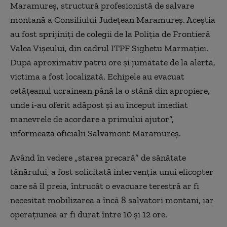
Maramureş, structură profesionistă de salvare
montană a Consiliului Judeţean Maramureş. Aceştia
au fost sprijiniţi de colegii de la Poliţia de Frontieră
Valea Vişeului, din cadrul ITPF Sighetu Marmaţiei.
După aproximativ patru ore şi jumătate de la alertă,
victima a fost localizată. Echipele au evacuat
cetăţeanul ucrainean până la o stână din apropiere,
unde i-au oferit adăpost şi au început imediat
manevrele de acordare a primului ajutor”,
informează oficialii Salvamont Maramureş.
Având în vedere „starea precară” de sănătate
tânărului, a fost solicitată intervenţia unui elicopter
care să îl preia, întrucât o evacuare terestră ar fi
necesitat mobilizarea a încă 8 salvatori montani, iar
operaţiunea ar fi durat între 10 şi 12 ore.