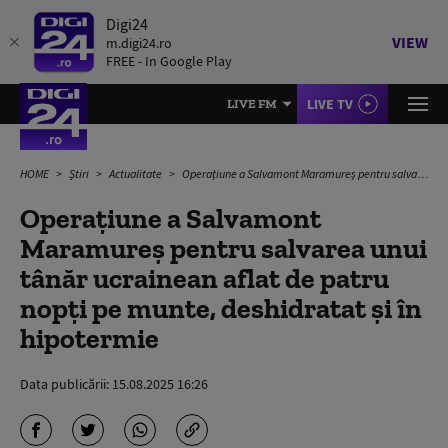
Digi24
VIEW
m.digi24.ro
FREE - In Google Play
LIVE TV
LIVE FM
HOME
Știri
Actualitate
Operațiune a Salvamont Maramureş pentru salvarea unui tânăr ucrainean aflat de patru nopţi pe munte, deshidratat şi în hipotermie
Operațiune a Salvamont
Maramureş pentru salvarea unui
tânăr ucrainean aflat de patru
nopţi pe munte, deshidratat şi în
hipotermie
Data publicării:
15.08.2025 16:26