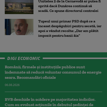
Unitatea 2 de la Cernavodă ar putea fi
oprită dacă Dunărea continuă să
scadă. Ce spune directorul centralei
Tupeul unui primar PSD după ce a
încasat despăgubiri pentru secetă, iar
apoi a vândut recolta: „Dar am plătit
impozit pentru banii ăia”
DIGI ECONOMIC
Românii, firmele și instituțiile publice sunt
îndemnate să reducă voluntar consumul de energie
seara. Recomandări oficiale
06.08.2026
BVB deschide în scădere pe majoritatea indicilor.
Cum au evoluat acțiunile în debutul ședinței de