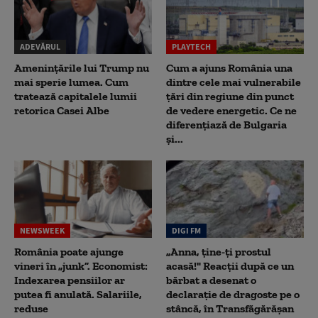
ADEVĂRUL
PLAYTECH
Amenințările lui Trump nu
Cum a ajuns România una
mai sperie lumea. Cum
dintre cele mai vulnerabile
tratează capitalele lumii
țări din regiune din punct
retorica Casei Albe
de vedere energetic. Ce ne
diferențiază de Bulgaria
și...
NEWSWEEK
DIGI FM
România poate ajunge
„Anna, ţine-ţi prostul
vineri în „junk”. Economist:
acasă!" Reacţii după ce un
Indexarea pensiilor ar
bărbat a desenat o
putea fi anulată. Salariile,
declaraţie de dragoste pe o
reduse
stâncă, în Transfăgărăşan