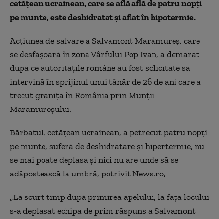
cetăţean ucrainean, care se află află de patru nopţi
pe munte, este deshidratat şi
aflat
în hipotermie.
Acţiunea de salvare a Salvamont Maramureş, care
se desfăşoară în zona Vârfului Pop Ivan, a demarat
după ce autorităţile române au fost solicitate să
intervină în sprijinul unui tânăr de 26 de ani care a
trecut graniţa în România prin Munţii
Maramureşului.
Bărbatul, cetăţean ucrainean, a petrecut patru nopţi
pe munte, suferă de deshidratare şi hipertermie, nu
se mai poate deplasa şi nici nu are unde să se
adăpostească la umbră,
potrivit News.ro,
„La scurt timp după primirea apelului, la faţa locului
s-a deplasat echipa de prim răspuns a Salvamont