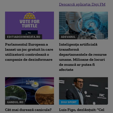
Descarcă aplicația Digi FM
EDITIADEDIMINEATA.RO
ADEVARUL
Parlamentul European a
Inteligența artificială
lansat un joc gratuit în care
transformă
utilizatorii controlează o
departamentele de resurse
campanie de dezinformare
umane. Milioane de locuri
de muncă ar putea fi
afectate
GANDUL.RO
DIGI SPORT
Cât mai durează canicula?
Luis Figo, dezlănțuit: "Cel