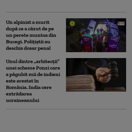
Făgăraş
Un alpinist a murit
după ce a căzut de pe
un perete muntos din
Bucegi. Polițiștii au
deschis dosar penal
Unul dintre „arhitecții”
unei scheme Ponzi care
a păgubit mii de indieni
este arestat în
România. India cere
extrădarea
ucraineanului
Escapada la munte în
doi, care a declanșat o
adevărată isterie. Ce