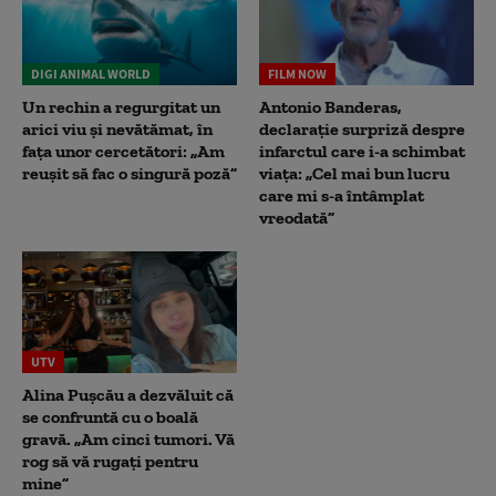
DIGI ANIMAL WORLD
FILM NOW
Un rechin a regurgitat un
Antonio Banderas,
arici viu și nevătămat, în
declarație surpriză despre
fața unor cercetători: „Am
infarctul care i-a schimbat
reușit să fac o singură poză”
viața: „Cel mai bun lucru
care mi s-a întâmplat
vreodată”
UTV
Alina Pușcău a dezvăluit că
se confruntă cu o boală
gravă. „Am cinci tumori. Vă
rog să vă rugați pentru
mine”