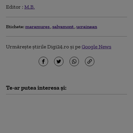
Editor :
M.B.
Etichete:
maramures
salvamont
ucrainean
Urmărește știrile Digi24.ro și pe
Google News
Te-ar putea interesa și:
Salvamontiştii din
Sibiu au intervenit
pentru a salva un
parapantist blocat într-
un copac în Munţii