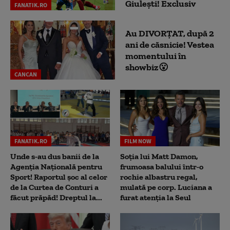
Giulești! Exclusiv
FANATIK.RO
Au DIVORȚAT, după 2
ani de căsnicie! Vestea
momentului în
showbiz😮
CANCAN
FANATIK.RO
FILM NOW
Unde s-au dus banii de la
Soția lui Matt Damon,
Agenția Națională pentru
frumoasa balului într-o
Sport! Raportul șoc al celor
rochie albastru regal,
de la Curtea de Conturi a
mulată pe corp. Luciana a
făcut prăpăd! Dreptul la...
furat atenția la Seul