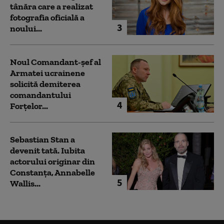
tânăra care a realizat
fotografia oficială a
3
noului...
Noul Comandant-șef al
Armatei ucrainene
solicită demiterea
comandantului
4
Forțelor...
Sebastian Stan a
devenit tată. Iubita
actorului originar din
Constanța, Annabelle
5
Wallis...