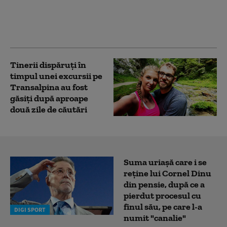
spun acum tinerii dați
dispăruți și căutați
timp de două zile
Tinerii dispăruți în
timpul unei excursii pe
Transalpina au fost
găsiți după aproape
două zile de căutări
Suma uriașă care i se
reține lui Cornel Dinu
din pensie, după ce a
pierdut procesul cu
finul său, pe care l-a
DIGI SPORT
numit "canalie"