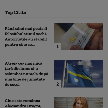
Top Citite
Până când mai poate fi
folosit buletinul vechi.
Autoritățile au stabilit
pentru cine se...
1
A treia cea mai mică
țară din lume și-a
schimbat numele după
mai bine de jumătate
2
de secol
Cine este românca
Alecsandra Drăgoi,