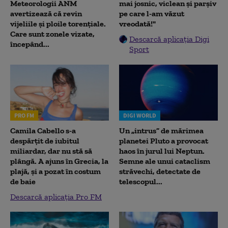
Meteorologii ANM
mai josnic, viclean și parșiv
avertizează că revin
pe care l-am văzut
vijeliile și ploile torențiale.
vreodată!"
Care sunt zonele vizate,
Descarcă aplicația Digi
începând...
Sport
PRO FM
DIGI WORLD
Camila Cabello s-a
Un „intrus” de mărimea
despărțit de iubitul
planetei Pluto a provocat
miliardar, dar nu stă să
haos în jurul lui Neptun.
plângă. A ajuns în Grecia, la
Semne ale unui cataclism
plajă, și a pozat în costum
străvechi, detectate de
de baie
telescopul...
Descarcă aplicația Pro FM