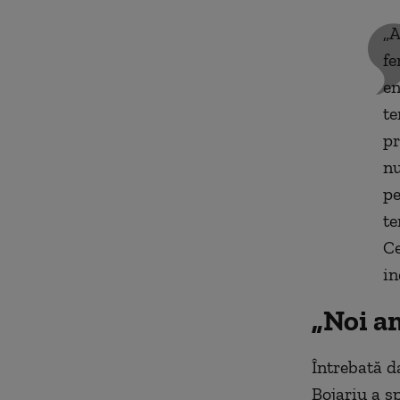
„A
fe
en
te
pr
nu
pe
te
Ce
in
„Noi am
Întrebată d
Bojariu a s