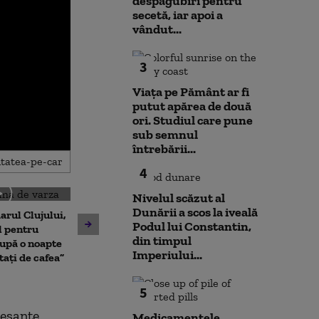
despăgubiri pentru
secetă, iar apoi a
vândut...
3
Viața pe Pământ ar fi
putut apărea de două
ori. Studiul care pune
sub semnul
întrebării...
4
Nivelul scăzut al
Dunării a scos la iveală
arul Clujului,
Cristian Păun,
Podul lui Constantin,
Nuclearelectrica: „Mai
l pentru
scăderea cons
din timpul
putem câștiga două-trei
upă o noapte
„Poporul plăteș
Imperiului...
zile”. Ce se va întâmpla cu
itați de cafea”
plată, fie prin 
reactorul 2 de la Cernavodă
inflație”
5
resante
Medicamentele