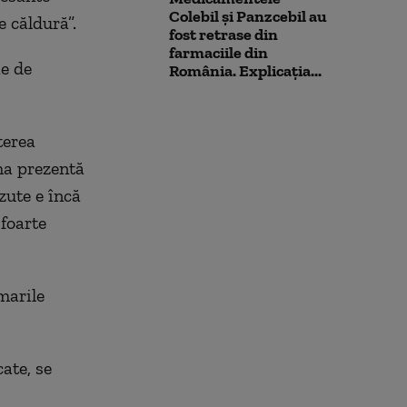
Colebil și Panzcebil au
e căldură”.
fost retrase din
farmaciile din
ie de
România. Explicația...
terea
ima prezentă
zute e încă
foarte
marile
ate, se