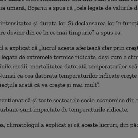
ia umană, Bojariu a spus că „cele legate de valurile d
intensitatea și durata lor. Și declanșarea lor în funcț
re devine din ce în ce mai timpurie”, a spus ea.
 a explicat că „lucrul acesta afectează clar prin creș
i legate de extremele termice ridicate, deși cum e cl
dinile medii, mortalitatea datorată temperaturilor scă
umai că cea datorată temperaturilor ridicate crește 
iecțiile arată că va crește și mai mult”.
enționat că și toate sectoarele socio-economice din 
urbane sunt impactate de temperaturile ridicate.
 climatologul a explicat și că aceste lucruri, din păc