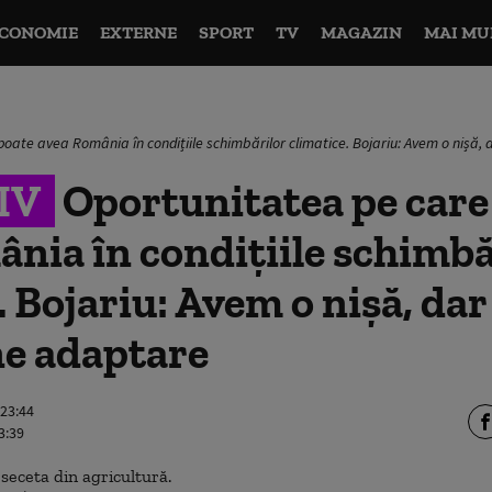
CONOMIE
EXTERNE
SPORT
TV
MAGAZIN
MAI MU
poate avea România în condițiile schimbărilor climatice. Bojariu: Avem o nișă
IV
Oportunitatea pe care
nia în condițiile schimbă
. Bojariu: Avem o nișă, dar
e adaptare
 23:44
3:39