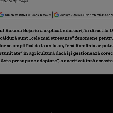
trativ: Getty Images
Urmărește
Digi24
în Google Discover
Adaugă
Digi24
ca sursă preferată în Googl
l Roxana Bojariu a explicat miercuri, în direct la D
 căldură sunt „cele mai stresante” fenomene pentr
 lor se amplifică de la an la an, însă România ar pute
rtunitate” în agricultură dacă își gestionează corec
„Asta presupune adaptare”, a avertizat însă aceasta