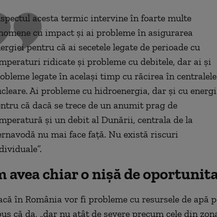
spectul acesta termic intervine în foarte multe
nomene cu impact și ai probleme în asigurarea
ergiei pentru că ai secetele legate de perioade cu
mperaturi ridicate și probleme cu debitele, dar ai și
obleme legate în același timp cu răcirea în centralele
cleare. Ai probleme cu hidroenergia, dar și cu energ
ntru că dacă se trece de un anumit prag de
mperatură și un debit al Dunării, centrala de la
rnavodă nu mai face față. Nu există riscuri
dividuale”.
 avea chiar o nișă de oportunit
acă în România vor fi probleme cu resursele de apă p
pus că da, „dar nu atât de severe precum cele din zon