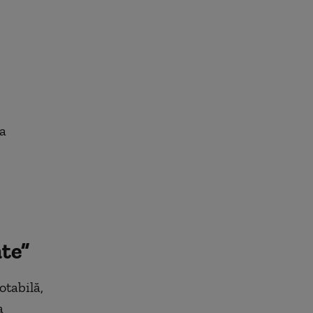
ia
ate”
otabilă,
a