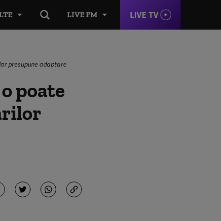
LIVE TV
LTE
LIVE FM
, dar presupune adaptare
 o poate
rilor