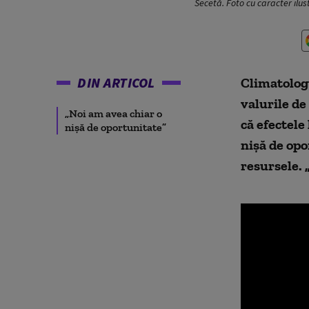
Secetă. Foto cu caracter ilus
DIN ARTICOL
Climatologu
valurile de
„Noi am avea chiar o
că efectele
nișă de oportunitate”
nișă de opo
resursele. 