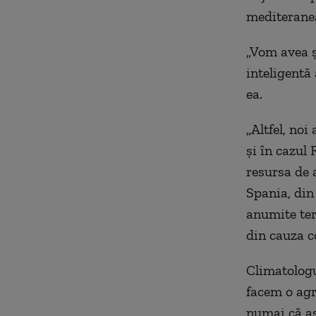
mediterane
„Vom avea ș
inteligentă
ea.
„Altfel, noi
și în cazul
resursa de 
Spania, din 
anumite ter
din cauza co
Climatologu
facem o agr
numai că as