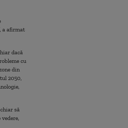
e
, a afirmat
chiar dacă
probleme cu
 zone din
ntul 2050,
hnologie,
 chiar să
 vedere,