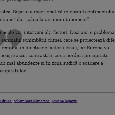
estea, Bojariu a menționat că în nordul continentulu
i bune”, dar „până la un anumit moment”.
i acolo vor interveni alți factori. Deci aici e problema
 semnalul schimbării climei, care se proiectează dife
 regiuni, în funcție de factorii locali, iar Europa va
noaște acest contrast. În zona nordică precipitații
lt mai abundente și în zona sudică o scădere a
ecipitațiilor”.
.
cultura
schimbari climatice
roxana bojariu