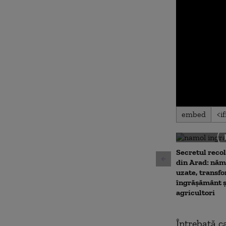
0
embed
seconds
of
0
seconds
Volu
90%
Secretul recol
din Arad: năm
uzate, transfo
îngrășământ ș
agricultori
Întrebată c