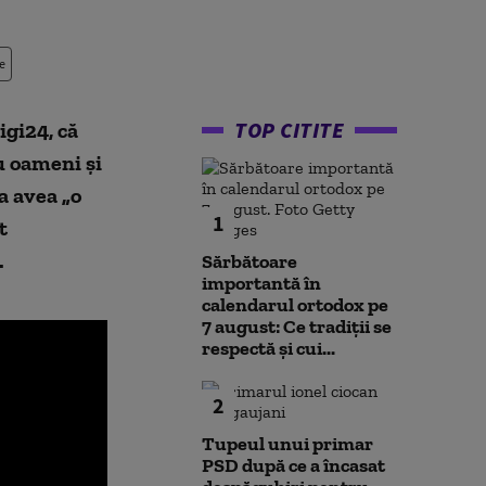
e
TOP CITITE
igi24, că
u oameni și
a avea „o
1
t
.
Sărbătoare
importantă în
calendarul ortodox pe
7 august: Ce tradiții se
respectă și cui...
2
Tupeul unui primar
PSD după ce a încasat