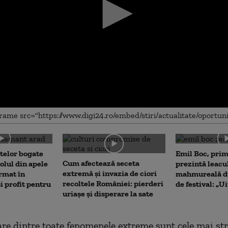
me
telor bogate
Emil Boc, prim
Cum afectează seceta
olul din apele
prezintă leacu
extremă și invazia de ciori
rmat în
mahmureală d
recoltele României: pierderi
i profit pentru
de festival: „U
uriașe și disperare la sate
are dintre toate fenomenele extreme sunt cele mai st