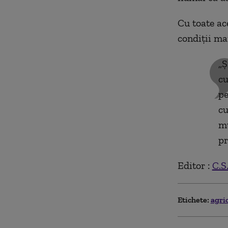
Cu toate ac
condiții ma
„Ș
cu
pe
cu
mu
pr
Editor :
C.S
Etichete:
agri