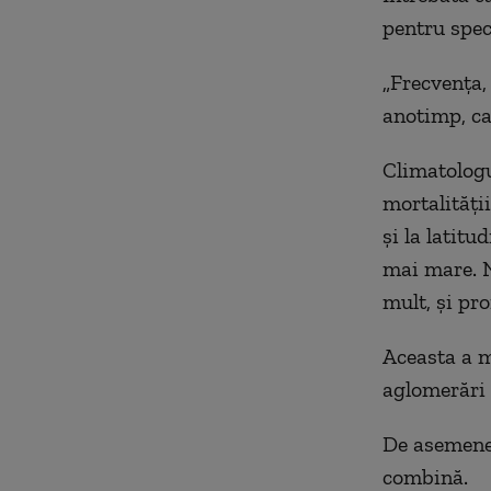
pentru spec
„Frecvența, 
anotimp, ca
Climatologul
mortalități
și la latitu
mai mare. N
mult, și pro
Aceasta a m
aglomerări 
De asemenea,
combină.