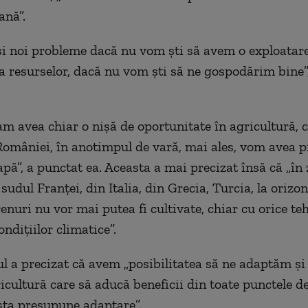
ană”.
i noi probleme dacă nu vom ști să avem o exploatar
 a resurselor, dacă nu vom ști să ne gospodărim bine”
 am avea chiar o nișă de oportunitate în agricultură, 
 României, în anotimpul de vară, mai ales, vom avea 
apă”, a punctat ea. Aceasta a mai precizat însă că „în
sudul Franței, din Italia, din Grecia, Turcia, la orizo
enuri nu vor mai putea fi cultivate, chiar cu orice te
ndițiilor climatice”.
l a precizat că avem „posibilitatea să ne adaptăm și
icultură care să aducă beneficii din toate punctele de
ta presupune adaptare”.