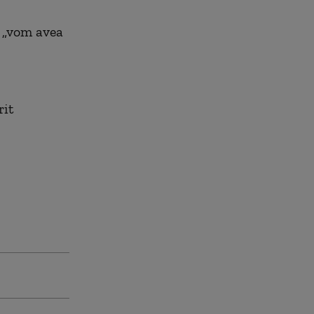
i „vom avea
rit