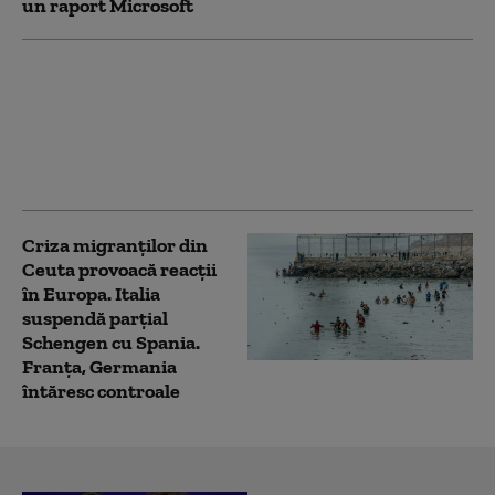
un raport Microsoft
Cu trotinetele pe
munte. Doi turiști au
fost surprinși urcând
pe platoul Bucegi cu
vehiculele pe două roți
Criza migranților din
Ceuta provoacă reacții
în Europa. Italia
suspendă parțial
Schengen cu Spania.
Franța, Germania
întăresc controale