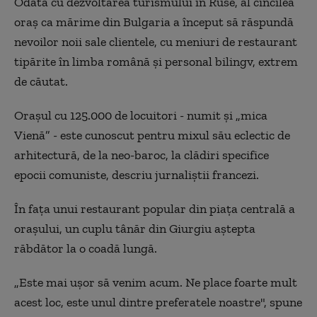
Odată cu dezvoltarea turismului în Ruse, al cincilea
oraș ca mărime din Bulgaria a început să răspundă
nevoilor noii sale clientele, cu meniuri de restaurant
tipărite în limba română și personal bilingv, extrem
de căutat.
Orașul cu 125.000 de locuitori - numit și „mica
Vienă” - este cunoscut pentru mixul său eclectic de
arhitectură, de la neo-baroc, la clădiri specifice
epocii comuniste, descriu jurnaliștii francezi.
În fața unui restaurant popular din piața centrală a
orașului, un cuplu tânăr din Giurgiu aștepta
răbdător la o coadă lungă.
„Este mai ușor să venim acum. Ne place foarte mult
acest loc, este unul dintre preferatele noastre", spune