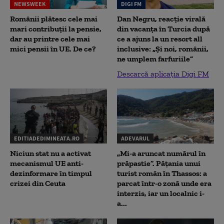
NEWSWEEK
DIGI FM
Românii plătesc cele mai
Dan Negru, reacție virală
mari contribuții la pensie,
din vacanța în Turcia după
dar au printre cele mai
ce a ajuns la un resort all
mici pensii în UE. De ce?
inclusive: „Și noi, românii,
ne umplem farfuriile”
Descarcă aplicația Digi FM
EDITIADEDIMINEATA.RO
ADEVARUL
Niciun stat nu a activat
„Mi-a aruncat numărul în
mecanismul UE anti-
prăpastie”. Pățania unui
dezinformare în timpul
turist român în Thassos: a
crizei din Ceuta
parcat într-o zonă unde era
interzis, iar un localnic i-
a...