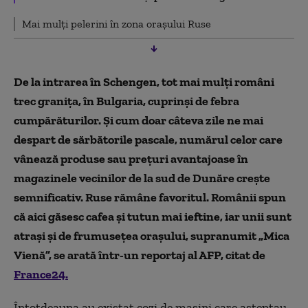
Mai mulți pelerini în zona orașului Ruse
De la intrarea în Schengen, tot mai mulți români
trec granița, în Bulgaria, cuprinși de febra
cumpărăturilor. Și cum doar câteva zile ne mai
despart de sărbătorile pascale, numărul celor care
vânează produse sau prețuri avantajoase în
magazinele vecinilor de la sud de Dunăre crește
semnificativ. Ruse rămâne favoritul. Românii spun
că aici găsesc cafea și tutun mai ieftine, iar unii sunt
atrași și de frumusețea orașului, supranumit „Mica
Vienă”, se arată într-un reportaj al AFP, citat de
France24.
Întotdeauna au existat cozi de mașini care așteptau