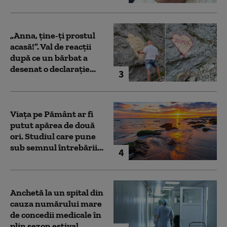
„Anna, ţine-ţi prostul
acasă!”. Val de reacții
după ce un bărbat a
desenat o declarație...
3
Viața pe Pământ ar fi
putut apărea de două
ori. Studiul care pune
sub semnul întrebării...
4
Anchetă la un spital din
cauza numărului mare
de concedii medicale în
plin sezon estival...