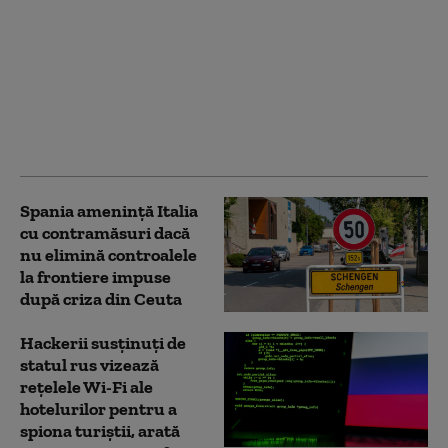
Imagini scandaloase: O
ambulanță care
transporta la spital o
fetiță de un an a oprit
să cumpere pepeni și
legume. DSU face
verificări
Spania ameninţă Italia
cu contramăsuri dacă
nu elimină controalele
la frontiere impuse
după criza din Ceuta
Hackerii susținuți de
statul rus vizează
rețelele Wi-Fi ale
hotelurilor pentru a
spiona turiștii, arată