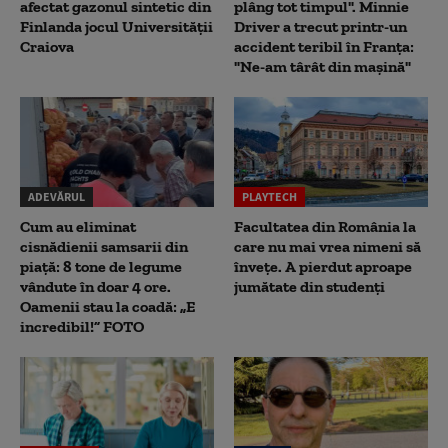
afectat gazonul sintetic din
plâng tot timpul". Minnie
Finlanda jocul Universității
Driver a trecut printr-un
Craiova
accident teribil în Franța:
"Ne-am târât din mașină"
ADEVĂRUL
PLAYTECH
Cum au eliminat
Facultatea din România la
cisnădienii samsarii din
care nu mai vrea nimeni să
piață: 8 tone de legume
înveţe. A pierdut aproape
vândute în doar 4 ore.
jumătate din studenţi
Oamenii stau la coadă: „E
incredibil!” FOTO