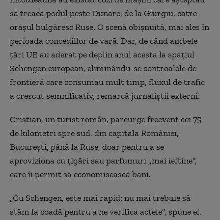
să treacă podul peste Dunăre, de la Giurgiu, către
orașul bulgăresc Ruse. O scenă obișnuită, mai ales în
perioada concediilor de vară. Dar, de când ambele
țări UE au aderat pe deplin anul acesta la spațiul
Schengen european, eliminându-se controalele de
frontieră care consumau mult timp, fluxul de trafic
a crescut semnificativ, remarcă jurnaliștii externi.
Cristian, un turist român, parcurge frecvent cei 75
de kilometri spre sud, din capitala României,
București, până la Ruse, doar pentru a se
aproviziona cu țigări sau parfumuri „mai ieftine”,
care îi permit să economisească bani.
„Cu Schengen, este mai rapid: nu mai trebuie să
stăm la coadă pentru a ne verifica actele”, spune el.