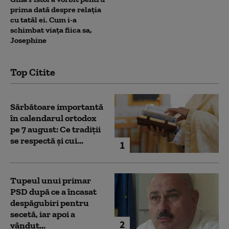
prima dată despre relația
cu tatăl ei. Cum i-a
schimbat viața fiica sa,
Josephine
Top Citite
Sărbătoare importantă
în calendarul ortodox
pe 7 august: Ce tradiții
se respectă și cui...
1
Tupeul unui primar
PSD după ce a încasat
despăgubiri pentru
secetă, iar apoi a
2
vândut...