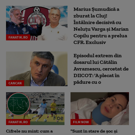
Marius Şumudică a
zburat la Cluj!
Întâlnire decisivă cu
Neluţu Varga şi Marian
Copilu pentru a prelua
FANATIK.RO
CFR. Exclusiv
Episodul extrem din
dosarul lui Cătălin
Avramescu, cercetat de
DIICOT: 'A plecat în
pădure cu o
CANCAN
FANATIK.RO
FILM NOW
Cifrele nu mint: cum a
"Sunt în stare de șoc și