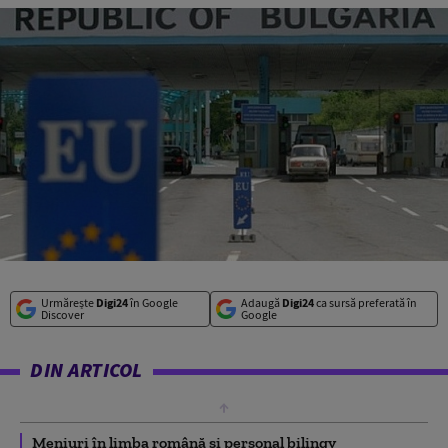
Urmărește
Digi24
în Google
Adaugă
Digi24
ca sursă preferată în
Discover
Google
DIN ARTICOL
Meniuri în limba română și personal bilingv