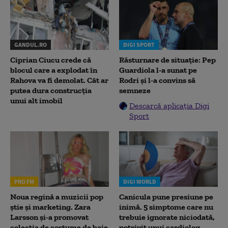
GANDUL.RO
DIGI SPORT
Ciprian Ciucu crede că
Răsturnare de situație: Pep
blocul care a explodat în
Guardiola l-a sunat pe
Rahova va fi demolat. Cât ar
Rodri și l-a convins să
putea dura construcția
semneze
unui alt imobil
Descarcă aplicația Digi
Sport
PRO FM
DIGI WORLD
Noua regină a muzicii pop
Canicula pune presiune pe
știe și marketing. Zara
inimă. 5 simptome care nu
Larsson și-a promovat
trebuie ignorate niciodată,
colecția de costume de baie
potrivit unui cardiolog