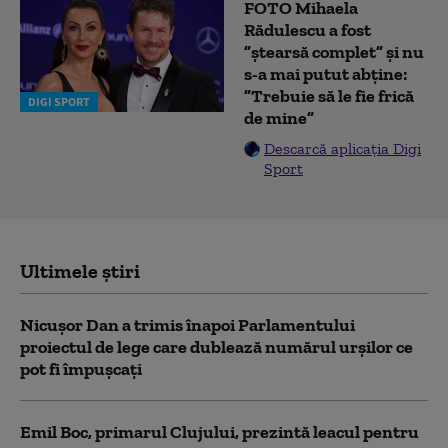
FOTO Mihaela
Rădulescu a fost
”ștearsă complet” și nu
s-a mai putut abține:
”Trebuie să le fie frică
DIGI SPORT
de mine”
Descarcă aplicația Digi
Sport
Ultimele știri
Nicușor Dan a trimis înapoi Parlamentului
proiectul de lege care dublează numărul urșilor ce
pot fi împușcați
Emil Boc, primarul Clujului, prezintă leacul pentru