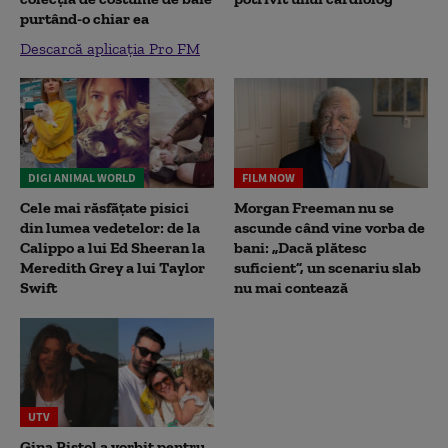
purtând-o chiar ea
Descarcă aplicația Pro FM
DIGI ANIMAL WORLD
FILM NOW
Cele mai răsfățate pisici
Morgan Freeman nu se
din lumea vedetelor: de la
ascunde când vine vorba de
Calippo a lui Ed Sheeran la
bani: „Dacă plătesc
Meredith Grey a lui Taylor
suficient”, un scenariu slab
Swift
nu mai contează
UTV
Gina Pistol a vorbit pentru