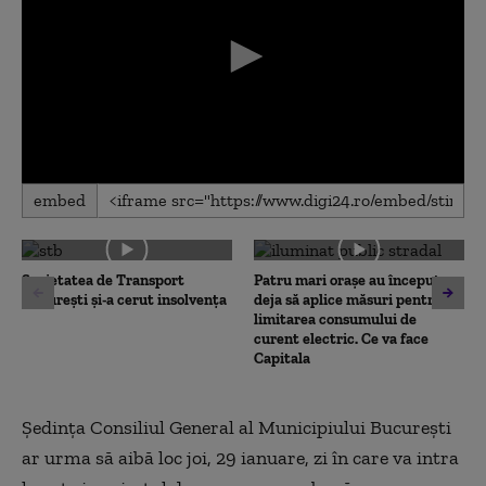
0
embed
seconds
of
0
seconds
Societatea de Transport
Patru mari orașe au început
București și-a cerut insolvența
deja să aplice măsuri pentru
limitarea consumului de
curent electric. Ce va face
Capitala
Ședința Consiliul General al Municipiului București
ar urma să aibă loc joi, 29 ianuare, zi în care va intra