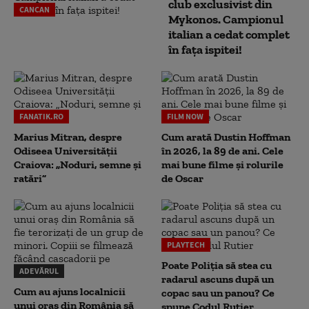
club exclusivist din
CANCAN
Mykonos. Campionul
italian a cedat complet
în fața ispitei!
FANATIK.RO
FILM NOW
Marius Mitran, despre
Cum arată Dustin Hoffman
Odiseea Universității
în 2026, la 89 de ani. Cele
Craiova: „Noduri, semne și
mai bune filme și rolurile
ratări”
de Oscar
PLAYTECH
Poate Poliția să stea cu
ADEVĂRUL
radarul ascuns după un
Cum au ajuns localnicii
copac sau un panou? Ce
unui oraș din România să
spune Codul Rutier