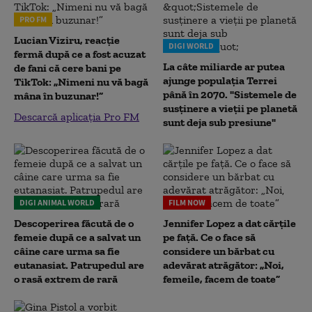
PRO FM
Lucian Viziru, reacție
DIGI WORLD
fermă după ce a fost acuzat
La câte miliarde ar putea
de fani că cere bani pe
ajunge populația Terrei
TikTok: „Nimeni nu vă bagă
până în 2070. "Sistemele de
mâna în buzunar!”
susținere a vieții pe planetă
Descarcă aplicația Pro FM
sunt deja sub presiune"
DIGI ANIMAL WORLD
FILM NOW
Descoperirea făcută de o
Jennifer Lopez a dat cărțile
femeie după ce a salvat un
pe față. Ce o face să
câine care urma sa fie
considere un bărbat cu
eutanasiat. Patrupedul are
adevărat atrăgător: „Noi,
o rasă extrem de rară
femeile, facem de toate”