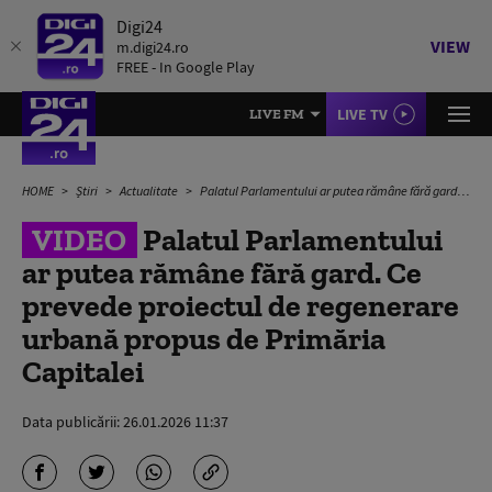
Digi24
VIEW
m.digi24.ro
FREE - In Google Play
LIVE TV
LIVE FM
HOME
Știri
Actualitate
Palatul Parlamentului ar putea rămâne fără gard. Ce prevede proiectul de regenerare urbană propus de Primăria Capitalei
VIDEO
Palatul Parlamentului
ar putea rămâne fără gard. Ce
prevede proiectul de regenerare
urbană propus de Primăria
Capitalei
Data publicării:
26.01.2026 11:37