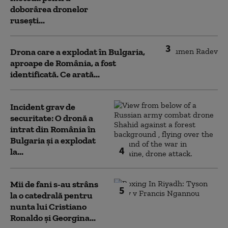
doborârea dronelor
rusești...
3
Drona care a explodat în Bulgaria,
aproape de România, a fost
identificată. Ce arată...
Incident grav de
securitate: O dronă a
intrat din România în
Bulgaria şi a explodat
4
la...
Mii de fani s-au strâns
5
la o catedrală pentru
nunta lui Cristiano
Ronaldo şi Georgina...