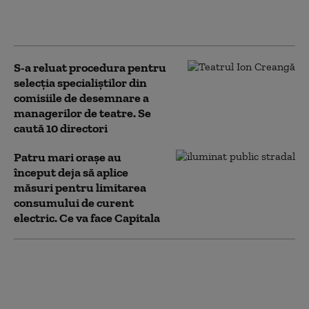
lucrări. Trei bărbați, trimiși
în judecată
S-a reluat procedura pentru
selecţia specialiştilor din
comisiile de desemnare a
managerilor de teatre. Se
caută 10 directori
Patru mari orașe au
început deja să aplice
măsuri pentru limitarea
consumului de curent
electric. Ce va face Capitala
Numărul firmelor
dizolvate a crescut cu
aproape 13% în primul
semestru din 2026.