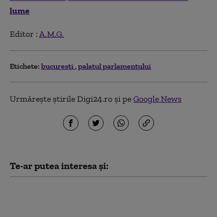
lume
Editor :
A.M.G.
Etichete:
bucuresti
palatul parlamentului
Urmărește știrile Digi24.ro și pe
Google News
Te-ar putea interesa și:
„Meșteri” care lăsau case fără
acoperiș și apoi cereau sume
uriașe proprietarilor pentru