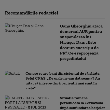
Recomandările redacţiei
Oana Gheorghiu atacă
demersul AUR pentru
suspendarea lui
Nicușor Dan: „Este
doar un exercițiu de
PR”. Ce-i reproșează
președintelui
Cum se scurg bani din sistemul de sănătate.
Șeful CNAS: „De unde ne-am dat seama? Au
uitat să întrebe dacă pacienții mai sunt în
viață”
Situația rămâne
periculoasă la Cernavodă
după scufundarea barjelor