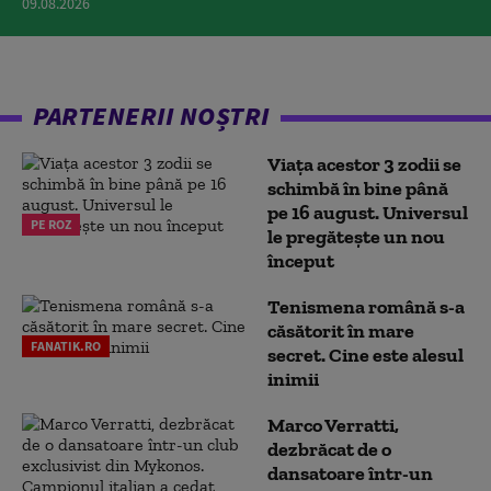
09.08.2026
PARTENERII NOȘTRI
Viața acestor 3 zodii se
schimbă în bine până
pe 16 august. Universul
PE ROZ
le pregătește un nou
început
Tenismena română s-a
căsătorit în mare
FANATIK.RO
secret. Cine este alesul
inimii
Marco Verratti,
dezbrăcat de o
dansatoare într-un