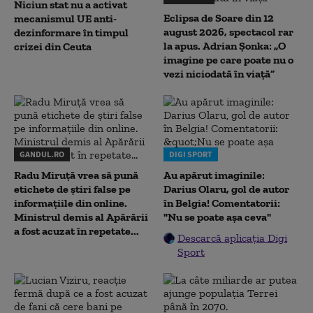
Niciun stat nu a activat
Eclipsa de Soare din 12
mecanismul UE anti-
august 2026, spectacol rar
dezinformare în timpul
la apus. Adrian Șonka: „O
crizei din Ceuta
imagine pe care poate nu o
vezi niciodată în viață”
GANDUL.RO
DIGI SPORT
Radu Miruţă vrea să pună
Au apărut imaginile:
etichete de știri false pe
Darius Olaru, gol de autor
informațiile din online.
în Belgia! Comentatorii:
Ministrul demis al Apărării
"Nu se poate așa ceva"
a fost acuzat în repetate...
Descarcă aplicația Digi
Sport