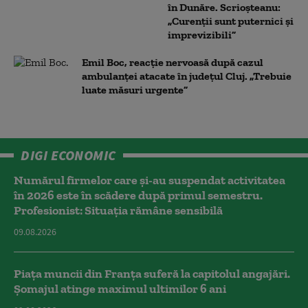
în Dunăre. Scrioșteanu:
„Curenții sunt puternici și
imprevizibili”
Emil Boc, reacție nervoasă după cazul
ambulanței atacate în județul Cluj. „Trebuie
luate măsuri urgente”
DIGI ECONOMIC
Numărul firmelor care și-au suspendat activitatea
în 2026 este în scădere după primul semestru.
Profesionist: Situația rămâne sensibilă
09.08.2026
Piața muncii din Franța suferă la capitolul angajări.
Șomajul atinge maximul ultimilor 6 ani