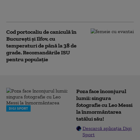
Capitala conduce
clasamentul
Cod portocaliu de caniculă în
București și Ilfov, cu
temperaturi de până la 38 de
grade. Recomandările ISU
pentru populație
Poza face înconjurul
lumii: singura
fotografie cu Leo Messi
DIGI SPORT
la înmormântarea
tatălui său!
Descarcă aplicația Digi
Sport