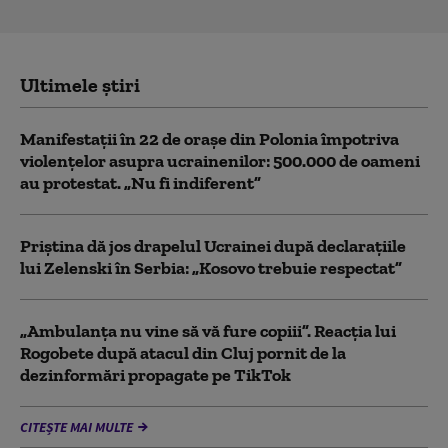
Ultimele știri
Manifestații în 22 de orașe din Polonia împotriva
violențelor asupra ucrainenilor: 500.000 de oameni
au protestat. „Nu fi indiferent”
Priștina dă jos drapelul Ucrainei după declarațiile
lui Zelenski în Serbia: „Kosovo trebuie respectat”
„Ambulanța nu vine să vă fure copiii”. Reacția lui
Rogobete după atacul din Cluj pornit de la
dezinformări propagate pe TikTok
CITEȘTE MAI MULTE