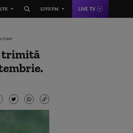
LIVE TV
LTE
LIVE FM
u trimit
 trimită
ptembrie.