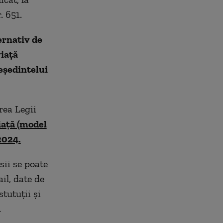
. 651.
ternativ de
viață
eședintelui
area Legii
viață (model
2024.
sii se poate
il, date de
stutuții și
.