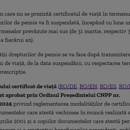
în care nu se prezintă certificatul de viață în termenu
urilor de pensie va fi suspendată, începând cu luna 
ermenelor prevăzute mai sus (de 31 martie, respectiv 
a fiecărui an).
ății drepturilor de pensie se va face după transmiter
lui de viață, de la data suspendării, cu respectarea te
rescripție.
ului
certificat de viață
(
RO/DE
,
RO/EN
,
RO/ES
,
RO/
st aprobat prin
Ordinul Președintelui CNPP nr.
.2024
privind reglementarea modalităților de certific
cumentelor care atestă vechimea în muncă realizată 
aprilie 2001 și a copiilor documentelor care atestă pe
recum și a existenției beneficiarilor nerezidenți, publ