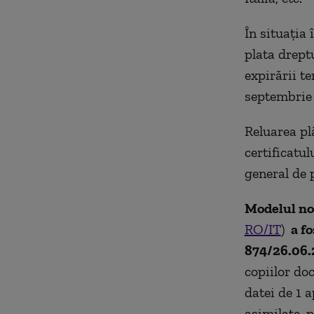
În situația 
plata drept
expirării t
septembrie 
Reluarea pl
certificatu
general de p
Modelul
no
RO/IT
)
a fo
874/26.06
copiilor do
datei de 1 
asimilate, p