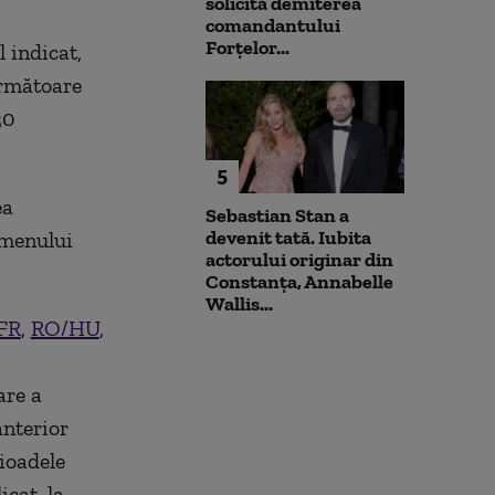
solicită demiterea
comandantului
Forțelor...
l indicat,
următoare
30
5
ea
Sebastian Stan a
devenit tată. Iubita
rmenului
actorului originar din
Constanța, Annabelle
Wallis...
FR
,
RO/HU
,
are a
anterior
rioadele
icat, la