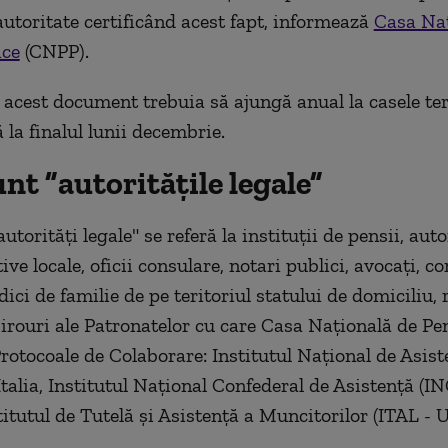
autoritate certificând acest fapt, informează
Casa Naț
ice
(CNPP).
acest document trebuia să ajungă anual la casele ter
 la finalul lunii decembrie.
nt ”autoritățile legale”
torități legale" se referă la instituții de pensii, auto
ve locale, oficii consulare, notari publici, avocați, co
dici de familie de pe teritoriul statului de domiciliu, 
birouri ale Patronatelor cu care Casa Națională de Pe
Protocoale de Colaborare: Institutul Național de Asist
Italia, Institutul Național Confederal de Asistență (I
stitutul de Tutelă și Asistență a Muncitorilor (ITAL - 