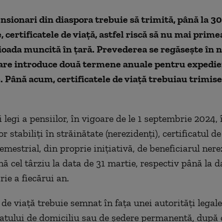
sionari din diaspora trebuie să trimită, până la 30
 certificatele de viaţă, astfel riscă să nu mai prim
oada muncită în ţară. Prevederea se regăseşte în 
 care introduce două termene anuale pentru expedie
Până acum, certificatele de viaţă trebuiau trimise
i legi a pensiilor, în vigoare de le 1 septembrie 2024, 
or stabiliți în străinătate (nerezidenți), certificatul de
mestrial, din proprie inițiativă, de beneficiarul nere
nă cel târziu la data de 31 martie, respectiv până la d
ie a fiecărui an.
 de viață trebuie semnat în fața unei autorități legal
statului de domiciliu sau de ședere permanentă, după 