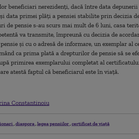
lor beneficiari nerezidenți, dacă între data depunerii 
i data primei plăți a pensiei stabilite prin decizia d
ri de pensie s-au scurs mai mult de 6 luni, casa terit
etentă va transmite, împreună cu decizia de acorda
 pensie și cu o adresă de informare, un exemplar al ce
rmând ca prima plată a drepturilor de pensie să se efe
după primirea exemplarului completat al certificatulu
are atestă faptul că beneficiarul este în viață.
ina Constantinoiu
ionari
diaspora
legea pensiilor
certificat de viață