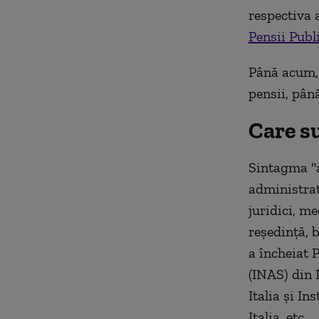
respectiva 
Pensii Publ
Până acum, 
pensii, până
Care su
Sintagma "au
administrati
juridici, me
reședință, 
a încheiat 
(INAS) din 
Italia și In
Italia, etc.