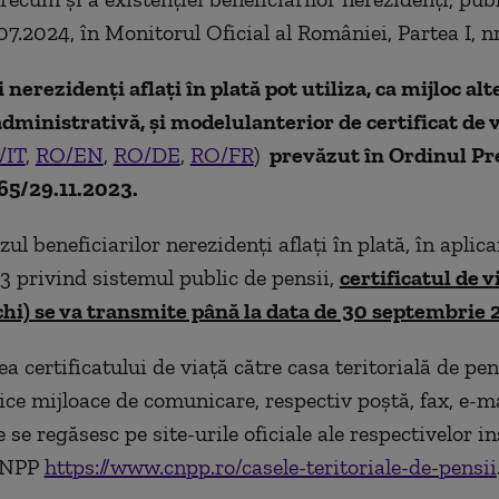
7.2024, în Monitorul Oficial al României, Partea I, nr
 nerezidenți aflați în plată pot utiliza, ca mijloc al
administrativă, și
modelul
anterior
de certificat de 
/IT
,
RO/EN
,
RO/DE
,
RO/FR
)
prevăzut în Ordinul Pr
65/29.11.2023.
azul beneficiarilor nerezidenți aflați în plată, în aplic
3 privind sistemul public de pensii,
certificatul de 
hi) se va transmite până la data de 30 septembrie 
 certificatului de viață către casa teritorială de pen
ice mijloace de comunicare, respectiv poștă, fax, e-ma
 se regăsesc pe site-urile oficiale ale respectivelor in
 CNPP
https://www.cnpp.ro/casele-teritoriale-de-pensii