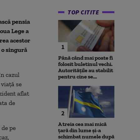
TOP CITITE
ească pensia
noua Lege a
rea acestor
1
 o singură
Până când mai poate fi
folosit buletinul vechi.
Autoritățile au stabilit
în cazul
pentru cine se...
 viață se
zident aflat
ata de
2
A treia cea mai mică
e de pe
țară din lume și-a
schimbat numele după
caz,