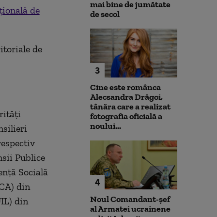
mai bine de jumătate
ională de
de secol
itoriale de
3
Cine este românca
Alecsandra Drăgoi,
tânăra care a realizat
rități
fotografia oficială a
noului...
nsilieri
respectiv
nsii Publice
ență Socială
4
NCA) din
Noul Comandant-șef
UIL) din
al Armatei ucrainene