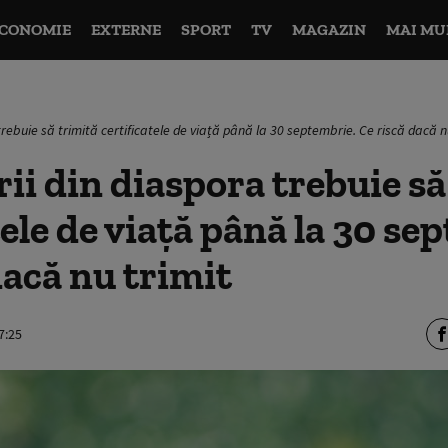
CONOMIE
EXTERNE
SPORT
TV
MAGAZIN
MAI MU
trebuie să trimită certificatele de viață până la 30 septembrie. Ce riscă dacă n
ii din diaspora trebuie să
tele de viață până la 30 se
dacă nu trimit
7:25