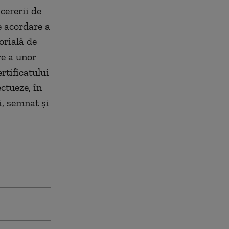
cererii de
e acordare a
orială de
re a unor
rtificatului
ctueze, în
i, semnat și