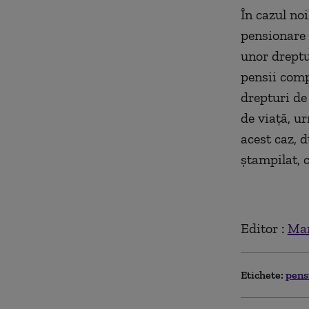
În cazul noi
pensionare ș
unor dreptu
pensii comp
drepturi de
de viață, u
acest caz, 
ștampilat, c
Editor :
Mar
Etichete:
pens