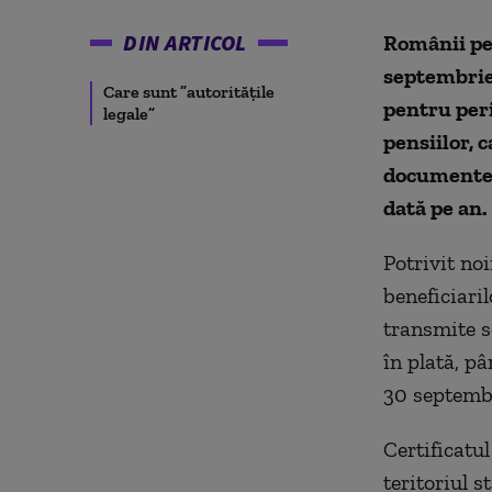
DIN ARTICOL
Românii pen
septembrie,
Care sunt ”autoritățile
pentru peri
legale”
pensiilor,
documente. 
dată pe an.
Potrivit noi
beneficiaril
transmite se
în plată, pâ
30 septembr
Certificatul
teritoriul 