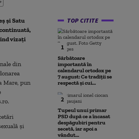
e
TOP CITITE
eş şi Satu
 continuată,
ind vizaţi
1
Sărbătoare
inale din
importantă în
calendarul ortodox pe
rdonarea
7 august: Ce tradiții se
ia Mare, pun
respectă și cui...
e
2
.ro.
Tupeul unui primar
cetări
PSD după ce a încasat
despăgubiri pentru
sexuală şi
secetă, iar apoi a
vândut...