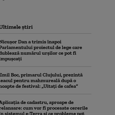
Ultimele știri
Nicușor Dan a trimis înapoi
Parlamentului proiectul de lege care
dublează numărul urșilor ce pot fi
împușcați
Emil Boc, primarul Clujului, prezintă
leacul pentru mahmureală după o
noapte de festival: „Uitați de cafea”
Aplicația de cadastru, aproape de
relansare: cum vor fi procesate cererile
în sistemul e-Terra și ce probleme pot