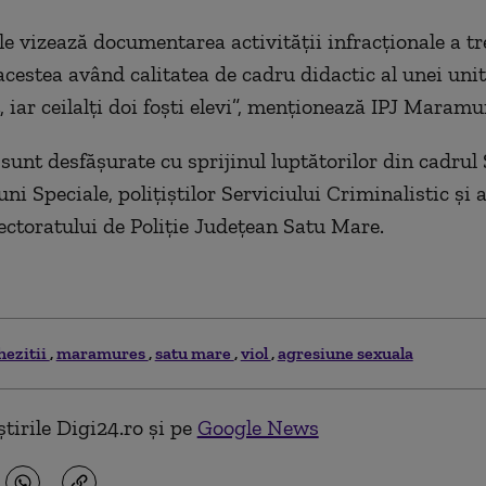
le vizează documentarea activităţii infracţionale a tr
acestea având calitatea de cadru didactic al unei unit
 iar ceilalţi doi foşti elevi”, menţionează IPJ Maramu
 sunt desfăşurate cu sprijinul luptătorilor din cadrul 
ni Speciale, poliţiştilor Serviciului Criminalistic şi a
ectoratului de Poliţie Judeţean Satu Mare.
hezitii
maramures
satu mare
viol
agresiune sexuala
tirile Digi24.ro și pe
Google News