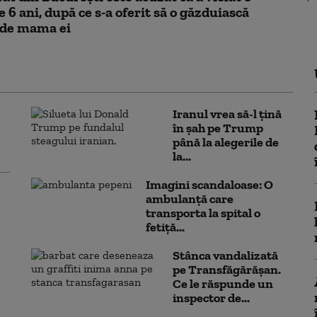
e 6 ani, după ce s-a oferit să o găzduiască
 de mama ei
Iranul vrea să-l țină
în șah pe Trump
până la alegerile de
la...
Imagini scandaloase: O
ambulanță care
transporta la spital o
fetiță...
Stânca vandalizată
pe Transfăgărășan.
Ce le răspunde un
inspector de...