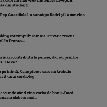
la care nu mai vrea nimeni să înveţe. A
te din studenţi
Pep Guardiola l-a sunat pe Rodri și l-a convins
 plâng tot timpul". Minnie Driver a trecut
l în Franța...
 mari contribuții la pensie, dar au printre
UE. De ce?
 pe inimă. 5 simptome care nu trebuie
ivit unui cardiolog
scunde când vine vorba de bani: „Dacă
cenariu slab nu mai...