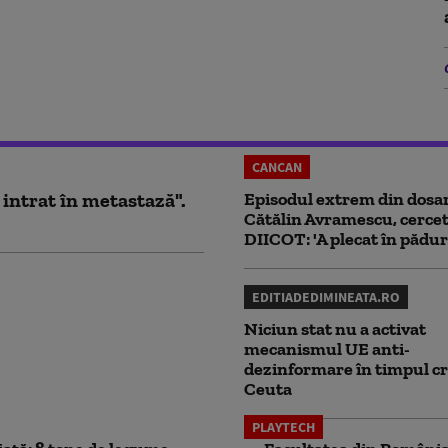
CANCAN
 intrat în metastază".
Episodul extrem din dosar
Cătălin Avramescu, cercet
DIICOT: 'A plecat în pădur
EDITIADEDIMINEATA.RO
Niciun stat nu a activat
mecanismul UE anti-
dezinformare în timpul cr
Ceuta
PLAYTECH