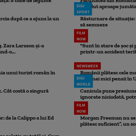
iață: 8 tone de legume
Facultatea din România 
DIGI
pierdut aproape jumăta
SPORT
rcia după ce a ajuns la un
Răsturnare de situație: 
să semneze
FILM
NOW
. Zara Larsson și-a
"Sunt în stare de șoc și
nd-o...
printr-un accident teribi
NEWSWEEK
ia unui turist român în
Românii plătesc cele mai
DIGI
cele mai mici pensii în 
WORLD
. Cât costă o singură
Canicula pune presiune
ignorate niciodată, potr
FILM
NOW
: de la Calippo a lui Ed
Morgan Freeman nu se a
plătesc suficient”, un s