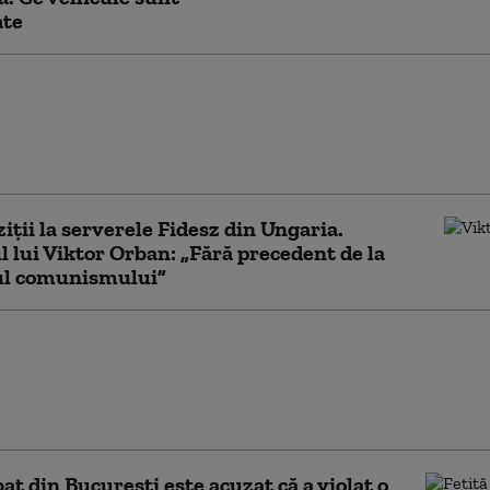
ate
iții în dosarul procurorilor
lentin Ştefan şi Teodor Niţă:
J Constanța, Florin Mitroi,
Reacția Consiliului
iţii la serverele Fidesz din Ungaria.
l lui Viktor Orban: „Fără precedent de la
tul comunismului”
ia ACCEPT acuză că o femeie
in Franța a fost agresată într-o
de poliție din București.
 Poliției Capitalei
at din București este acuzat că a violat o