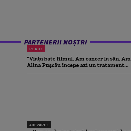
PARTENERII NOȘTRI
PE ROZ
"Viața bate filmul. Am cancer la sân. Am
Alina Pușcău începe azi un tratament...
ADEVĂRUL