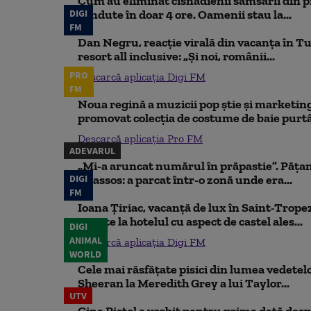
Cum au eliminat cisnădienii samsarii din p
DIGI
vândute în doar 4 ore. Oamenii stau la...
FM
Dan Negru, reacție virală din vacanța în Tu
resort all inclusive: „Și noi, românii...
PRO
Descarcă aplicația Digi FM
FM
Noua regină a muzicii pop știe și marketing
promovat colecția de costume de baie purtâ
Descarcă aplicația Pro FM
ADEVARUL
„Mi-a aruncat numărul în prăpastie”. Pățan
DIGI
Thassos: a parcat într-o zonă unde era...
FM
Ioana Țiriac, vacanță de lux în Saint-Tropez
noapte la hotelul cu aspect de castel ales...
DIGI
ANIMAL
Descarcă aplicația Digi FM
WORLD
Cele mai răsfățate pisici din lumea vedetelor
Sheeran la Meredith Grey a lui Taylor...
UTV