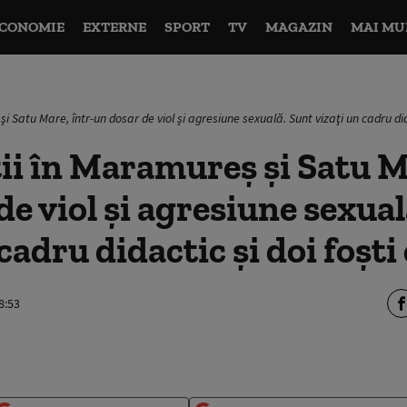
CONOMIE
EXTERNE
SPORT
TV
MAGAZIN
MAI MU
i Satu Mare, într-un dosar de viol și agresiune sexuală. Sunt vizaţi un cadru dida
ii în Maramureş şi Satu M
de viol și agresiune sexual
cadru didactic şi doi foști 
8:53