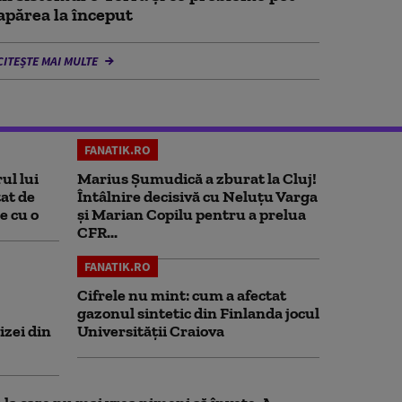
apărea la început
CITEȘTE MAI MULTE
FANATIK.RO
ul lui
Marius Şumudică a zburat la Cluj!
at de
Întâlnire decisivă cu Neluţu Varga
e cu o
şi Marian Copilu pentru a prelua
CFR...
FANATIK.RO
Cifrele nu mint: cum a afectat
gazonul sintetic din Finlanda jocul
izei din
Universității Craiova