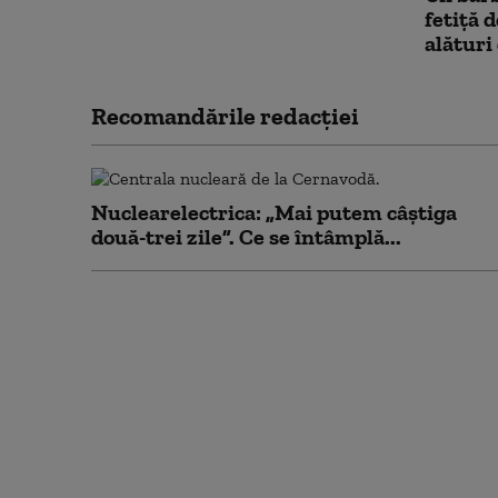
fetiţă d
alături
Recomandările redacţiei
Nuclearelectrica: „Mai putem câștiga
două-trei zile”. Ce se întâmplă...