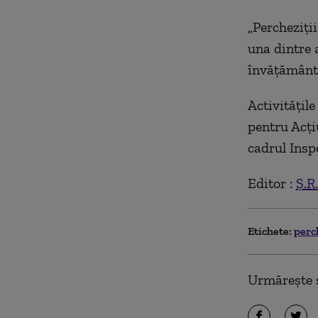
„Percheziţii
una dintre 
învăţământ,
Activităţile
pentru Acţiu
cadrul Insp
Editor :
Ș.R.
Etichete:
perc
Urmărește ș