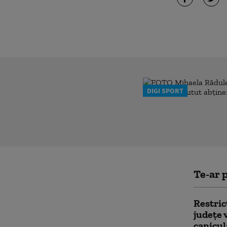
DIGI SPORT
Te-ar p
Restricţ
județe 
canicul