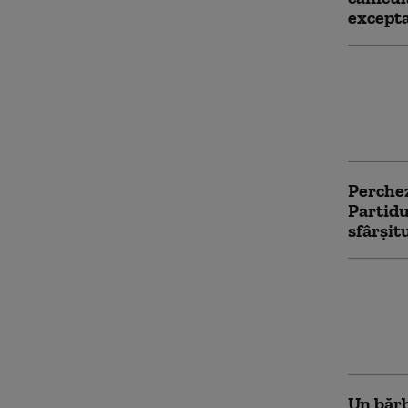
except
Perchez
Gigi Va
șeful C
vizat. 
Perchez
Partidu
sfârşi
Asociaț
trans d
secție 
Reacția
Un bărb