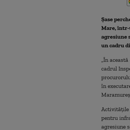
Şase perche
Mare, într-
agresiune s
un cadru did
„În această 
cadrul Insp
procurorulu
în executar
Maramureş ş
Activităţile
pentru infra
agresiune s