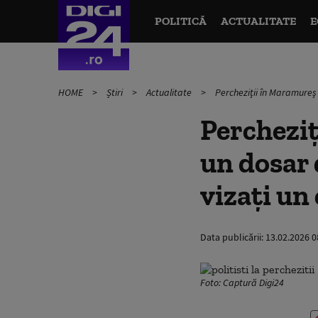
POLITICĂ
ACTUALITATE
E
HOME
Știri
Actualitate
Percheziţii în Maramureş ş
Percheziţ
un dosar 
vizaţi un 
Data publicării:
13.02.2026 0
Foto: Captură Digi24