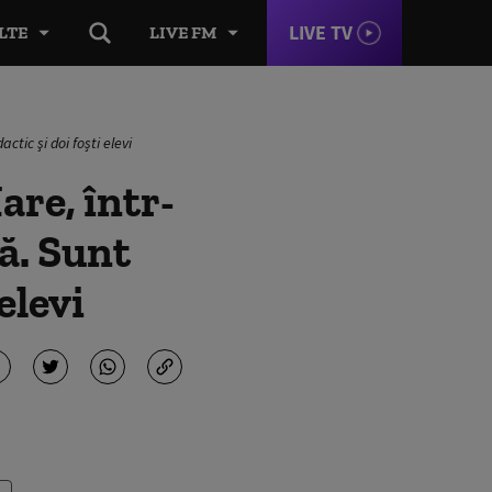
LIVE TV
LTE
LIVE FM
ctic şi doi foști elevi
are, într-
ă. Sunt
elevi