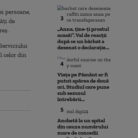
ei persoane,
3
ăţi de
„Anna, ţine-ţi prostul
reş.
acasă!”. Val de reacții
după ce un bărbat a
Serviciului
desenat o declarație...
l celor din
4
Viața pe Pământ ar fi
putut apărea de două
ori. Studiul care pune
sub semnul
întrebării...
5
Anchetă la un spital
din cauza numărului
mare de concedii