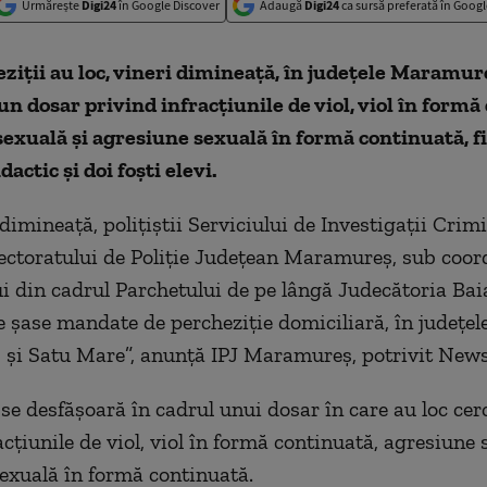
Urmărește
Digi24
în Google Discover
Adaugă
Digi24
ca sursă preferată în Googl
ziţii au loc, vineri dimineaţă, în judeţele Maramur
un dosar privind infracţiunile de viol, viol în formă
exuală şi agresiune sexuală în formă continuată, fi
actic şi doi foşti elevi.
dimineaţă, poliţiştii Serviciului de Investigaţii Crim
ectoratului de Poliţie Judeţean Maramureş, sub coo
i din cadrul Parchetului de pe lângă Judecătoria Ba
e şase mandate de percheziţie domiciliară, în judeţel
i Satu Mare”, anunţă IPJ Maramureş, potrivit News
 se desfăşoară în cadrul unui dosar în care au loc cer
cţiunile de viol, viol în formă continuată, agresiune 
exuală în formă continuată.