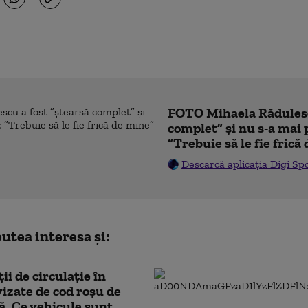
FOTO Mihaela Rădulesc
complet” și nu s-a mai 
”Trebuie să le fie frică
Descarcă aplicația Digi Sp
utea interesa și:
ii de circulaţie în
vizate de cod roşu de
ă. Ce vehicule sunt