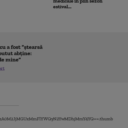
medicale în plin sezon
estival...
u a fost ”ștearsă
putut abține:
 de mine”
ort