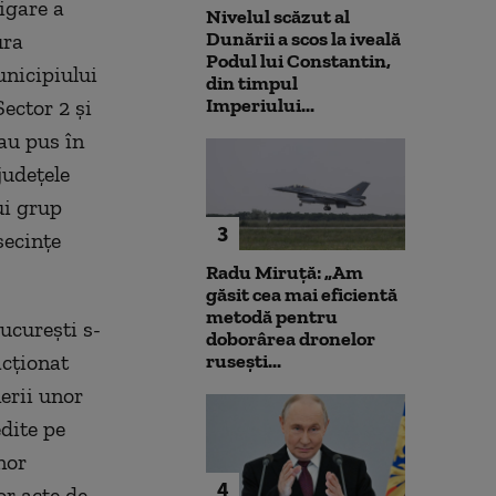
igare a
Nivelul scăzut al
Dunării a scos la iveală
ura
Podul lui Constantin,
unicipiului
din timpul
Imperiului...
ector 2 şi
au pus în
judeţele
ui grup
3
secinţe
Radu Miruță: „Am
găsit cea mai eficientă
metodă pentru
ucureşti s-
doborârea dronelor
acţionat
rusești...
nerii unor
dite pe
nor
4
or acte de