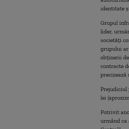
identitate ş
Grupul infr
lider, urmăr
societăţi c
grupului ar 
obţinerii de
contracte d
precizează 
Prejudiciul
lei (aproxim
Potrivit an
urmând ca a