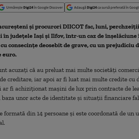
Urmărește
Digi24
în Google Discover
Adaugă
Digi24
ca sursă preferată în Googl
bucureşteni şi procurori DIICOT fac, luni, perchzeiţii
 în judeţele Iaşi şi Ilfov, într-un caz de înşelăciune
cu consecinţe deosebit de grave, cu un prejudiciu d
 euro.
unt acuzaţi că au preluat mai multe societăţi comerci
 de creditare, iar apoi ar fi luat mai multe credite c
şi ar fi achiziţionat maşini de lux prin contracte de le
 baza unor acte de identitate şi situaţii financiare fal
e formată din 14 persoane şi este coordonată de un 
l.