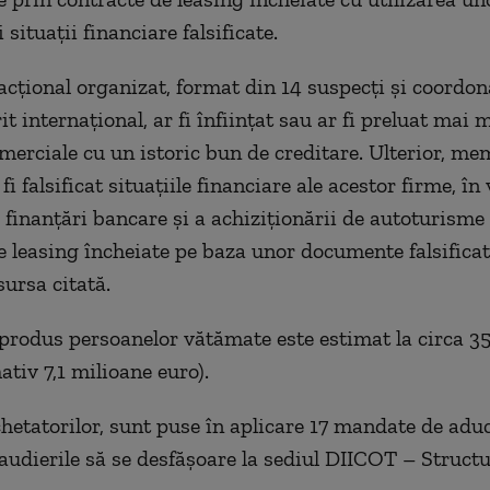
i situaţii financiare falsificate.
acţional organizat, format din 14 suspecţi şi coordon
it internaţional, ar fi înfiinţat sau ar fi preluat mai 
omerciale cu un istoric bun de creditare. Ulterior, me
fi falsificat situaţiile financiare ale acestor firme, în
 finanţări bancare şi a achiziţionării de autoturisme 
e leasing încheiate pe baza unor documente falsificat
sursa citată.
 produs persoanelor vătămate este estimat la circa 
ativ 7,1 milioane euro).
chetatorilor, sunt puse în aplicare 17 mandate de aduc
udierile să se desfăşoare la sediul DIICOT – Struct