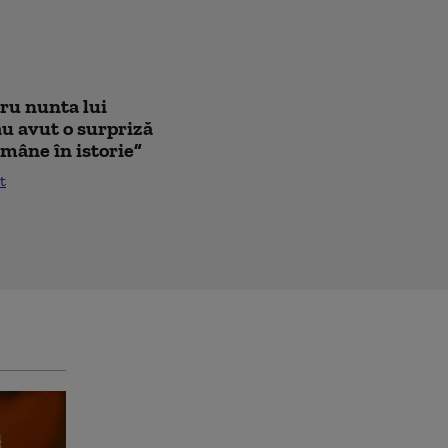
tru nunta lui
au avut o surpriză
mâne în istorie”
t