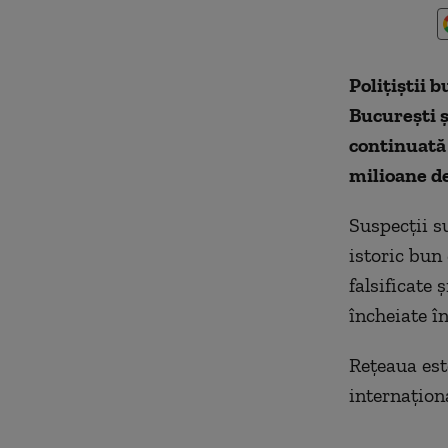
Poliţiştii 
Bucureşti şi
continuată 
milioane de
Suspecţii s
istoric bun
falsificate 
încheiate în
Reţeaua est
internaţiona