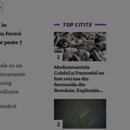
e
TOP CITITE
 în
 în formă
e peste 7
1
ale cu un
Medicamentele
Colebil și Panzcebil au
u documente
fost retrase din
asing
farmaciile din
România. Explicația...
sificate.
urmărit
2