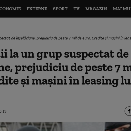
CONOMIE
EXTERNE
SPORT
TV
MAGAZIN
MAI MU
pectat de înşelăciune, prejudiciu de peste 7 mil de euro. Credite și mașini în lea
ii la un grup suspectat de
ne, prejudiciu de peste 7 m
dite și mașini în leasing l
0:19