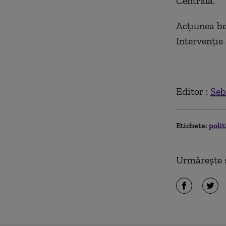
Centrală.
Acţiunea be
Intervenţie
Editor :
Seb
Etichete:
polit
Urmărește ș