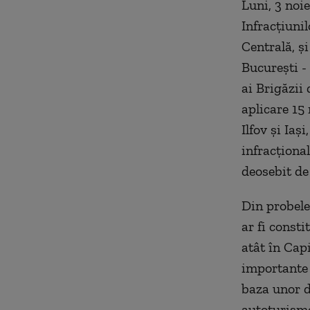
Luni, 3 noi
Infracţiuni
Centrală, şi
Bucureşti -
ai Brigăzii
aplicare 15
Ilfov şi Iaş
infracţiona
deosebit de
Din probele
ar fi consti
atât în Capi
importante 
baza unor d
autoturisme