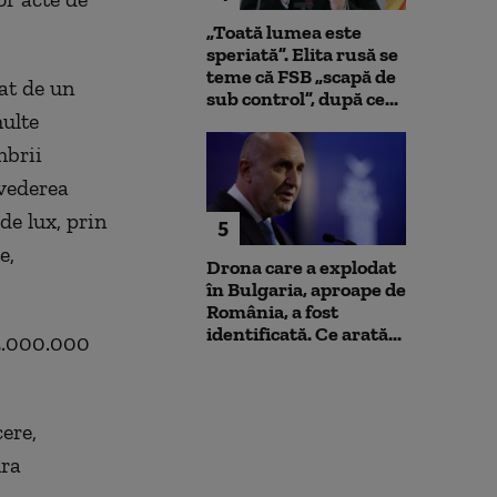
„Toată lumea este
speriată”. Elita rusă se
teme că FSB „scapă de
at de un
sub control”, după ce...
multe
mbrii
 vederea
de lux, prin
5
e,
Drona care a explodat
în Bulgaria, aproape de
România, a fost
identificată. Ce arată...
35.000.000
ere,
ura