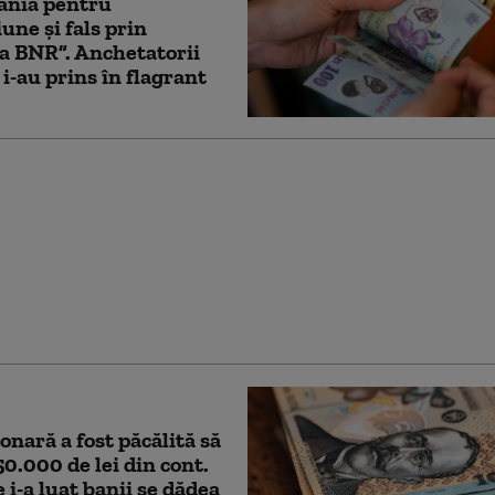
ânia pentru
iune și fals prin
a BNR”. Anchetatorii
i-au prins în flagrant
ă bărbatul care a
zat o stâncă de pe
ăgărășan în semn de
față de „Anna”
onară a fost păcălită să
50.000 de lei din cont.
e i-a luat banii se dădea