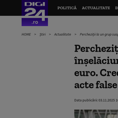
POLITICĂ
ACTUALITATE
E
HOME
Știri
Actualitate
Percheziții la un grup sus
Percheziț
înşelăciu
euro. Cre
acte false
Data publicării:
03.11.2025 1