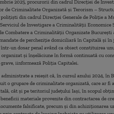
embrie 2025, procurorii din cadrul Direcţiei de Invest
lor de Criminalitate Organizată şi Terorism – Struct
 poliţişti din cadrul Direcţiei Generale de Poliţie a M
 Serviciul de Investigare a Criminalităţii Economice S
 de Combatere a Criminalităţii Organizate Bucureşti 
 mandate de percheziţie domiciliară în Capitală şi în 
i, într-un dosar penal având ca obiect constituirea un
l organizat şi înşelăciune în formă continuată cu con
 grave, iinformează Poliţia Capitalei.
 administrate a reieşit că, în cursul anului 2024, în B
tuit o grupare de criminalitate organizată, care ar fi 
tală, cât şi pe teritoriul judeţului Iaşi, în scopul obţi
beneficii materiale provenite din contractarea de cre
ocumente falsificate, precum şi din achiziţionarea u
 prin contracte de leasing încheiate cu utilizarea un