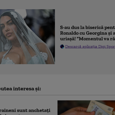
S-au dus la biserică pen
Ronaldo cu Georgina și 
uriașă! ”Momentul va ră
Descarcă aplicația Digi Spor
utea interesa și:
raineni sunt anchetaţi