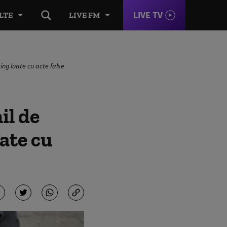
LIVE TV
LTE
LIVE FM
sing luate cu acte false
il de
uate cu