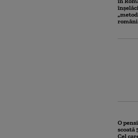
în Rom
înşelăc
„metod
români 
Ce risc
vandali
Transf
iubire 
O pensi
scoată 
Cel car