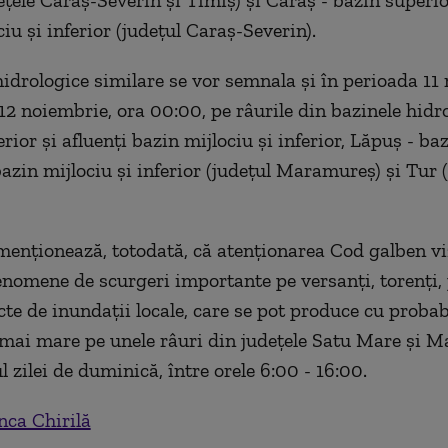
eţele Caraş-Severin şi Timiş) şi Caraş - bazin superior
iu şi inferior (judeţul Caraş-Severin).
drologice similare se vor semnala şi în perioada 11 
12 noiembrie, ora 00:00, pe râurile din bazinele hidro
rior şi afluenţi bazin mijlociu şi inferior, Lăpuş - ba
bazin mijlociu şi inferior (judeţul Maramureş) şi Tur 
menţionează, totodată, că atenţionarea Cod galben vi
fenomene de scurgeri importante pe versanţi, torenţi, 
cte de inundaţii locale, care se pot produce cu probabi
 mai mare pe unele râuri din judeţele Satu Mare şi 
 zilei de duminică, între orele 6:00 - 16:00.
nca Chirilă