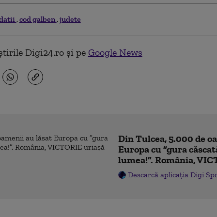
datii
cod galben
judete
tirile Digi24.ro și pe
Google News
Din Tulcea, 5.000 de o
Europa cu ”gura căscat
lumea!”. România, VIC
Descarcă aplicația Digi Sp