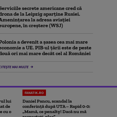
Serviciile secrete americane cred că
drona de la Leipzig aparține Rusiei.
Amenințarea la adresa aviației
europene, în creștere (WSJ)
Polonia a devenit a șasea cea mai mare
economie a UE. PIB-ul țării este de peste
două ori mai mare decât cel al României
CITEȘTE MAI MULTE
FANATIK.RO
ul lui
Daniel Pancu, scandal la
at de
conferință după UTA – Rapid 0-0:
e cu o
„Mamă, ce penalty! Dacă nu mă
respectați, plec”