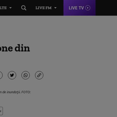
LIVE TV
LTE
LIVE FM
one din
n de inundaţii. FOTO:
e