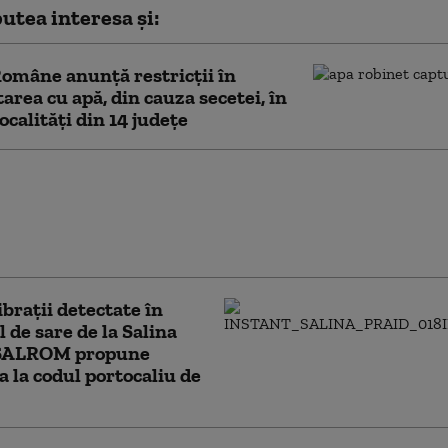
utea interesa și:
omâne anunță restricţii în
area cu apă, din cauza secetei, în
ocalităţi din 14 judeţe
amnă avertizările
ologice emise de ANM.
țele dintre codul
 portocaliu și roșu
brații detectate în
 de sare de la Salina
 SALROM propune
a la codul portocaliu de