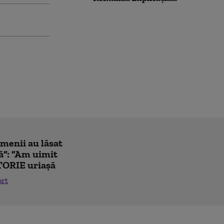
amenii au lăsat
ă”: ”Am uimit
TORIE uriașă
ort