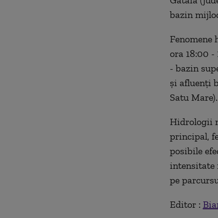
Gătaia (jud
bazin mijloc
Fenomene hi
ora 18:00 - 
- bazin supe
şi afluenţi 
Satu Mare).
Hidrologii 
principal, 
posibile efe
intensitate
pe parcursul
Editor :
Bia