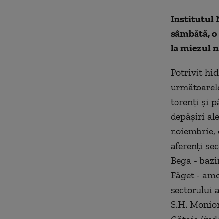
Institutul 
sâmbătă, o 
la miezul no
Potrivit hi
următoarele
torenţi şi p
depăşiri ale
noiembrie, 
aferenţi sec
Bega - bazin
Făget - amo
sectorului 
S.H. Moniom