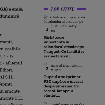
TOP CITITE
HGA) a emis,
ă duminică
1
ru
Sărbătoare
rsanţi,
importantă în
calendarul ortodox pe
 cu posibile
7 august: Ce tradiții se
:00 - 12
respectă și cui...
 - afluenţii
2
Bihor),
al S.H.
Tupeul unui primar
PSD după ce a încasat
ferenţi
despăgubiri pentru
zin amonte
secetă, iar apoi a
vândut...
 amonte S.H.