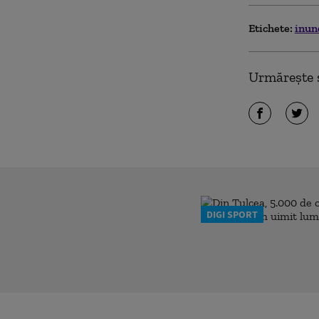
Etichete:
inun
Urmărește ș
DIGI SPORT