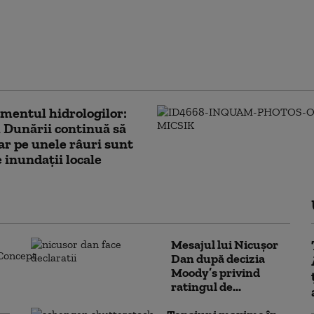
ben de furtuni în
 jumătate din ţară.
nță vijelii, grindină
 torențiale. Vremea la
ști HARTĂ
mentul hidrologilor:
 Dunării continuă să
iar pe unele râuri sunt
e inundații locale
Mesajul lui Nicușor
Dan după decizia
Moody’s privind
ratingul de...