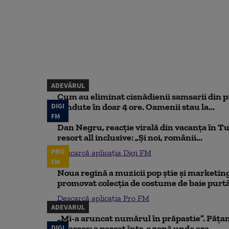
ADEVĂRUL
Cum au eliminat cisnădienii samsarii din p
DIGI
vândute în doar 4 ore. Oamenii stau la...
FM
Dan Negru, reacție virală din vacanța în Tu
resort all inclusive: „Și noi, românii...
PRO
Descarcă aplicația Digi FM
FM
Noua regină a muzicii pop știe și marketing
promovat colecția de costume de baie purtâ
Descarcă aplicația Pro FM
ADEVARUL
„Mi-a aruncat numărul în prăpastie”. Pățan
DIGI
Thassos: a parcat într-o zonă unde era...