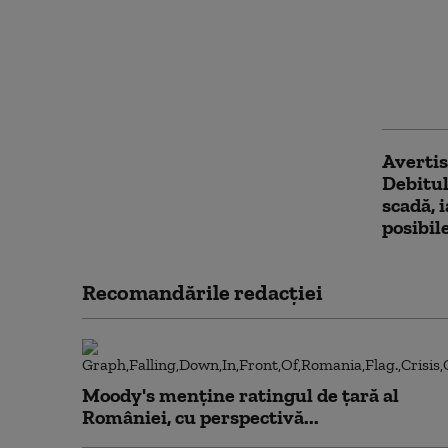
Cod gal
aproape
ANM anu
și ploi
Bucure
Avertis
Debitul
scadă, 
posibil
Recomandările redacţiei
Moody's menține ratingul de țară al
României, cu perspectivă...