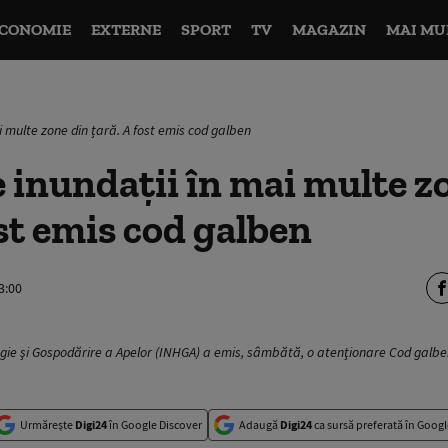
CONOMIE
EXTERNE
SPORT
TV
MAGAZIN
MAI MU
ai multe zone din țară. A fost emis cod galben
e inundații în mai multe z
ost emis cod galben
3:00
logie şi Gospodărire a Apelor (INHGA) a emis, sâmbătă, o atenţionare Cod galbe
Urmărește
Digi24
în Google Discover
Adaugă
Digi24
ca sursă preferată în Googl