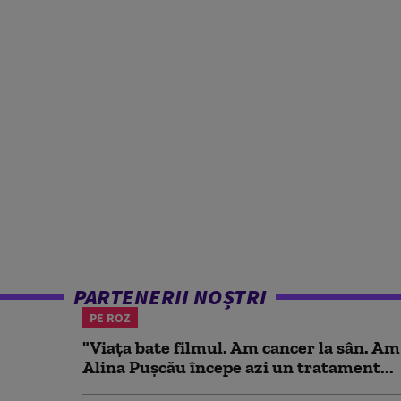
PARTENERII NOȘTRI
PE ROZ
"Viața bate filmul. Am cancer la sân. Am
Alina Pușcău începe azi un tratament...