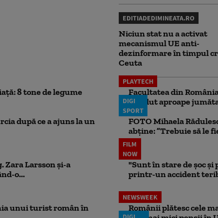
EDITIADEDIMINEATA.RO
Niciun stat nu a activat
mecanismul UE anti-
dezinformare în timpul cr
Ceuta
PLAYTECH
iață: 8 tone de legume
Facultatea din România 
DIGI
pierdut aproape jumăta
SPORT
rcia după ce a ajuns la un
FOTO Mihaela Rădulescu 
abține: ”Trebuie să le fi
FILM
NOW
. Zara Larsson și-a
"Sunt în stare de șoc și
nd-o...
printr-un accident teribi
NEWSWEEK
ia unui turist român în
Românii plătesc cele mai
DIGI
cele mai mici pensii în 