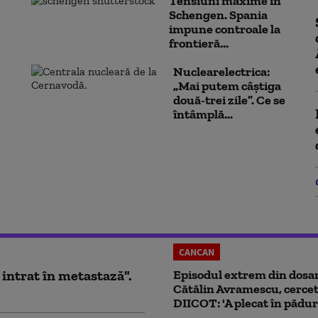
Tensiuni maxime în
Schengen. Spania
impune controale la
frontieră...
Nuclearelectrica:
„Mai putem câștiga
două-trei zile”. Ce se
întâmplă...
CANCAN
 intrat în metastază".
Episodul extrem din dosar
Cătălin Avramescu, cercet
DIICOT: 'A plecat în pădur