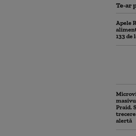
Te-ar p
Apele R
aliment
133 de l
Ce înse
meteor
Diferen
galben,
Microvi
masivul
Praid.
trecere
alertă