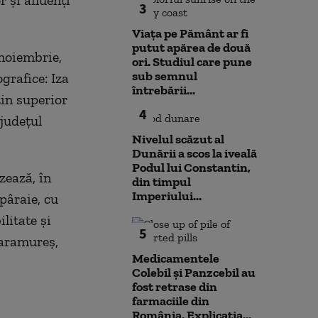
 şi afluenţi
3
Viața pe Pământ ar fi
putut apărea de două
noiembrie,
ori. Studiul care pune
sub semnul
grafice: Iza
întrebării...
zin superior
4
(judeţul
Nivelul scăzut al
Dunării a scos la iveală
Podul lui Constantin,
zează, în
din timpul
Imperiului...
pâraie, cu
litate şi
5
Maramureş,
Medicamentele
Colebil și Panzcebil au
fost retrase din
farmaciile din
România. Explicația...