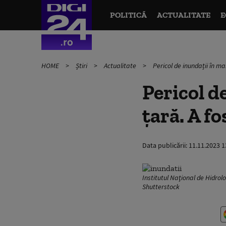
POLITICĂ
ACTUALITATE
E
HOME
Știri
Actualitate
Pericol de inundații în m
Pericol d
țară. A f
Data publicării:
11.11.2023 1
Institutul Naţional de Hidro
Shutterstock