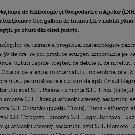
Naţional de Hidrologie şi Gospodărire a Apelor (IN
atenţionare Cod galben de inundaţii, valabilă pân
pţii, pe râuri din cinci judeţe.
drologilor, ca urmare a prognozei meteorologice pent
 36 de ore, se pot produce scurgeri importante pe ve
âraie, viituri rapide, creşteri de debite şi de niveluri,
 Cotelor de atenţie, în intervalul 11 noiembrie, ora 18
ora 9:00, pe următoarele cursuri de apă: Crişul Negru
torului aval S.H. Poiana - amonte S.H. Tinca (judeţul 
 amonte S.H. Făget şi afluenţii aferenţi sectorului av
nte S.H. Chizatău (judeţul Timiş), Timiş - afluenţii a
aval S.H. Teregova - amonte S.H. Lugoj, Bârzava - ba
 şi afluenţii aferenţi sectorului aval S.H. Moniom -