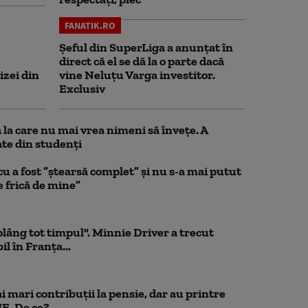
FANATIK.RO
Șeful din SuperLiga a anunțat în
direct că el se dă la o parte dacă
izei din
vine Neluțu Varga investitor.
Exclusiv
la care nu mai vrea nimeni să înveţe. A
te din studenţi
a fost ”ștearsă complet” și nu s-a mai putut
e frică de mine”
 plâng tot timpul". Minnie Driver a trecut
l în Franța...
 mari contribuții la pensie, dar au printre
UE. De ce?