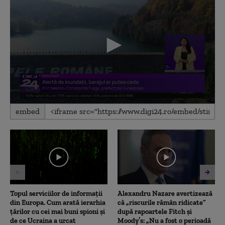
0
embed
seconds
of
6
minutes,
15
seconds
Topul serviciilor de informații
Alexandru Nazare avertizează
din Europa. Cum arată ierarhia
că „riscurile rămân ridicate”
țărilor cu cei mai buni spioni și
după rapoartele Fitch și
de ce Ucraina a urcat
Moody’s: „Nu a fost o perioadă