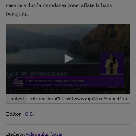
ceea ce a dus la inundarea zonei aflate la baza
barajului.
0
embed
seconds
of
6
Editor :
C.S.
minutes,
15
seconds
Etichete:
valea jiului
baraj