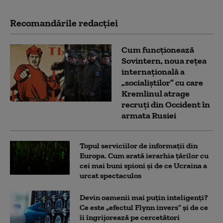
Recomandările redacţiei
Cum funcționează
Sovintern, noua rețea
internațională a
„socialiștilor” cu care
Kremlinul atrage
recruți din Occident în
armata Rusiei
Topul serviciilor de informații din
Europa. Cum arată ierarhia țărilor cu
cei mai buni spioni și de ce Ucraina a
urcat spectaculos
Devin oamenii mai puțin inteligenți?
Ce este „efectul Flynn invers” și de ce
îi îngrijorează pe cercetători