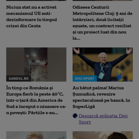
Niciun stat nu a activat
Odiseea Centurii
mecanismul UE anti-
Metropolitane Cluj: 9 ani de
dezinformare în timpul
întârzieri, două licitații
crizei din Ceuta
eșuate, un contract reziliat
și un proiect luat din nou
la...
GANDUL.RO
DIGI SPORT
În timp ce România și
Au bătut palma! Marius
Europa fierb la peste 40°C,
Șumudică, revenire
într-o țară din America de
spectaculoasă pe bancă, în
Sud a început o ninsoare ca-
SuperLigă
n povești: Pârtiile s-au...
Descarcă aplicația Digi
Sport