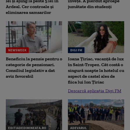
lei și ajung la peste 5 lei în
înveţe. A pierdut aproape
Ardeal. Cer controale și
jumătate din studenţi
eliminarea samsarilor
NEWSWEEK
DIGI FM
Beneficiu la pensie pentru o
Ioana Țiriac, vacanță de lux
categorie de pensionari.
în Saint-Tropez. Cât costă o
Consiliul legislativ a dat
singură noapte la hotelul cu
aviz favorabil
aspect de castel ales de
fiica lui Ion Țiriac
Descarcă aplicația Digi FM
EDITIADEDIMINEATA.RO
ADEVARUL