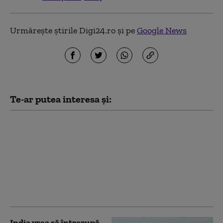
Urmărește știrile Digi24.ro și pe
Google News
Te-ar putea interesa și:
„China crede că poate
îmblânzi natura”. Cel
mai mare baraj din
lume, într-o zonă
seismică. Risc major
pentru sute de
milioane de oameni
India vrea să întrerupă