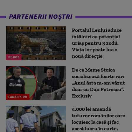
PARTENERII NOȘTRI
Portalul Leului aduce
întâlniri cu potențial
uriaș pentru 3 zodii.
Viața lor poate lua o
nouă direcție
PE ROZ
De ce Meme Stoica
socializează foarte rar:
„Anul ăsta m-am văzut
doar cu Dan Petrescu”.
Exclusiv
FANATIK.RO
4.000 lei amendă
tuturor românilor care
locuiesc la casă și fac
acest lucru în curte,