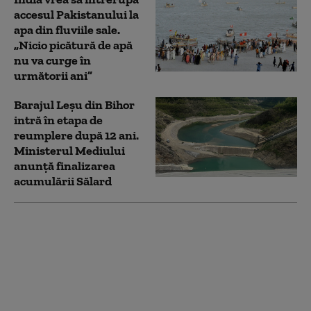
accesul Pakistanului la
apa din fluviile sale.
„Nicio picătură de apă
nu va curge în
următorii ani”
Barajul Leșu din Bihor
intră în etapa de
reumplere după 12 ani.
Ministerul Mediului
anunță finalizarea
acumulării Sălard
Sindicatele cer ca
Guvernul și Ministerul
Energiei să intervină
pentru ca minerii din
Valea Jiului să
primească primele de