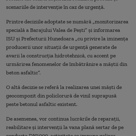
scenariile de intervenție în caz de urgență.
Printre deciziile adoptate se numără „monitorizarea
specială a Barajului Valea de Pești” și informarea
ISU și Prefecturii Hunedoara „cu privire la iminența
producerii unor situații de urgență generate de
avarii la construcția hidrotehnică, cu accent pe
urmărirea fenomenelor de îmbătrânire a măștii din
beton asfaltic”.
O altă decizie se referă la realizarea unei măști de
geocompozit din policlorură de vinil suprapusă
peste betonul asfaltic existent.
De asemenea, vor continua lucrările de reparații,
reabilitare și intervenții la vana plană sertar de pe
conducta DN1000, activitate ce impune golirea