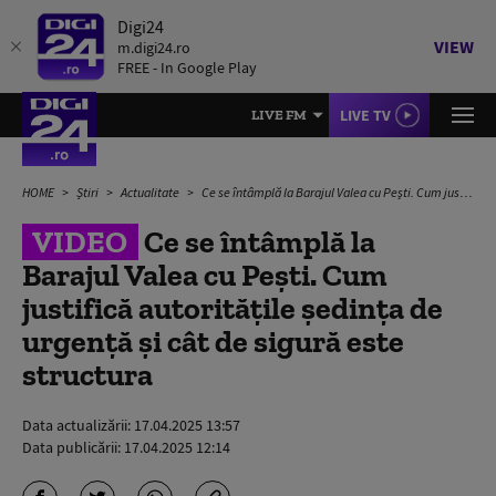
Digi24
VIEW
m.digi24.ro
FREE - In Google Play
LIVE TV
LIVE FM
HOME
Știri
Actualitate
Ce se întâmplă la Barajul Valea cu Pești. Cum justifică autoritățile ședința de urgență și cât de sigură este structura
VIDEO
Ce se întâmplă la
Barajul Valea cu Pești. Cum
justifică autoritățile ședința de
urgență și cât de sigură este
structura
Data actualizării:
17.04.2025 13:57
Data publicării:
17.04.2025 12:14