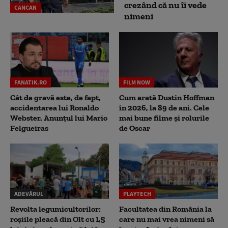
crezând că nu îi vede
CANCAN
nimeni
FANATIK.RO
FILM NOW
Cât de gravă este, de fapt,
Cum arată Dustin Hoffman
accidentarea lui Ronaldo
în 2026, la 89 de ani. Cele
Webster. Anunțul lui Mario
mai bune filme și rolurile
Felgueiras
de Oscar
ADEVĂRUL
PLAYTECH
Revolta legumicultorilor:
Facultatea din România la
roșiile pleacă din Olt cu 1,5
care nu mai vrea nimeni să