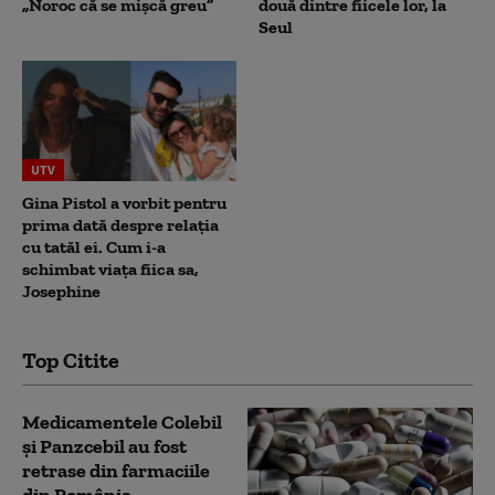
„Noroc că se mișcă greu”
două dintre fiicele lor, la
Seul
UTV
Gina Pistol a vorbit pentru
prima dată despre relația
cu tatăl ei. Cum i-a
schimbat viața fiica sa,
Josephine
Top Citite
Medicamentele Colebil
și Panzcebil au fost
retrase din farmaciile