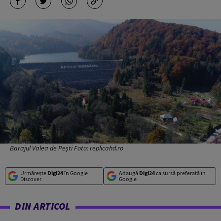
Barajul Valea de Pești Foto: replicahd.ro
Urmărește
Digi24
în Google
Adaugă
Digi24
ca sursă preferată în
Discover
Google
DIN ARTICOL