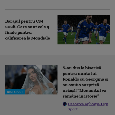
Paște
Barajul pentru CM
2026. Care sunt cele 4
finale pentru
calificarea la Mondiale
S-au dus la biserică
pentru nunta lui
Ronaldo cu Georgina și
au avut o surpriză
uriașă! ”Momentul va
DIGI SPORT
rămâne în istorie”
Descarcă aplicația Digi
Sport