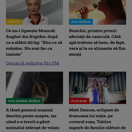
PRO FM
DIGI WORLD
Ce nu-i lipsește Monicăi
Rinichii, printre primii
Anghel din frigider, după
afectați de caniculă. Câtă
ce a slăbit 40 kg: “Știu ce să
apă trebuie să bem, de fapt,
mănânc. Nu mai fac ca
vara și la ce alimente să fim
înainte”
atenți
Descarcă aplicația Pro FM
DIGI ANIMAL WORLD
FILM NOW
A lăsat geamul mașinii
Matt Damon, eclipsat de
deschis peste noapte, iar
frumoasa lui soție, pe
când s-a trezit a găsit
covorul roșu. Tablou
animalul atârnat de volan:
superb de familie alături de