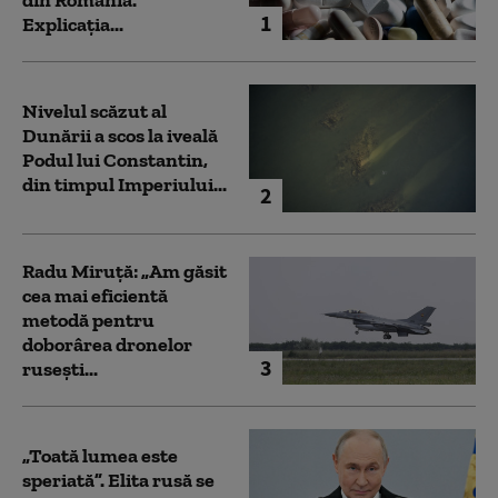
din România.
1
Explicația...
Nivelul scăzut al
Dunării a scos la iveală
Podul lui Constantin,
din timpul Imperiului...
2
Radu Miruță: „Am găsit
cea mai eficientă
metodă pentru
doborârea dronelor
3
rusești...
„Toată lumea este
speriată”. Elita rusă se