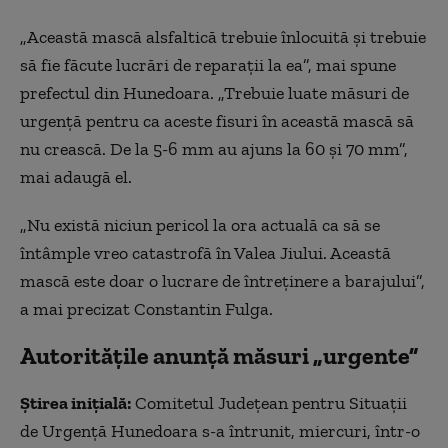
„Această mască alsfaltică trebuie înlocuită și trebuie
să fie făcute lucrări de reparații la ea”, mai spune
prefectul din Hunedoara. „Trebuie luate măsuri de
urgență pentru ca aceste fisuri în această mască să
nu crească. De la 5-6 mm au ajuns la 60 și 70 mm”,
mai adaugă el.
„Nu există niciun pericol la ora actuală ca să se
întâmple vreo catastrofă în Valea Jiului. Această
mască este doar o lucrare de întreținere a barajului”,
a mai precizat Constantin Fulga.
Autoritățile anunță măsuri „urgente”
Știrea inițială:
Comitetul Județean pentru Situații
de Urgență Hunedoara s-a întrunit, miercuri, într-o