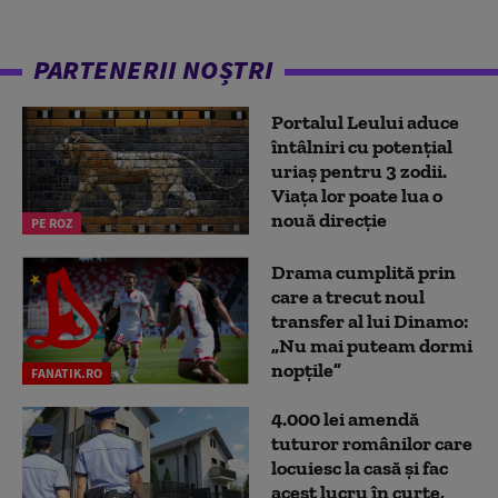
PARTENERII NOȘTRI
Portalul Leului aduce
întâlniri cu potențial
uriaș pentru 3 zodii.
Viața lor poate lua o
nouă direcție
PE ROZ
Drama cumplită prin
care a trecut noul
transfer al lui Dinamo:
„Nu mai puteam dormi
nopțile”
FANATIK.RO
4.000 lei amendă
tuturor românilor care
locuiesc la casă și fac
acest lucru în curte,