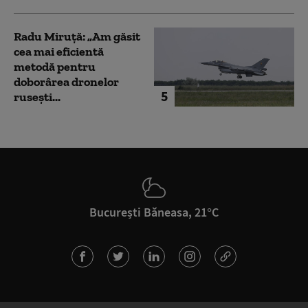
Radu Miruță: „Am găsit
cea mai eficientă
metodă pentru
doborârea dronelor
5
rusești...
București Băneasa, 21°C