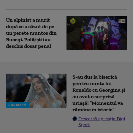
Făgăraş
Un alpinist a murit
după ce a căzut de pe
un perete muntos din
Bucegi. Polițiștii au
deschis dosar penal
S-au dus la biserică
pentru nunta lui
Ronaldo cu Georgina și
au avut o surpriză
uriașă! ”Momentul va
DIGI SPORT
rămâne în istorie”
Descarcă aplicația Digi
Sport