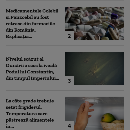
Medicamentele Colebil
și Panzcebil au fost
retrase din farmaciile
din România.
2
Explicația...
Nivelul scăzut al
Dunării a scos la iveală
Podul lui Constantin,
din timpul Imperiului...
3
La câte grade trebuie
setat frigiderul.
Temperatura care
păstrează alimentele
4
în...