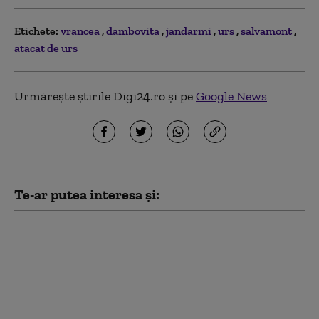
Etichete:
vrancea
dambovita
jandarmi
urs
salvamont
atacat de urs
Urmărește știrile Digi24.ro și pe
Google News
Te-ar putea interesa și:
Șase persoane au ajuns
la spital după ce au
avut nevoie de ajutor
pe munte. 25 de
persoane salvate de
Salvamont în 24 de ore