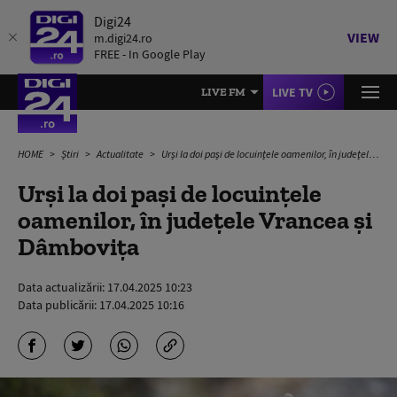
Digi24
VIEW
m.digi24.ro
FREE - In Google Play
LIVE TV
LIVE FM
HOME
Știri
Actualitate
Urși la doi pași de locuințele oamenilor, în județele Vrancea și Dâmbovița
Urși la doi pași de locuințele
oamenilor, în județele Vrancea și
Dâmbovița
Data actualizării:
17.04.2025 10:23
Data publicării:
17.04.2025 10:16