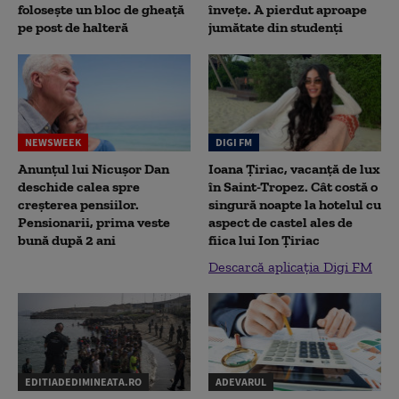
folosește un bloc de gheață
înveţe. A pierdut aproape
pe post de halteră
jumătate din studenţi
NEWSWEEK
DIGI FM
Anunțul lui Nicușor Dan
Ioana Țiriac, vacanță de lux
deschide calea spre
în Saint-Tropez. Cât costă o
creșterea pensiilor.
singură noapte la hotelul cu
Pensionarii, prima veste
aspect de castel ales de
bună după 2 ani
fiica lui Ion Țiriac
Descarcă aplicația Digi FM
EDITIADEDIMINEATA.RO
ADEVARUL