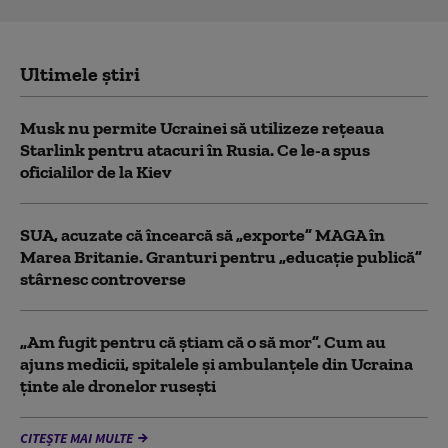
Ultimele știri
Musk nu permite Ucrainei să utilizeze reţeaua
Starlink pentru atacuri în Rusia. Ce le-a spus
oficialilor de la Kiev
SUA, acuzate că încearcă să „exporte” MAGA în
Marea Britanie. Granturi pentru „educație publică”
stârnesc controverse
„Am fugit pentru că știam că o să mor”. Cum au
ajuns medicii, spitalele și ambulanțele din Ucraina
ținte ale dronelor rusești
CITEȘTE MAI MULTE