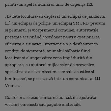
printr-un apel la numărul unic de urgenţă 112.
„
La faţa locului s-au deplasat un echipaj de jandarmi
(...), un echipaj de poliţie, un echipaj SMURD, precum
şi primarul şi viceprimarul comunei, autorităţile
prezente acţionând coordonat pentru gestionarea
eficientă a situaţiei. Intervenţia s-a desfăşurat în
condiţii de siguranţă, animalul sălbatic fiind
localizat şi alungat către zona împădurită din
apropiere, cu ajutorul mijloacelor de prevenire
specializate active, precum semnale acustice şi
luminoase”, se precizează într-un comunicat al IJJ
Vrancea.
Conform aceleiaşi surse, nu au fost înregistrate
victime omeneşti sau pagube materiale.