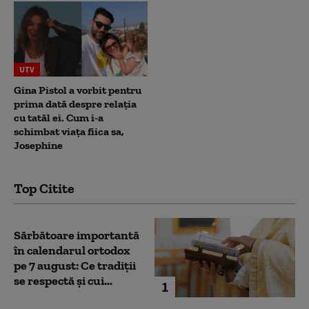
UTV
Gina Pistol a vorbit pentru
prima dată despre relația
cu tatăl ei. Cum i-a
schimbat viața fiica sa,
Josephine
Top Citite
Sărbătoare importantă
în calendarul ortodox
pe 7 august: Ce tradiții
se respectă și cui...
1