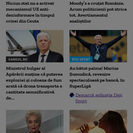
Niciun stat nu a activat
Moody’s a cruțat România.
mecanismul UE anti-
Acum politicienii pot strica
dezinformare în timpul
tot. Avertismentul
crizei din Ceuta
analiștilor
GANDUL.RO
DIGI SPORT
Ministrul bulgar al
Au bătut palma! Marius
Apărării susține că puterea
Șumudică, revenire
exploziei și coloana de fum
spectaculoasă pe bancă, în
arată că drona transporta o
SuperLigă
cantitate semnificativă
Descarcă aplicația Digi
de...
Sport