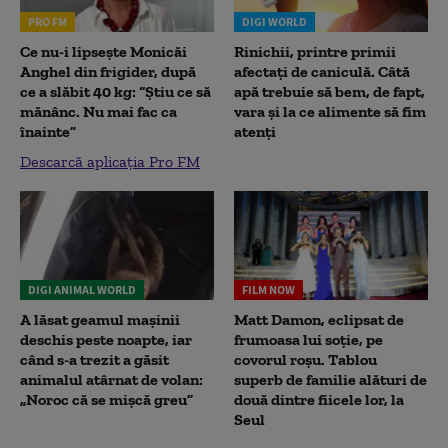
PRO FM
DIGI WORLD
Ce nu-i lipsește Monicăi
Rinichii, printre primii
Anghel din frigider, după
afectați de caniculă. Câtă
ce a slăbit 40 kg: “Știu ce să
apă trebuie să bem, de fapt,
mănânc. Nu mai fac ca
vara și la ce alimente să fim
înainte”
atenți
Descarcă aplicația Pro FM
DIGI ANIMAL WORLD
FILM NOW
A lăsat geamul mașinii
Matt Damon, eclipsat de
deschis peste noapte, iar
frumoasa lui soție, pe
când s-a trezit a găsit
covorul roșu. Tablou
animalul atârnat de volan:
superb de familie alături de
„Noroc că se mișcă greu”
două dintre fiicele lor, la
Seul