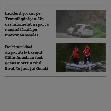
Incident șocant pe
Transfăgărășan. Un
urs înfometat a spart o
mașină lăsată pe
marginea șoselei
Doi tineri dați
dispăruți la barajul
Călimănești au fost
găsiți morți în râul
Siret, în județul Galați
Salvamontiştii din
Sibiu au intervenit
pentru a salva un
parapantist blocat într-
un copac în Munţii