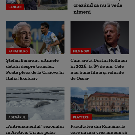
crezând că nu îi vede
CANCAN
nimeni
FANATIK.RO
FILM NOW
Ștefan Baiaram, ultimele
Cum arată Dustin Hoffman
detalii despre transfer.
în 2026, la 89 de ani. Cele
Poate pleca de la Craiova în
mai bune filme și rolurile
Italia! Exclusiv
de Oscar
ADEVĂRUL
PLAYTECH
„Antrenamentul” sezonului
Facultatea din România la
în Arctica: Un urs polar
care nu mai vrea nimeni să