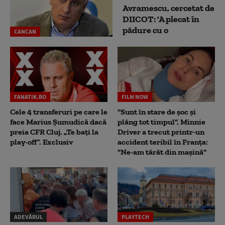
Avramescu, cercetat de
DIICOT: 'A plecat în
pădure cu o
CANCAN
FANATIK.RO
FILM NOW
Cele 4 transferuri pe care le
"Sunt în stare de șoc și
face Marius Șumudică dacă
plâng tot timpul". Minnie
preia CFR Cluj. „Te bați la
Driver a trecut printr-un
play-off”. Exclusiv
accident teribil în Franța:
"Ne-am târât din mașină"
ADEVĂRUL
PLAYTECH