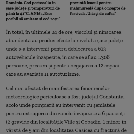
România. Cod portocaliu în
prezintă leacul pentru
șase județe și temperaturi de
mahmureală după o noapte de
până la 41°C. ANM: „Este
festival: „Uitați de cafea”
posibil să emitem și cod roșu”
În total, î
n ultimele 24 de ore, viscolul și ninsoarea
abundentă au produs efecte la nivelul a
șase
județe
unde s-a intervenit pentru deblocarea a 613
autovehicule
înzăpezite, în care se aflau
1.306
persoane, precum și pentru degajarea a 12 copaci
care au avariate 11 autoturisme.
Cel mai afectat de manifestarea fenomenelor
meteorologice periculoase a fost județul Constanța,
acolo unde pompierii au intervenit cu șenilatele
pentru extragerea din zonele înzăpezite a 6 pacienți
(2 gravide din localitățile Viile și Cobadin, 1 minor în
vârstă de 5 ani din localitatea Casicea cu fractură de