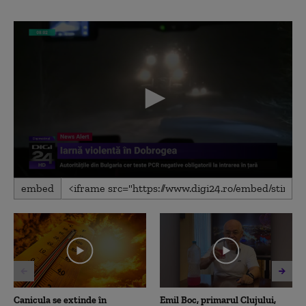
0
embed
seconds
of
8
minutes,
37
seconds
Canicula se extinde în
Emil Boc, primarul Clujului,