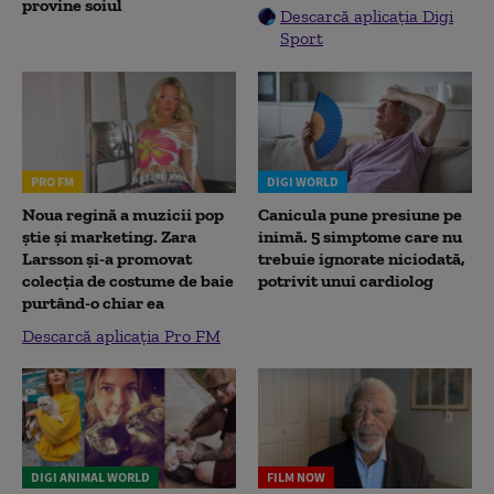
provine soiul
Descarcă aplicația Digi
Sport
PRO FM
DIGI WORLD
Noua regină a muzicii pop
Canicula pune presiune pe
știe și marketing. Zara
inimă. 5 simptome care nu
Larsson și-a promovat
trebuie ignorate niciodată,
colecția de costume de baie
potrivit unui cardiolog
purtând-o chiar ea
Descarcă aplicația Pro FM
DIGI ANIMAL WORLD
FILM NOW