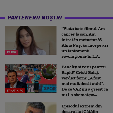
PARTENERII NOȘTRI
"Viața bate filmul. Am
cancer la sân. Am
intrat în metastază".
Alina Pușcău începe azi
un tratament
PE ROZ
revoluționar în L.A.
Penalty și roșu pentru
Rapid? Cristi Balaj,
verdict ferm: „A fost
mai mult decât atât!”.
De ce VAR nu a greșit că
FANATIK.RO
nu l-a chemat pe...
Episodul extrem din
dosarul lui Cătălin