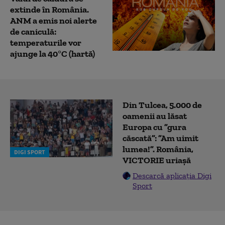
extinde în România.
ANM a emis noi alerte
de caniculă:
temperaturile vor
ajunge la 40°C (hartă)
Din Tulcea, 5.000 de
oamenii au lăsat
Europa cu ”gura
căscată”: ”Am uimit
lumea!”. România,
DIGI SPORT
VICTORIE uriașă
Descarcă aplicația Digi
Sport