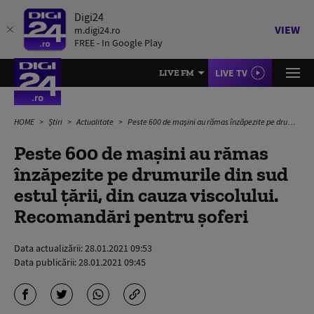
Digi24
VIEW
m.digi24.ro
FREE - In Google Play
LIVE TV
LIVE FM
HOME
Știri
Actualitate
Peste 600 de mașini au rămas înzăpezite pe drumurile din sud estul țării, din cauza viscolului. Recomandări pentru șoferi
Peste 600 de mașini au rămas
înzăpezite pe drumurile din sud
estul țării, din cauza viscolului.
Recomandări pentru șoferi
Data actualizării:
28.01.2021 09:53
Data publicării:
28.01.2021 09:45