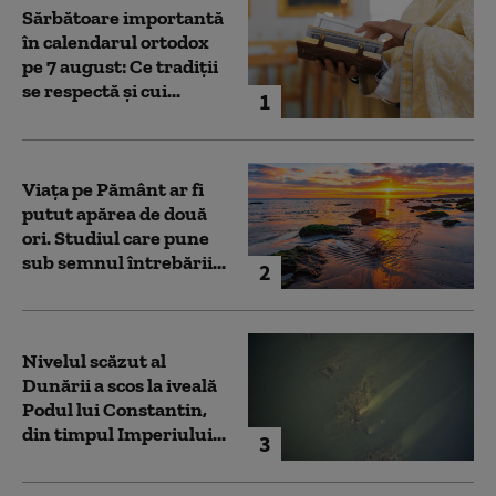
Sărbătoare importantă
în calendarul ortodox
pe 7 august: Ce tradiții
se respectă și cui...
1
Viața pe Pământ ar fi
putut apărea de două
ori. Studiul care pune
sub semnul întrebării...
2
Nivelul scăzut al
Dunării a scos la iveală
Podul lui Constantin,
din timpul Imperiului...
3