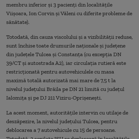
membru inferior și 3 pacienți din localitățile
Viișoara, Ion Corvin și Văleni cu diferite probleme de
sănătate).
Totodată, din cauza viscolului și a vizibilității reduse,
sunt închise toate drumurile naționale și județene
din județele Tulcea și Constanța (cu excepția DN
39/CT și autostrada A2), iar circulația rutieră este
restricționată pentru autovehiculele cu masa
maximă totală autorizată mai mare de 7,5 t la
nivelul județului Brăila pe DN 21 limită cu județul
Ialomița și pe DJ 211 Viziru-Oprișenești.
La acest moment, autoritățile intervin cu utilaje de
deszăpezire, la nivelul județului Tulcea, pentru
deblocarea a 7 autovehicule cu 15 de persoane.
Totodată, 2 șenilate ISU se deplasează în localitățile