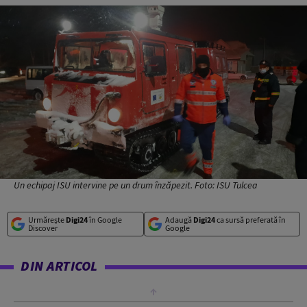
Un echipaj ISU intervine pe un drum înzăpezit. Foto: ISU Tulcea
Urmărește
Digi24
în Google
Adaugă
Digi24
ca sursă preferată în
Discover
Google
DIN ARTICOL