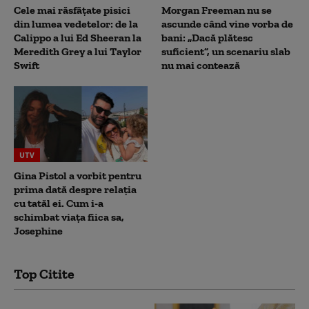
Cele mai răsfățate pisici
Morgan Freeman nu se
din lumea vedetelor: de la
ascunde când vine vorba de
Calippo a lui Ed Sheeran la
bani: „Dacă plătesc
Meredith Grey a lui Taylor
suficient”, un scenariu slab
Swift
nu mai contează
UTV
Gina Pistol a vorbit pentru
prima dată despre relația
cu tatăl ei. Cum i-a
schimbat viața fiica sa,
Josephine
Top Citite