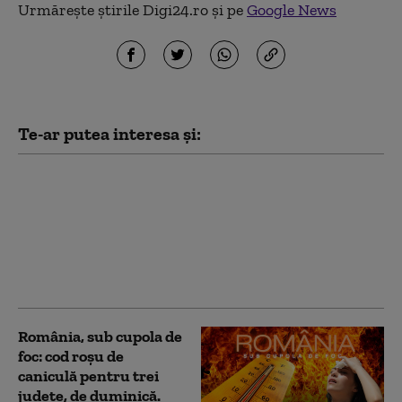
Urmărește știrile Digi24.ro și pe
Google News
Te-ar putea interesa și:
Cod portocaliu de
caniculă în București și
Ilfov, cu temperaturi de
până la 38 de grade.
Recomandările ISU
pentru populație
România, sub cupola de
foc: cod roșu de
caniculă pentru trei
județe, de duminică.