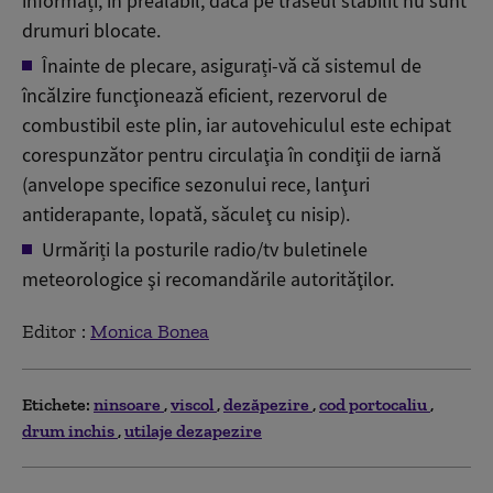
informați, în prealabil, dacă pe traseul stabilit nu sunt
drumuri blocate.
Î
nainte de plecare, asigurați-vă că sistemul de
încălzire funcţionează eficient, rezervorul de
combustibil este plin, iar autovehiculul este echipat
corespunzător pentru circulaţia în condiţii de iarnă
(anvelope specifice sezonului rece, lanţuri
antiderapante, lopată, săculeţ cu nisip).
Urmăriți la posturile radio/tv buletinele
meteorologice şi recomandările autorităţilor.
Editor :
Monica Bonea
Etichete:
ninsoare
viscol
dezăpezire
cod portocaliu
drum inchis
utilaje dezapezire