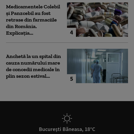
Medicamentele Colebil
și Panzcebil au fost
retrase din farmaciile
din România.
4
Explicația...
Anchetă la un spital din
cauza numărului mare
de concedii medicale în
plin sezon estival...
5
București Băneasa, 18°C