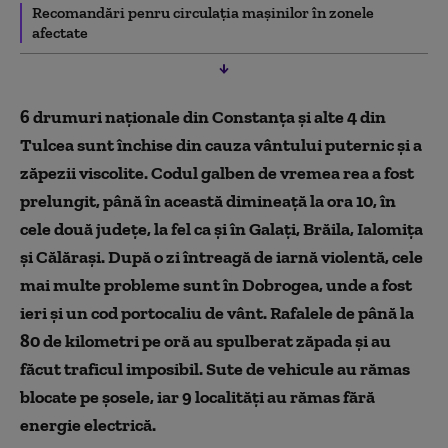
Recomandări penru circulația mașinilor în zonele
afectate
6 drumuri naționale din Constanța și alte 4 din
Tulcea sunt
î
nchise din cauza vântului puternic și a
zăpezii viscolite. Codul galben de vremea rea a fost
prelungit, până în această dimineață la ora 10, în
cele două județe, la fel ca și în Galați, Brăila, Ialomița
și Călărași. După o zi întreagă de iarnă violentă, cele
mai multe probleme sunt în Dobrogea, unde a fost
ieri și un cod portocaliu de vânt. Rafalele de până la
80 de kilometri pe oră au spulberat zăpada și au
făcut traficul imposibil.
Sute
de vehicule au rămas
blocate
pe șosele,
iar 9 localități au rămas fără
energie electrică.