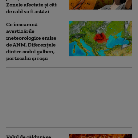
Zonele afectate și cât
de cald va fi astăzi
Ce înseamnă
avertizările
meteorologice emise
de ANM. Diferențele
dintre codul galben,
portocaliu și roșu
Canicula se extinde în
România. Cod
portocaliu în șase
județe și temperaturi
de până la 41°C. ANM:
„Este posibil să emitem
și cod roșu”
Valul de căldură se