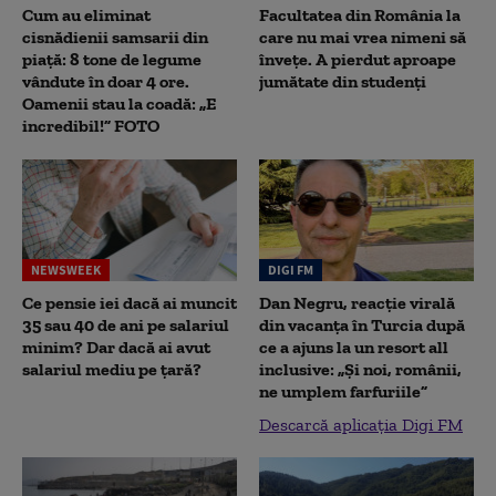
Cum au eliminat
Facultatea din România la
cisnădienii samsarii din
care nu mai vrea nimeni să
piață: 8 tone de legume
înveţe. A pierdut aproape
vândute în doar 4 ore.
jumătate din studenţi
Oamenii stau la coadă: „E
incredibil!” FOTO
NEWSWEEK
DIGI FM
Ce pensie iei dacă ai muncit
Dan Negru, reacție virală
35 sau 40 de ani pe salariul
din vacanța în Turcia după
minim? Dar dacă ai avut
ce a ajuns la un resort all
salariul mediu pe țară?
inclusive: „Și noi, românii,
ne umplem farfuriile”
Descarcă aplicația Digi FM