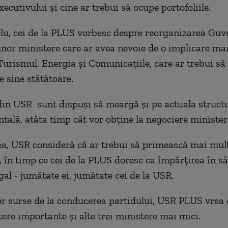
ecutivului și cine ar trebui să ocupe portofoliile.
u, cei de la PLUS vorbesc despre reorganizarea Guv
nor ministere care ar avea nevoie de o implicare ma
Turismul, Energia și Comunicațiile, care ar trebui să 
e sine stătătoare.
 din USR sunt dispuși să meargă și pe actuala struct
ală, atâta timp cât vor obține la negociere ministere
, USR consideră că ar trebui să primească mai mult
 în timp ce cei de la PLUS doresc ca împărțirea în sâ
gal - jumătate ei, jumătate cei de la USR.
or surse de la conducerea partidului, USR PLUS vrea 
ere importante și alte trei ministere mai mici.