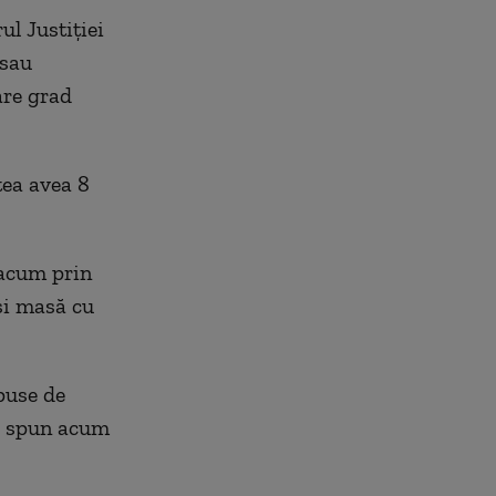
ul Justiției
 sau
are grad
tea avea 8
 acum prin
ași masă cu
puse de
ei spun acum