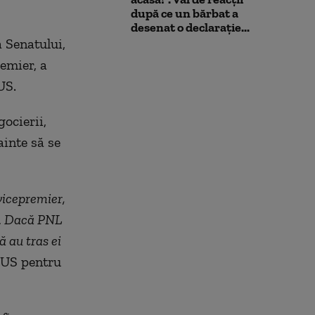
după ce un bărbat a
desenat o declarație...
a Senatului,
remier, a
LUS.
ocierii,
ainte să se
vicepremier,
r. Dacă PNL
ă au tras ei
LUS pentru