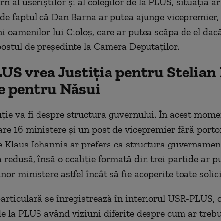
ern al useriștilor și al colegilor de la PLUS, situația ar 
de faptul că Dan Barna ar putea ajunge vicepremier, 
i oamenilor lui Cioloș, care ar putea scăpa de el dacă
postul de președinte la Camera Deputaților.
S vrea Justiția pentru Stelian 
e pentru Năsui
ție va fi despre structura guvernului. În acest mome
are 16 ministere și un post de vicepremier fără portof
e Klaus Iohannis ar prefera ca structura guvernamen
redusă, însă o coaliție formată din trei partide ar p
or ministere astfel încât să fie acoperite toate solici
particulară se înregistrează în interiorul USR-PLUS, c
de la PLUS având viziuni diferite despre cum ar trebu