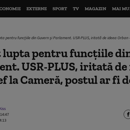
CONOMIE
EXTERNE
SPORT
TV
MAGAZIN
MAI MU
pta pentru funcțiile din Guvern și Parlament. USR-PLUS, iritată de ideea Orban -
 lupta pentru funcțiile d
ent. USR-PLUS, iritată de
f la Cameră, postul ar fi d
Kiss
 14:47
4:13