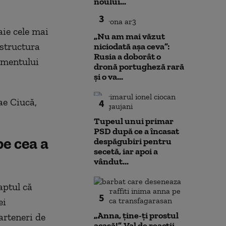
noului...
3
aie cele mai
„Nu am mai văzut
 structura
niciodată așa ceva”:
Rusia a doborât o
amentului
dronă portugheză rară
și o va...
ae Ciucă,
4
Tupeul unui primar
PSD după ce a încasat
e cea a
despăgubiri pentru
secetă, iar apoi a
vândut...
aptul că
5
ei
„Anna, ţine-ţi prostul
arteneri de
acasă!”. Val de reacții