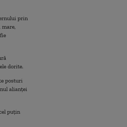
ernului prin
i mare,
fie
ură
le dorite.
e posturi
nul alianței
cel puțin