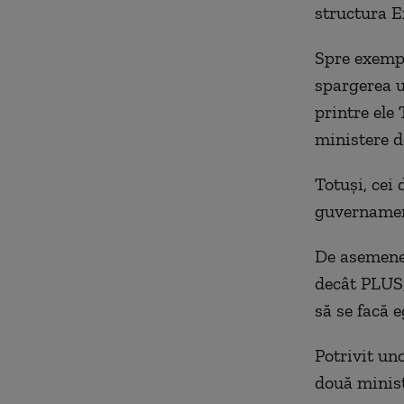
structura Ex
Spre exempl
spargerea u
printre ele 
ministere d
Totuși, cei
guvernament
De asemenea
decât PLUS,
să se facă e
Potrivit un
două minist