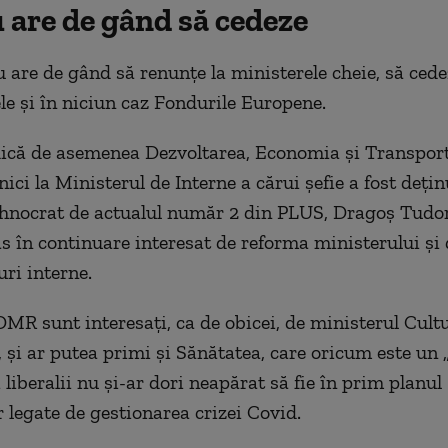
 are de gând să cedeze
 are de gând să renunțe la ministerele cheie, să cede
le și în niciun caz Fondurile Europene.
că de asemenea Dezvoltarea, Economia și Transportu
ici la Ministerul de Interne a cărui șefie a fost dețin
hnocrat de actualul număr 2 din PLUS, Dragoș Tudor
s în continuare interesat de reforma ministerului și 
uri interne.
MR sunt interesați, ca de obicei, de ministerul Cultur
, și ar putea primi și Sănătatea, care oricum este un 
i liberalii nu și-ar dori neapărat să fie în prim planul
r legate de gestionarea crizei Covid.