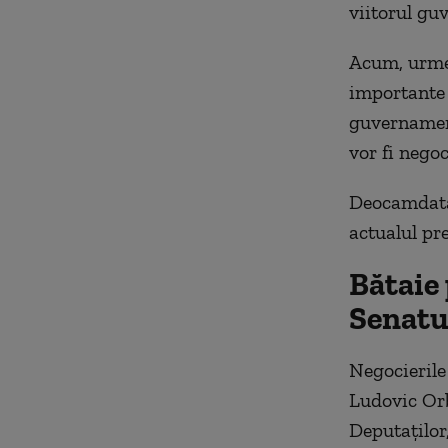
viitorul gu
Acum, urmea
importante 
guvernament
vor fi negoc
Deocamdată,
actualul pr
Bătaie 
Senatu
Negocierile
Ludovic Orb
Deputaților,