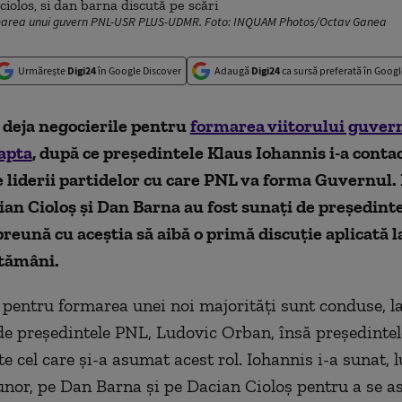
ormarea unui guvern PNL-USR PLUS-UDMR. Foto: INQUAM Photos/Octav Ganea
Urmărește
Digi24
în Google Discover
Adaugă
Digi24
ca sursă preferată în Googl
 deja negocierile pentru
formarea viitorului guver
apta
, după ce președintele Klaus Iohannis i-a conta
e liderii partidelor cu care PNL va forma Guvernul
an Cioloș și Dan Barna au fost sunați de președinte
preună cu aceștia să aibă o primă discuție aplicată l
ptămâni.
 pentru formarea unei noi majorități sunt conduse, la
 de președintele PNL, Ludovic Orban, însă președinte
e cel care și-a asumat acest rol. Iohannis i-a sunat, l
or, pe Dan Barna și pe Dacian Cioloș pentru a se a