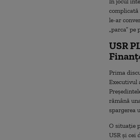
În jocul int
complicată 
le-ar conven
„parca” pe 
USR PLU
Finanț
Prima discu
Executivul 
Președintel
rămână una 
spargerea un
O situație 
USR și cei 