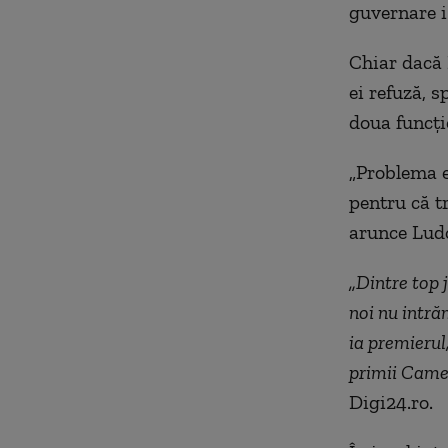
guvernare i-
Chiar dacă K
ei refuză, 
doua funcți
„Problema e
pentru că t
arunce Ludo
„Dintre top 
noi nu intră
ia premierul
primii Camer
Digi24.ro.