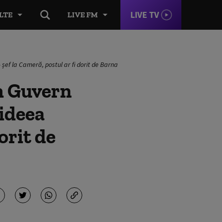
LIVE TV
LTE
LIVE FM
 șef la Cameră, postul ar fi dorit de Barna
in Guvern
 ideea
orit de