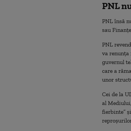
PNL nu
PNL însă nu
sau Finanțe
PNL revendi
va renunța n
guvernul te
care a răma
unor struct
Cei de la UD
al Mediului
fierbinte” ș
reproșurilo