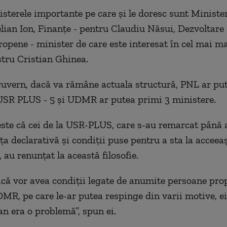
isterele importante pe care și le doresc sunt Minister
elian Ion, Finanțe - pentru Claudiu Năsui, Dezvoltare
opene - minister de care este interesat în cel mai m
stru Cristian Ghinea.
 guvern, dacă va rămâne actuala structură, PNL ar pu
USR PLUS - 5 și UDMR ar putea primi 3 ministere.
este că cei de la USR-PLUS, care s-au remarcat până
ța declarativă și condiții puse pentru a sta la accee
, au renunțat la această filosofie.
acă vor avea condiții legate de anumite persoane pro
R, pe care le-ar putea respinge din varii motive, 
an era o problemă”, spun ei.