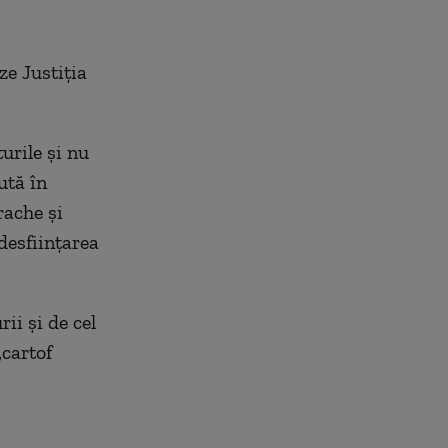
ze Justiția
rile și nu
ută în
ache și
desființarea
ii și de cel
„cartof