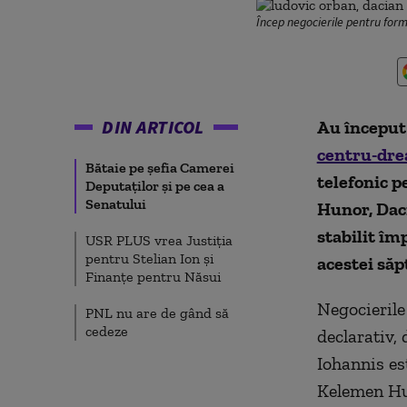
Încep negocierile pentru f
DIN ARTICOL
Au început
centru-dre
Bătaie pe șefia Camerei
telefonic p
Deputaților și pe cea a
Senatului
Hunor, Daci
stabilit îm
USR PLUS vrea Justiția
pentru Stelian Ion și
acestei să
Finanțe pentru Năsui
Negocierile
PNL nu are de gând să
cedeze
declarativ,
Iohannis est
Kelemen Hun