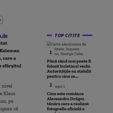
e
TOP CITITE
n de
ctat
. Kelemen
1
, care a
Până când mai poate fi
a sfârșitul
folosit buletinul vechi.
Autoritățile au stabilit
pentru cine se...
2
 nivel
le Klaus
Cine este românca
Alecsandra Drăgoi,
uni, pe
tânăra care a realizat
sigura că
fotografia oficială a