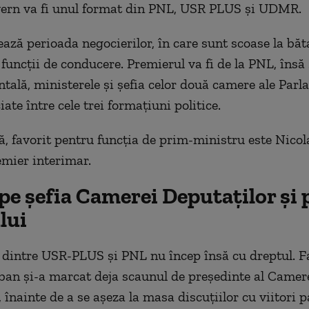
vern va fi unul format din PNL, USR PLUS și UDMR.
ză perioada negocierilor, în care sunt scoase la băt
funcții de conducere. Premierul va fi de la PNL, însă
ală, ministerele și șefia celor două camere ale Parl
iate între cele trei formațiuni politice.
 favorit pentru funcția de prim-ministru este Nicol
emier interimar.
pe șefia Camerei Deputaților și p
lui
 dintre USR-PLUS și PNL nu încep însă cu dreptul. F
an și-a marcat deja scaunul de președinte al Camer
 înainte de a se așeza la masa discuțiilor cu viitori p