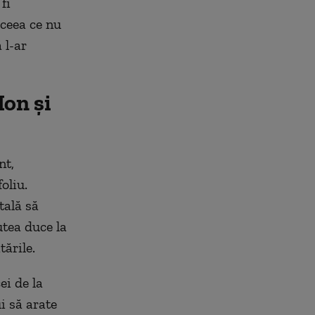
fi
ceea ce nu
 l-ar
Ion și
nt,
oliu.
tală să
utea duce la
tările.
ei de la
i să arate