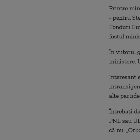
Printre min
- pentru St
Fonduri Eur
fostul mini
În viitorul
ministere, 
Interesant 
intransigen
alte partide
Întrebați d
PNL sau UDM
că nu. „Orb