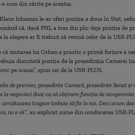
a scos din sărite pe aceștia.
laus Iohannis le-ar oferi poziția a doua în Stat, șefi
spunând că, dacă PNL a tras din plic deja poziția de p
e la alegere ar fi trebuit să revină celor de la USR-P
 că mutarea lui Orban e practic o primă forțare a neg
rebuia discutată poziția de la președinția Camerei în
vic pe scaun”, spun cei de la USR-PLUS.
jobs de premier, președinte Cameră, președinte Senat și 
m la negocieri doar ca să obținem funcția de vicepremie
, următoarea tragere trebuie să fie la noi. Deci acum dac
a, nu e ok”
, au explicat surse din conducerea USR-P