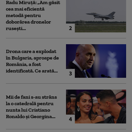
Radu Miruță: „Am găsit
cea mai eficientă
metodă pentru
doborârea dronelor
2
rusești...
Drona care a explodat
în Bulgaria, aproape de
România, a fost
identificată. Ce arată...
3
Mii de fani s-au strâns
la o catedrală pentru
nunta lui Cristiano
Ronaldo şi Georgina...
4