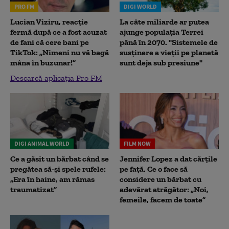
PRO FM
DIGI WORLD
Lucian Viziru, reacție
La câte miliarde ar putea
fermă după ce a fost acuzat
ajunge populația Terrei
de fani că cere bani pe
până în 2070. "Sistemele de
TikTok: „Nimeni nu vă bagă
susținere a vieții pe planetă
mâna în buzunar!”
sunt deja sub presiune"
Descarcă aplicația Pro FM
DIGI ANIMAL WORLD
FILM NOW
Ce a găsit un bărbat când se
Jennifer Lopez a dat cărțile
pregătea să-și spele rufele:
pe față. Ce o face să
„Era în haine, am rămas
considere un bărbat cu
traumatizat”
adevărat atrăgător: „Noi,
femeile, facem de toate”