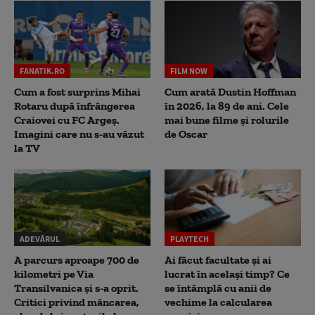
FANATIK.RO
FILM NOW
Cum a fost surprins Mihai
Cum arată Dustin Hoffman
Rotaru după înfrângerea
în 2026, la 89 de ani. Cele
Craiovei cu FC Argeș.
mai bune filme și rolurile
Imagini care nu s-au văzut
de Oscar
la TV
ADEVĂRUL
PLAYTECH
A parcurs aproape 700 de
Ai făcut facultate și ai
kilometri pe Via
lucrat în același timp? Ce
Transilvanica și s-a oprit.
se întâmplă cu anii de
Critici privind mâncarea,
vechime la calcularea