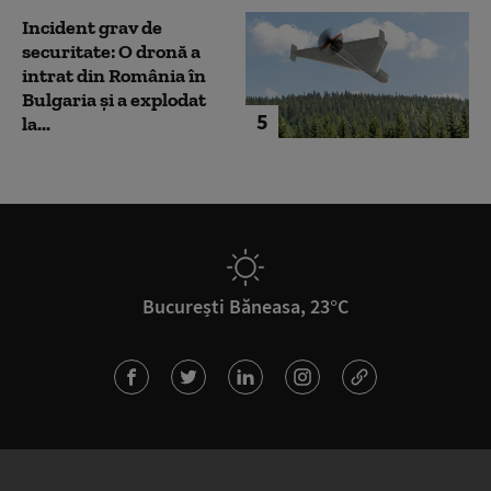
Incident grav de
securitate: O dronă a
intrat din România în
Bulgaria şi a explodat
5
la...
București Băneasa, 23°C