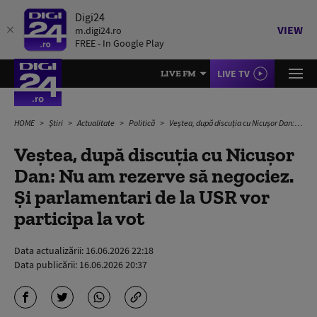
Digi24
VIEW
m.digi24.ro
FREE - In Google Play
LIVE TV
LIVE FM
HOME
Știri
Actualitate
Politică
Veștea, după discuția cu Nicușor Dan: Nu am rezerve să negociez. Și parlamentari de la USR vor participa la vot
Veștea, după discuția cu Nicușor
Dan: Nu am rezerve să negociez.
Și parlamentari de la USR vor
participa la vot
Data actualizării:
16.06.2026 22:18
Data publicării:
16.06.2026 20:37