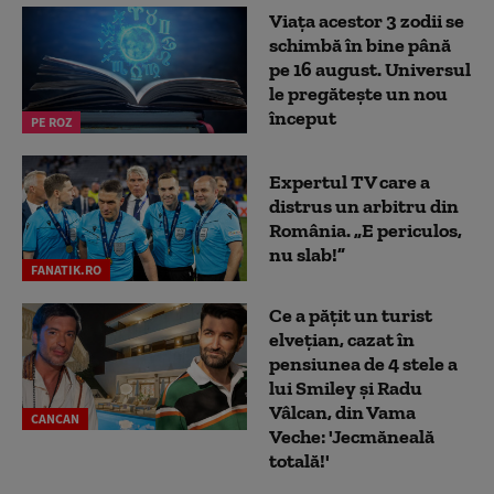
Viața acestor 3 zodii se
schimbă în bine până
pe 16 august. Universul
le pregătește un nou
început
PE ROZ
Expertul TV care a
distrus un arbitru din
România. „E periculos,
nu slab!”
FANATIK.RO
Ce a pățit un turist
elvețian, cazat în
pensiunea de 4 stele a
lui Smiley și Radu
Vâlcan, din Vama
CANCAN
Veche: 'Jecmăneală
totală!'