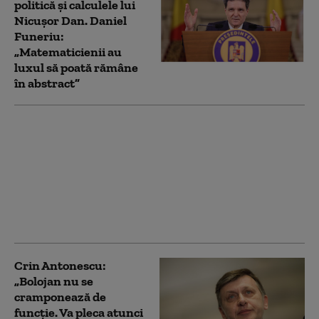
politică și calculele lui
Nicușor Dan. Daniel
Funeriu:
„Matematicienii au
luxul să poată rămâne
în abstract”
Crin Antonescu îi cere
lui Nicușor Dan să
rezolve criza
guvernării: „Un
președinte, ca să
merite să îl am, trebuie
să poată”
Crin Antonescu:
„Bolojan nu se
cramponează de
funcție. Va pleca atunci