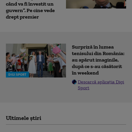
când va fi învestit un
guvern”. Pe cine vede
drept premier
Surpriză în lumea
tenisului din România:
au apărut imaginile,
după ce s-au căsătorit
în weekend
DIGI SPORT
Descarcă aplicația Digi
Sport
Ultimele știri