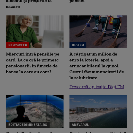
alcoolul și prețurile la
pensiei
cazare
NEWSWEEK
DIGI FM
Miercuri intră pensiile pe
A câștigat un milion de
card. La ce oră le primesc
euro la loterie, apoi a
pensionarii, în funcție de
aruncat biletul la gunoi.
banca la care au cont?
Gestul făcut muncitorii de
la salubritate
Descarcă aplicația Digi FM
EDITIADEDIMINEATA.RO
ADEVARUL