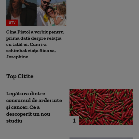
UTV
Gina Pistol a vorbit pentru
prima dată despre relația
cu tatăl ei. Cum i-a
schimbat viața fiica sa,
Josephine
Top Citite
Legătura dintre
consumul de ardei iute
și cancer. Ce a
descoperit un nou
1
studiu