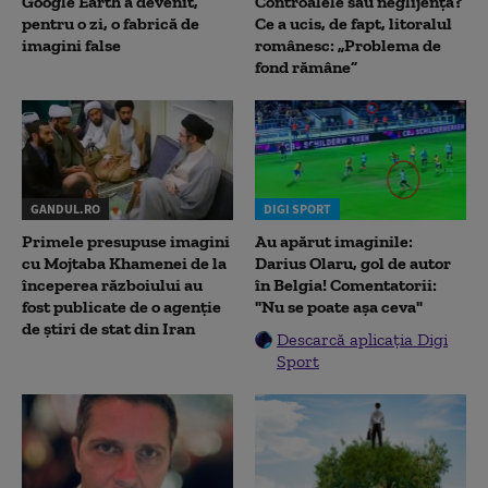
Google Earth a devenit,
Controalele sau neglijența?
pentru o zi, o fabrică de
Ce a ucis, de fapt, litoralul
imagini false
românesc: „Problema de
fond rămâne”
GANDUL.RO
DIGI SPORT
Primele presupuse imagini
Au apărut imaginile:
cu Mojtaba Khamenei de la
Darius Olaru, gol de autor
începerea războiului au
în Belgia! Comentatorii:
fost publicate de o agenție
"Nu se poate așa ceva"
de știri de stat din Iran
Descarcă aplicația Digi
Sport