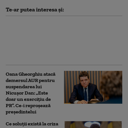
Te-ar putea interesa și:
Gheorghiu, atac dur la
Grindeanu: Nu e
capabil să fie solidar cu
nevoile țării. E nedrept
ca PSD să primească
guvernarea
Oana Gheorghiu atacă
demersul AUR pentru
suspendarea lui
Nicușor Dan: „Este
doar un exercițiu de
PR”. Ce-i reproșează
președintelui
Ce soluții există la criza