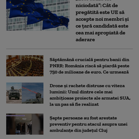
niciodată”: Cât de
pregătită este UE să
accepte noi membri și
ce țară candidată este
cea mai apropiată de
aderare
Săptămână crucială pentru banii din
PNRR: România riscă să piardă peste
750 de milioane de euro. Ce urmează
Drone și rachete distruse cu viteza
luminii: Unul dintre cele mai
ambițioase proiecte ale armatei SUA,
la un pas să fie realizat
Șapte persoane au fost arestate
preventiv pentru atacul asupra unei
ambulanțe din județul Cluj