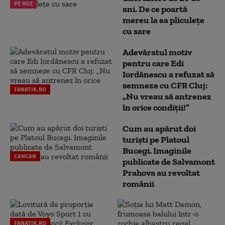
PE ROZ
ani. De ce poartă
mereu la ea pliculețe
cu sare
Adevăratul motiv
pentru care Edi
Iordănescu a refuzat să
semneze cu CFR Cluj:
FANATIK.RO
„Nu vreau să antrenez
în orice condiții!”
Cum au apărut doi
turiști pe Platoul
Bucegi. Imaginile
CANCAN
publicate de Salvamont
Prahova au revoltat
românii
FANATIK.RO