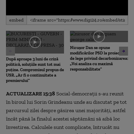
0
embed
seconds
of
0
seconds
Nicușor Dan se opune
modificărilor PSD la proiectul
de lege privind decarbonizarea:
După aproape 3 luni de criză
„Voi analiza cu maximă
politică, soluțiile sunt tot mai
responsabilitate”
puține. Compromisul propus de
USR. „Ar fi o continuitate a
premierului”
ACTUALIZARE 15:38
Social-democrații s-au reunit
în biroul lui Sorin Grindeanu unde au discutat pe tot
parcursul zilei despre găsirea unei majorități, astfel
încât până la finalul acestei săptămâni să aibă loc
învestirea. Calculele sunt complicate, întrucât nu