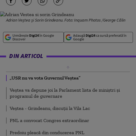
Adrian Veștea și Sorin Grindeanu. Foto: Inquam Photos /George Călin
Urmărește
Digi24
în Google
Adaugă
Digi24
ca sursă preferată în
Discover
Google
DIN ARTICOL
„USR nu va vota Guvernul Veștea”
Veștea va depune joi la Parlament lista de miniștri și
programul de guvernare
Veștea - Grindeanu, discuții la Vila Lac
PNL a convocat Congres extraordinar
Predoiu pleacă din conducerea PNL