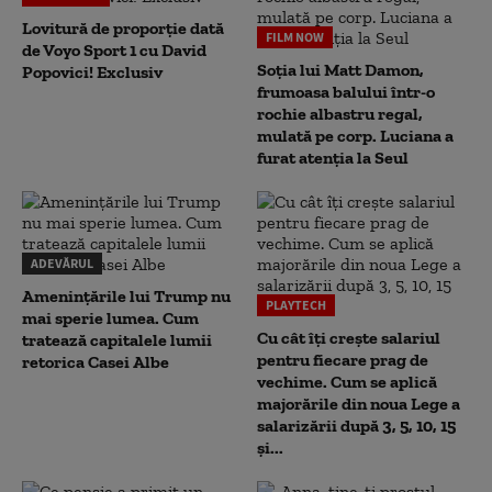
Lovitură de proporție dată
FILM NOW
de Voyo Sport 1 cu David
Soția lui Matt Damon,
Popovici! Exclusiv
frumoasa balului într-o
rochie albastru regal,
mulată pe corp. Luciana a
furat atenția la Seul
ADEVĂRUL
Amenințările lui Trump nu
PLAYTECH
mai sperie lumea. Cum
Cu cât îți crește salariul
tratează capitalele lumii
pentru fiecare prag de
retorica Casei Albe
vechime. Cum se aplică
majorările din noua Lege a
salarizării după 3, 5, 10, 15
și...