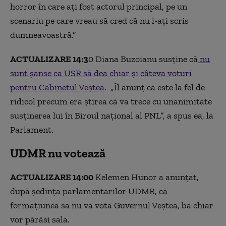
horror în care ați fost actorul principal, pe un
scenariu pe care vreau să cred că nu l-ați scris
dumneavoastră.”
ACTUALIZARE 14:3
0 Diana Buzoianu susține că
nu
sunt șanse ca USR să dea chiar și câteva voturi
pentru Cabinetul Veștea
. „Îl anunţ că este la fel de
ridicol precum era ştirea că va trece cu unanimitate
susţinerea lui în Biroul naţional al PNL”, a spus ea, la
Parlament.
UDMR nu votează
ACTUALIZARE 14:00
Kelemen Hunor a anunțat,
după ședința parlamentarilor UDMR, că
formațiunea sa nu va vota Guvernul Veștea, ba chiar
vor părăsi sala.