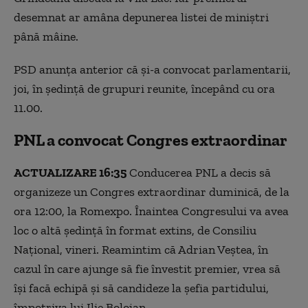
desemnat ar amâna depunerea listei de miniștri
până mâine.
PSD anunța anterior că şi-a convocat parlamentarii,
joi, în şedinţă de grupuri reunite, începând cu ora
11.00.
PNL a convocat Congres extraordinar
ACTUALIZARE 16:35
Conducerea PNL a decis să
organizeze un Congres extraordinar duminică, de la
ora 12:00, la Romexpo. Înaintea Congresului va avea
loc o altă ședință în format extins, de Consiliu
Național, vineri. Reamintim că Adrian Veștea, în
cazul în care ajunge să fie învestit premier, vrea să
își facă echipă și să candideze la șefia partidului,
împotriva lui Ilie Bolojan.