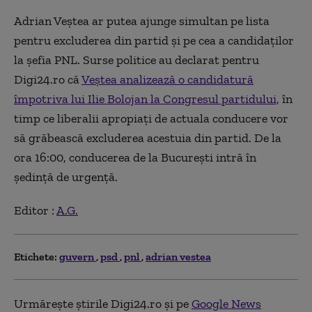
Adrian Veștea ar putea ajunge simultan pe lista
pentru excluderea din partid și pe cea a candidaților
la șefia PNL. Surse politice au declarat pentru
Digi24.ro că
Veștea analizează o candidatură
împotriva lui Ilie Bolojan la Congresul partidului,
în
timp ce liberalii apropiați de actuala conducere vor
să grăbească excluderea acestuia din partid. De la
ora 16:00, conducerea de la București intră în
ședință de urgență.
Editor :
A.G.
Etichete:
guvern
psd
pnl
adrian vestea
Urmărește știrile Digi24.ro și pe
Google News