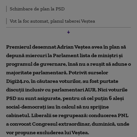
Schimbare de plan la PSD
Vot la foc automat, planul taberei Veștea
Ludovic Orban vorbește despre „un serial horror”
UDMR nu votează
Premierul desemnat Adrian Veștea avea în plan să
depună miercuri la Parlament lista de miniștri și
Cine ar putea face parte din viitorul Guvern
programul de guvernare, însă nu a reușit să adune o
Noul Cabinet - faza pe ministere
majoritate parlamentară.
Potrivit surselor
Digi24.ro, în căutarea voturilor, au fost purtate
Negocieri până târziu în noapte, inclusiv cu AUR
discuții inclusiv cu parlamentari AUR. Nici voturile
Calculele în PNL se complică: Veștea vrea la șefia
PSD nu sunt asigurate, pentru că cel puțin 6 aleși
partidului
social-democrați iau în calcul să nu sprijine
cabinetul.
Liberalii se regrupează: conducerea PNL
a convocat Congresul extraordinar, duminică, unde
vor propune excluderea lui Veștea.