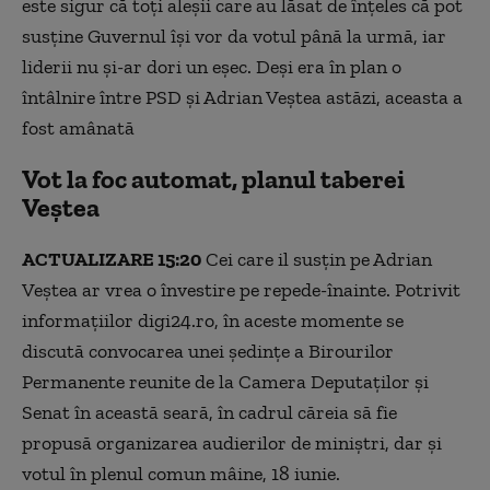
este sigur că toți aleșii care au lăsat de înțeles că pot
susține Guvernul își vor da votul până la urmă, iar
liderii nu și-ar dori un eșec. Deși era în plan o
întâlnire între PSD și Adrian Veștea astăzi, aceasta a
fost amânată
Vot la foc automat, planul taberei
Veștea
ACTUALIZARE 15:20
Cei care il susțin pe Adrian
Veștea ar vrea o învestire pe repede-înainte. Potrivit
informațiilor digi24.ro, în aceste momente se
discută convocarea unei ședințe a Birourilor
Permanente reunite de la Camera Deputaților și
Senat în această seară, în cadrul căreia să fie
propusă organizarea audierilor de miniștri, dar și
votul în plenul comun mâine, 18 iunie.