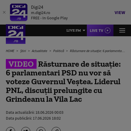
Digi24
VIEW
m.digi24.ro
FREE - In Google Play
LIVE TV
LIVE FM
HOME
Știri
Actualitate
Politică
Răsturnare de situație: 6 parlamentari PSD nu vor să voteze Guvernul Veștea. Liderul PNL, discuții prelungite cu Grindeanu la Vila Lac
VIDEO
Răsturnare de situație:
6 parlamentari PSD nu vor să
voteze Guvernul Veștea. Liderul
PNL, discuții prelungite cu
Grindeanu la Vila Lac
Data actualizării:
18.06.2026 00:03
Data publicării:
17.06.2026 18:02