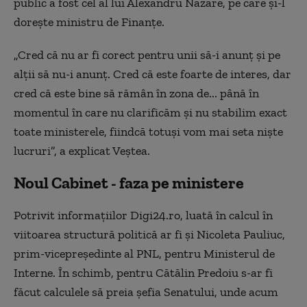
public a fost cel al lui Alexandru Nazare, pe care și-l
dorește ministru de Finanţe.
„Cred că nu ar fi corect pentru unii să-i anunţ şi pe
alţii să nu-i anunţ. Cred că este foarte de interes, dar
cred că este bine să rămân în zona de... până în
momentul în care nu clarificăm şi nu stabilim exact
toate ministerele, fiindcă totuşi vom mai seta nişte
lucruri”, a explicat Veştea.
Noul Cabinet - faza pe ministere
Potrivit informațiilor Digi24.ro, luată în calcul în
viitoarea structură politică ar fi și Nicoleta Pauliuc,
prim-vicepreședinte al PNL, pentru Ministerul de
Interne. În schimb, pentru Cătălin Predoiu s-ar fi
făcut calculele să preia șefia Senatului, unde acum