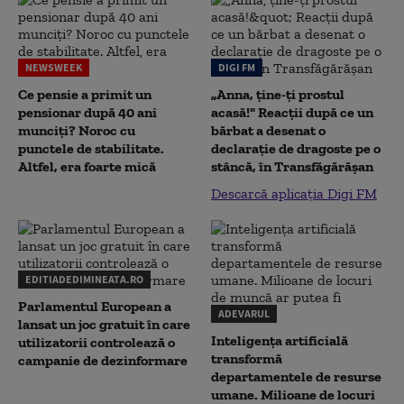
NEWSWEEK
DIGI FM
Ce pensie a primit un
„Anna, ţine-ţi prostul
pensionar după 40 ani
acasă!" Reacţii după ce un
munciți? Noroc cu
bărbat a desenat o
punctele de stabilitate.
declaraţie de dragoste pe o
Altfel, era foarte mică
stâncă, în Transfăgărăşan
Descarcă aplicația Digi FM
EDITIADEDIMINEATA.RO
Parlamentul European a
ADEVARUL
lansat un joc gratuit în care
Inteligența artificială
utilizatorii controlează o
transformă
campanie de dezinformare
departamentele de resurse
umane. Milioane de locuri