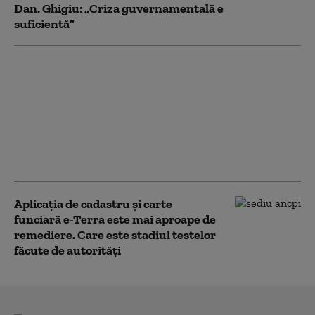
Dan. Ghigiu: „Criza guvernamentală e
suficientă”
Tupeul unui primar
PSD după ce a încasat
despăgubiri pentru
secetă, iar apoi a
vândut recolta: „Dar
am plătit impozit
pentru banii ăia”
Aplicaţia de cadastru şi carte
funciară e-Terra este mai aproape de
remediere. Care este stadiul testelor
făcute de autorități