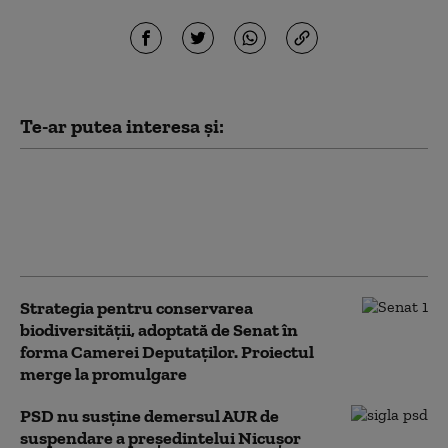
Te-ar putea interesa și:
Grindeanu: Legile votate de
Parlament împiedică pierderea
banilor din PNRR. PSD cere acum
și Legea salarizării
Strategia pentru conservarea
biodiversității, adoptată de Senat în
forma Camerei Deputaților. Proiectul
merge la promulgare
PSD nu susține demersul AUR de
suspendare a președintelui Nicușor