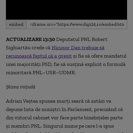
0
embed
seconds
of
0
ACTUALIZARE 13:30
Deputatul PNL Robert
seconds
Sighiartău crede că
Nicușor Dan trebuie să
recunoască faptul că a greşit
şi fie să ofere mandatul
unei majorităţi PSD, fie să susţină explicit o formulă
minoritară PNL–USR–UDMR.
Știrea inițială
Adrian Veștea spunea marți seară că astăzi va
depune lista de miniștri în Parlament, precizând că
din viitorul cabinet vor face parte bineînțeles parte
și membri PNL. Singurul nume pe care l-a spus