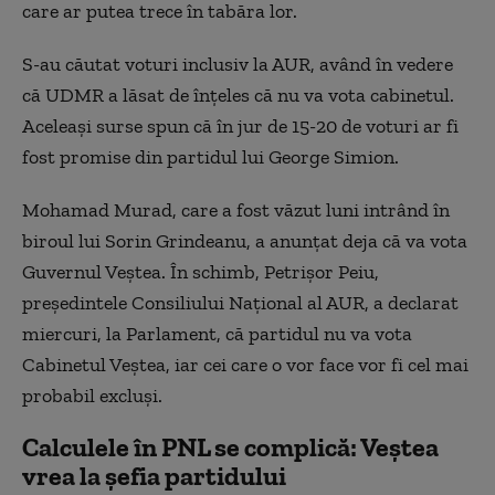
care ar putea trece în tabăra lor.
S-au căutat voturi inclusiv la AUR, având în vedere
că UDMR a lăsat de înțeles că nu va vota cabinetul.
Aceleași surse spun că în jur de 15-20 de voturi ar fi
fost promise din partidul lui George Simion.
Mohamad Murad, care a fost văzut luni intrând în
biroul lui Sorin Grindeanu, a anunțat deja că va vota
Guvernul Veștea. În schimb, Petrișor Peiu,
preşedintele Consiliului Naţional al AUR, a declarat
miercuri, la Parlament, că partidul nu va vota
Cabinetul Veștea, iar cei care o vor face vor fi cel mai
probabil excluși.
Calculele în PNL se complică: Veștea
vrea la șefia partidului