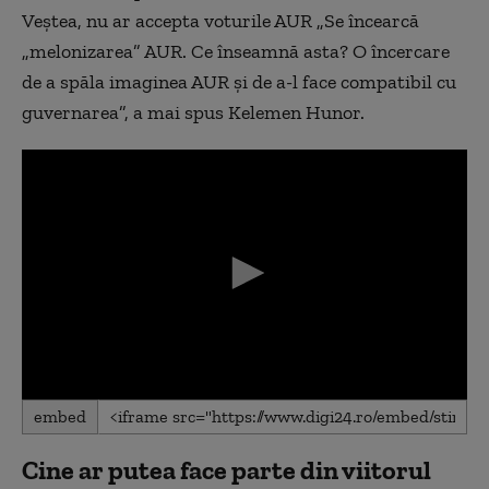
Veștea, nu ar accepta voturile AUR „Se încearcă
„melonizarea” AUR. Ce înseamnă asta? O încercare
de a spăla imaginea AUR și de a-l face compatibil cu
guvernarea”, a mai spus Kelemen Hunor.
0
embed
seconds
of
0
Cine ar putea face parte din viitorul
seconds