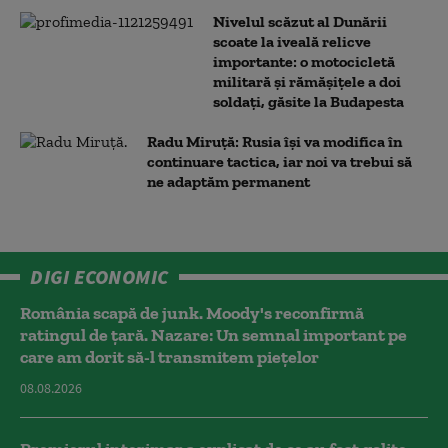
Nivelul scăzut al Dunării
scoate la iveală relicve
importante: o motocicletă
militară și rămășițele a doi
soldați, găsite la Budapesta
Radu Miruță: Rusia își va modifica în
continuare tactica, iar noi va trebui să
ne adaptăm permanent
DIGI ECONOMIC
România scapă de junk. Moody's reconfirmă
ratingul de țară. Nazare: Un semnal important pe
care am dorit să-l transmitem piețelor
08.08.2026