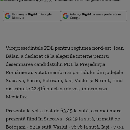
Urmărește
Digi24
în Google
Adaugă
Digi24
ca sursă preferată în
Discover
Google
Vicepreşedintele PDL pentru regiunea nord-est, Ioan
Bălan, a declarat că la alegerile interne pentru
desemnarea candidatului PDL la Preşedinţia
României au votat membri ai partidului din judeţele
Suceava, Bacău, Botoşani, Iaşi, Vaslui şi Neamţ, fiind
distribuite 22.416 buletine de vot, informează
Mediafax.
Prezenţa la vot a fost de 63,45 la sută, cea mai mare
prezenţă fiind în Suceava - 92,19 la sută, urmată de
Botoşani - 82 la sută, Vaslui - 78,76 la sută, Iaşi - 77,51