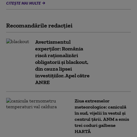
CITEȘTE MAI MULTE
Recomandările redacţiei
Avertismentul
experților: România
riscă raționalizări
obligatorii și blackout,
din cauza lipsei
investițiilor. Apel către
ANRE
Ziua extremelor
meteorologice: caniculă
în sud, vijelii în vestul și
centrul țării. ANM a emis
trei coduri galbene
HARTĂ