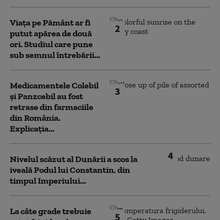
Viața pe Pământ ar fi
2
putut apărea de două
ori. Studiul care pune
sub semnul întrebării...
Medicamentele Colebil
3
și Panzcebil au fost
retrase din farmaciile
din România.
Explicația...
4
Nivelul scăzut al Dunării a scos la
iveală Podul lui Constantin, din
timpul Imperiului...
La câte grade trebuie
5