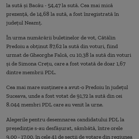
la sută şi Bacău - 54,47 la sută. Cea mai mică
prezenţă, de 14,68 la sută, a fost înregistrată în
judeţul Neamţ.
În urma numărării buletinelor de vot, Cătălin
Predoiu a obţinut 87,62 la sută din voturi, fiind
urmat de Gheorghe Falcă, cu 10,38 la sută din voturi
şi de Simona Crețu, care a fost votată de doar 1,67
dintre membrii PDL.
Cea mai mare susţinere a avut-o Predoiu în judeţul
Suceava, unde a fost votat de 91,72 la sută din cei
8.044 membri PDL care au venit la urne.
Alegerile pentru desemnarea candidatului PDL la
preşedinţie s-au desfăşurat, sâmbătă, între orele
9.00 - 17.00, în cele 41 de secţii de votare din regiunea