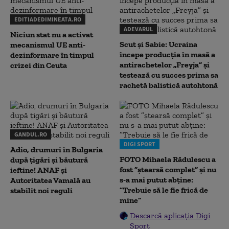
EDITIADEDIMINEATA.RO
ADEVARUL
Niciun stat nu a activat
Scut și Sabie: Ucraina
mecanismul UE anti-
începe producția în masă a
dezinformare în timpul
antirachetelor „Freyja” și
crizei din Ceuta
testează cu succes prima sa
rachetă balistică autohtonă
GANDUL.RO
DIGI SPORT
Adio, drumuri în Bulgaria
FOTO Mihaela Rădulescu a
după țigări și băutură
fost ”ștearsă complet” și nu
ieftine! ANAF și
s-a mai putut abține:
Autoritatea Vamală au
”Trebuie să le fie frică de
stabilit noi reguli
mine”
Descarcă aplicația Digi
Sport