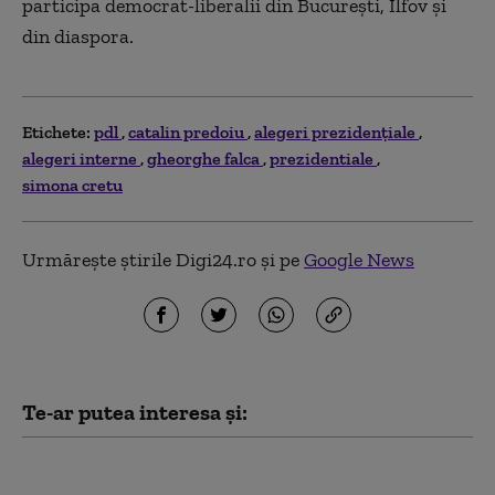
participa democrat-liberalii din Bucureşti, Ilfov şi
din diaspora.
Etichete:
pdl
catalin predoiu
alegeri prezidențiale
alegeri interne
gheorghe falca
prezidentiale
simona cretu
Urmărește știrile Digi24.ro și pe
Google News
Te-ar putea interesa și:
Franţa avertizează că