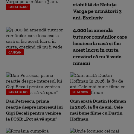
stabilită de Neluțu
FANATIK.RO
Varga pe următorii 3
ani. Exclusiv
4.000 lei amendă
tuturor românilor care
locuiesc la casă și fac
acest lucru în curte,
CANCAN
crezând că nu îi vede
nimeni
FANATIK.RO
FILM NOW
Dan Petrescu, prima
Cum arată Dustin Hoffman
reacție despre interesul lui
în 2026, la 89 de ani. Cele
Gigi Becali pentru venirea
mai bune filme cu Dustin
la FCSB: „Pot să vă spun”
Hoffman