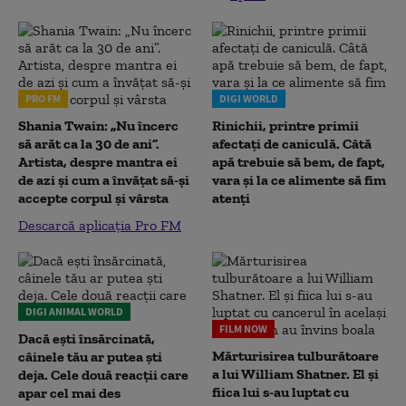
PRO FM
DIGI WORLD
Shania Twain: „Nu încerc
Rinichii, printre primii
să arăt ca la 30 de ani”.
afectați de caniculă. Câtă
Artista, despre mantra ei
apă trebuie să bem, de fapt,
de azi și cum a învățat să-și
vara și la ce alimente să fim
accepte corpul și vârsta
atenți
Descarcă aplicația Pro FM
DIGI ANIMAL WORLD
FILM NOW
Dacă ești însărcinată,
Mărturisirea tulburătoare
câinele tău ar putea ști
a lui William Shatner. El și
deja. Cele două reacții care
fiica lui s-au luptat cu
apar cel mai des