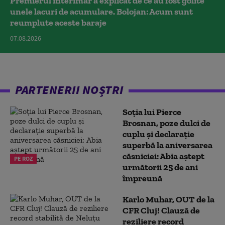
Premierul interimar a explicat de ce au fost golite
unele lacuri de acumulare. Bolojan: Acum sunt
reumplute aceste baraje
07.08.2026
PARTENERII NOȘTRI
Soția lui Pierce
Brosnan, poze dulci de
cuplu și declarație
superbă la aniversarea
căsniciei: Abia aștept
PE ROZ
următorii 25 de ani
împreună
Karlo Muhar, OUT de la
CFR Cluj! Clauză de
reziliere record