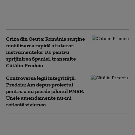
„nu va tolera nicio
tentativă de ingerinţă
străină” în alegerile
prezidenţiale
Criza din Ceuta: România susţine
mobilizarea rapidă a tuturor
instrumentelor UE pentru
sprijinirea Spaniei, transmite
Cătălin Predoiu
Controversa legii integrității.
Predoiu: Am depus proiectul
pentru a nu pierde jalonul PNRR.
Unele amendamente nu-mi
reflectă viziunea
Franța pregătește măsuri
dure împotriva