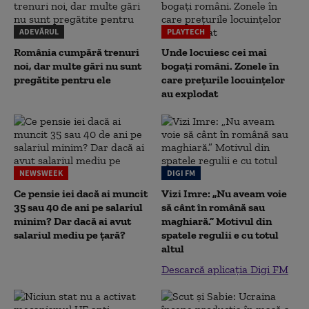
ADEVĂRUL
PLAYTECH
România cumpără trenuri
Unde locuiesc cei mai
noi, dar multe gări nu sunt
bogați români. Zonele în
pregătite pentru ele
care prețurile locuințelor
au explodat
NEWSWEEK
DIGI FM
Ce pensie iei dacă ai muncit
Vizi Imre: „Nu aveam voie
35 sau 40 de ani pe salariul
să cânt în română sau
minim? Dar dacă ai avut
maghiară.” Motivul din
salariul mediu pe țară?
spatele regulii e cu totul
altul
Descarcă aplicația Digi FM