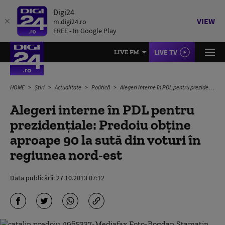
Digi24
VIEW
m.digi24.ro
FREE - In Google Play
LIVE TV
LIVE FM
HOME
Știri
Actualitate
Politică
Alegeri interne în PDL pentru prezidenţiale: Predoiu obţine aproape 90 la sută din voturi în regiunea nord-est
Alegeri interne în PDL pentru
prezidenţiale: Predoiu obţine
aproape 90 la sută din voturi în
regiunea nord-est
Data publicării:
27.10.2013 07:12