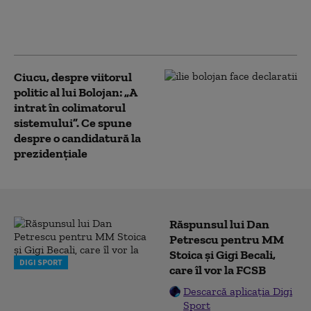
dezinformării înainte de
alegeri. Pedepsele pentru
știrile false vor fi majorate
Ciucu, despre viitorul
politic al lui Bolojan: „A
intrat în colimatorul
sistemului”. Ce spune
despre o candidatură la
prezidențiale
Răspunsul lui Dan
Petrescu pentru MM
Stoica și Gigi Becali,
DIGI SPORT
care îl vor la FCSB
Descarcă aplicația Digi
Sport