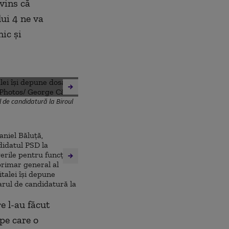
nvins că
lui 4 ne va
mic și
l de candidatură la Biroul
e l-au făcut
pe care o