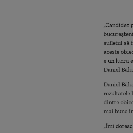
„Candidez pe
bucureștenil
sufletul să
aceste obie
e un lucru 
Daniel Bălu
Daniel Bălu
rezultatele
dintre obiec
mai bune în
„Îmi doresc