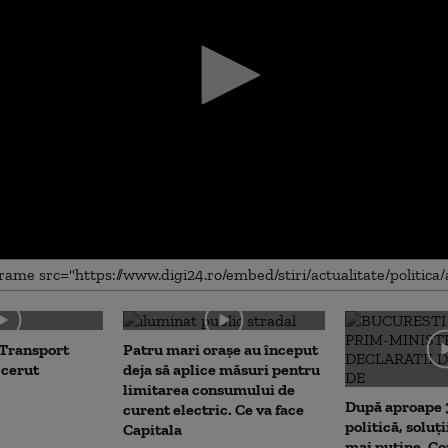
me
 Transport
Patru mari orașe au început
 cerut
deja să aplice măsuri pentru
limitarea consumului de
După aproape 3
curent electric. Ce va face
politică, soluți
Capitala
mai puține. C