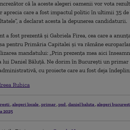
ncrezător că la aceste alegeri oamenii vor vota rezult
 aprecia care a fost impactul politic în ultimii 35 de 
ltatele”, a declarat acesta la depunerea candidaturii.
t a fost prezentă și Gabriela Firea, cea care a anunț
rsa pentru Primăria Capitalei și va rămâne europarl
alizarea mandatului: „Prin prezența mea aici înseamn
 lui Daniel Băluță. Ne dorim în București un primar
dministrativă, cu proiecte care au fost deja îndeplini
reea Rubica
resti
alegeri locale
primar
psd
daniel baluta
alegeri bucures
la 2025