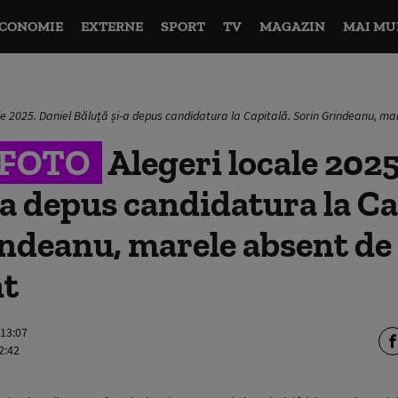
CONOMIE
EXTERNE
SPORT
TV
MAGAZIN
MAI MU
ale 2025. Daniel Băluță și-a depus candidatura la Capitală. Sorin Grindeanu, m
&FOTO
Alegeri locale 2025
-a depus candidatura la Ca
ndeanu, marele absent de 
nt
 13:07
2:42