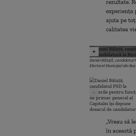
rezultate. R
experiența 
ajuta pe toț
calitatea vi
Daniel Băluță, candidatul P
Electoral Municipal din Bu
„Vreau să le
în această 