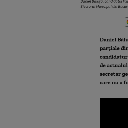
Daniel Băluță, candidatul PSD
Electoral Municipal din Bucu
Daniel Bălu
parțiale di
candidatură
de actualul
secretar ge
care nu a f