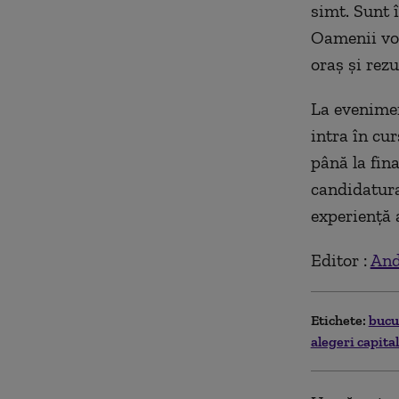
simt. Sunt î
Oamenii vor
oraș și rezu
La evenimen
intra în cu
până la fin
candidatura
experiență a
Editor :
And
Etichete:
bucu
alegeri capita