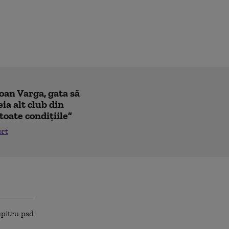
Ioan Varga, gata să
ia alt club din
toate condițiile”
ort