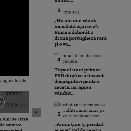
noului...
3
„Nu am mai văzut
niciodată așa ceva”:
Rusia a doborât o
dronă portugheză rară
și o va...
4
Tupeul unui primar
PSD după ce a încasat
despăgubiri pentru
secetă, iar apoi a
vândut...
Surse: Cum înc
Nicușor Dan se opune
strângă voturi
5
modificărilor PSD la
pentru Guvern
 luni de criză
proiectul de lege privind
Cine decide ma
„Anna, ţine-ţi prostul
ile sunt tot
decarbonizarea: „Voi analiza
Parlament
acasă!”. Val de reacții
ompromisul