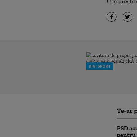
Urmărește ș
DIGI SPORT
Te-ar p
PSD acu
pentru 