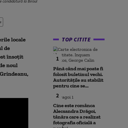
de candidatură la Biroul
e
TOP CITITE
rile locale
l de
st însoțit
1
 de noul
Până când mai poate fi
n Grindeanu,
folosit buletinul vechi.
Autoritățile au stabilit
pentru cine se...
2
Cine este românca
Alecsandra Drăgoi,
tânăra care a realizat
fotografia oficială a