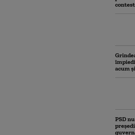
contest
S-a rel
special
manager
Grindea
împiedi
acum și
Strateg
de Sena
merge 
PSD nu
președi
guverna