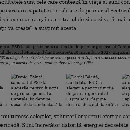
ezultatele sunt cele care contează în viața și sunt co
pe care am căpătat-o în calitate de primar al Sectoru
i să avem un oraș în care traiul de zi cu zi va fi mai 
eții va crește”, a susținut acesta.
DESCHIDE GALERIA FOTO
SD la alegerile pentru funcția de primar general al Capitalei își depune dosaru
curești, 15 noiembrie 2025. Inquam Photos/ George Călin
 mulțumesc colegilor, voluntarilor pentru efort pe car
perioadă. Sunt încrezător datorită energiei deosebite 