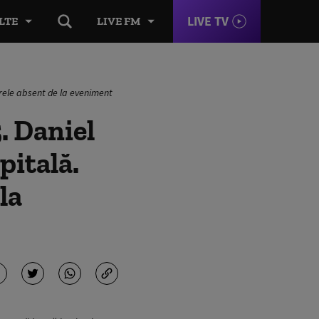
LIVE TV
LTE
LIVE FM
arele absent de la eveniment
. Daniel
pitală.
la