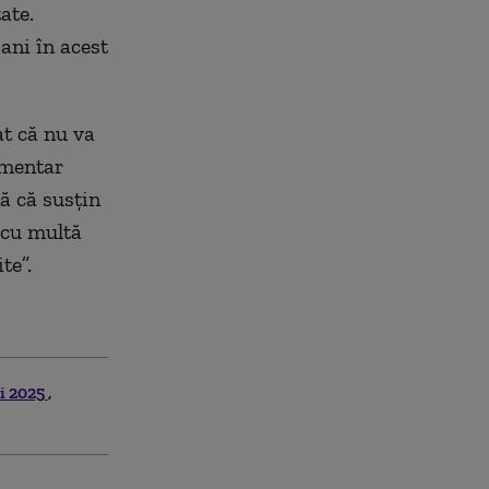
ate.
ani în acest
at că nu va
amentar
ă că susțin
 cu multă
te”.
ti 2025