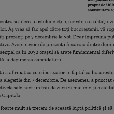
propus de USR.
continuitate a
ntru scăderea costului vieții și creșterea calității vi
or. Aș vrea să fac apel către toți bucureștenii, vă rog
 fiți prezenți pe 7 decembrie la vot. Doar împreuna p
ctive. Avem nevoie de prezența fiecăruia dintre dumn
esențial ca în 2032 orașul să arate fundamental diferit
ță la depunerea candidaturii.
ță a afirmat că este încrezător în faptul că bucurește
 la alegerile din 7 decembrie. De asemenea, a punctat
tivele sale sunt un trai de zi cu zi mai mic și o calitat
 Capitală.
 foarte mult să trecem de această luptă politică și s