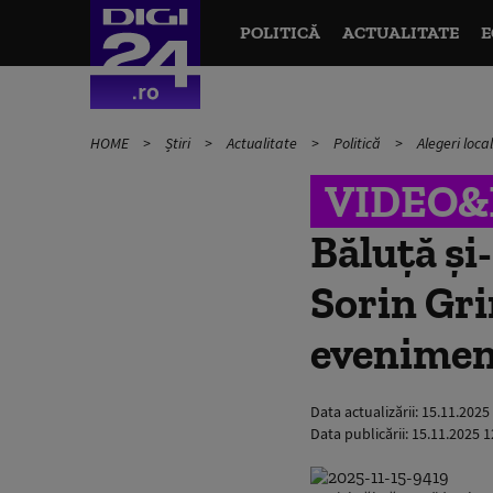
POLITICĂ
ACTUALITATE
E
HOME
Știri
Actualitate
Politică
Alegeri loc
VIDEO
Băluță și
Sorin Gri
evenime
Data actualizării:
15.11.2025
Data publicării:
15.11.2025 1