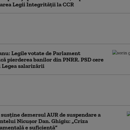
area Legii Integrității la CCR
uat procedura pentru selecţia
iştilor din comisiile de desemnare a
ilor de teatre. Se caută 10 directori
nu: Legile votate de Parlament
că pierderea banilor din PNRR. PSD cere
 Legea salarizării
ia pentru conservarea biodiversității, adoptată
t în forma Camerei Deputaților. Proiectul
la promulgare
 susține demersul AUR de suspendare a
ntelui Nicușor Dan. Ghigiu: „Criza
mentală e suficientă”