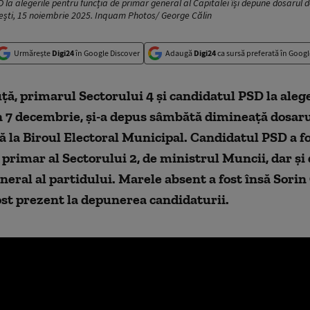
 la alegerile pentru funcția de primar general al Capitalei își depune dosarul 
rești, 15 noiembrie 2025. Inquam Photos/ George Călin
Urmărește
Digi24
în Google Discover
Adaugă
Digi24
ca sursă preferată în Googl
ță, primarul Sectorului 4 și candidatul PSD la alege
n 7 decembrie, și-a depus sâmbătă dimineață dosaru
 la Biroul Electoral Municipal. Candidatul PSD a fo
 primar al Sectorului 2, de ministrul Muncii, dar și
neral al partidului. Marele absent a fost însă Sori
ost prezent la depunerea candidaturii.