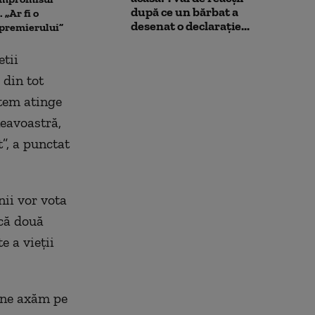
cu maximă responsabilitate”
după ce un bărbat a
 „Ar fi o
desenat o declarație...
 premierului”
etii
 din tot
utem atinge
eavoastră,
”, a punctat
nii vor vota
 că două
e a vieții
ă ne axăm pe