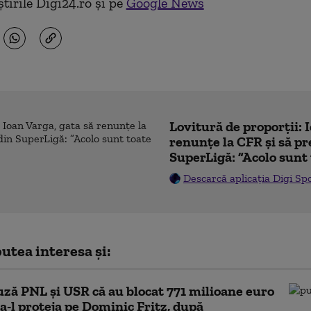
tirile Digi24.ro și pe
Google News
Lovitură de proporții: 
renunțe la CFR și să pre
SuperLigă: ”Acolo sunt 
Descarcă aplicația Digi Sp
utea interesa și:
ză PNL şi USR că au blocat 771 milioane euro
a-l proteja pe Dominic Fritz, după