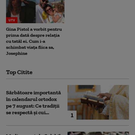
UTV
Gina Pistol a vorbit pentru
prima dată despre relația
cu tatăl ei. Cum i-a
schimbat viața fiica sa,
Josephine
Top Citite
Sărbătoare importantă
în calendarul ortodox
pe 7 august: Ce tradiții
se respectă și cui...
1