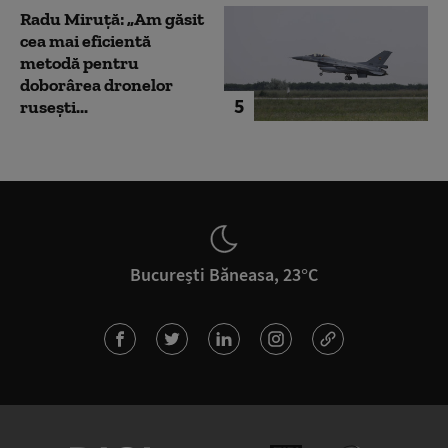
Radu Miruță: „Am găsit
cea mai eficientă
metodă pentru
doborârea dronelor
5
rusești...
București Băneasa, 23°C