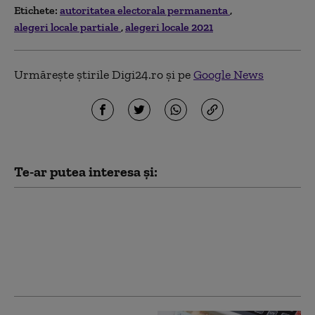
Etichete:
autoritatea electorala permanenta
alegeri locale partiale
alegeri locale 2021
Urmărește știrile Digi24.ro și pe
Google News
Te-ar putea interesa și:
Tudorel Toader: Nimic
nu împiedică Guvernul
să adopte hotărârile
pentru alegeri
anticipate