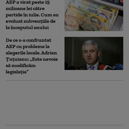
AEP a virat peste 15
milioane lei către
partide în iulie. Cum au
evoluat subvențiile de
la începutul anului
De ce s-a confruntat
AEP cu probleme la
alegerile locale. Adrian
Ţuţuianu: „Este nevoie
să modificăm
legislaţia”
Reduceri suplimentare
la subvențiile pentru
partide. Șeful AEP:
„Deocamdată sunt
declarații de intenție”