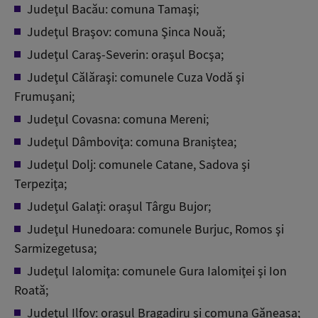
Judeţul Bacău: comuna Tamaşi;
Judeţul Braşov: comuna Şinca Nouă;
Judeţul Caraş-Severin: oraşul Bocşa;
Judeţul Călăraşi: comunele Cuza Vodă şi
Frumuşani;
Judeţul Covasna: comuna Mereni;
Judeţul Dâmboviţa: comuna Braniştea;
Judeţul Dolj: comunele Catane, Sadova şi
Terpeziţa;
Judeţul Galaţi: oraşul Târgu Bujor;
Judeţul Hunedoara: comunele Burjuc, Romos şi
Sarmizegetusa;
Judeţul Ialomiţa: comunele Gura Ialomiţei şi Ion
Roată;
Judeţul Ilfov: oraşul Bragadiru şi comuna Găneasa;