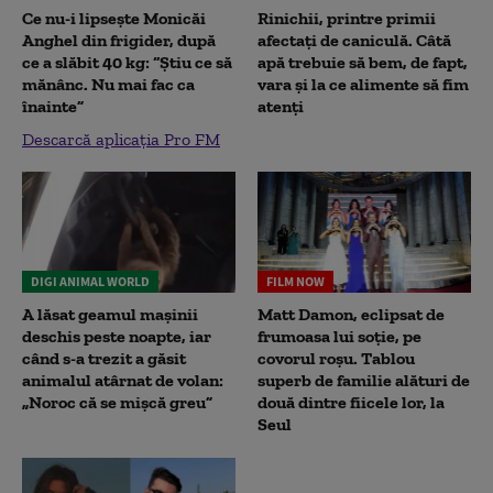
Ce nu-i lipsește Monicăi
Rinichii, printre primii
Anghel din frigider, după
afectați de caniculă. Câtă
ce a slăbit 40 kg: “Știu ce să
apă trebuie să bem, de fapt,
mănânc. Nu mai fac ca
vara și la ce alimente să fim
înainte”
atenți
Descarcă aplicația Pro FM
DIGI ANIMAL WORLD
FILM NOW
A lăsat geamul mașinii
Matt Damon, eclipsat de
deschis peste noapte, iar
frumoasa lui soție, pe
când s-a trezit a găsit
covorul roșu. Tablou
animalul atârnat de volan:
superb de familie alături de
„Noroc că se mișcă greu”
două dintre fiicele lor, la
Seul