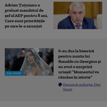
Adrian Ţuţuianu a
preluat mandatul de
şef al AEP pentru 8 ani.
Care sunt prioritățile
pe care le-a anunțat
S-au dus la biserică
pentru nunta lui
Ronaldo cu Georgina și
au avut o surpriză
uriașă! ”Momentul va
DIGI SPORT
rămâne în istorie”
Descarcă aplicația Digi
Sport