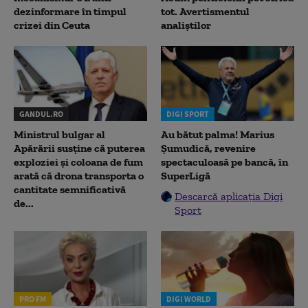
dezinformare în timpul
tot. Avertismentul
crizei din Ceuta
analiștilor
GANDUL.RO
DIGI SPORT
Ministrul bulgar al
Au bătut palma! Marius
Apărării susține că puterea
Șumudică, revenire
exploziei și coloana de fum
spectaculoasă pe bancă, în
arată că drona transporta o
SuperLigă
cantitate semnificativă
Descarcă aplicația Digi
de...
Sport
PRO FM
DIGI WORLD