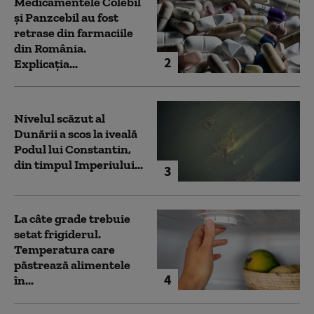
Medicamentele Colebil
și Panzcebil au fost
retrase din farmaciile
din România.
2
Explicația...
Nivelul scăzut al
Dunării a scos la iveală
Podul lui Constantin,
din timpul Imperiului...
3
La câte grade trebuie
setat frigiderul.
Temperatura care
păstrează alimentele
4
în...