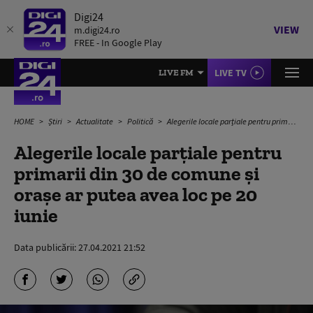
Digi24
VIEW
m.digi24.ro
FREE - In Google Play
LIVE TV
LIVE FM
HOME
Știri
Actualitate
Politică
Alegerile locale parțiale pentru primarii din 30 de comune şi oraşe ar putea avea loc pe 20 iunie
Alegerile locale parțiale pentru
primarii din 30 de comune şi
oraşe ar putea avea loc pe 20
iunie
Data publicării:
27.04.2021 21:52