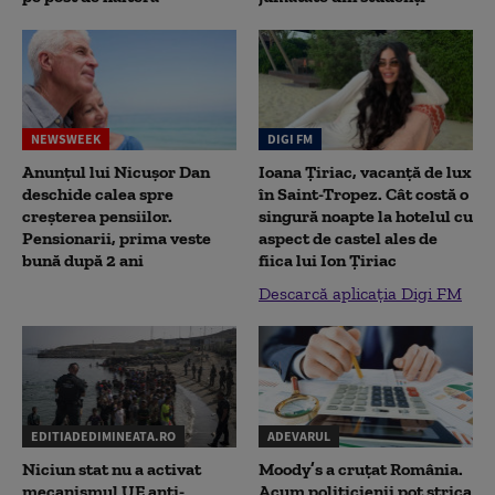
NEWSWEEK
DIGI FM
Anunțul lui Nicușor Dan
Ioana Țiriac, vacanță de lux
deschide calea spre
în Saint-Tropez. Cât costă o
creșterea pensiilor.
singură noapte la hotelul cu
Pensionarii, prima veste
aspect de castel ales de
bună după 2 ani
fiica lui Ion Țiriac
Descarcă aplicația Digi FM
EDITIADEDIMINEATA.RO
ADEVARUL
Niciun stat nu a activat
Moody’s a cruțat România.
mecanismul UE anti-
Acum politicienii pot strica