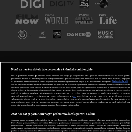
TERMENI ȘI CONDIȚII
POLITICA DE CONFIDENȚIALITATE
Nouă ne pasă ca datele tale personale să rămână confidențiale
Noi și partenerii noștri
30
stocăm și/sau accesăm informații pe dispozitivul dvs., precum identificatorii cookie unici pentru
prelucrarea datelor cu caracter personal. Puteți accepta sau gestiona alegerile dvs. făcând clic mai jos sau în orice moment, pe pagina
ABONARE DIGI TV
cu politica de confidențialitate. Aceste alegeri vor fi raportate partenerilor noștri și nu vă vor afecta navigarea.
Mai multe detalii
Noi si partenerii nostri (retelele de socializare si agentiile de publicitate partenere, precum si furnizorii nostri de servicii de date
analitice) prelucram date pentru a permite website-ului sa functioneze, pentru a personaliza continutul si anunturile publicitare
GESTIONAȚI PREFERINȚELE
afisate in functie de interesele si/sau profilul dvs., pentru a va oferi functionalitati aferente retelelor de socializare si pentru a analiza
traficul pe website. Beneficiati de drepturile prevazute de art. 15-22 din GDPR in legatura cu prelucrarea datelor cu caracter
personal. Aceste drepturi pot fi exercitate prin modalitatea indicata
aici
. Prin click pe “ACCEPT TOATE”, acceptati folosirea tuturor
CODUL DIGI24
Tehnologiilor de tip Cookie, care implica inclusiv acceptul dvs. cu privire la stocarea/accesarea informatiilor de catre Vendor-ii cu
care colaboram. Prin click pe “VREAU SA MODIFIC SETARILE INDIVIDUAL” puteti schimba preferintele in mod individual, mai
putin cele legate de cookie strict necesare pentru functionarea website-ului.
CAMERE WEB
Atât noi, cât și partenerii noștri prelucrăm datele pentru a oferi:
CONTACT/INFO
Stocarea și/sau accesarea informațiilor de pe un dispozitiv. Utilizarea profilurilor pentru selectarea conținutului personalizat.
Dezvoltarea și îmbunătățirea serviciilor. Măsurarea performanței reclamelor. Utilizarea profilurilor pentru selectarea publicității
personalizate. Crearea profilurilor de conținut personalizat. Crearea profilurilor pentru publicitate personalizată. Măsurarea
performanței conținutului. Înțelegerea publicului prin statistici sau combinații de date din surse diferite. Utilizarea de date limitate
pentru a selecta publicitatea. Utilizarea datelor limitate pentru a selecta conținutul. Date precise de geolocație și identificarea prin