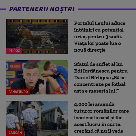
PARTENERII NOȘTRI
Portalul Leului aduce
întâlniri cu potențial
uriaș pentru 3 zodii.
Viața lor poate lua o
nouă direcție
PE ROZ
Sfatul de suflet al lui
Edi Iordănescu pentru
Daniel Bîrligea: „Să se
concentreze pe fotbal,
asta e meseria lui!”
FANATIK.RO
4.000 lei amendă
tuturor românilor care
locuiesc la casă și fac
acest lucru în curte,
crezând că nu îi vede
CANCAN