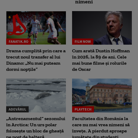
nimeni
FANATIK.RO
FILM NOW
Drama cumplită prin care a
Cum arată Dustin Hoffman
trecut noul transfer al lui
în 2026, la 89 de ani. Cele
Dinamo: „Nu mai puteam
mai bune filme și rolurile
dormi nopțile”
de Oscar
ADEVĂRUL
PLAYTECH
„Antrenamentul” sezonului
Facultatea din România la
în Arctica: Un urs polar
care nu mai vrea nimeni să
folosește un bloc de gheață
înveţe. A pierdut aproape
pe post de halteră
jumătate din studenţi