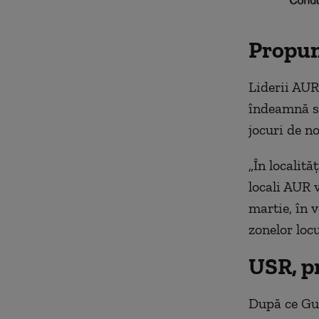
Propun
Liderii AUR 
îndeamnă să
jocuri de no
„În localită
locali AUR v
martie, în v
zonelor loc
USR, p
După ce Guv