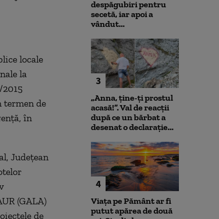
despăgubiri pentru
secetă, iar apoi a
vândut...
lice locale
nale la
3
7/2015
„Anna, ţine-ţi prostul
în termen de
acasă!”. Val de reacții
ență, în
după ce un bărbat a
desenat o declarație...
al, Județean
otelor
4
v
i AUR (GALA)
Viața pe Pământ ar fi
putut apărea de două
roiectele de