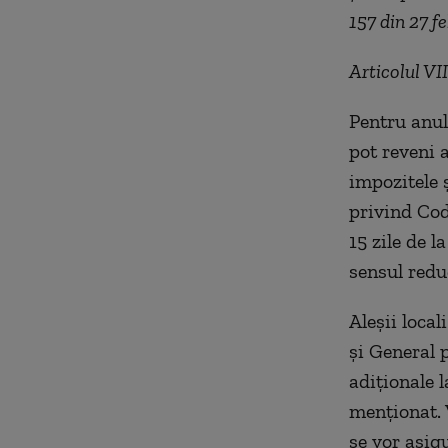
157
din 27 f
Articolul VII
Pentru anul 
pot reveni a
impozitele ș
privind Codu
15 zile de l
sensul redu
Aleșii loca
și General 
adiționale 
menționat. 
se vor asigu