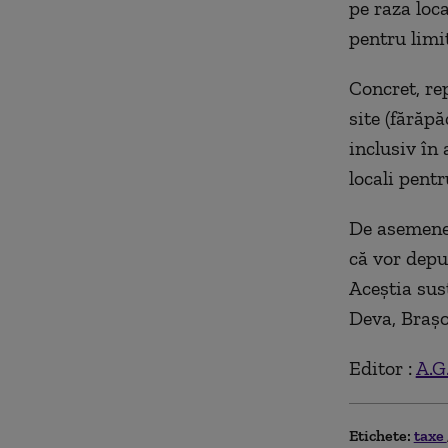
pe raza loca
pentru limi
Concret, re
site (fărăpă
inclusiv în 
locali pentr
De asemenea
că vor depu
Aceștia susț
Deva, Brașo
Editor :
A.G
Etichete:
taxe