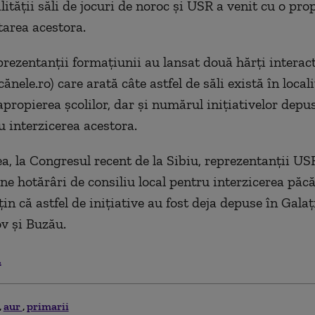
lității săli de jocuri de noroc și USR a venit cu o pr
tarea acestora.
prezentanții formațiunii au lansat două hărți interact
cănele.ro) care arată câte astfel de săli există în locali
apropierea școlilor, dar și numărul inițiativelor depus
u interzicerea acestora.
, la Congresul recent de la Sibiu, reprezentanții US
ne hotărâri de consiliu local pentru interzicerea păcă
in că astfel de inițiative au fost deja depuse în Galați
v și Buzău.
.
aur
primarii