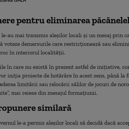
ere pentru eliminarea păcănele
le-au mai transmis aleșilor locali și un mesaj prin ca
 voteze demersurile care restricționează sau elimină
roc în interiorul localității.
țile în care nu există în prezent astfel de inițiative, con
or iniția proiecte de hotărâre în acest sens, până la f
ederea limitării sau relocării sălilor de jocuri de noro
uite”, mai reiese din mesajul formațiunii.
ropunere similară
ernul le-a permis aleșilor locali să decidă dacă acc