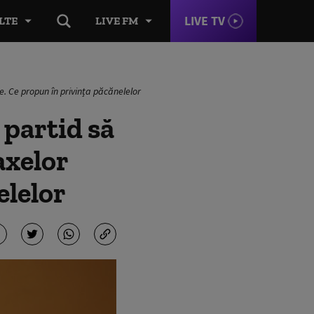
LIVE TV
LTE
LIVE FM
e. Ce propun în privința păcănelelor
 partid să
axelor
elelor