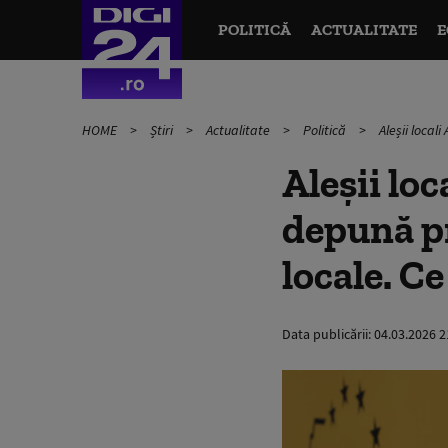
POLITICĂ
ACTUALITATE
E
HOME
Știri
Actualitate
Politică
Aleșii local
Aleșii lo
depună pr
locale. C
Data publicării:
04.03.2026 2