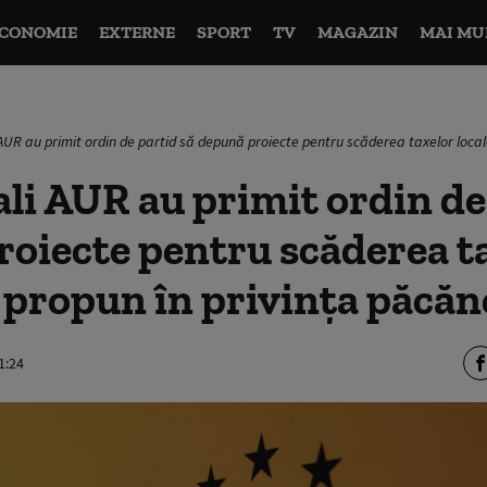
CONOMIE
EXTERNE
SPORT
TV
MAGAZIN
MAI MU
i AUR au primit ordin de partid să depună proiecte pentru scăderea taxelor local
cali AUR au primit ordin de
oiecte pentru scăderea t
e propun în privința păcăn
1:24