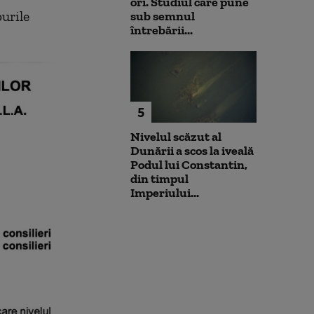
ori. Studiul care pune
urile
sub semnul
întrebării...
5
Nivelul scăzut al
Dunării a scos la iveală
Podul lui Constantin,
din timpul
Imperiului...