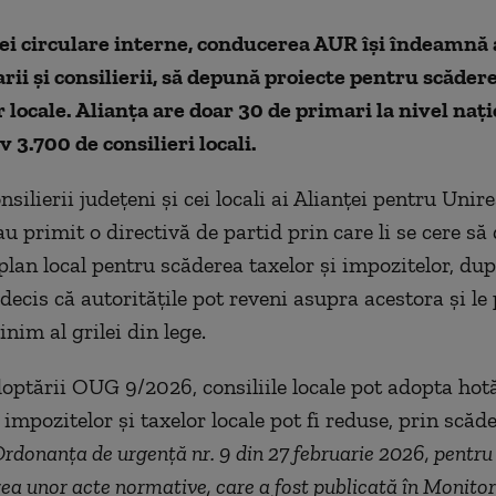
ei circulare interne, conducerea AUR își îndeamnă al
rii și consilierii, să depună proiecte pentru scădere
 locale. Alianța are doar 30 de primari la nivel nați
 3.700 de consilieri locali.
nsilierii județeni și cei locali ai Alianței pentru Unir
u primit o directivă de partid prin care li se cere s
 plan local pentru scăderea taxelor și impozitelor, dup
decis că autoritățile pot reveni asupra acestora și le
inim al grilei din lege.
optării OUG 9/2026, consiliile locale pot adopta hotă
 impozitelor și taxelor locale pot fi reduse, prin scăd
rdonanța de urgență nr. 9 din 27 februarie 2026, pentru
a unor acte normative, care a fost publicată în Monitoru