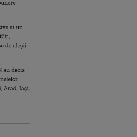
opunere
ive și un
tăți,
e de aleșii
R au decis
nelelor.
, Arad, Iași,