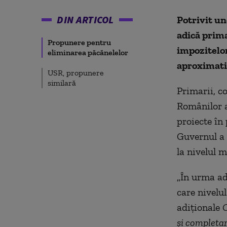
DIN ARTICOL
Potrivit un
adică prima
Propunere pentru
impozitelor
eliminarea păcănelelor
aproximativ
USR, propunere
similară
Primarii, co
Românilor a
proiecte în
Guvernul a 
la nivelul m
„În urma ad
care nivelul
adiționale
O
și
completare