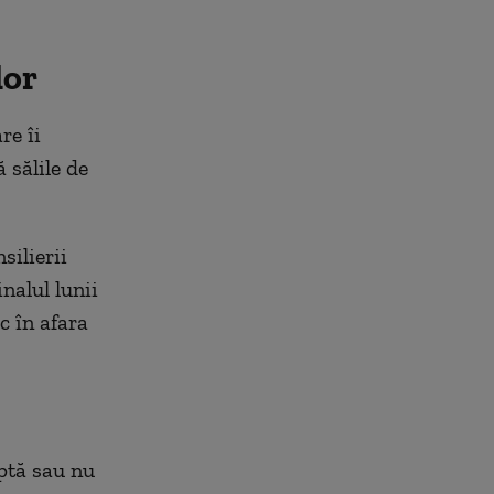
lor
re îi
 sălile de
silierii
inalul lunii
c în afara
eptă sau nu