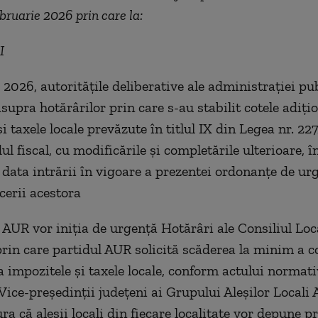
ebruarie 2026 prin care la:
I
2026, autoritățile deliberative ale administrației pub
supra hotărârilor prin care s-au stabilit cotele adițio
i taxele locale prevăzute în titlul IX din Legea nr. 22
l fiscal, cu modificările și completările ulterioare, 
a data intrării în vigoare a prezentei ordonanțe de urg
cerii acestora
li AUR vor iniția de urgență Hotărâri ale Consiliul Loc
prin care partidul AUR solicită scăderea la minim a c
la impozitele și taxele locale, conform actului normati
Vice-președinții județeni ai Grupului Aleșilor Local
ra că aleșii locali din fiecare localitate vor depune p