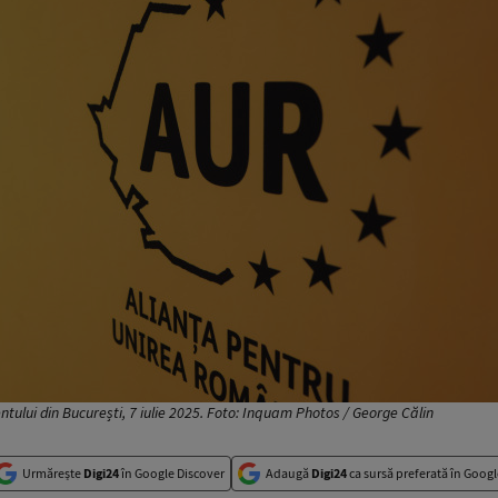
tului din București, 7 iulie 2025. Foto: Inquam Photos / George Călin
Urmărește
Digi24
în Google Discover
Adaugă
Digi24
ca sursă preferată în Googl