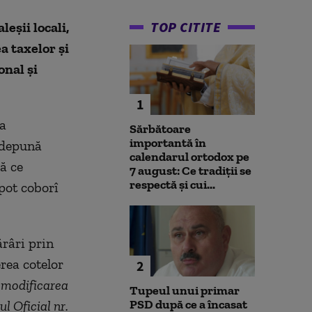
TOP CITITE
eșii locali,
a taxelor și
onal și
1
ea
Sărbătoare
importantă în
ă depună
calendarul ortodox pe
ă ce
7 august: Ce tradiții se
respectă și cui...
 pot coborî
râri prin
erea cotelor
2
 modificarea
Tupeul unui primar
PSD după ce a încasat
l Oficial nr.