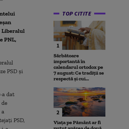
TOP CITITE
ntelui
eşan
. Liberalul
de PNL,
1
Sărbătoare
importantă în
eralul
calendarul ortodox pe
eze PSD şi
7 august: Ce tradiții se
respectă și cui...
-a dat
e de
 a
2
tejaţi PSD,
Viața pe Pământ ar fi
putut apărea de două
 i-a