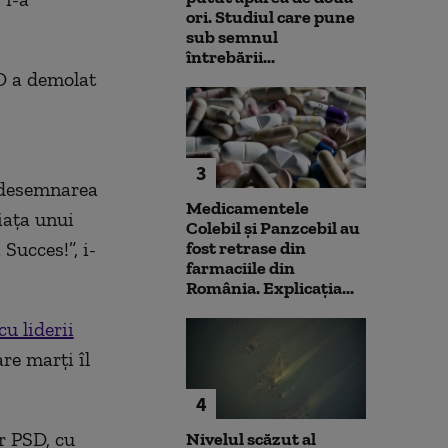
ori. Studiul care pune
sub semnul
întrebării...
SD a demolat
3
u desemnarea
Medicamentele
viaţa unui
Colebil și Panzcebil au
Succes!”, i-
fost retrase din
farmaciile din
România. Explicația...
cu liderii
are marţi îl
4
r PSD, cu
Nivelul scăzut al