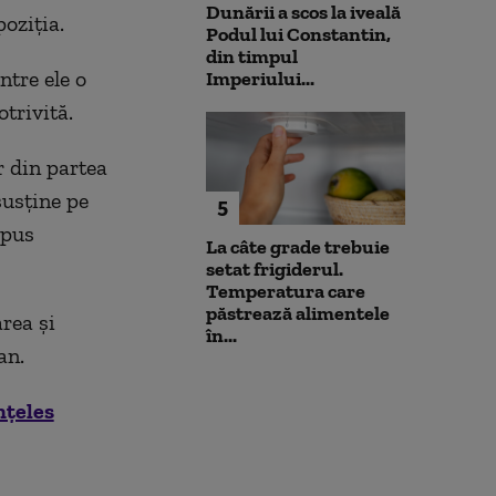
Dunării a scos la iveală
oziţia.
Podul lui Constantin,
din timpul
ntre ele o
Imperiului...
trivită.
 din partea
susţine pe
5
spus
La câte grade trebuie
setat frigiderul.
Temperatura care
păstrează alimentele
rea şi
în...
an.
nțeles