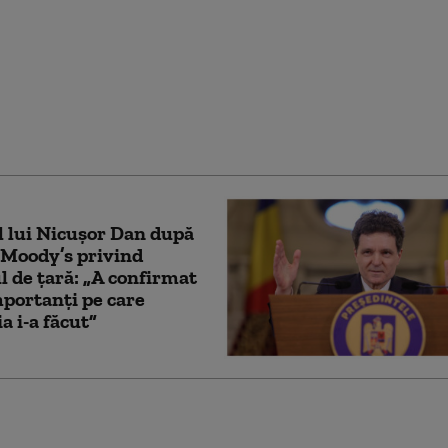
 Dan spune, din nou, că
 își asumă obiectivul
i la moneda euro: „E un
de durată care trebuie
izat”
 lui Nicușor Dan după
 Moody’s privind
l de țară: „A confirmat
mportanți pe care
 i-a făcut”
 Dan a trimis înapoi