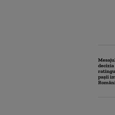
Nicușor
România
treceri
proces 
priorit
Mesajul
decizia
ratingu
pașii i
România
Nicușor