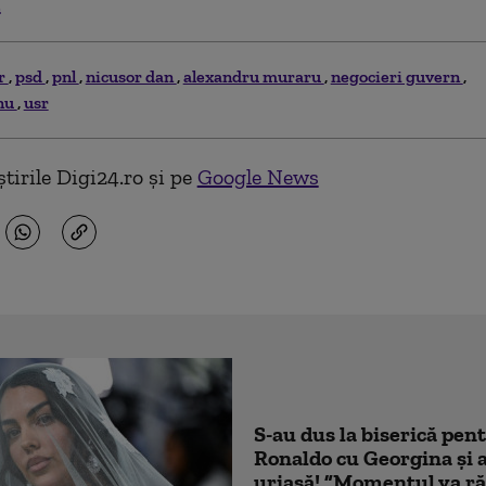
.
r
psd
pnl
nicusor dan
alexandru muraru
negocieri guvern
anu
usr
tirile Digi24.ro și pe
Google News
S-au dus la biserică pen
Ronaldo cu Georgina și 
uriașă! ”Momentul va ră