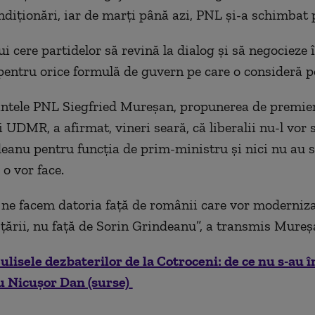
diţionări, iar de marţi până azi, PNL şi-a schimbat p
ui cere partidelor să revină la dialog şi să negocieze î
pentru orice formulă de guvern pe care o consideră po
ntele PNL Siegfried Mureşan, propunerea de premier
 UDMR, a afirmat, vineri seară, că liberalii nu-l vor 
eanu pentru funcţia de prim-ministru şi nici nu au 
o vor face.
 ne facem datoria faţă de românii care vor moderniza
ţării, nu faţă de Sorin Grindeanu”, a transmis Mureş
ulisele dezbaterilor de la Cotroceni: de ce nu s-au î
u Nicușor Dan (surse)