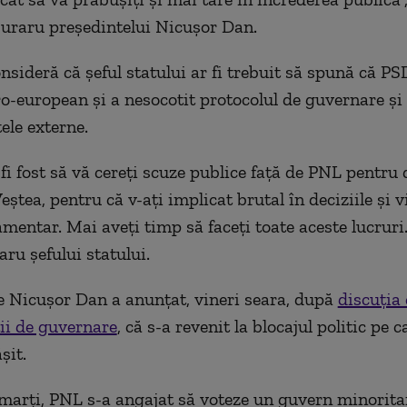
uraru preşedintelui Nicuşor Dan.
onsideră că şeful statului ar fi trebuit să spună că P
o-european şi a nesocotit protocolul de guvernare şi
le externe.
fi fost să vă cereţi scuze publice faţă de PNL pentr
eştea, pentru că v-aţi implicat brutal în deciziile şi 
mentar. Mai aveţi timp să faceţi toate aceste lucruri. 
ru şefului statului.
e Nicuşor Dan a anunţat, vineri seara, după
discuţia 
ţii de guvernare
, că s-a revenit la blocajul politic pe c
şit.
 marţi, PNL s-a angajat să voteze un guvern minorita