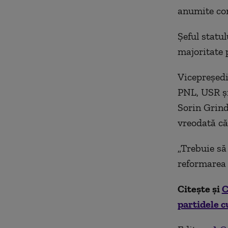
anumite con
Şeful statul
majoritate 
Vicepreşedi
PNL, USR şi
Sorin Grind
vreodată că 
„Trebuie să
reformarea 
Citește și
C
partidele c