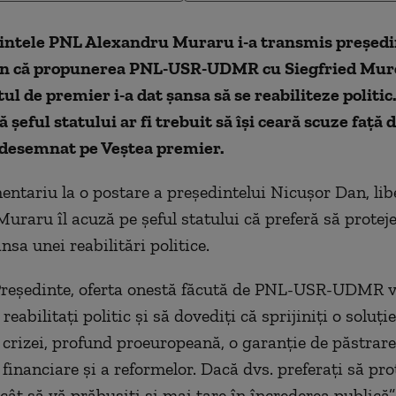
intele PNL Alexandru Muraru i-a transmis preşedi
n că propunerea PNL-USR-UDMR cu Siegfried Mur
ul de premier i-a dat şansa să se reabiliteze politic
 şeful statului ar fi trebuit să îşi ceară scuze faţă 
a desemnat pe Veştea premier.
entariu la o postare a preşedintelui Nicuşor Dan, lib
uraru îl acuză pe şeful statului că preferă să protej
nsa unei reabilitări politice.
reşedinte, oferta onestă făcută de PNL-USR-UDMR v
reabilitaţi politic şi să dovediţi că sprijiniţi o soluţi
 crizei, profund proeuropeană, o garanţie de păstrare
 financiare şi a reformelor. Dacă dvs. preferaţi să pro
cât să vă prăbuşiţi şi mai tare în încrederea publică”,