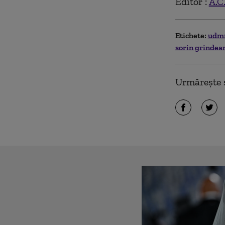
Editor :
A.C
Etichete:
udm
sorin grinde
Urmărește ș