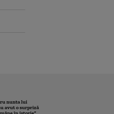
tru nunta lui
au avut o surpriză
mâne în istorie”