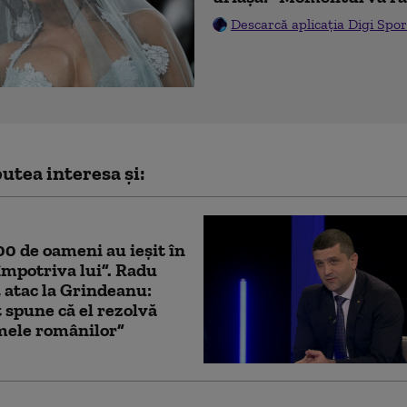
Descarcă aplicația Digi Spor
utea interesa și:
0 de oameni au ieșit în
împotriva lui”. Radu
 atac la Grindeanu:
 spune că el rezolvă
mele românilor”