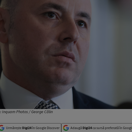
o: Inquam Photos / George Călin
Urmărește
Digi24
în Google Discover
Adaugă
Digi24
ca sursă preferată în Googl