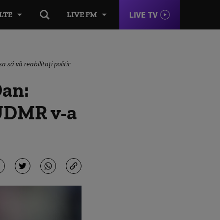
LIVE TV
LTE
LIVE FM
să vă reabilitaţi politic
Dan:
-UDMR v-a