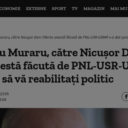
CONOMIE
EXTERNE
SPORT
TV
MAGAZIN
MAI MU
uraru, către Nicuşor Dan: Oferta onestă făcută de PNL-USR-UDMR v-a dat şansa 
u Muraru, către Nicuşor 
nestă făcută de PNL-USR
să vă reabilitaţi politic
 23:05
2:04