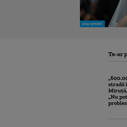
DIGI SPORT
Te-ar p
„600.00
stradă 
Miruță,
„Nu pot
proble