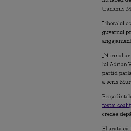
transmis M
Liberalul c
guvernul pr
angajamente
„Normal ar 
lui Adrian V
partid parla
a scris Mura
Preşedintel
fostei coali
credea depă
El arată că