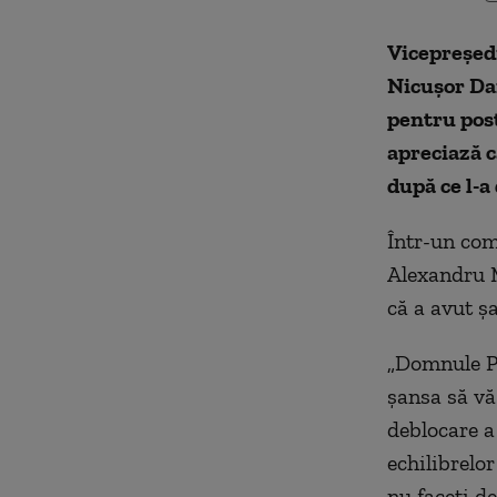
Vicepreşed
Nicuşor Da
pentru post
apreciază că
după ce l-
Într-un com
Alexandru M
că a avut şa
„Domnule P
şansa să vă 
deblocare a
echilibrelor
nu faceţi de