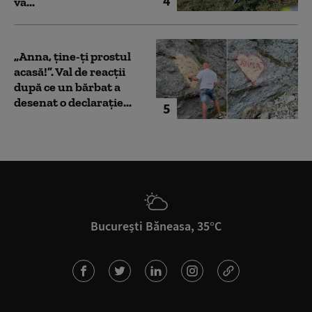
4
va...
„Anna, ţine-ţi prostul
acasă!”. Val de reacții
după ce un bărbat a
desenat o declarație...
5
București Băneasa, 35°C