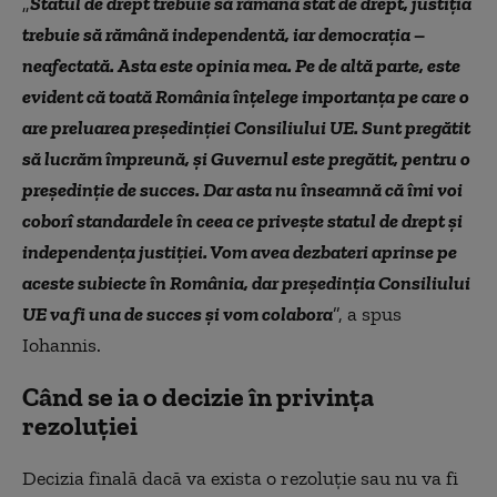
„
Statul de drept trebuie să rămână stat de drept, justiţia
trebuie să rămână independentă, iar democraţia –
neafectată. Asta este opinia mea. Pe de altă parte, este
evident că toată România înţelege importanţa pe care o
are preluarea preşedinţiei Consiliului UE. Sunt pregătit
să lucrăm împreună, şi Guvernul este pregătit, pentru o
preşedinţie de succes. Dar asta nu înseamnă că îmi voi
coborî standardele în ceea ce priveşte statul de drept şi
independenţa justiţiei. Vom avea dezbateri aprinse pe
aceste subiecte în România, dar preşedinţia Consiliului
UE va fi una de succes şi vom colabora
”, a spus
Iohannis.
Când se ia o decizie în privința
rezoluției
Decizia finală dacă va exista o rezoluție sau nu va fi