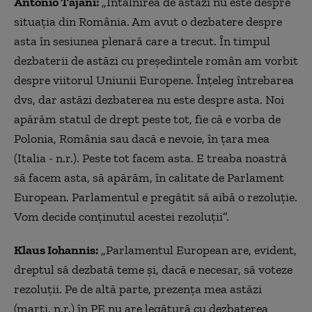
Antonio Tajani:
„Întâlnirea de astăzi nu este despre
situația din România. Am avut o dezbatere despre
asta în sesiunea plenară care a trecut. În timpul
dezbaterii de astăzi cu președintele român am vorbit
despre viitorul Uniunii Europene. Înțeleg întrebarea
dvs, dar astăzi dezbaterea nu este despre asta. Noi
apărăm statul de drept peste tot, fie că e vorba de
Polonia, România sau dacă e nevoie, în țara mea
(Italia - n.r.). Peste tot facem asta. E treaba noastră
să facem asta, să apărăm, în calitate de Parlament
European. Parlamentul e pregătit să aibă o rezoluție.
Vom decide conținutul acestei rezoluții”.
Klaus Iohannis:
„Parlamentul European are, evident,
dreptul să dezbată teme şi, dacă e necesar, să voteze
rezoluţii. Pe de altă parte, prezenţa mea astăzi
(marţi, n.r.) în PE nu are legătură cu dezbaterea