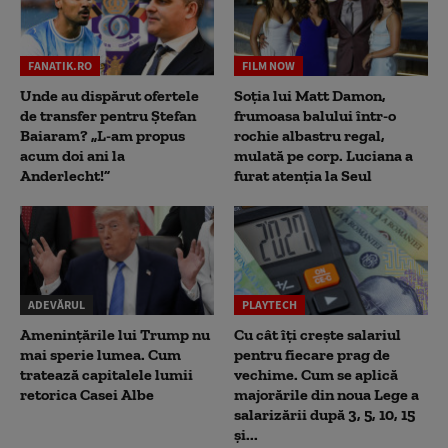
FANATIK.RO
FILM NOW
Unde au dispărut ofertele
Soția lui Matt Damon,
de transfer pentru Ștefan
frumoasa balului într-o
Baiaram? „L-am propus
rochie albastru regal,
acum doi ani la
mulată pe corp. Luciana a
Anderlecht!”
furat atenția la Seul
ADEVĂRUL
PLAYTECH
Amenințările lui Trump nu
Cu cât îți crește salariul
mai sperie lumea. Cum
pentru fiecare prag de
tratează capitalele lumii
vechime. Cum se aplică
retorica Casei Albe
majorările din noua Lege a
salarizării după 3, 5, 10, 15
și...