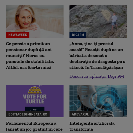
NEWSWEEK
DIGI FM
Ce pensie a primit un
„Anna, ţine-ţi prostul
pensionar după 40 ani
acasă!" Reacţii după ce un
munciți? Noroc cu
bărbat a desenat o
punctele de stabilitate.
declaraţie de dragoste pe o
Altfel, era foarte mică
stâncă, în Transfăgărăşan
Descarcă aplicația Digi FM
EDITIADEDIMINEATA.RO
ADEVARUL
Parlamentul European a
Inteligența artificială
lansat un joc gratuit în care
transformă