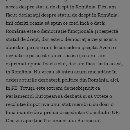
aceea despre statul de drept în România. Deşi am
făcut declaraţii despre statul de drept în România,
îmi oferiți ocazia să spun ce cred încă o dată:
România este o democraţie funcţională şi respectă
statul de drept, dar este o democraţie vie şi există
abordări pe care unii le consideră greșite. Avem o
dezbatere pe acest subiect acasă și eu mi-am
exprimat opinia foarte clar, dar am făcut asta acasă,
în România. Nu vreau să intru acum mai adânc în
dedesubturile dezbaterii politice din România, aici,
în PE. Totuși, este extrem de neobişnuit ca
Parlamentul European să dezbată şi să voteze o
rezoluţie împotriva unui stat membru cu doar o
lună înainte de a prelua preşedinţia Consiliului UE.
Decizia aparţine Parlamentului European”.