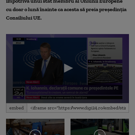
împotriva unui stat membru al Uniunii Europene
cu doar o lună înainte ca acesta să preia preşedinţia
Consiliului UE.
0
embed
seconds
of
18
minutes,
22
seconds