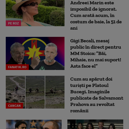
Andreei Marin este
imposibil de ignorat.
Cum arată acum, în
costum de baie, la 51 de
PE ROZ
ani
Gigi Becali, mesaj
public în direct pentru
MM Stoica: ”Băi,
Mihaie, nu mai suport!
Asta face el”
FANATIK.RO
Cum au apărut doi
turiști pe Platoul
Bucegi. Imaginile
publicate de Salvamont
Prahova au revoltat
CANCAN
românii