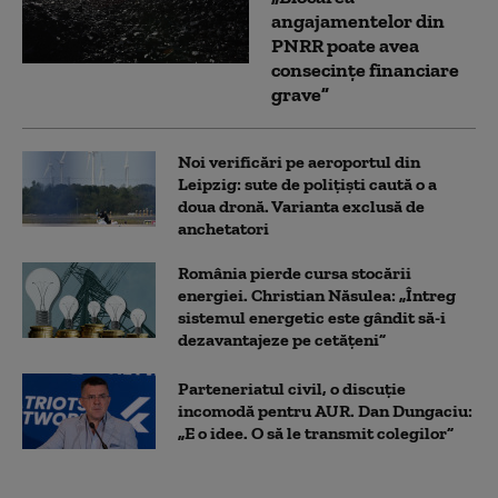
angajamentelor din
PNRR poate avea
consecințe financiare
grave”
Noi verificări pe aeroportul din
Leipzig: sute de polițiști caută o a
doua dronă. Varianta exclusă de
anchetatori
România pierde cursa stocării
energiei. Christian Năsulea: „Întreg
sistemul energetic este gândit să-i
dezavantajeze pe cetățeni”
Parteneriatul civil, o discuție
incomodă pentru AUR. Dan Dungaciu:
„E o idee. O să le transmit colegilor”