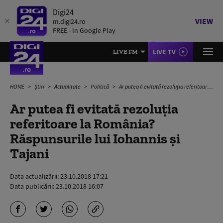
Digi24
VIEW
m.digi24.ro
FREE - In Google Play
LIVE TV
LIVE FM
HOME
Știri
Actualitate
Politică
Ar putea fi evitată rezoluția referitoare la România? Răspunsurile lui Iohannis și Tajani
Ar putea fi evitată rezoluția
referitoare la România?
Răspunsurile lui Iohannis și
Tajani
Data actualizării:
23.10.2018 17:21
Data publicării:
23.10.2018 16:07