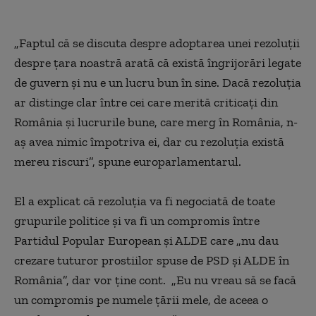
of
4
minutes,
49
„Faptul că se discuta despre adoptarea unei rezoluții
seconds
despre țara noastră arată că există îngrijorări legate
de guvern și nu e un lucru bun în sine. Dacă rezoluția
ar distinge clar între cei care merită criticați din
România și lucrurile bune, care merg în România, n-
aș avea nimic împotriva ei, dar cu rezoluția există
mereu riscuri”, spune europarlamentarul.
El a explicat că rezoluția va fi negociată de toate
grupurile politice și va fi un compromis între
Partidul Popular European și ALDE care „nu dau
crezare tuturor prostiilor spuse de PSD și ALDE în
România”, dar vor ține cont. „Eu nu vreau să se facă
un compromis pe numele țării mele, de aceea o