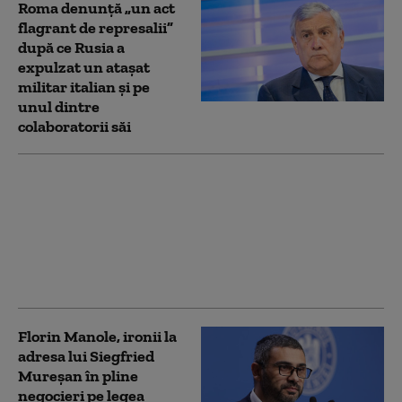
Roma denunţă „un act
flagrant de represalii”
după ce Rusia a
expulzat un atașat
militar italian și pe
unul dintre
colaboratorii săi
Dispută pe legea
salarizării. Mureşan îi
dă replica lui Manole:
Asemenea unui elev
corigent, speră să
rezolve în ultima clipă
Florin Manole, ironii la
adresa lui Siegfried
Mureșan în pline
negocieri pe legea