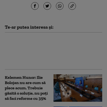
Te-ar putea interesa și:
Italia vrea să ceară
suspendarea Spaniei
din Spaţiul Schengen.
Motivul invocat de
Antonio Tajani
Kelemen Hunor: Ilie
Bolojan nu are cum să
plece acum. Trebuie
găsită o soluție, nu poți
să faci reforme cu 35%