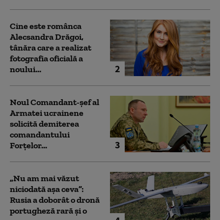
Cine este românca
Alecsandra Drăgoi,
tânăra care a realizat
fotografia oficială a
2
noului...
Noul Comandant-șef al
Armatei ucrainene
solicită demiterea
comandantului
3
Forțelor...
„Nu am mai văzut
niciodată așa ceva”:
Rusia a doborât o dronă
portugheză rară și o