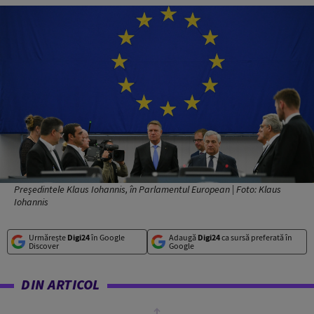
Președintele Klaus Iohannis, în Parlamentul European | Foto: Klaus
Iohannis
Urmărește
Digi24
în Google
Adaugă
Digi24
ca sursă preferată în
Discover
Google
DIN ARTICOL