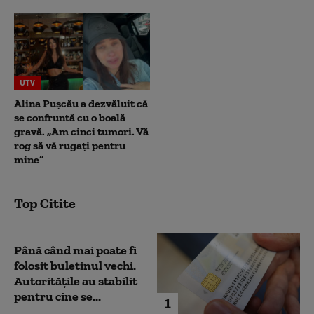
UTV
Alina Pușcău a dezvăluit că
se confruntă cu o boală
gravă. „Am cinci tumori. Vă
rog să vă rugați pentru
mine”
Top Citite
Până când mai poate fi
folosit buletinul vechi.
Autoritățile au stabilit
pentru cine se...
1