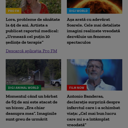
PRO FM
DIGI WORLD
Lora, probleme de sănătate
Așa arată cu adevărat
la 44 de ani. Artista a
Soarele. Cele mai detaliate
publicat raportul medical:
imagini realizate vreodată
„Urmează cel puțin 10
dezvăluie un fenomen
ședințe de terapie”
spectaculos
Descarcă aplicația Pro FM
DIGI ANIMAL WORLD
FILM NOW
Momentul când un bărbat
Antonio Banderas,
de 65 de ani este atacat de
declarație surpriză despre
un bizon: „Era chiar
infarctul care i-a schimbat
deasupra mea”. Imaginile
viața: „Cel mai bun lucru
sunt greu de urmărit
care mi s-a întâmplat
vreodată”