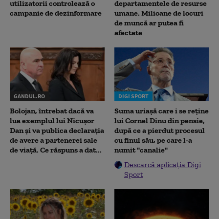
utilizatorii controlează o
departamentele de resurse
campanie de dezinformare
umane. Milioane de locuri
de muncă ar putea fi
afectate
GANDUL.RO
DIGI SPORT
Bolojan, întrebat dacă va
Suma uriașă care i se reține
lua exemplul lui Nicușor
lui Cornel Dinu din pensie,
Dan și va publica declarația
după ce a pierdut procesul
de avere a partenerei sale
cu finul său, pe care l-a
de viață. Ce răspuns a dat...
numit "canalie"
Descarcă aplicația Digi
Sport