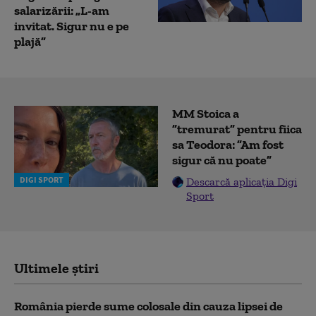
salarizării: „L-am
invitat. Sigur nu e pe
plajă”
MM Stoica a
”tremurat” pentru fiica
sa Teodora: ”Am fost
sigur că nu poate”
DIGI SPORT
Descarcă aplicația Digi
Sport
Ultimele știri
România pierde sume colosale din cauza lipsei de