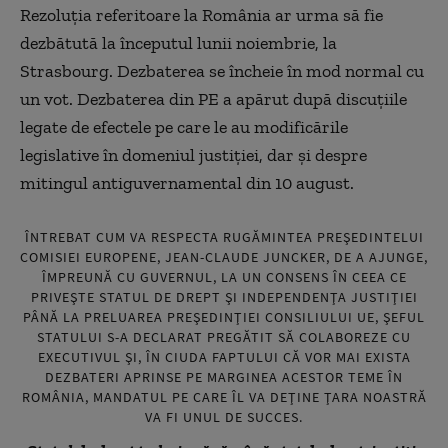
Rezoluţia referitoare la România ar urma să fie
dezbătută la începutul lunii noiembrie, la
Strasbourg. Dezbaterea se încheie în mod normal cu
un vot. Dezbaterea din PE a apărut după discuţiile
legate de efectele pe care le au modificările
legislative în domeniul justiţiei, dar şi despre
mitingul antiguvernamental din 10 august.
ÎNTREBAT CUM VA RESPECTA RUGĂMINTEA PREŞEDINTELUI
COMISIEI EUROPENE, JEAN-CLAUDE JUNCKER, DE A AJUNGE,
ÎMPREUNĂ CU GUVERNUL, LA UN CONSENS ÎN CEEA CE
PRIVEŞTE STATUL DE DREPT ŞI INDEPENDENŢA JUSTIŢIEI
PÂNĂ LA PRELUAREA PREŞEDINŢIEI CONSILIULUI UE, ŞEFUL
STATULUI S-A DECLARAT PREGĂTIT SĂ COLABOREZE CU
EXECUTIVUL ŞI, ÎN CIUDA FAPTULUI CĂ VOR MAI EXISTA
DEZBATERI APRINSE PE MARGINEA ACESTOR TEME ÎN
ROMÂNIA, MANDATUL PE CARE ÎL VA DEŢINE ŢARA NOASTRĂ
VA FI UNUL DE SUCCES.