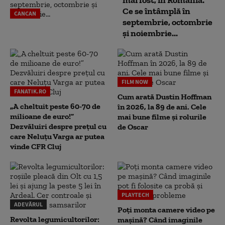
mai fost, în România.
Ce se întâmplă în
CANCAN
septembrie, octombrie
și noiembrie...
FILM NOW
FANATIK.RO
Cum arată Dustin Hoffman
„A cheltuit peste 60-70 de
în 2026, la 89 de ani. Cele
milioane de euro!”
mai bune filme și rolurile
Dezvăluiri despre prețul cu
de Oscar
care Neluțu Varga ar putea
vinde CFR Cluj
PLAYTECH
ADEVĂRUL
Poți monta camere video pe
Revolta legumicultorilor:
mașină? Când imaginile