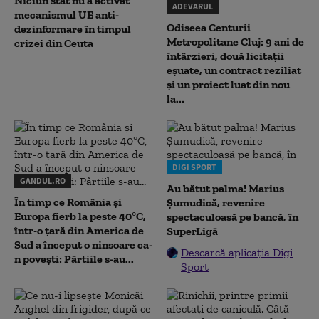
Niciun stat nu a activat
ADEVARUL
mecanismul UE anti-
Odiseea Centurii
dezinformare în timpul
Metropolitane Cluj: 9 ani de
crizei din Ceuta
întârzieri, două licitații
eșuate, un contract reziliat
și un proiect luat din nou
la...
DIGI SPORT
GANDUL.RO
Au bătut palma! Marius
În timp ce România și
Șumudică, revenire
Europa fierb la peste 40°C,
spectaculoasă pe bancă, în
într-o țară din America de
SuperLigă
Sud a început o ninsoare ca-
Descarcă aplicația Digi
n povești: Pârtiile s-au...
Sport