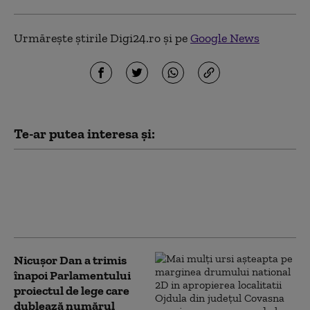
Urmărește știrile Digi24.ro și pe
Google News
Te-ar putea interesa și:
Dan Motreanu, reacție după
menținerea ratingului de țară:
„Nu putem reveni la iluzia că
există bani fără limită”
Nicușor Dan a trimis
înapoi Parlamentului
proiectul de lege care
dublează numărul