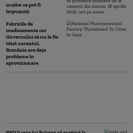
urșilor ce pot fi
împușcați
Fabricile de
medicamente cer
Guvernului să nu le fie
tăiat curentul.
România are deja
probleme în
aprovizionare
ÎNTREBAREA
SĂPTĂMÂNII: Cât mai
poate continua
România cu un guvern
demis și doar
interimar?
PSD îi cere lui Bolojan să susțină la