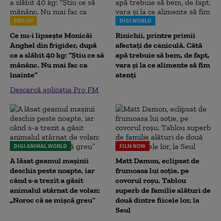
PRO FM
DIGI WORLD
Ce nu-i lipsește Monicăi
Rinichii, printre primii
Anghel din frigider, după
afectați de caniculă. Câtă
ce a slăbit 40 kg: “Știu ce să
apă trebuie să bem, de fapt,
mănânc. Nu mai fac ca
vara și la ce alimente să fim
înainte”
atenți
Descarcă aplicația Pro FM
DIGI ANIMAL WORLD
FILM NOW
A lăsat geamul mașinii
Matt Damon, eclipsat de
deschis peste noapte, iar
frumoasa lui soție, pe
când s-a trezit a găsit
covorul roșu. Tablou
animalul atârnat de volan:
superb de familie alături de
„Noroc că se mișcă greu”
două dintre fiicele lor, la
Seul