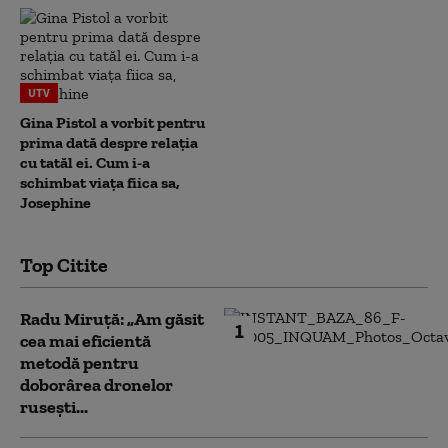
UTV
Gina Pistol a vorbit pentru
prima dată despre relația
cu tatăl ei. Cum i-a
schimbat viața fiica sa,
Josephine
Top Citite
Radu Miruță: „Am găsit
1
cea mai eficientă
metodă pentru
doborârea dronelor
rusești...