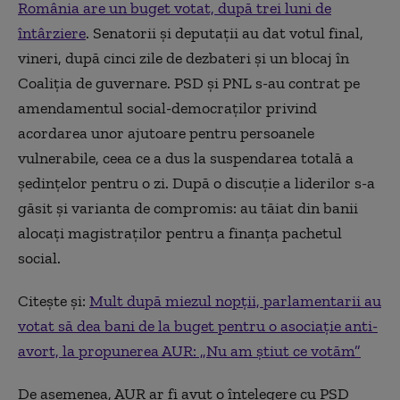
România are un buget votat, după trei luni de
întârziere
. Senatorii și deputații au dat votul final,
vineri, după cinci zile de dezbateri și un blocaj în
Coaliția de guvernare. PSD și PNL s-au contrat pe
amendamentul social-democraților privind
acordarea unor ajutoare pentru persoanele
vulnerabile, ceea ce a dus la suspendarea totală a
ședințelor pentru o zi. După o discuție a liderilor s-a
găsit și varianta de compromis: au tăiat din banii
alocați magistraților pentru a finanța pachetul
social.
Citește și:
Mult după miezul nopții, parlamentarii au
votat să dea bani de la buget pentru o asociație anti-
avort, la propunerea AUR: „Nu am știut ce votăm”
De asemenea, AUR ar fi avut o înțelegere cu PSD