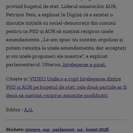
privind bugetul de stat. Liderul senatorilor AUR,
Petrișor Peiu, a explicat la Digi24 că a existat o
discuție inițială cu social-democrații din comisii
pentru ca PSD și AUR să susțină reciproc unele
amendamente. „Le-am spus: nu suntem orgolioși și
putem renunța la unele amendamente, dar acceptați
și voi unele propuneri ale noastre”, a explicat
parlamentarul. Ulterior,
înțelegerea a picat.
Citește și:
VIDEO Unde s-a rupt înțelegerea dintre
PSD și AUR pe bugetul de stat: cele două partide ar fi
decis să susțină reciproc anumite modificări
Editor :
A.G.
Etichete:
guvern
aur
parlament
ccr
buget 2026