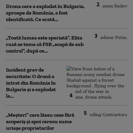
2
Drona care a explodat în Bulgaria,
aproape de România, a fost
identificată. Ce arată...
3
„Toată lumea este speriată”. Elita
rusă se teme că FSB „scapă de sub
control”, după ce...
Incident grav de
securitate: O dronă a
intrat din România în
Bulgaria şi a explodat
4
la...
5
„Meșteri” care lăsau case fără
acoperiș și apoi cereau sume
uriașe proprietarilor