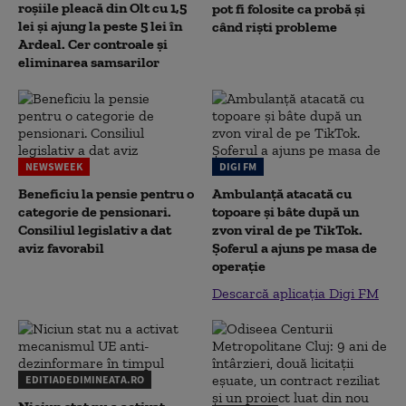
roșiile pleacă din Olt cu 1,5
pot fi folosite ca probă și
lei și ajung la peste 5 lei în
când riști probleme
Ardeal. Cer controale și
eliminarea samsarilor
NEWSWEEK
DIGI FM
Beneficiu la pensie pentru o
Ambulanță atacată cu
categorie de pensionari.
topoare și bâte după un
Consiliul legislativ a dat
zvon viral de pe TikTok.
aviz favorabil
Șoferul a ajuns pe masa de
operație
Descarcă aplicația Digi FM
EDITIADEDIMINEATA.RO