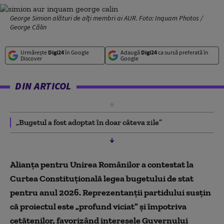
George Simion alături de alți membri ai AUR. Foto: Inquam Photos /
George Călin
Urmărește
Digi24
în Google
Adaugă
Digi24
ca sursă preferată în
Discover
Google
DIN ARTICOL
„Bugetul a fost adoptat în doar câteva zile”
Alianța pentru Unirea Românilor a contestat la
Curtea Constituțională legea bugetului de stat
pentru anul 2026. Reprezentanții partidului susțin
că proiectul este „profund viciat” și împotriva
cetățenilor, favorizând interesele Guvernului