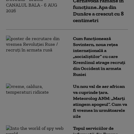
Cernavodă rămâne în
funcțiune. Apa din
Dunăre a crescut cu 8
centimetri
Cum funcționează
Sovintern, noua rețea
internațională a
„socialiștilor” cu care
Kremlinul atrage recruți
din Occident în armata
Rusiei
Un nou val de aer african
va cuprinde țara.
Meteorolog ANM: „Marți
atingem apogeul”. Cum va
fi vremea în următoarele
zile
Topul serviciilor de