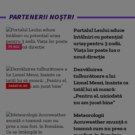
PARTENERII NOȘTRI
Portalul Leului aduce
întâlniri cu potențial
uriaș pentru 3 zodii.
PE ROZ
Viața lor poate lua o
nouă direcție
Dezvăluirea
tulburătoare a lui
Lionel Messi, înainte ca
FANATIK.RO
tatăl lui să moară:
„Pentru el, niciodată
nu am jucat bine”
Meteorologii
Accuweather anunță o
toamnă cum nu prea a