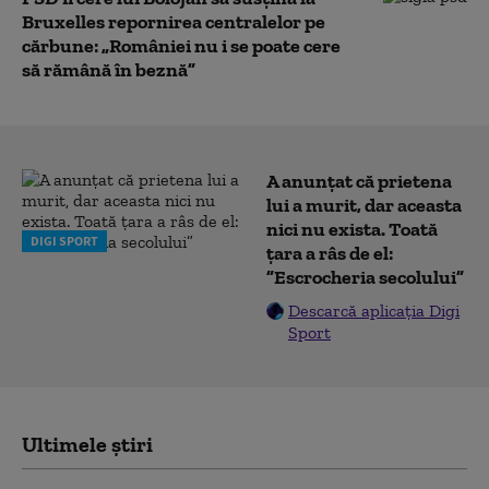
Bruxelles repornirea centralelor pe
cărbune: „României nu i se poate cere
să rămână în beznă”
A anunțat că prietena
lui a murit, dar aceasta
nici nu exista. Toată
DIGI SPORT
țara a râs de el:
”Escrocheria secolului”
Descarcă aplicația Digi
Sport
Ultimele știri