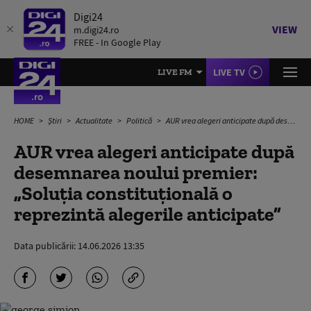
Digi24
VIEW
m.digi24.ro
FREE - In Google Play
LIVE TV
LIVE FM
HOME
Știri
Actualitate
Politică
AUR vrea alegeri anticipate după desemnarea noului premier: „Soluția constituțională o reprezintă alegerile anticipate”
AUR vrea alegeri anticipate după
desemnarea noului premier:
„Soluția constituțională o
reprezintă alegerile anticipate”
Data publicării:
14.06.2026 13:35