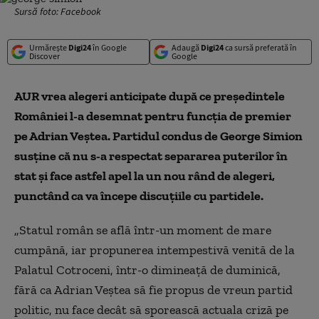
Sursă foto: Facebook
Urmărește
Digi24
în Google
Adaugă
Digi24
ca sursă preferată în
Discover
Google
AUR vrea alegeri anticipate după ce președintele
României l-a desemnat pentru funcția de premier
pe Adrian Veștea. Partidul condus de George Simion
susține că nu s-a respectat separarea puterilor în
stat și face astfel apel la un nou rând de alegeri,
punctând ca va începe discuțiile cu partidele.
„Statul român se află într-un moment de mare
cumpănă, iar propunerea intempestivă venită de la
Palatul Cotroceni, într-o dimineață de duminică,
fără ca Adrian Veștea să fie propus de vreun partid
politic, nu face decât să sporească actuala criză pe