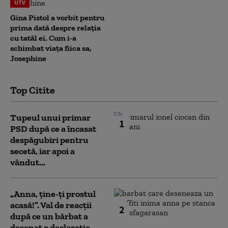
UTV
Gina Pistol a vorbit pentru
prima dată despre relația
cu tatăl ei. Cum i-a
schimbat viața fiica sa,
Josephine
Top Citite
Tupeul unui primar
1
PSD după ce a încasat
despăgubiri pentru
secetă, iar apoi a
vândut...
„Anna, ţine-ţi prostul
acasă!”. Val de reacții
2
după ce un bărbat a
desenat o declarație...