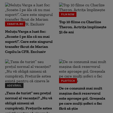
FILM NOW
Top 10 filme cu Charlize
FANATIK.RO
Theron. Actrița împlinește
Neluțu Varga a luat foc:
51 de ani
„Scoate-l pe ăla că nu mai
suport!”. Care este singurul
transfer făcut de Marian
Copilu la CFR. Exclusiv
PLAYTECH
ADEVĂRUL
De ce consumă mai mult
„Taxa de turist” sau prețul
mașina dacă rezervorul
normal al vacanței? „Nu vă
este aproape gol. Greșeala
obligă nimeni să
pe care mulți șoferi o fac
cumpărați. Prețurile astea
fără să știe