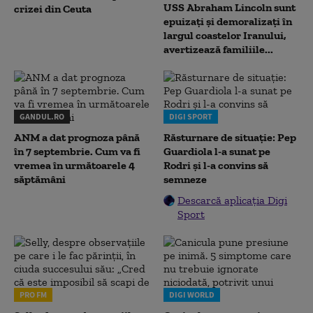
USS Abraham Lincoln sunt
crizei din Ceuta
epuizați și demoralizați în
largul coastelor Iranului,
avertizează familiile...
GANDUL.RO
DIGI SPORT
ANM a dat prognoza până
Răsturnare de situație: Pep
în 7 septembrie. Cum va fi
Guardiola l-a sunat pe
vremea în următoarele 4
Rodri și l-a convins să
săptămâni
semneze
Descarcă aplicația Digi
Sport
PRO FM
DIGI WORLD