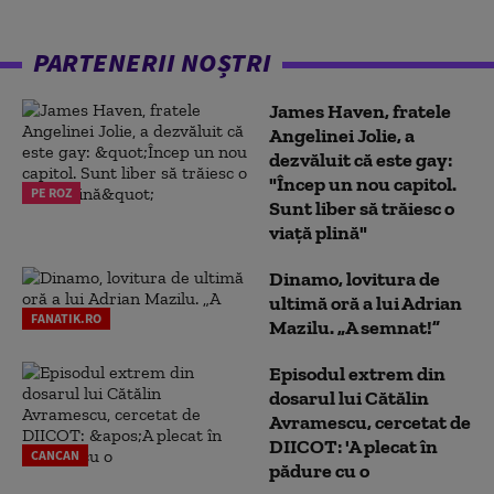
PARTENERII NOȘTRI
James Haven, fratele
Angelinei Jolie, a
dezvăluit că este gay:
"Încep un nou capitol.
PE ROZ
Sunt liber să trăiesc o
viață plină"
Dinamo, lovitura de
ultimă oră a lui Adrian
FANATIK.RO
Mazilu. „A semnat!”
Episodul extrem din
dosarul lui Cătălin
Avramescu, cercetat de
DIICOT: 'A plecat în
CANCAN
pădure cu o