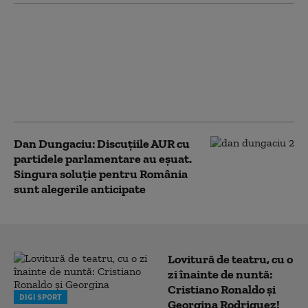
Parteneriatul civil, o
discuție incomodă
pentru AUR. Dan
Dungaciu: „E o idee. O
să le transmit
colegilor”
Dan Dungaciu: Discuțiile AUR cu
partidele parlamentare au eșuat.
Singura soluție pentru România
sunt alegerile anticipate
Lovitură de teatru, cu o
zi înainte de nuntă:
Cristiano Ronaldo și
DIGI SPORT
Georgina Rodriguez!