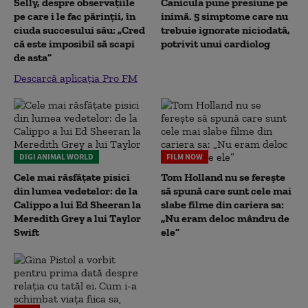
Selly, despre observațiile
Canicula pune presiune pe
pe care i le fac părinții, în
inimă. 5 simptome care nu
ciuda succesului său: „Cred
trebuie ignorate niciodată,
că este imposibil să scapi
potrivit unui cardiolog
de asta”
Descarcă aplicația Pro FM
DIGI ANIMAL WORLD
FILM NOW
Cele mai răsfățate pisici
Tom Holland nu se ferește
din lumea vedetelor: de la
să spună care sunt cele mai
Calippo a lui Ed Sheeran la
slabe filme din cariera sa:
Meredith Grey a lui Taylor
„Nu eram deloc mândru de
Swift
ele”