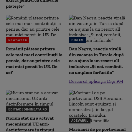
există pentru că cineva le
plătește”
NEWSWEEK
DIGI FM
Românii plătesc printre
Dan Negru, reacție virală
cele mai mari contribuții la
din vacanța în Turcia după
pensie, dar au printre cele
ce a ajuns la un resort all
mai mici pensii în UE. De
inclusive: „Și noi, românii,
ce?
ne umplem farfuriile”
Descarcă aplicația Digi FM
EDITIADEDIMINEATA.RO
Niciun stat nu a activat
ADEVARUL
mecanismul UE anti-
Marinarii de pe portavionul
dezinformare în timpul