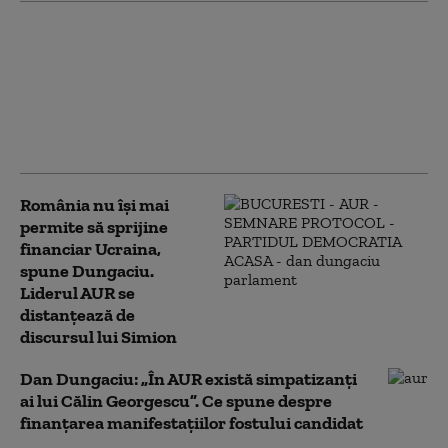
Bolojan, mesaj înainte de
evaluarea Moody's:
„Alegerile din 2028 se
apropie. Crește riscul
recăderii în populism și
risipă”
România nu își mai
permite să sprijine
financiar Ucraina,
spune Dungaciu.
Liderul AUR se
distanțează de
discursul lui Simion
Dan Dungaciu: „În AUR există simpatizanți
ai lui Călin Georgescu”. Ce spune despre
finanțarea manifestațiilor fostului candidat