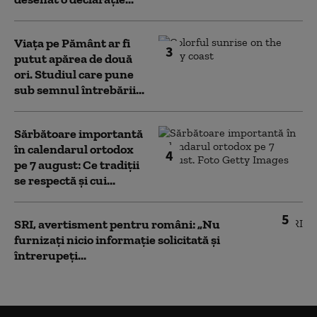
Viața pe Pământ ar fi
3
putut apărea de două
ori. Studiul care pune
sub semnul întrebării...
Sărbătoare importantă
în calendarul ortodox
4
pe 7 august: Ce tradiții
se respectă și cui...
5
SRI, avertisment pentru români: „Nu
furnizați nicio informație solicitată și
întrerupeți...