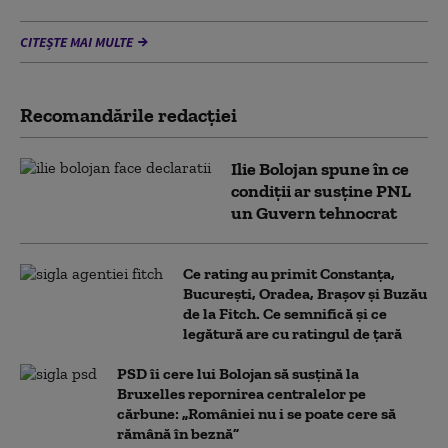
CITEȘTE MAI MULTE
Recomandările redacţiei
Ilie Bolojan spune în ce
condiții ar susține PNL
un Guvern tehnocrat
Ce rating au primit Constanța,
București, Oradea, Brașov și Buzău
de la Fitch. Ce semnifică și ce
legătură are cu ratingul de țară
PSD îi cere lui Bolojan să susțină la
Bruxelles repornirea centralelor pe
cărbune: „României nu i se poate cere să
rămână în beznă”