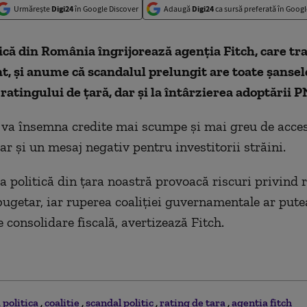
Urmărește
Digi24
în Google Discover
Adaugă
Digi24
ca sursă preferată în Googl
ică din România îngrijorează agenția Fitch, care t
, și anume că scandalul prelungit are toate șansele
 ratingului de țară, dar și la întârzierea adoptării 
 va însemna credite mai scumpe și mai greu de acces
r și un mesaj negativ pentru investitorii străini.
iza politică din țara noastră provoacă riscuri privind
 bugetar, iar ruperea coaliției guvernamentale ar pute
e consolidare fiscală, avertizează Fitch.
 politica
coalitie
scandal politic
rating de tara
agenția fitch