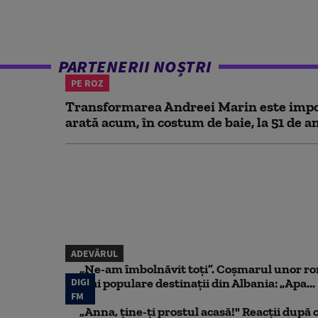
PARTENERII NOȘTRI
PE ROZ
Transformarea Andreei Marin este impo
arată acum, în costum de baie, la 51 de a
ADEVĂRUL
„Ne-am îmbolnăvit toți”. Coșmarul unor ro
DIGI
mai populare destinații din Albania: „Apa...
FM
„Anna, ţine-ţi prostul acasă!" Reacţii după 