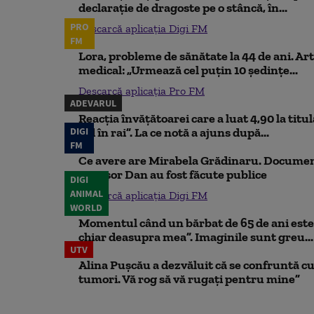
declaraţie de dragoste pe o stâncă, în...
PRO
Descarcă aplicația Digi FM
FM
Lora, probleme de sănătate la 44 de ani. Art
medical: „Urmează cel puțin 10 ședințe...
Descarcă aplicația Pro FM
ADEVARUL
Reacția învățătoarei care a luat 4,90 la titu
DIGI
iad în rai”. La ce notă a ajuns după...
FM
Ce avere are Mirabela Grădinaru. Document
Nicușor Dan au fost făcute publice
DIGI
ANIMAL
Descarcă aplicația Digi FM
WORLD
Momentul când un bărbat de 65 de ani este 
chiar deasupra mea”. Imaginile sunt greu...
UTV
Alina Pușcău a dezvăluit că se confruntă cu
tumori. Vă rog să vă rugați pentru mine”