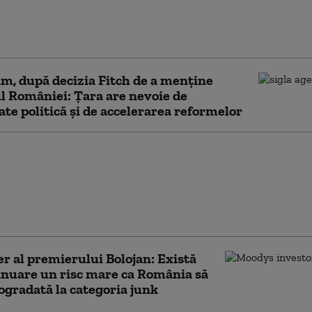
gaciu: Discuțiile AUR cu partidele
ntare au eșuat. Singura soluție pentru
 sunt alegerile anticipate
, după decizia Fitch de a menține
l României: Țara are nevoie de
tate politică și de accelerarea reformelor
roape 3 luni de criză
, soluțiile sunt tot mai
. Compromisul propus
 „Ar fi o continuitate a
rului”
er al premierului Bolojan: Există
inuare un risc mare ca România să
rogradată la categoria junk