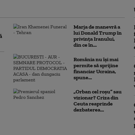
Marja de manevră a
lui Donald Trump în
ă
privința Iranului,
din ce în...
România nu își mai
permite să sprijine
financiar Ucraina,
spune...
„Orban cel roșu” sau
vizionar? Criza din
Ceuta reaprinde
dezbaterea...