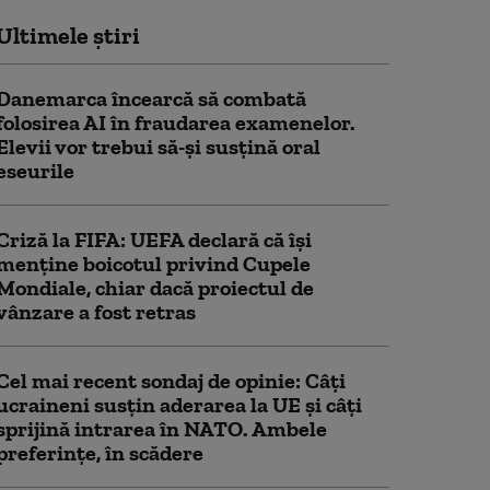
Ultimele știri
Danemarca încearcă să combată
folosirea AI în fraudarea examenelor.
Elevii vor trebui să-şi susţină oral
eseurile
Criză la FIFA: UEFA declară că îşi
menţine boicotul privind Cupele
Mondiale, chiar dacă proiectul de
vânzare a fost retras
Cel mai recent sondaj de opinie: Câți
ucraineni susțin aderarea la UE și câți
sprijină intrarea în NATO. Ambele
preferințe, în scădere