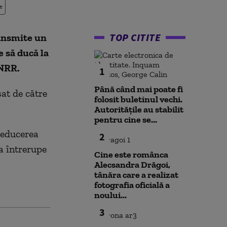
e
TOP CITITE
ransmite un
 să ducă la
PNRR.
1
Până când mai poate fi
at de către
folosit buletinul vechi.
Autoritățile au stabilit
pentru cine se...
 reducerea
2
a întrerupe
Cine este românca
Alecsandra Drăgoi,
tânăra care a realizat
fotografia oficială a
noului...
3