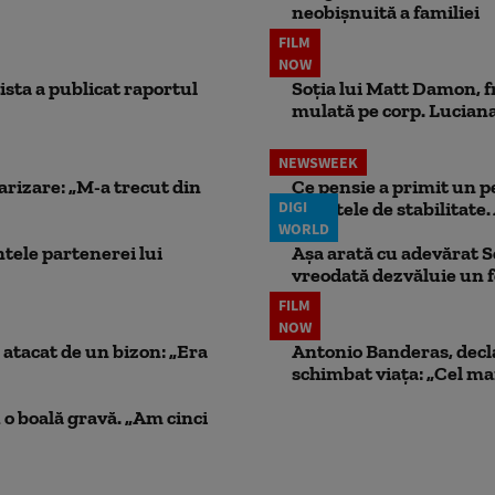
neobișnuită a familiei
FILM
NOW
ista a publicat raportul
Soția lui Matt Damon, f
mulată pe corp. Luciana 
NEWSWEEK
larizare: „M-a trecut din
Ce pensie a primit un 
DIGI
punctele de stabilitate. 
WORLD
ele partenerei lui
Așa arată cu adevărat S
vreodată dezvăluie un
FILM
NOW
atacat de un bizon: „Era
Antonio Banderas, decla
schimbat viața: „Cel mai
 o boală gravă. „Am cinci