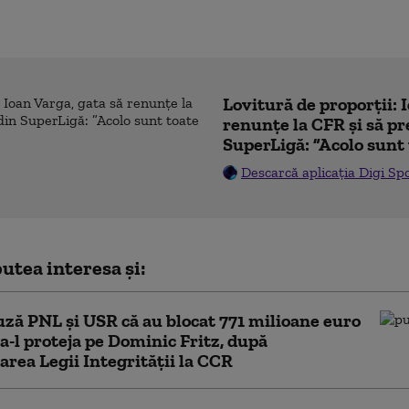
Lovitură de proporții: 
renunțe la CFR și să pre
SuperLigă: ”Acolo sunt 
Descarcă aplicația Digi Sp
utea interesa și:
ză PNL şi USR că au blocat 771 milioane euro
a-l proteja pe Dominic Fritz, după
area Legii Integrității la CCR