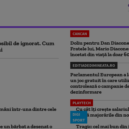
CANCAN
sibil de ignorat. Cum
Doliu pentru Dan Diacone
Fratele lui, Mario Diacone
ni
încetat din viață la doar 6
EDITIADEDIMINEATA.RO
Parlamentul European a l
un joc gratuit în care utili
controlează o campanie d
dezinformare
PLAYTECH
mâni într-una dintre cele
Cu cât îți crește salari
DIGI
aplică majorările din no
SPORT
ce un bărbat a desenat o
Tragic: cel mai bun din i