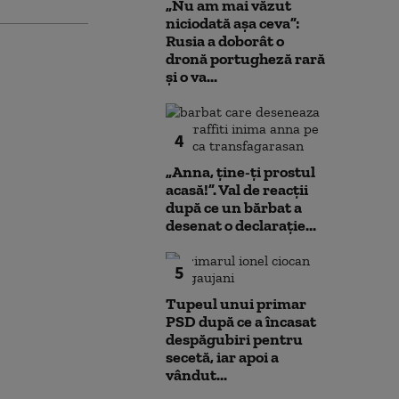
„Nu am mai văzut
niciodată așa ceva”:
Rusia a doborât o
dronă portugheză rară
și o va...
4
„Anna, ţine-ţi prostul
acasă!”. Val de reacții
după ce un bărbat a
desenat o declarație...
5
Tupeul unui primar
PSD după ce a încasat
despăgubiri pentru
secetă, iar apoi a
vândut...