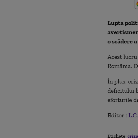
Lupta polit
avertisment
o scădere a
Acest lucru
România. Da
În plus, cr
deficitului
eforturile d
Editor :
L.C.
Etichete:
criza