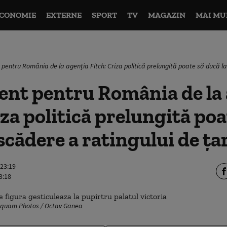
CONOMIE
EXTERNE
SPORT
TV
MAGAZIN
MAI MU
pentru România de la agenția Fitch: Criza politică prelungită poate să ducă la
ent pentru România de la
iza politică prelungită poa
 scădere a ratingului de ța
 23:19
3:18
 Inquam Photos / Octav Ganea