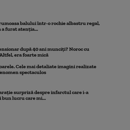
rumoasa balului într-o rochie albastru regal,
a furat atenția...
pensionar după 40 ani munciți? Noroc cu
Altfel, era foarte mică
oarele. Cele mai detaliate imagini realizate
 fenomen spectaculos
rație surpriză despre infarctul care i-a
 bun lucru care mi...