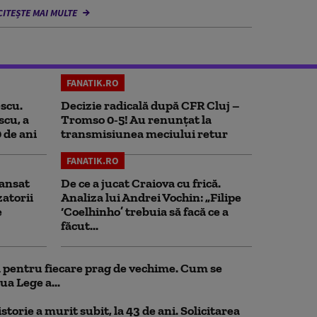
CITEȘTE MAI MULTE
FANATIK.RO
scu.
Decizie radicală după CFR Cluj –
scu, a
Tromso 0-5! Au renunțat la
0 de ani
transmisiunea meciului retur
FANATIK.RO
ansat
De ce a jucat Craiova cu frică.
zatorii
Analiza lui Andrei Vochin: „Filipe
e
‘Coelhinho’ trebuia să facă ce a
făcut...
ul pentru fiecare prag de vechime. Cum se
ua Lege a...
storie a murit subit, la 43 de ani. Solicitarea