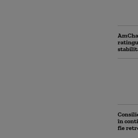
Dan Dun
parlame
România
AmCham
ratingu
stabili
După ap
politică
puține
de USR.
premie
Consili
în cont
fie ret