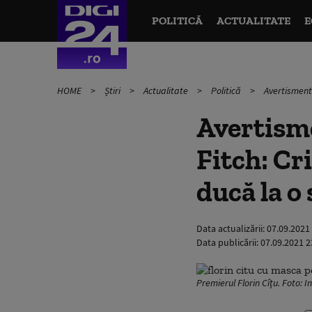
POLITICĂ
ACTUALITATE
E
HOME
Știri
Actualitate
Politică
Avertisment 
Avertism
Fitch: Cr
ducă la o
Data actualizării:
07.09.2021
Data publicării:
07.09.2021 2
Premierul Florin Cîțu. Foto: