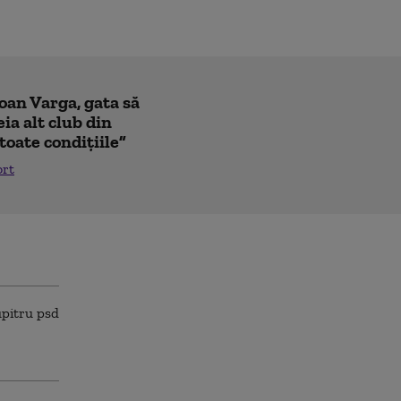
Ioan Varga, gata să
ia alt club din
toate condițiile”
ort