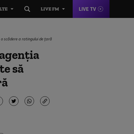
LIVE TV
LTE
LIVE FM
 o scădere a ratingului de țară
 agenția
te să
ră