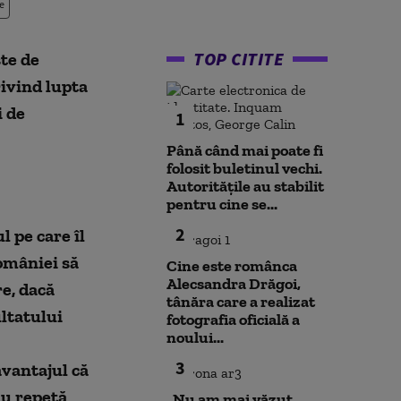
e
TOP CITITE
te de
rivind lupta
i de
1
Până când mai poate fi
folosit buletinul vechi.
Autoritățile au stabilit
pentru cine se...
2
 pe care îl
omâniei să
Cine este românca
Alecsandra Drăgoi,
e, dacă
tânăra care a realizat
ltatului
fotografia oficială a
noului...
3
avantajul că
nu repetă
„Nu am mai văzut