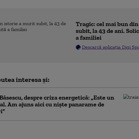
Tragic: cel mai bun din
subit, la 43 de ani. Sol
a familiei
Descarcă aplicația Digi Sp
utea interesa și:
Băsescu, despre criza energetică: „Este un
al. Am ajuns aici cu niște panarame de
i”
u, despre amendamentul PSD la
NI: „Și un absolvent de liceu le