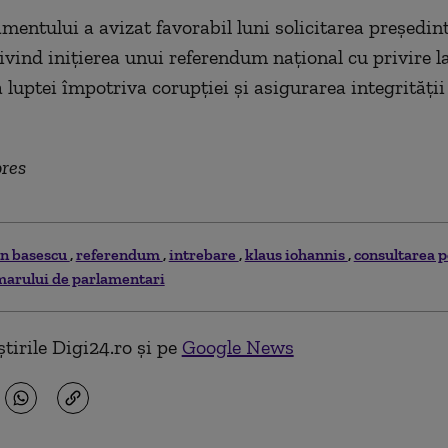
amentului a avizat favorabil luni solicitarea președin
ivind inițierea unui referendum național cu privire l
 luptei împotriva corupției și asigurarea integrității
pres
an basescu
referendum
intrebare
klaus iohannis
consultarea p
arului de parlamentari
tirile Digi24.ro și pe
Google News