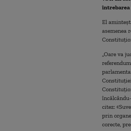
întrebarea
El aminteșt
asemenea re
Constituțion
„Oare va ju
referendum 
parlamentar
Constituției
Constituțio
încălcându-
citez: «Suv
prin organel
corecte, pr