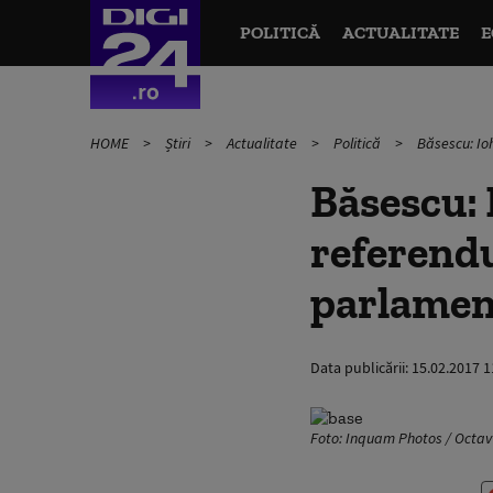
POLITICĂ
ACTUALITATE
E
HOME
Știri
Actualitate
Politică
Băsescu: Io
Băsescu: 
referend
parlamen
Data publicării:
15.02.2017 1
Foto: Inquam Photos / Octa