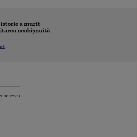
 istorie a murit
icitarea neobișnuită
ort