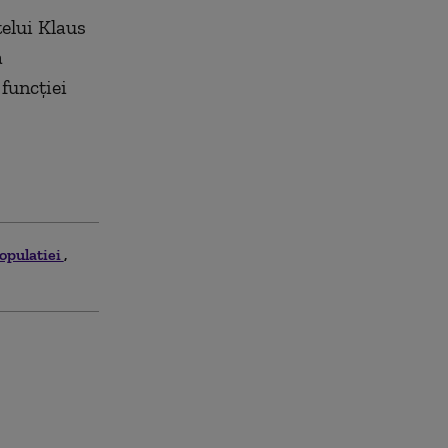
telui Klaus
a
 funcției
opulatiei