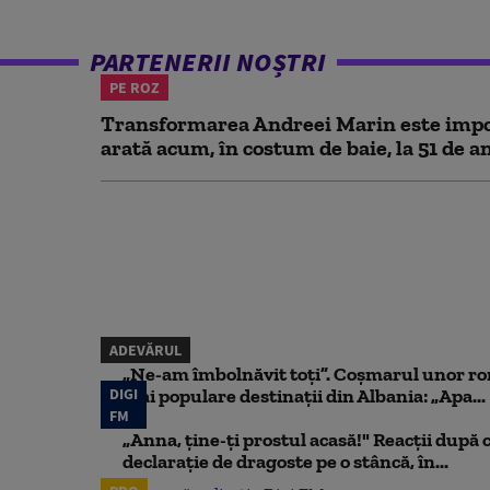
PARTENERII NOȘTRI
PE ROZ
Transformarea Andreei Marin este impo
arată acum, în costum de baie, la 51 de a
ADEVĂRUL
„Ne-am îmbolnăvit toți”. Coșmarul unor ro
DIGI
mai populare destinații din Albania: „Apa...
FM
„Anna, ţine-ţi prostul acasă!" Reacţii după 
declaraţie de dragoste pe o stâncă, în...