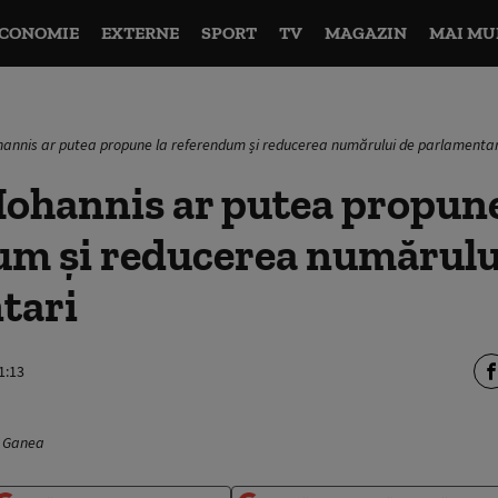
CONOMIE
EXTERNE
SPORT
TV
MAGAZIN
MAI MU
hannis ar putea propune la referendum și reducerea numărului de parlamentar
Iohannis ar putea propune
um și reducerea numărulu
tari
1:13
v Ganea