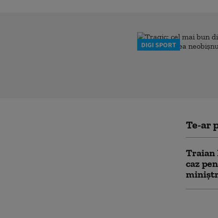
DIGI SPORT
Te-ar p
Traian 
caz pen
miniștr
Băsesc
legea A