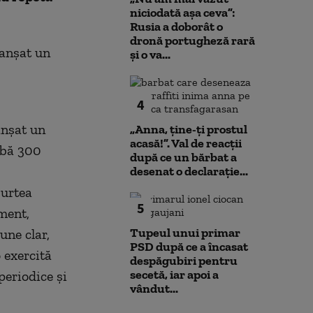
niciodată așa ceva”:
Rusia a doborât o
dronă portugheză rară
lanșat un
și o va...
4
anșat un
„Anna, ţine-ţi prostul
acasă!”. Val de reacții
ibă 300
după ce un bărbat a
desenat o declarație...
Curtea
5
ment,
Tupeul unui primar
une clar,
PSD după ce a încasat
 exercită
despăgubiri pentru
secetă, iar apoi a
periodice și
vândut...