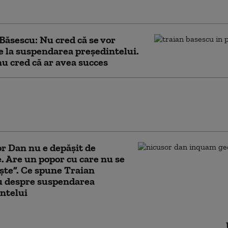
că e neconstituţional”
Băsescu: Nu cred că se vor
e la suspendarea preşedintelui.
 nu cred că ar avea succes
: Bolojan va trebui să refacă coaliţia
un timp. Țara a fost adusă în situaţia în
ste acum de tandemul PSD-PNL
r Dan nu e depășit de
e. Are un popor cu care nu se
ște”. Ce spune Traian
u despre suspendarea
ntelui