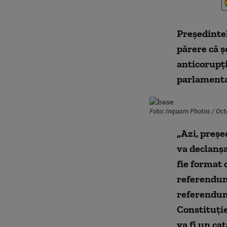
Președintel
părere că ș
anticorupți
parlamenta
Foto: Inquam Photos / Oc
„Azi, preșe
va declanșa
fie format 
referendumu
referendum
Constituție
va fi un ca