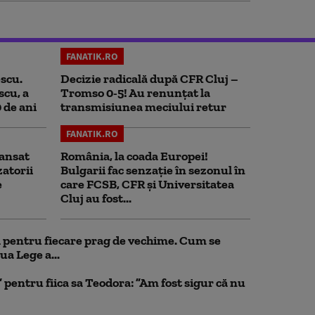
FANATIK.RO
scu.
Decizie radicală după CFR Cluj –
scu, a
Tromso 0-5! Au renunțat la
0 de ani
transmisiunea meciului retur
FANATIK.RO
ansat
România, la coada Europei!
zatorii
Bulgarii fac senzație în sezonul în
e
care FCSB, CFR și Universitatea
Cluj au fost...
ul pentru fiecare prag de vechime. Cum se
ua Lege a...
pentru fiica sa Teodora: ”Am fost sigur că nu