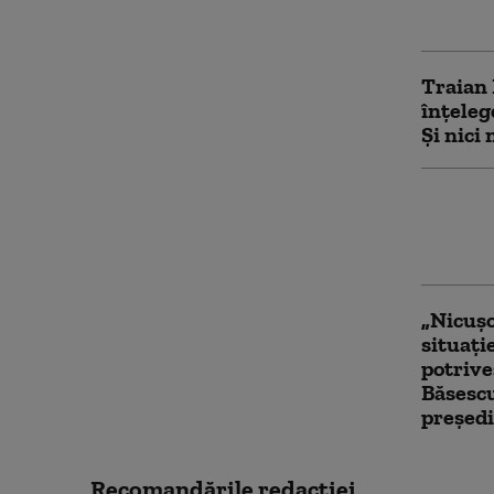
spunea 
Traian 
înţeleg
Şi nici
Băsescu
pentru 
care e
„Nicușo
situați
potrive
Băsesc
președi
Recomandările redacţiei