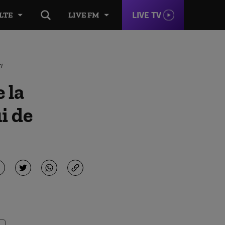
LIVE TV
LTE
LIVE FM
i
 la
i de