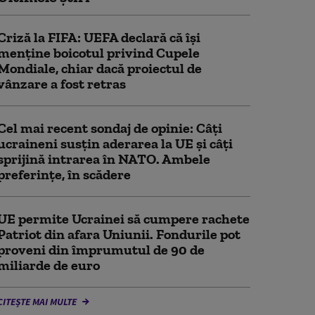
Criză la FIFA: UEFA declară că îşi
menţine boicotul privind Cupele
Mondiale, chiar dacă proiectul de
vânzare a fost retras
Cel mai recent sondaj de opinie: Câți
ucraineni susțin aderarea la UE și câți
sprijină intrarea în NATO. Ambele
preferințe, în scădere
UE permite Ucrainei să cumpere rachete
Patriot din afara Uniunii. Fondurile pot
proveni din împrumutul de 90 de
miliarde de euro
CITEȘTE MAI MULTE