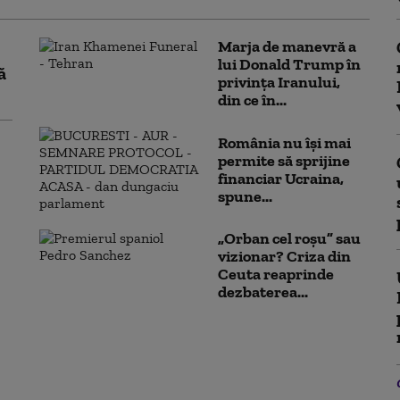
Marja de manevră a
lui Donald Trump în
ă
privința Iranului,
din ce în...
România nu își mai
permite să sprijine
financiar Ucraina,
spune...
„Orban cel roșu” sau
vizionar? Criza din
Ceuta reaprinde
dezbaterea...