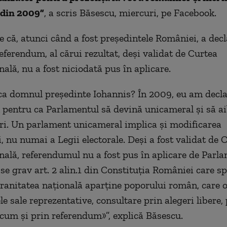
 din 2009”
, a scris Băsescu, miercuri, pe Facebook.
e că, atunci când a fost președintele României, a dec
ferendum, al cărui rezultat, deși validat de Curtea
ală, nu a fost niciodată pus în aplicare.
ca domnul președinte Iohannis? În 2009, eu am decl
pentru ca Parlamentul să devină unicameral și să a
i. Un parlament unicameral implica și modificarea
, nu numai a Legii electorale. Deși a fost validat de 
nală, referendumul nu a fost pus în aplicare de Parla
se grav art. 2 alin.1 din Constituția României care sp
eranitatea națională aparține poporului român, care o
e sale reprezentative, consultare prin alegeri libere, 
ecum și prin referendum»”, explică Băsescu.