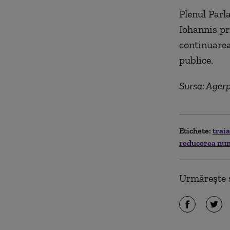
Plenul Parl
Iohannis pr
continuarea
publice.
Sursa: Ager
Etichete:
trai
reducerea num
Urmărește ș