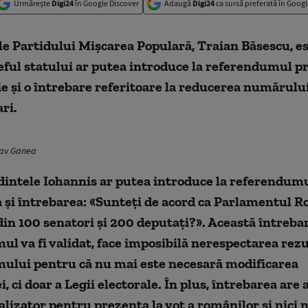
Urmărește
Digi24
în Google Discover
Adaugă
Digi24
ca sursă preferată în Googl
e Partidului Mișcarea Populară, Traian Băsescu, es
eful statului ar putea introduce la referendumul p
e și o întrebare referitoare la reducerea numărulu
ri.
tav Ganea
dintele Iohannis ar putea introduce la referendumul
 și întrebarea: «Sunteți de acord ca Parlamentul R
din 100 senatori și 200 deputați?». Această întrebar
l va fi validat, face imposibilă nerespectarea rezu
ului pentru că nu mai este necesară modificarea
i, ci doar a Legii electorale. În plus, întrebarea are 
talizator pentru prezența la vot a românilor și nici 