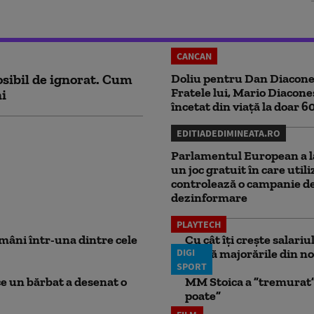
CANCAN
sibil de ignorat. Cum
Doliu pentru Dan Diacone
Fratele lui, Mario Diacone
ni
încetat din viață la doar 6
EDITIADEDIMINEATA.RO
Parlamentul European a l
un joc gratuit în care utili
controlează o campanie d
dezinformare
PLAYTECH
mâni într-una dintre cele
Cu cât îți crește salari
DIGI
aplică majorările din no
SPORT
ce un bărbat a desenat o
MM Stoica a ”tremurat” 
poate”