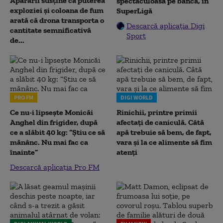
Apărării susține că puterea
spectaculoasă pe bancă, în
exploziei și coloana de fum
SuperLigă
arată că drona transporta o
Descarcă aplicația Digi
cantitate semnificativă
Sport
de...
PRO FM
DIGI WORLD
Ce nu-i lipsește Monicăi
Rinichii, printre primii
Anghel din frigider, după
afectați de caniculă. Câtă
ce a slăbit 40 kg: “Știu ce să
apă trebuie să bem, de fapt,
mănânc. Nu mai fac ca
vara și la ce alimente să fim
înainte”
atenți
Descarcă aplicația Pro FM