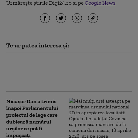
Urmărește știrile Digi24.ro și pe
Google News
Te-ar putea interesa și:
Dan Motreanu, reacție după
menținerea ratingului de țară:
„Nu putem reveni la iluzia că
există bani fără limită”
Nicușor Dan a trimis
înapoi Parlamentului
proiectul de lege care
dublează numărul
urșilor ce pot fi
împușcați