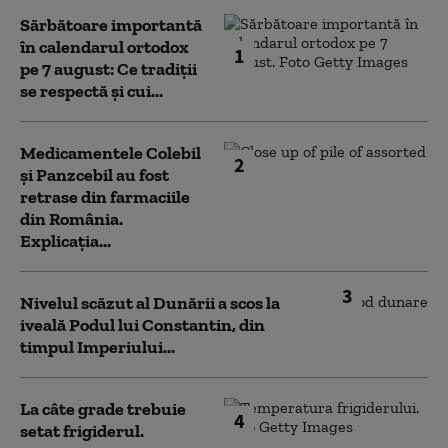
Sărbătoare importantă
în calendarul ortodox
1
pe 7 august: Ce tradiții
se respectă și cui...
Medicamentele Colebil
2
și Panzcebil au fost
retrase din farmaciile
din România.
Explicația...
3
Nivelul scăzut al Dunării a scos la
iveală Podul lui Constantin, din
timpul Imperiului...
La câte grade trebuie
4
setat frigiderul.