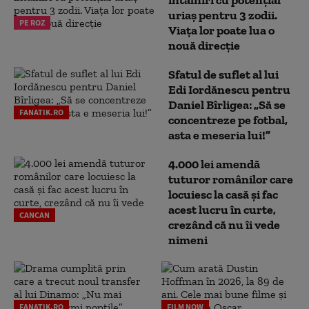
uriaș pentru 3 zodii.
PE ROZ
Viața lor poate lua o
nouă direcție
Sfatul de suflet al lui
Edi Iordănescu pentru
Daniel Bîrligea: „Să se
FANATIK.RO
concentreze pe fotbal,
asta e meseria lui!”
4.000 lei amendă
tuturor românilor care
locuiesc la casă și fac
acest lucru în curte,
CANCAN
crezând că nu îi vede
nimeni
FANATIK.RO
FILM NOW