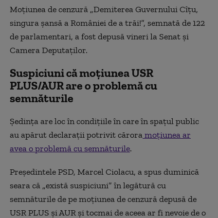
Moţiunea de cenzură „Demiterea Guvernului Cîţu,
singura şansă a României de a trăi!”, semnată de 122
de parlamentari, a fost depusă vineri la Senat şi
Camera Deputaţilor.
Suspiciuni că moțiunea USR
PLUS/AUR are o problemă cu
semnăturile
Ședința are loc în condițiile în care în spațul public
au apărut declarații potrivit cărora
moțiunea ar
avea o problemă cu semnăturile
.
Preşedintele PSD, Marcel Ciolacu, a spus duminică
seara că „există suspiciuni” în legătură cu
semnăturile de pe moţiunea de cenzură depusă de
USR PLUS şi AUR și tocmai de aceea ar fi nevoie de o