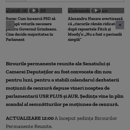
of
0
seconds
Surse: Cum încearcă PSD să
Alexandru Nazare avertizează
strângă voturile necesare
că „riscurile rămân ridicate”
pentru Guvernul Grindeanu.
după rapoartele Fitch și
Cine decide majoritatea în
Moody’s: „Nu a fost o perioadă
Parlament
simplă”
Birourile permanente reunite ale Senatului şi
Camerei Deputaţilor au fost convocate din nou
pentru luni, pentru a stabili calendarul dezbaterii
moţiunii de cenzură depuse vineri noaptea de
parlamentarii USR PLUS şi AUR. Ședința vine în plin
scandal al semnătturilor pe moțiunea de cenzură.
ACTUALIZARE 12:00
A început ședința Birourilor
Permanente Reunite.