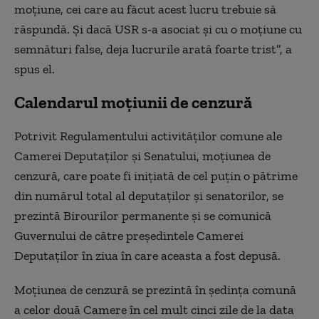
moţiune, cei care au făcut acest lucru trebuie să
răspundă. Şi dacă USR s-a asociat şi cu o moţiune cu
semnături false, deja lucrurile arată foarte trist”, a
spus el.
Calendarul moțiunii de cenzură
Potrivit Regulamentului activităţilor comune ale
Camerei Deputaţilor şi Senatului, moţiunea de
cenzură, care poate fi iniţiată de cel puţin o pătrime
din numărul total al deputaţilor şi senatorilor, se
prezintă Birourilor permanente şi se comunică
Guvernului de către preşedintele Camerei
Deputaţilor în ziua în care aceasta a fost depusă.
Moţiunea de cenzură se prezintă în şedinţa comună
a celor două Camere în cel mult cinci zile de la data