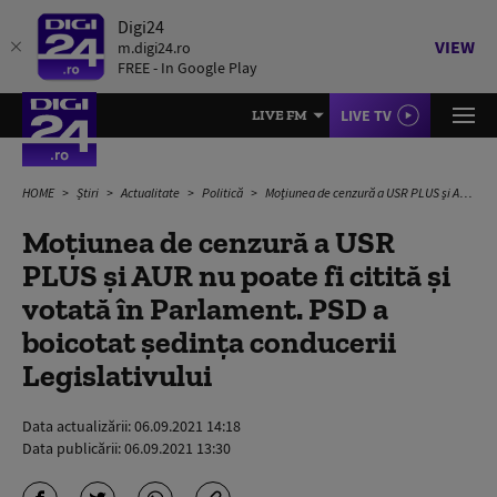
Digi24
VIEW
m.digi24.ro
FREE - In Google Play
LIVE TV
LIVE FM
HOME
Știri
Actualitate
Politică
Moțiunea de cenzură a USR PLUS și AUR nu poate fi citită și votată în Parlament. PSD a boicotat ședința conducerii Legislativului
Moțiunea de cenzură a USR
PLUS și AUR nu poate fi citită și
votată în Parlament. PSD a
boicotat ședința conducerii
Legislativului
Data actualizării:
06.09.2021 14:18
Data publicării:
06.09.2021 13:30