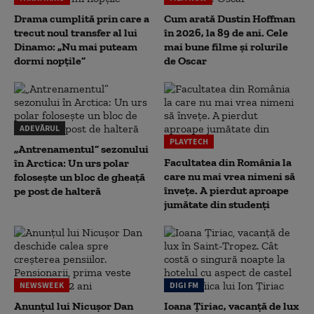
Drama cumplită prin care a
Cum arată Dustin Hoffman
trecut noul transfer al lui
în 2026, la 89 de ani. Cele
Dinamo: „Nu mai puteam
mai bune filme și rolurile
dormi nopțile”
de Oscar
ADEVĂRUL
PLAYTECH
„Antrenamentul” sezonului
Facultatea din România la
în Arctica: Un urs polar
care nu mai vrea nimeni să
folosește un bloc de gheață
înveţe. A pierdut aproape
pe post de halteră
jumătate din studenţi
NEWSWEEK
DIGI FM
Anunțul lui Nicușor Dan
Ioana Țiriac, vacanță de lux