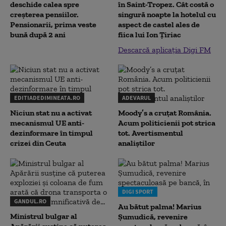
deschide calea spre
în Saint-Tropez. Cât costă o
creșterea pensiilor.
singură noapte la hotelul cu
Pensionarii, prima veste
aspect de castel ales de
bună după 2 ani
fiica lui Ion Țiriac
Descarcă aplicația Digi FM
EDITIADEDIMINEATA.RO
ADEVARUL
Niciun stat nu a activat
Moody’s a cruțat România.
mecanismul UE anti-
Acum politicienii pot strica
dezinformare în timpul
tot. Avertismentul
crizei din Ceuta
analiștilor
DIGI SPORT
GANDUL.RO
Au bătut palma! Marius
Ministrul bulgar al
Șumudică, revenire