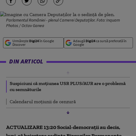
Parlamentul României - plenul Camerei Deputaților. Foto: Inquam
Photos / Octav Ganea
Urmărește
Digi24
în Google
Adaugă
Digi24
ca sursă preferată în
Discover
Google
DIN ARTICOL
Suspiciuni că moțiunea USR PLUS/AUR are o problemă
cu semnăturile
Calendarul moțiunii de cenzură
ACTUALIZARE 13:20 Social-democrații au decis,
luni, să boicoteze ședința Birourilor Permanente