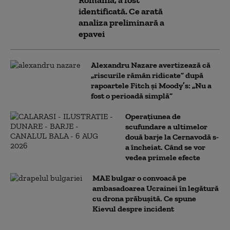
identificată. Ce arată
analiza preliminară a
epavei
Alexandru Nazare avertizează că
„riscurile rămân ridicate” după
rapoartele Fitch și Moody’s: „Nu a
fost o perioadă simplă”
Operațiunea de
scufundare a ultimelor
două barje la Cernavodă s-
a încheiat. Când se vor
vedea primele efecte
MAE bulgar o convoacă pe
ambasadoarea Ucrainei în legătură
cu drona prăbuşită. Ce spune
Kievul despre incident