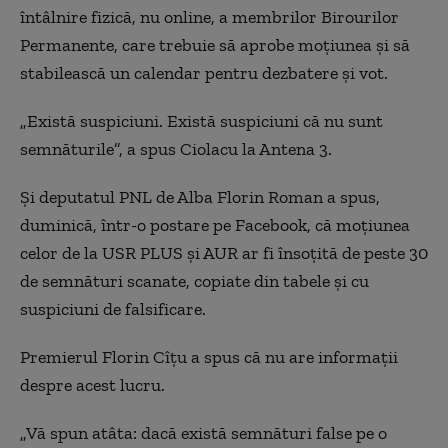
întâlnire fizică, nu online, a membrilor Birourilor
Permanente, care trebuie să aprobe moțiunea și să
stabilească un calendar pentru dezbatere și vot.
„Există suspiciuni. Există suspiciuni că nu sunt
semnăturile”, a spus Ciolacu la Antena 3.
Și deputatul PNL de Alba Florin Roman a spus,
duminică, într-o postare pe Facebook, că moţiunea
celor de la USR PLUS și AUR ar fi însoţită de peste 30
de semnături scanate, copiate din tabele şi cu
suspiciuni de falsificare.
Premierul Florin Cîţu a spus că nu are informații
despre acest lucru.
„Vă spun atâta: dacă există semnături false pe o