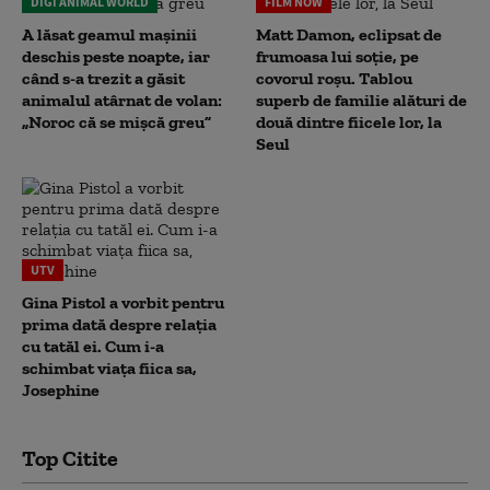
DIGI ANIMAL WORLD
FILM NOW
A lăsat geamul mașinii
Matt Damon, eclipsat de
deschis peste noapte, iar
frumoasa lui soție, pe
când s-a trezit a găsit
covorul roșu. Tablou
animalul atârnat de volan:
superb de familie alături de
„Noroc că se mișcă greu”
două dintre fiicele lor, la
Seul
UTV
Gina Pistol a vorbit pentru
prima dată despre relația
cu tatăl ei. Cum i-a
schimbat viața fiica sa,
Josephine
Top Citite