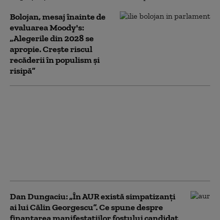
Bolojan, mesaj înainte de
evaluarea Moody's:
„Alegerile din 2028 se
apropie. Crește riscul
recăderii în populism și
risipă”
România nu își mai
permite să sprijine
financiar Ucraina,
spune Dungaciu.
Liderul AUR se
distanțează de
discursul lui Simion
Dan Dungaciu: „În AUR există simpatizanți
ai lui Călin Georgescu”. Ce spune despre
finanțarea manifestațiilor fostului candidat