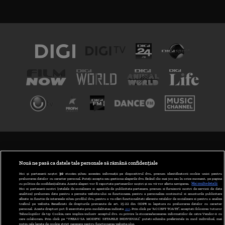
TERMENI ȘI CONDIȚII
POLITICA DE CONFIDENȚIALITATE
Nouă ne pasă ca datele tale personale să rămână confidențiale
Noi și partenerii noștri
30
stocăm și/sau accesăm informații pe dispozitivul dvs., precum identificatorii cookie unici pentru
prelucrarea datelor cu caracter personal. Puteți accepta sau gestiona alegerile dvs. făcând clic mai jos sau în orice moment, pe pagina
ABONARE DIGI TV
cu politica de confidențialitate. Aceste alegeri vor fi raportate partenerilor noștri și nu vă vor afecta navigarea.
Mai multe detalii
Noi si partenerii nostri (retelele de socializare si agentiile de publicitate partenere, precum si furnizorii nostri de servicii de date
analitice) prelucram date pentru a permite website-ului sa functioneze, pentru a personaliza continutul si anunturile publicitare
GESTIONAȚI PREFERINȚELE
afisate in functie de interesele si/sau profilul dvs., pentru a va oferi functionalitati aferente retelelor de socializare si pentru a analiza
traficul pe website. Beneficiati de drepturile prevazute de art. 15-22 din GDPR in legatura cu prelucrarea datelor cu caracter
personal. Aceste drepturi pot fi exercitate prin modalitatea indicata
aici
. Prin click pe “ACCEPT TOATE”, acceptati folosirea tuturor
CODUL DIGI24
Tehnologiilor de tip Cookie, care implica inclusiv acceptul dvs. cu privire la stocarea/accesarea informatiilor de catre Vendor-ii cu
care colaboram. Prin click pe “VREAU SA MODIFIC SETARILE INDIVIDUAL” puteti schimba preferintele in mod individual, mai
putin cele legate de cookie strict necesare pentru functionarea website-ului.