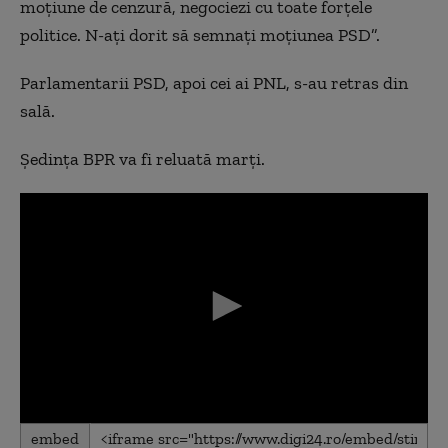
moțiune de cenzură, negociezi cu toate forțele
politice. N-ați dorit să semnați moțiunea PSD”.
Parlamentarii PSD, apoi cei ai PNL, s-au retras din
sală.
Ședința BPR va fi reluată marți.
0
embed
seconds