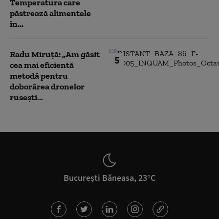
Temperatura care
păstrează alimentele
în...
Radu Miruță: „Am găsit
5
cea mai eficientă
metodă pentru
doborârea dronelor
rusești...
București Băneasa, 23°C