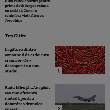
Gina Pistol a vorbit pentru
prima dată despre relația
cu tatăl ei. Cum i-a
schimbat viața fiica sa,
Josephine
Top Citite
Legătura dintre
consumul de ardei iute
și cancer. Ce a
descoperit un nou
1
studiu
Radu Miruță: „Am găsit
cea mai eficientă
metodă pentru
doborârea dronelor
2
rusești...