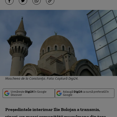
Moscheea de la Constanța. Foto: Captură Digi24.
Urmărește
Digi24
în Google
Adaugă
Digi24
ca sursă preferată în
Discover
Google
Preşedintele interimar Ilie Bolojan a transmis,
vineri, un mesaj comunităţii musulmane din ţara