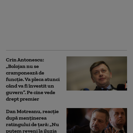
De ce Estonia
devansează toate
celelalte țări în ceea ce
privește expații. Locul
României în Indicele
Global de Relocare
Crin Antonescu:
„Bolojan nu se
cramponează de
funcție. Va pleca atunci
când va fi învestit un
guvern”. Pe cine vede
drept premier
Dan Motreanu, reacție
după menținerea
ratingului de țară: „Nu
putem reveni la iluzia