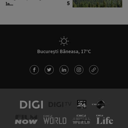
5
la...
București Băneasa, 17°C