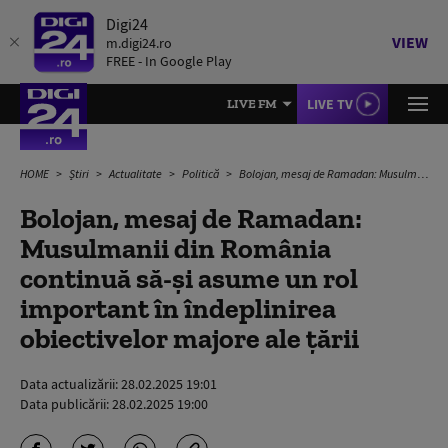
Digi24
VIEW
m.digi24.ro
FREE - In Google Play
LIVE TV
LIVE FM
HOME
Știri
Actualitate
Politică
Bolojan, mesaj de Ramadan: Musulmanii din România continuă să-şi asume un rol important în îndeplinirea obiectivelor majore ale ţării
Bolojan, mesaj de Ramadan:
Musulmanii din România
continuă să-şi asume un rol
important în îndeplinirea
obiectivelor majore ale ţării
Data actualizării:
28.02.2025 19:01
Data publicării:
28.02.2025 19:00