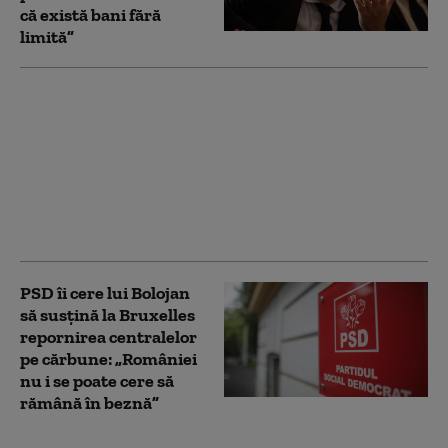
că există bani fără
limită”
Scufundarea barjelor
pentru devierea apei
spre Cernavodă este în
desfășurare. Apele
Române anunță când
ar putea crește debitul
Dunării
PSD îi cere lui Bolojan
să susțină la Bruxelles
repornirea centralelor
pe cărbune: „României
nu i se poate cere să
rămână în beznă”