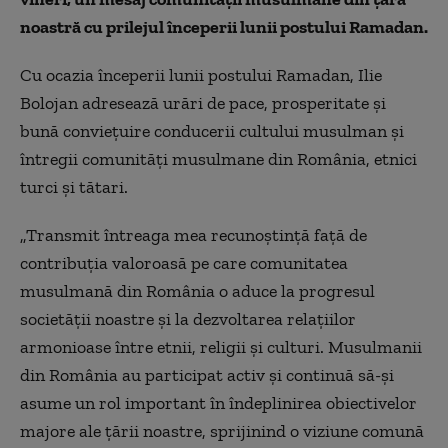
noastră cu prilejul începerii lunii postului Ramadan.
Cu ocazia începerii lunii postului Ramadan, Ilie
Bolojan adresează urări de pace, prosperitate şi
bună convieţuire conducerii cultului musulman şi
întregii comunităţi musulmane din România, etnici
turci şi tătari.
„Transmit întreaga mea recunoştinţă faţă de
contribuţia valoroasă pe care comunitatea
musulmană din România o aduce la progresul
societăţii noastre şi la dezvoltarea relaţiilor
armonioase între etnii, religii şi culturi. Musulmanii
din România au participat activ şi continuă să-şi
asume un rol important în îndeplinirea obiectivelor
majore ale ţării noastre, sprijinind o viziune comună