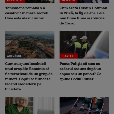
FANATIK.RO
FILM NOW
Tenismena română s-a
Cum arată Dustin Hoffman
căsătorit în mare secret.
în 2026, la 89 de ani. Cele
Cine este alesul inimii
mai bune filme și rolurile
de Oscar
ADEVĂRUL
PLAYTECH
Cum au ajuns localnicii
Poate Poliția să stea cu
unui oraș din România să
radarul ascuns după un
fie terorizați de un grup de
copac sau un panou? Ce
minori. Copiii se filmează
spune Codul Rutier
făcând cascadorii pe
biciclete