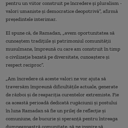
pentru un viitor construit pe încredere şi pluralism -
valori umaniste şi democratice deopotrivă”, afirmă
preşedintele interimar.
El spune că, de Ramadan, „avem oportunitatea să
cunoaştem tradiţiile şi patrimoniul comunităţii
musulmane, împreună cu care am construit în timp
o civilizaţie bazată pe diversitate, cunoaştere şi
respect reciproc”.
„Am încredere că aceste valori ne vor ajuta să
traversăm împreună dificultăţile actuale, generate
de război şi de reapariţia curentelor extremiste. Fie
ca această perioadă dedicată rugăciunii şi postului
în luna Ramadan să fie un prilej de reflecţie şi
comuniune, de bucurie şi speranţă pentru întreaga
dumneavoastră comunitate, să ne inspire să