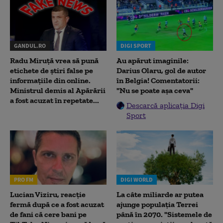
GANDUL.RO
DIGI SPORT
Radu Miruţă vrea să pună
Au apărut imaginile:
etichete de știri false pe
Darius Olaru, gol de autor
informațiile din online.
în Belgia! Comentatorii:
Ministrul demis al Apărării
"Nu se poate așa ceva"
a fost acuzat în repetate...
Descarcă aplicația Digi
Sport
PRO FM
DIGI WORLD
Lucian Viziru, reacție
La câte miliarde ar putea
fermă după ce a fost acuzat
ajunge populația Terrei
de fani că cere bani pe
până în 2070. "Sistemele de