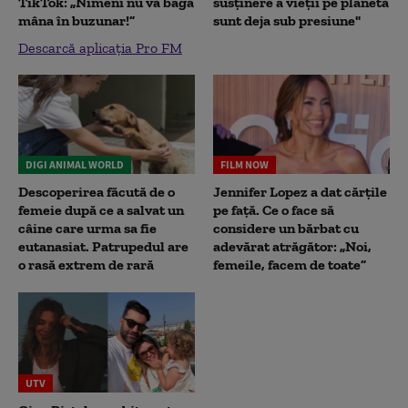
TikTok: „Nimeni nu vă bagă
susținere a vieții pe planetă
mâna în buzunar!”
sunt deja sub presiune"
Descarcă aplicația Pro FM
DIGI ANIMAL WORLD
FILM NOW
Descoperirea făcută de o
Jennifer Lopez a dat cărțile
femeie după ce a salvat un
pe față. Ce o face să
câine care urma sa fie
considere un bărbat cu
eutanasiat. Patrupedul are
adevărat atrăgător: „Noi,
o rasă extrem de rară
femeile, facem de toate”
UTV