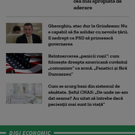
cea mai apropiată de
aderare
Gheorghiu, atac dur la Grindeanu: Nu
e capabil să fie solidar cu nevoile țării.
E nedrept ca PSD să primească
guvernarea
Reîntoarcerea „panicii roșii”: cum
folosește dreapta americană cuvântul
„comunism” ca armă. „Fanatici și fără
Dumnezeu”
Cum se scurg bani din sistemul de
sănătate. Șeful CNAS: „De unde ne-am
dat seama? Au uitat să întrebe dacă
pacienții mai sunt în viață”
DIGI ECONOMIC