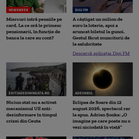
NEWSWEEK
DIGI FM
Miercuri intră pensiile pe
A câștigat un milion de
card. La ce oră le primesc
euro la loterie, apoi a
pensionarii, în funcție de
aruncat biletul la gunoi.
banca la care au cont?
Gestul făcut muncitorii de
la salubritate
Descarcă aplicația Digi FM
EDITIADEDIMINEATA.RO
ADEVARUL
Niciun stat nu a activat
Eclipsa de Soare din 12
mecanismul UE anti-
august 2026, spectacol rar
dezinformare în timpul
la apus. Adrian Șonka: „O
crizei din Ceuta
imagine pe care poate nu o
vezi niciodată în viață”