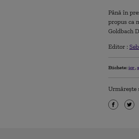
Până în pr
propus ca m
Goldbach Du
Editor :
Seb
Etichete:
icr
Urmărește ș