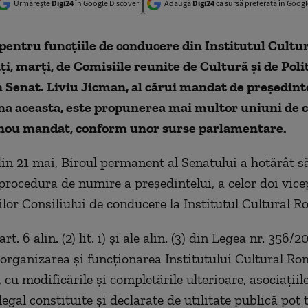
Urmărește
Digi24
în Google Discover
Adaugă
Digi24
ca sursă preferată în Googl
pentru funcţiile de conducere din Institutul Cult
aţi, marţi, de Comisiile reunite de Cultură şi de Poli
 Senat. Liviu Jicman, al cărui mandat de preşedinte
na aceasta, este propunerea mai multor uniuni de c
nou mandat, conform unor surse parlamentare.
din 21 mai, Biroul permanent al Senatului a hotărât s
procedura de numire a preşedintelui, a celor doi vice
lor Consiliului de conducere la Institutul Cultural R
rt. 6 alin. (2) lit. i) şi ale alin. (3) din Legea nr. 356
, organizarea şi funcţionarea Institutului Cultural Ro
 cu modificările şi completările ulterioare, asociaţiil
legal constituite şi declarate de utilitate publică pot