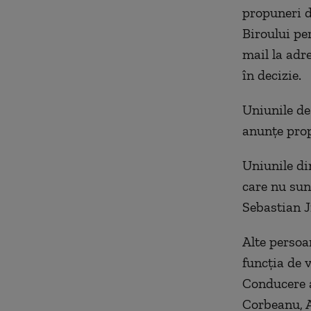
propuneri d
Biroului pe
mail la adr
în decizie.
Uniunile de
anunţe propr
Uniunile d
care nu sun
Sebastian J
Alte persoa
funcţia de 
Conducere a
Corbeanu, A