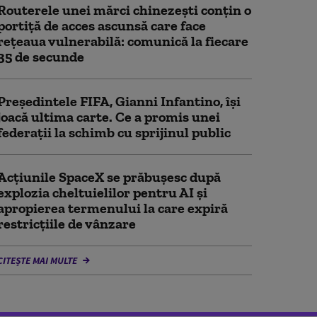
Routerele unei mărci chinezești conțin o
portiță de acces ascunsă care face
rețeaua vulnerabilă: comunică la fiecare
35 de secunde
Președintele FIFA, Gianni Infantino, îşi
joacă ultima carte. Ce a promis unei
federații la schimb cu sprijinul public
Acţiunile SpaceX se prăbuşesc după
explozia cheltuielilor pentru AI şi
apropierea termenului la care expiră
restricţiile de vânzare
CITEȘTE MAI MULTE