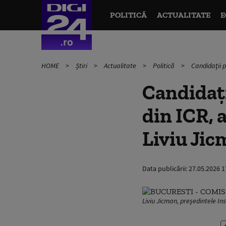
POLITICĂ
ACTUALITATE
E
HOME
Știri
Actualitate
Politică
Candidaţii 
Candidaţi
din ICR, 
Liviu Ji
Data publicării:
27.05.2026 1
Liviu Jicman, preşedintele In