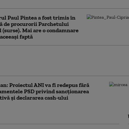
ul Paul Pintea a fost trimis în
ă de procurorii Parchetului
 (surse). Mai are o condamnare
aceeași faptă
ntul se reunește într-o nouă sesiune
dinară. Ce proiecte importante vor fi
ute în această săptămână
n: Proiectul ANI va fi redepus fără
mentele PSD privind sancționarea
tivă și declararea cash-ului