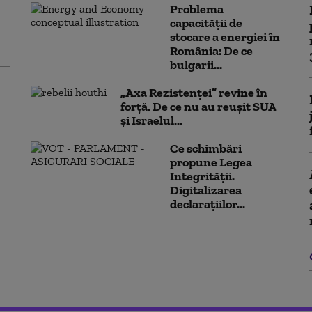
Problema
capacității de
stocare a energiei în
România: De ce
bulgarii...
„Axa Rezistenței” revine în
forță. De ce nu au reușit SUA
și Israelul...
Ce schimbări
propune Legea
Integrității.
Digitalizarea
declarațiilor...