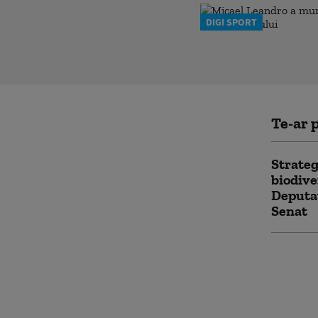
DIGI SPORT
Te-ar p
Strateg
biodive
Deputaț
Senat
Abrudea
votul pe
strateg
depind 
PNRR