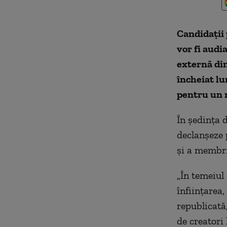
Candidaţii 
vor fi audi
externă din
încheiat lu
pentru un 
În şedinţa 
declanşeze 
şi a membri
„În temeiul a
înfiinţarea
republicată,
de creatori 