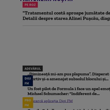
PE ROZ
"Tratamentul costă aproape jumătate de 
Detalii despre starea Alinei Pușcău, diag
ADEVĂRUL
„Dimineață mi-am pus plapuma”. Disperat d
DIGI
sportiv și-a amenajat subsolul blocului și...
FM
Un fost pilot de Formula 1 face un apel emoț
Michael Schumacher: "Indiferent de...
PRO
Descarcă aplicația Digi FM
FM