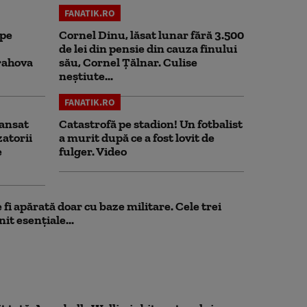
FANATIK.RO
 pe
Cornel Dinu, lăsat lunar fără 3.500
de lei din pensie din cauza finului
rahova
său, Cornel Țălnar. Culise
neștiute...
FANATIK.RO
ansat
Catastrofă pe stadion! Un fotbalist
zatorii
a murit după ce a fost lovit de
e
fulger. Video
fi apărată doar cu baze militare. Cele trei
it esențiale...