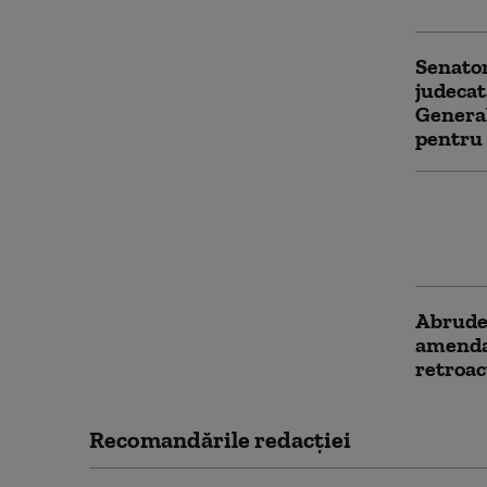
Senator
judecat
General
pentru 
Parlame
extraor
dezbăt
Abrudea
amenda
retroac
Recomandările redacţiei