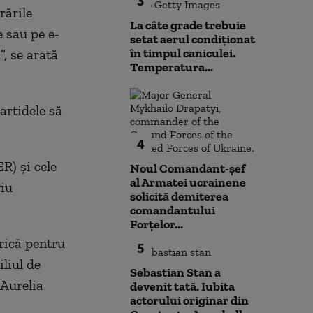
3
rările
La câte grade trebuie
e sau pe e-
setat aerul condiționat
în timpul caniculei.
, se arată
Temperatura...
artidele să
4
) şi cele
Noul Comandant-șef
al Armatei ucrainene
viu
solicită demiterea
comandantului
Forțelor...
rică pentru
5
liul de
Sebastian Stan a
Aurelia
devenit tată. Iubita
actorului originar din