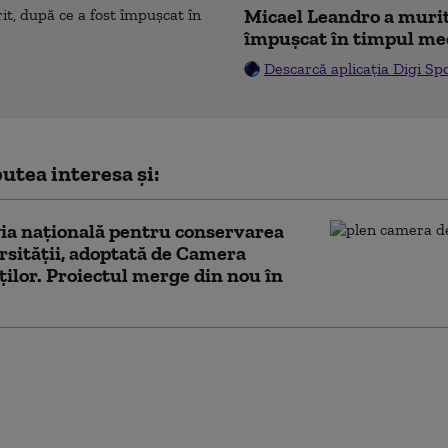
Micael Leandro a murit,
împușcat în timpul me
Descarcă aplicația Digi Sp
utea interesa și:
ia naţională pentru conservarea
rsităţii, adoptată de Camera
ilor. Proiectul merge din nou în
n, apel către senatori: De
 legea integrității și
ia pentru biodiversitate
3,48 miliarde de euro din