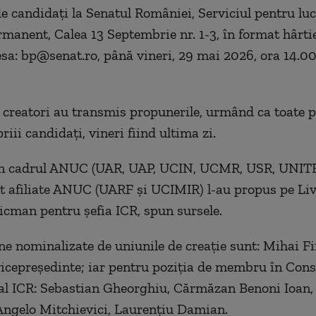
e candidaţi la Senatul României, Serviciul pentru luc
rmanent, Calea 13 Septembrie nr. 1-3, în format hârti
esa: bp@senat.ro, până vineri, 29 mai 2026, ora 14.00”
 creatori au transmis propunerile, urmând ca toate p
iii candidaţi, vineri fiind ultima zi.
in cadrul ANUC (UAR, UAP, UCIN, UCMR, USR, UNITER
t afiliate ANUC (UARF şi UCIMIR) l-au propus pe Li
icman pentru şefia ICR, spun sursele.
ne nominalizate de uniunile de creaţie sunt: Mihai Fi
vicepreşedinte; iar pentru poziţia de membru în Consi
l ICR: Sebastian Gheorghiu, Cărmăzan Benoni Ioan, 
ngelo Mitchievici, Laurenţiu Damian.