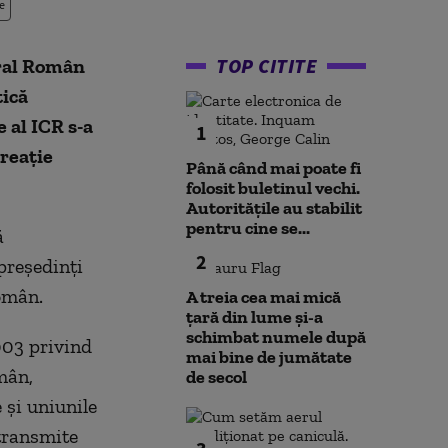
e
TOP CITITE
ural Român
tică
 al ICR s-a
1
reaţie
Până când mai poate fi
folosit buletinul vechi.
Autoritățile au stabilit
pentru cine se...
ă
2
preşedinţi
omân.
A treia cea mai mică
țară din lume și-a
schimbat numele după
/2003 privind
mai bine de jumătate
mân,
de secol
e şi uniunile
 transmite