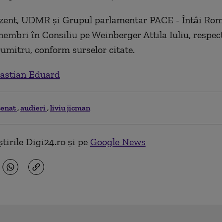
ezent, UDMR şi Grupul parlamentar PACE - Întâi Rom
embri în Consiliu pe Weinberger Attila Iuliu, respec
mitru, conform surselor citate.
astian Eduard
senat
audieri
liviu jicman
tirile Digi24.ro și pe
Google News