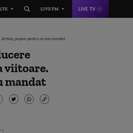
LIVE TV
LTE
LIVE FM
viu Jicman, propus pentru un nou mandat
ducere
 viitoare.
ou mandat