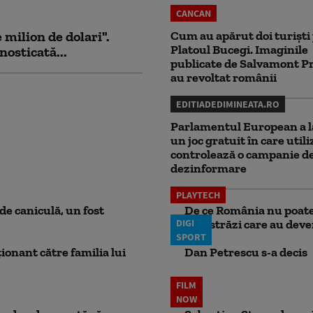
CANCAN
milion de dolari".
Cum au apărut doi turiști
Platoul Bucegi. Imaginile
nosticată...
publicate de Salvamont P
au revoltat românii
EDITIADEDIMINEATA.RO
Parlamentul European a l
un joc gratuit în care utili
controlează o campanie d
dezinformare
PLAYTECH
e caniculă, un fost
De ce România nu poate 
DIGI
autostrăzi care au deven
SPORT
ionant către familia lui
Dan Petrescu s-a decis
FILM
NOW