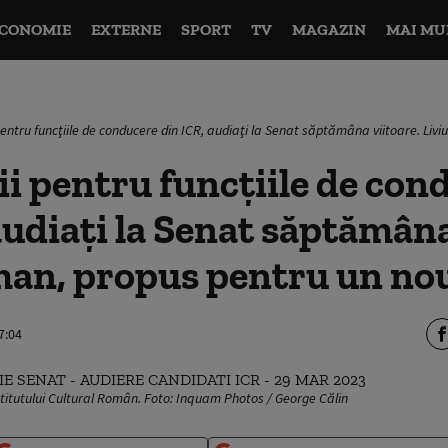
CONOMIE
EXTERNE
SPORT
TV
MAGAZIN
MAI MU
pentru funcţiile de conducere din ICR, audiaţi la Senat săptămâna viitoare. Li
i pentru funcţiile de con
audiaţi la Senat săptămâna
cman, propus pentru un n
7:04
stitutului Cultural Român. Foto: Inquam Photos / George Călin