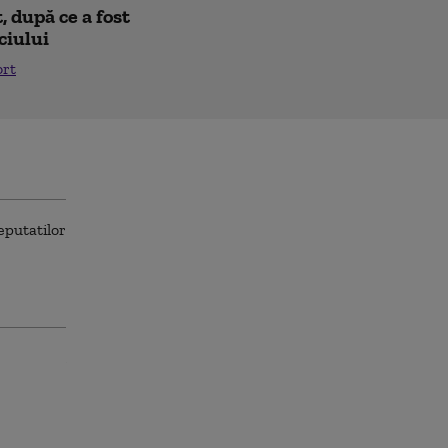
 după ce a fost
ciului
ort