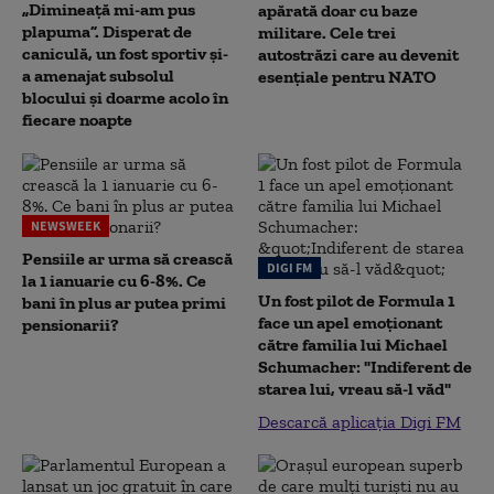
„Dimineață mi-am pus
apărată doar cu baze
plapuma”. Disperat de
militare. Cele trei
caniculă, un fost sportiv și-
autostrăzi care au devenit
a amenajat subsolul
esențiale pentru NATO
blocului și doarme acolo în
fiecare noapte
NEWSWEEK
Pensiile ar urma să crească
DIGI FM
la 1 ianuarie cu 6-8%. Ce
Un fost pilot de Formula 1
bani în plus ar putea primi
face un apel emoționant
pensionarii?
către familia lui Michael
Schumacher: "Indiferent de
starea lui, vreau să-l văd"
Descarcă aplicația Digi FM