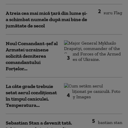
2
A treia cea mai mică țară din lume și-
a schimbat numele după mai bine de
jumătate de secol
Noul Comandant-șef al
Armatei ucrainene
solicită demiterea
3
comandantului
Forțelor...
La câte grade trebuie
setat aerul condiționat
4
în timpul caniculei.
Temperatura...
5
Sebastian Stan a devenit tată.