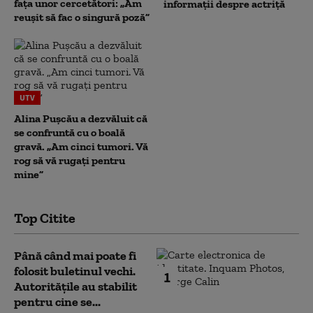
fața unor cercetători: „Am
informații despre actriță
reușit să fac o singură poză”
UTV
Alina Pușcău a dezvăluit că
se confruntă cu o boală
gravă. „Am cinci tumori. Vă
rog să vă rugați pentru
mine”
Top Citite
Până când mai poate fi
folosit buletinul vechi.
1
Autoritățile au stabilit
pentru cine se...