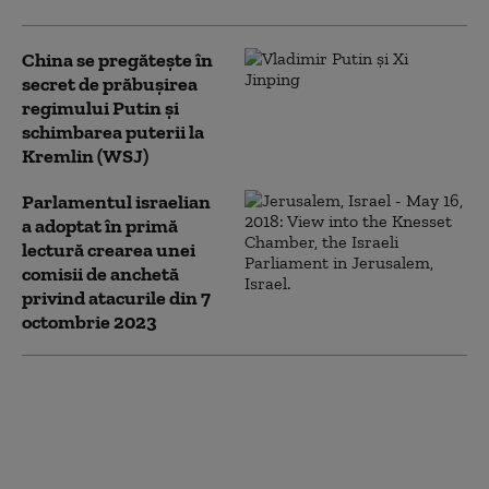
China se pregătește în
secret de prăbușirea
regimului Putin și
schimbarea puterii la
Kremlin (WSJ)
Parlamentul israelian
a adoptat în primă
lectură crearea unei
comisii de anchetă
privind atacurile din 7
octombrie 2023
Miniștrii afirmă că Israelul nu
va fi obligat să respecte acordul
cu Iranul. Opoziția critică dur
„eșecul total” al lui Netanyahu