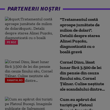
PARTENERII NOȘTRI
"Tratamentul costă
aproape jumătate de
milion de dolari".
Detalii despre starea
Alinei Pușcău,
PE ROZ
diagnosticată cu o
boală gravă
Cornel Dinu, lăsat
lunar fără 3.500 de lei
din pensie din cauza
finului său, Cornel
FANATIK.RO
Țălnar. Culise neștiute
ale scandalului dintre...
Cum au apărut doi
turiști pe Platoul