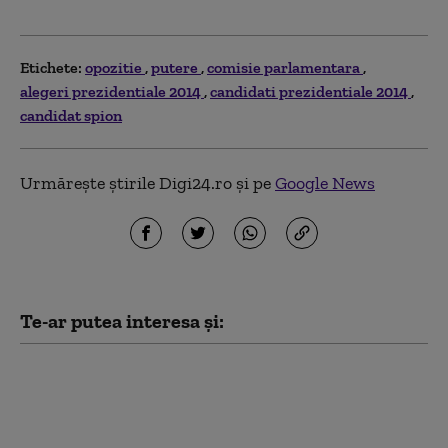
Etichete:
opozitie
putere
comisie parlamentara
alegeri prezidentiale 2014
candidati prezidentiale 2014
candidat spion
Urmărește știrile Digi24.ro și pe
Google News
Te-ar putea interesa și:
Putin, „alesul lui Dumnezeu”.
Cum folosesc liderii ruși religia
pentru a justifica capturarea
puterii și războiul din Ucraina