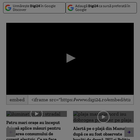
Urmărește
Digi24
în Google
Adaugă
Digi24
ca sursă preferată în
Discover
Google
0
embed
seconds
of
0
seconds
Patru mari orașe au început
deja să aplice măsuri pentru
Alertă pe o plajă din Mamaia,
limitarea consumului de
după ce au fost observate
curent electric. Ce va face
bucăți de dronă. ISU și Poliția