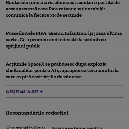
Routerele unei mărci chinezești conțin o portiță de
acces ascunsă care face rețeaua vulnerabilă:
comunică la fiecare 35 de secunde
Președintele FIFA, Gianni Infantino, îşi joacă ultima
carte. Ce a promis unei federații la schimb cu
sprijinul public
Acţiunile SpaceX se prăbuşesc după explozia
cheltuielilor pentru AI şi apropierea termenului la
care expiră restricţiile de vânzare
CITEȘTE MAI MULTE
Recomandările redacţiei
Spania se teme pentru