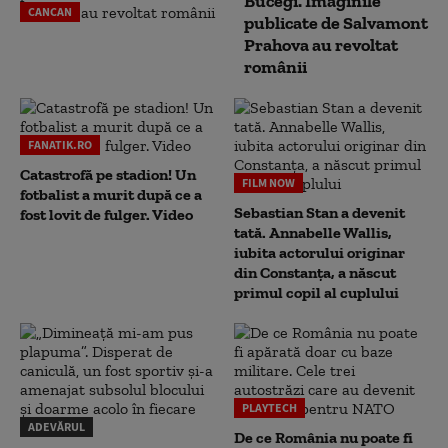
Bucegi. Imaginile
CANCAN
publicate de Salvamont
Prahova au revoltat
românii
FANATIK.RO
Catastrofă pe stadion! Un
FILM NOW
fotbalist a murit după ce a
Sebastian Stan a devenit
fost lovit de fulger. Video
tată. Annabelle Wallis,
iubita actorului originar
din Constanța, a născut
primul copil al cuplului
PLAYTECH
ADEVĂRUL
De ce România nu poate fi