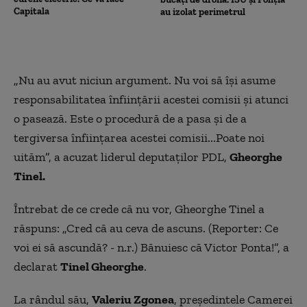
Capitala
au izolat perimetrul
„Nu au avut niciun argument. Nu voi să își asume
responsabilitatea înființării acestei comisii și atunci
o pasează. Este o procedură de a pasa și de a
tergiversa înființarea acestei comisii...Poate noi
uităm”, a acuzat liderul deputaților PDL,
Gheorghe
Tinel.
Întrebat de ce crede că nu vor, Gheorghe Tinel a
răspuns: „Cred că au ceva de ascuns. (Reporter: Ce
voi ei să ascundă? - n.r.) Bănuiesc că Victor Ponta!”, a
declarat
Tinel Gheorghe
.
La rândul său,
Valeriu Zgonea
, președintele Camerei