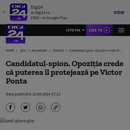
Digi24
VIEW
m.digi24.ro
FREE - In Google Play
LIVE TV
LIVE FM
HOME
Știri
Actualitate
Politică
Candidatul-spion. Opoziția crede că puterea îl protejează pe Victor Ponta
Candidatul-spion. Opoziția crede
că puterea îl protejează pe Victor
Ponta
Data publicării:
22.09.2014 17:13