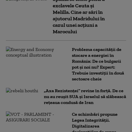
exclavele Ceuta și
Melilla. Cine ar sări în
ajutorul Madridului în
cazul unei acțiuni a
Marocului
Problema capacității de
stocare a energiei în
România: De ce bulgarii
pot și noi nu? Expert:
Trebuie investiții în două
sectoare cheie
„Axa Rezistenței” revine în forță. De ce
nu au reușit SUA și Israelul să slăbească
rețeaua condusă de Iran
Ce schimbări propune
Legea Integrității.
Digitalizarea
declarațiilor de avere,