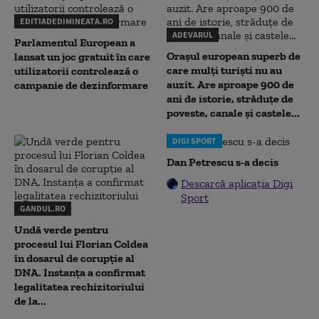
EDITIADEDIMINEATA.RO
ADEVARUL
Parlamentul European a
Orașul european superb de
lansat un joc gratuit în care
care mulți turiști nu au
utilizatorii controlează o
auzit. Are aproape 900 de
campanie de dezinformare
ani de istorie, străduțe de
poveste, canale și castele...
DIGI SPORT
Dan Petrescu s-a decis
Descarcă aplicația Digi
Sport
GANDUL.RO
Undă verde pentru
procesul lui Florian Coldea
în dosarul de corupție al
DNA. Instanța a confirmat
legalitatea rechizitoriului
de la...