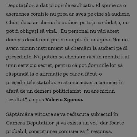
Deputaților, a dat propriile explicații. El spune că o
asemenea comisie nu prea ar avea pe cine să audieze.
Chiar dacă ar chema la audieri pe toți candidații, nu
pot fi obligați să vină. „Eu personal nu văd acest
demers decât unul pur și simplu de imagine. Noi nu
avem niciun instrument să chemăm la audieri pe dl
președinte. Nu putem să chemăm niciun membru al
unui serviciu secret, pentru că pot domniile lor să
răspundă la o afirmație pe care a făcut-o
președintele statului. Și atunci această comisie, în
afară de un demers politicianist, nu are niciun
rezultat”, a spus
Valeriu Zgonea.
Săptămâna viitoare se va rediscuta subiectul în
Camera Deputaților și va exista un vot, dar foarte
probabil, constituirea comisiei va fi respinsă.