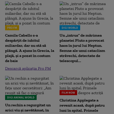
PRO FM
DIGI WORLD
Camila Cabello s-a
Un „intrus” de mărimea
despărțit de iubitul
planetei Pluto a provocat
miliardar, dar nu stă să
haos în jurul lui Neptun.
plângă. A ajuns în Grecia, la
Semne ale unui cataclism
plajă, și a pozat în costum
străvechi, detectate de
de baie
telescopul...
Descarcă aplicația Pro FM
FILM NOW
DIGI ANIMAL WORLD
Christina Applegate a
Un rechin a regurgitat un
revenit acasă, după patru
arici viu și nevătămat, în
luni în spital. Primele