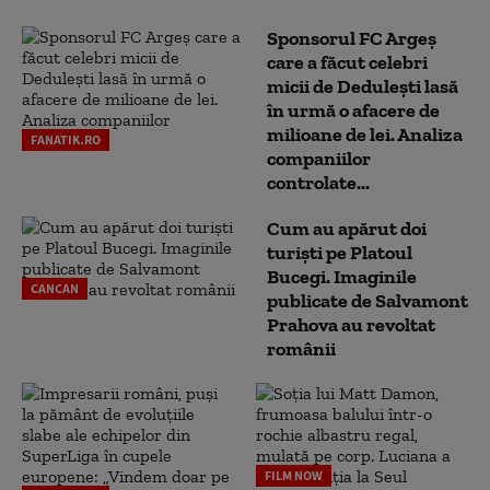
Sponsorul FC Argeș
care a făcut celebri
micii de Dedulești lasă
în urmă o afacere de
milioane de lei. Analiza
FANATIK.RO
companiilor
controlate...
Cum au apărut doi
turiști pe Platoul
Bucegi. Imaginile
CANCAN
publicate de Salvamont
Prahova au revoltat
românii
FILM NOW