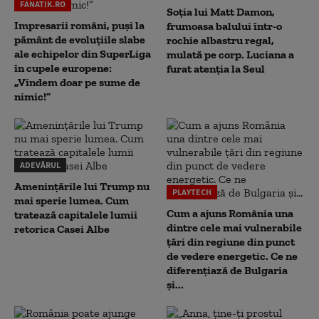
FANATIK.RO
Soția lui Matt Damon,
Impresarii români, puși la
frumoasa balului într-o
pământ de evoluțiile slabe
rochie albastru regal,
ale echipelor din SuperLiga
mulată pe corp. Luciana a
în cupele europene:
furat atenția la Seul
„Vindem doar pe sume de
nimic!”
ADEVĂRUL
Amenințările lui Trump nu
PLAYTECH
mai sperie lumea. Cum
Cum a ajuns România una
tratează capitalele lumii
dintre cele mai vulnerabile
retorica Casei Albe
țări din regiune din punct
de vedere energetic. Ce ne
diferențiază de Bulgaria
și...