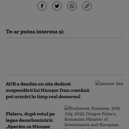
Te-ar putea interesa și:
PSD nu susține demersul AUR de
suspendare a președintelui Nicușor
Dan. Ghigiu: „Criza guvernamentală e
suficientă”
AUR a deschis un site dedicat
suspendării lui Nicușor Dan: românii
pot urmări în timp real demersul
Pîslaru, după votul pe
legea decarbonizării:
„Sperăm ca Nicușor