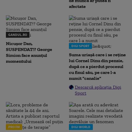
de muncă ar putea fi
afectate
GANDUL.RO
Nicușor Dan,
DIGI SPORT
SUSPENDAT!? George
Suma uriașă care i se reține
Simion face anunțul
lui Cornel Dinu din pensie,
momentului
după ce a pierdut procesul
cu finul său, pe care l-a
numit "canalie"
Descarcă aplicația Digi
Sport
PRO FM
DIGI WORLD