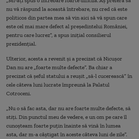
„Mi-ați spus o întrebare foarte dificilă. Aș prefera să
nu vă răspund la această întrebare, nu cred că este
politicos din partea mea să vin aici să vă spun care
este cel mai mare defect al președintelui României,
pentru care lucrez”, a spus inițial consilierul
prezidențial.
Ulterior, acesta a revenit și a precizat că Nicușor
Dan nu are „foarte multe defecte”. Ba chiar a
precizat că șeful statului a reușit „să-l cucerească” în
cele câteva luni lucrate împreună la Palatul
Cotroceni.
„Nu o să fac asta, dar nu are foarte multe defecte, să
stiți. Din punctul meu de vedere, e un om pe care îl
cunoșteam foarte puțin înainte să vină în lumea
asta, dar m-a câștigat în aceste câteva luni de zile”.