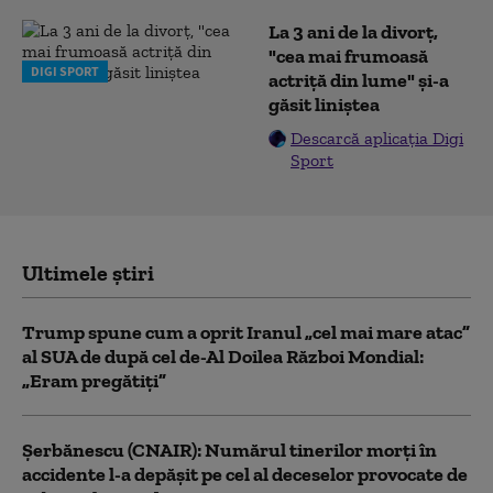
La 3 ani de la divorț,
"cea mai frumoasă
DIGI SPORT
actriță din lume" și-a
găsit liniștea
Descarcă aplicația Digi
Sport
Ultimele știri
Trump spune cum a oprit Iranul „cel mai mare atac”
al SUA de după cel de-Al Doilea Război Mondial:
„Eram pregătiți”
Şerbănescu (CNAIR): Numărul tinerilor morţi în
accidente l-a depăşit pe cel al deceselor provocate de