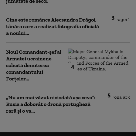
jumătate de secol
3
Cine este românca Alecsandra Drăgoi,
tânăra care a realizat fotografia oficială
a noului...
Noul Comandant-șef al
Armatei ucrainene
solicită demiterea
4
comandantului
Forțelor...
5
„Nu am mai văzut niciodată așa ceva”:
Rusia a doborât o dronă portugheză
rară și o va...