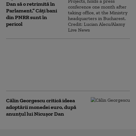
Dan să o retrimită în
Parlament.” Câți bani
din PNRR sunt în
pericol
Ce avere are Mirabela
Grădinaru. Nicușor
Dan a făcut publice
declarațiile partenerei
sale „în spiritul
transparenței”
Călin Georgescu critică ideea
adoptării monedei euro, după
anunțul lui Nicușor Dan