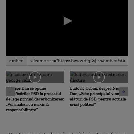
0
embed
seconds
of
0
seconds
Nicușor Dan se opune
Ludovic Orban, despre Nicușor
modificărilor PSD la proiectul
Dan: „Este principalul vinovat,
de lege privind decarbonizarea:
alături de PSD, pentru actuala
„Voi analiza cu maximă
criză politică”
responsabilitate”