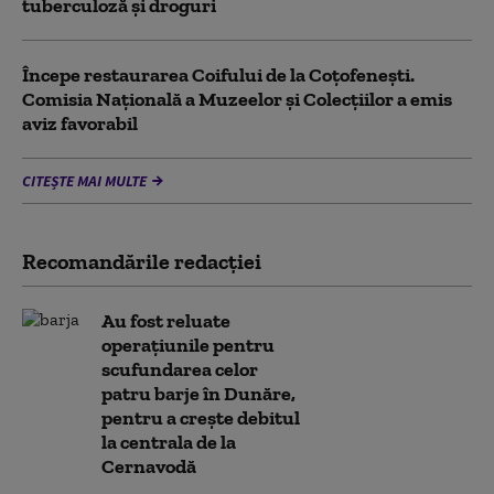
tuberculoză şi droguri
Începe restaurarea Coifului de la Coțofenești.
Comisia Naţională a Muzeelor şi Colecţiilor a emis
aviz favorabil
CITEȘTE MAI MULTE
Recomandările redacţiei
Au fost reluate
operațiunile pentru
scufundarea celor
patru barje în Dunăre,
pentru a crește debitul
la centrala de la
Cernavodă