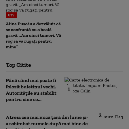
UTV
Alina Pușcău a dezvăluit că
se confruntă cu o boală
gravă. „Am cinci tumori. Vă
rog să vă rugați pentru
mine”
Top Citite
Până când mai poate fi
folosit buletinul vechi.
1
Autoritățile au stabilit
pentru cine se...
2
A treia cea mai mică țară din lume și-
a schimbat numele după mai bine de