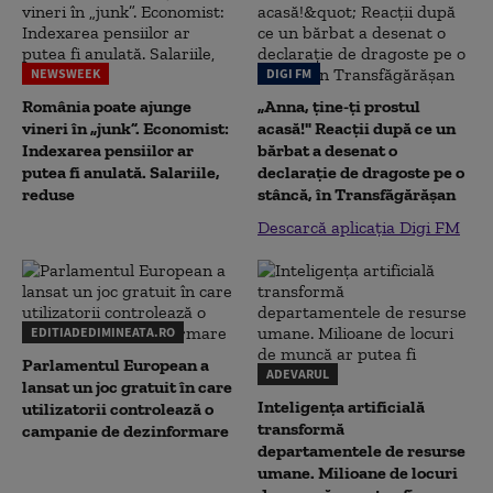
NEWSWEEK
DIGI FM
România poate ajunge
„Anna, ţine-ţi prostul
vineri în „junk”. Economist:
acasă!" Reacţii după ce un
Indexarea pensiilor ar
bărbat a desenat o
putea fi anulată. Salariile,
declaraţie de dragoste pe o
reduse
stâncă, în Transfăgărăşan
Descarcă aplicația Digi FM
EDITIADEDIMINEATA.RO
Parlamentul European a
ADEVARUL
lansat un joc gratuit în care
Inteligența artificială
utilizatorii controlează o
transformă
campanie de dezinformare
departamentele de resurse
umane. Milioane de locuri