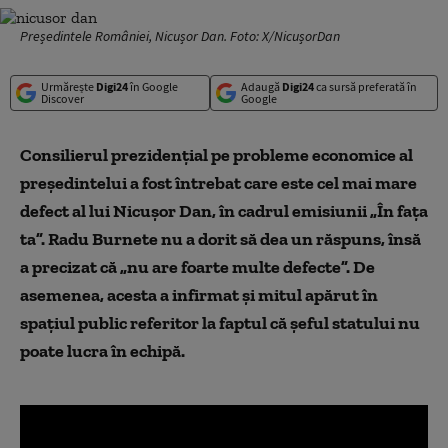
Președintele României, Nicușor Dan. Foto: X/NicușorDan
Urmărește
Digi24
în Google
Adaugă
Digi24
ca sursă preferată în
Discover
Google
Consilierul prezidențial pe probleme economice al
președintelui a fost întrebat care este cel mai mare
defect al lui Nicușor Dan, în cadrul emisiunii „În fața
ta”. Radu Burnete nu a dorit să dea un răspuns, însă
a precizat că „nu are foarte multe defecte”. De
asemenea, acesta a infirmat și mitul apărut în
spațiul public referitor la faptul că șeful statului nu
poate lucra în echipă.