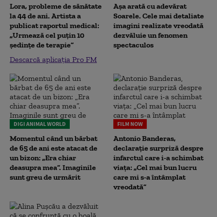
Lora, probleme de sănătate
Așa arată cu adevărat
la 44 de ani. Artista a
Soarele. Cele mai detaliate
publicat raportul medical:
imagini realizate vreodată
„Urmează cel puțin 10
dezvăluie un fenomen
ședințe de terapie”
spectaculos
Descarcă aplicația Pro FM
DIGI ANIMAL WORLD
FILM NOW
Momentul când un bărbat
Antonio Banderas,
de 65 de ani este atacat de
declarație surpriză despre
un bizon: „Era chiar
infarctul care i-a schimbat
deasupra mea”. Imaginile
viața: „Cel mai bun lucru
sunt greu de urmărit
care mi s-a întâmplat
vreodată”