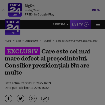
Digi24
VIEW
m.digi24.ro
FREE - In Google Play
LIVE TV
LIVE FM
HOME
Știri
Actualitate
Politică
Care este cel mai mare defect al președintelui. Consilier prezidențial: Nu are multe
EXCLUSIV
Care este cel mai
mare defect al președintelui.
Consilier prezidențial: Nu are
multe
Data actualizării:
09.11.2025 16:09
Data publicării:
09.11.2025 15:32