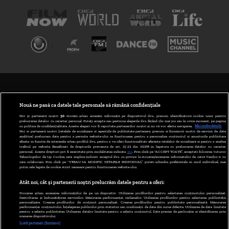
TERMENI ȘI CONDIȚII
POLITICA DE CONFIDENȚIALITATE
Nouă ne pasă ca datele tale personale să rămână confidențiale
Noi și partenerii noștri
30
stocăm și/sau accesăm informații pe dispozitivul dvs., precum identificatorii cookie unici pentru
prelucrarea datelor cu caracter personal. Puteți accepta sau gestiona alegerile dvs. făcând clic mai jos sau în orice moment, pe pagina
ABONARE DIGI TV
cu politica de confidențialitate. Aceste alegeri vor fi raportate partenerilor noștri și nu vă vor afecta navigarea.
Mai multe detalii
Noi si partenerii nostri (retelele de socializare si agentiile de publicitate partenere, precum si furnizorii nostri de servicii de date
analitice) prelucram date pentru a permite website-ului sa functioneze, pentru a personaliza continutul si anunturile publicitare
GESTIONAȚI PREFERINȚELE
afisate in functie de interesele si/sau profilul dvs., pentru a va oferi functionalitati aferente retelelor de socializare si pentru a analiza
traficul pe website. Beneficiati de drepturile prevazute de art. 15-22 din GDPR in legatura cu prelucrarea datelor cu caracter
personal. Aceste drepturi pot fi exercitate prin modalitatea indicata
aici
. Prin click pe “ACCEPT TOATE”, acceptati folosirea tuturor
CODUL DIGI24
Tehnologiilor de tip Cookie, care implica inclusiv acceptul dvs. cu privire la stocarea/accesarea informatiilor de catre Vendor-ii cu
care colaboram. Prin click pe “VREAU SA MODIFIC SETARILE INDIVIDUAL” puteti schimba preferintele in mod individual, mai
putin cele legate de cookie strict necesare pentru functionarea website-ului.
CAMERE WEB
Atât noi, cât și partenerii noștri prelucrăm datele pentru a oferi:
CONTACT/INFO
Stocarea și/sau accesarea informațiilor de pe un dispozitiv. Utilizarea profilurilor pentru selectarea conținutului personalizat.
Dezvoltarea și îmbunătățirea serviciilor. Măsurarea performanței reclamelor. Utilizarea profilurilor pentru selectarea publicității
personalizate. Crearea profilurilor de conținut personalizat. Crearea profilurilor pentru publicitate personalizată. Măsurarea
performanței conținutului. Înțelegerea publicului prin statistici sau combinații de date din surse diferite. Utilizarea de date limitate
pentru a selecta publicitatea. Utilizarea datelor limitate pentru a selecta conținutul. Date precise de geolocație și identificarea prin
VERSIUNE DESKTOP
scanarea dispozitivului.
Listă parteneri (furnizori)