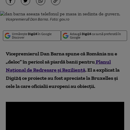
Vicepremierull Dan Barna. Foto: gov.ro
Urmărește
Digi24
în Google
Adaugă
Digi24
ca sursă preferată în
Discover
Google
Vicepremierul Dan Barna spune că România nu e
„deloc” în pericol să piardă banii pentru
Planul
Național de Redresare și Reziliență
. El a explicat la
Digi24 ce proiecte au fost apreciate la Bruxelles și
cele la care oficialii europeni au obiecții.