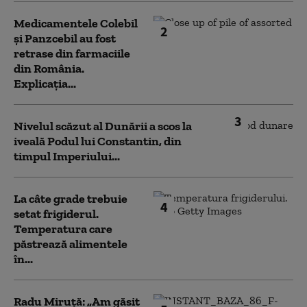
Medicamentele Colebil
2
și Panzcebil au fost
retrase din farmaciile
din România.
Explicația...
3
Nivelul scăzut al Dunării a scos la
iveală Podul lui Constantin, din
timpul Imperiului...
La câte grade trebuie
4
setat frigiderul.
Temperatura care
păstrează alimentele
în...
Radu Miruță: „Am găsit