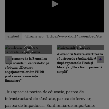
0
embed
seconds
of
0
seconds
Alexandru Nazare avertizează
că „riscurile rămân ridicate”
Avertisment de la Bruxelles
după rapoartele Fitch și
după scandalul centralelor pe
Moody’s: „Nu a fost o perioadă
cărbune: „Blocarea
simplă”
angajamentelor din PNRR
poate avea consecințe
financiare”
„Au apreciat partea de educație, partea de
infrastructură de sănătate, partea de feroviar,
partea de împăduriri. Sunt miliarde importante