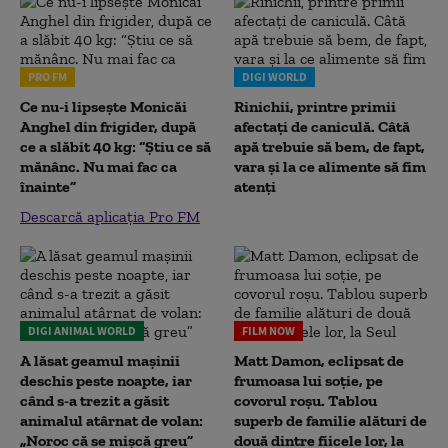
PRO FM
DIGI WORLD
Ce nu-i lipsește Monicăi
Rinichii, printre primii
Anghel din frigider, după
afectați de caniculă. Câtă
ce a slăbit 40 kg: “Știu ce să
apă trebuie să bem, de fapt,
mănânc. Nu mai fac ca
vara și la ce alimente să fim
înainte”
atenți
Descarcă aplicația Pro FM
DIGI ANIMAL WORLD
FILM NOW
A lăsat geamul mașinii
Matt Damon, eclipsat de
deschis peste noapte, iar
frumoasa lui soție, pe
când s-a trezit a găsit
covorul roșu. Tablou
animalul atârnat de volan:
superb de familie alături de
„Noroc că se mișcă greu”
două dintre fiicele lor, la