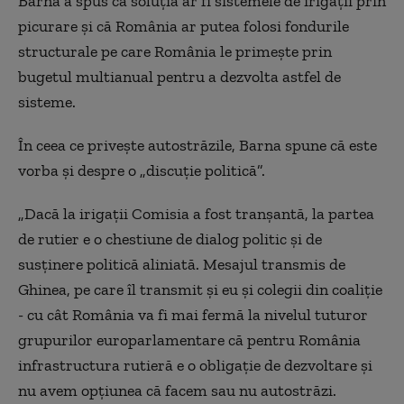
Barna a spus că soluția ar fi sistemele de irigații prin
picurare și că România ar putea folosi fondurile
structurale pe care România le primește prin
bugetul multianual pentru a dezvolta astfel de
sisteme.
În ceea ce privește autostrăzile, Barna spune că este
vorba și despre o „discuție politică”.
„Dacă la irigații Comisia a fost tranșantă, la partea
de rutier e o chestiune de dialog politic și de
susținere politică aliniată. Mesajul transmis de
Ghinea, pe care îl transmit și eu și colegii din coaliție
- cu cât România va fi mai fermă la nivelul tuturor
grupurilor europarlamentare că pentru România
infrastructura rutieră e o obligație de dezvoltare și
nu avem opțiunea că facem sau nu autostrăzi.