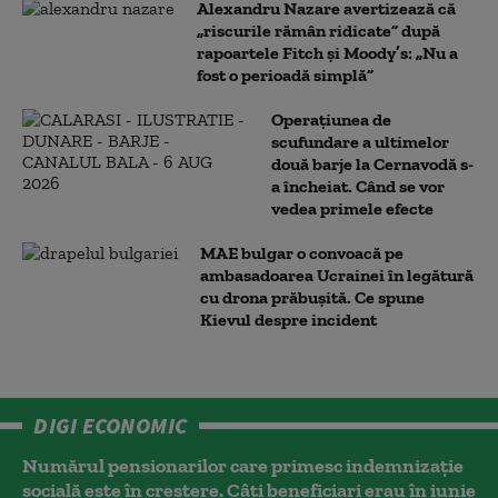
Alexandru Nazare avertizează că
„riscurile rămân ridicate” după
rapoartele Fitch și Moody’s: „Nu a
fost o perioadă simplă”
Operațiunea de
scufundare a ultimelor
două barje la Cernavodă s-
a încheiat. Când se vor
vedea primele efecte
MAE bulgar o convoacă pe
ambasadoarea Ucrainei în legătură
cu drona prăbuşită. Ce spune
Kievul despre incident
DIGI ECONOMIC
Numărul pensionarilor care primesc indemnizaţie
socială este în creștere. Câți beneficiari erau în iunie