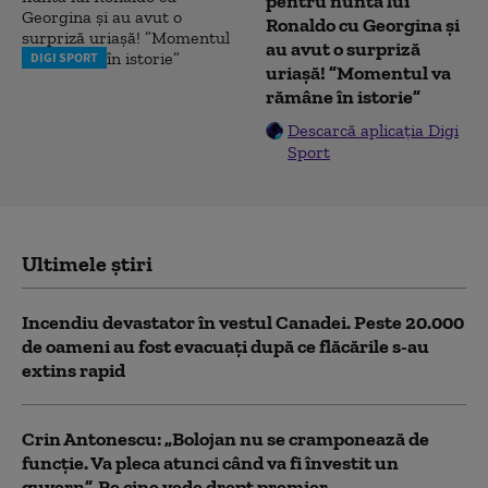
pentru nunta lui
Ronaldo cu Georgina și
au avut o surpriză
DIGI SPORT
uriașă! ”Momentul va
rămâne în istorie”
Descarcă aplicația Digi
Sport
Ultimele știri
Incendiu devastator în vestul Canadei. Peste 20.000
de oameni au fost evacuați după ce flăcările s-au
extins rapid
Crin Antonescu: „Bolojan nu se cramponează de
funcție. Va pleca atunci când va fi învestit un
guvern”. Pe cine vede drept premier