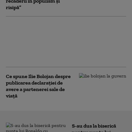
recăderii în populism și
risipă”
România pierde sume
colosale din cauza lipsei de
stocare a energiei,
comparativ cu Bulgaria.
„Miniștrii n-au făcut un
lucru simplu”
Ce spune Ilie Bolojan despre
publicarea declarației de
avere a partenerei sale de
viață
S-au dus la biserică