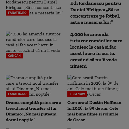
Edi Iordănescu pentru
Daniel Bîrligea: „Să se
FANATIK.RO
concentreze pe fotbal,
asta e meseria lui!”
4.000 lei amendă
tuturor românilor care
locuiesc la casă și fac
acest lucru în curte,
CANCAN
crezând că nu îi vede
nimeni
FANATIK.RO
FILM NOW
Drama cumplită prin care a
Cum arată Dustin Hoffman
trecut noul transfer al lui
în 2026, la 89 de ani. Cele
Dinamo: „Nu mai puteam
mai bune filme și rolurile
dormi nopțile”
de Oscar