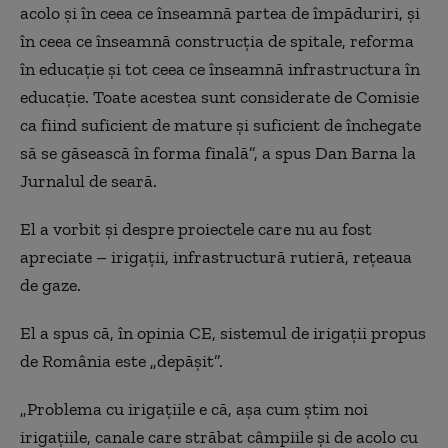
acolo și în ceea ce înseamnă partea de împăduriri, și
în ceea ce înseamnă construcția de spitale, reforma
în educație și tot ceea ce înseamnă infrastructura în
educație. Toate acestea sunt considerate de Comisie
ca fiind suficient de mature și suficient de închegate
să se găsească în forma finală”, a spus Dan Barna la
Jurnalul de seară.
El a vorbit și despre proiectele care nu au fost
apreciate – irigații, infrastructură rutieră, rețeaua
de gaze.
El a spus că, în opinia CE, sistemul de irigații propus
de România este „depășit”.
„Problema cu irigațiile e că, așa cum știm noi
irigațiile, canale care străbat câmpiile și de acolo cu