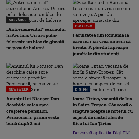
ADEVĂRUL
PLAYTECH
„Antrenamentul” sezonului
Facultatea din România la
în Arctica: Un urs polar
care nu mai vrea nimeni să
folosește un bloc de gheață
înveţe. A pierdut aproape
pe post de halteră
jumătate din studenţi
NEWSWEEK
DIGI FM
Anunțul lui Nicușor Dan
Ioana Țiriac, vacanță de lux
deschide calea spre
în Saint-Tropez. Cât costă o
creșterea pensiilor.
singură noapte la hotelul cu
Pensionarii, prima veste
aspect de castel ales de
bună după 2 ani
fiica lui Ion Țiriac
Descarcă aplicația Digi FM