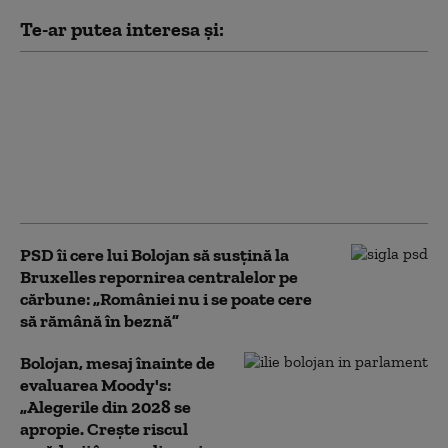
Te-ar putea interesa și:
Buletinele electronice
vor putea fi eliberate
gratuit până la finalul
lunii august. Guvernul
va utiliza fondurile
rămase din PNRR
PSD îi cere lui Bolojan să susțină la
Bruxelles repornirea centralelor pe
cărbune: „României nu i se poate cere
să rămână în beznă”
Bolojan, mesaj înainte de
evaluarea Moody's:
„Alegerile din 2028 se
apropie. Crește riscul