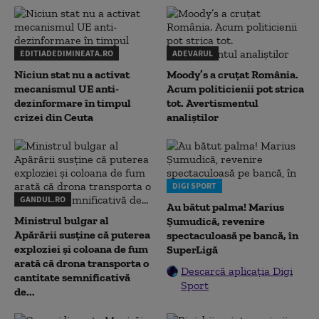
EDITIADEDIMINEATA.RO
ADEVARUL
Niciun stat nu a activat
Moody’s a cruțat România.
mecanismul UE anti-
Acum politicienii pot strica
dezinformare în timpul
tot. Avertismentul
crizei din Ceuta
analiștilor
DIGI SPORT
GANDUL.RO
Au bătut palma! Marius
Ministrul bulgar al
Șumudică, revenire
Apărării susține că puterea
spectaculoasă pe bancă, în
exploziei și coloana de fum
SuperLigă
arată că drona transporta o
Descarcă aplicația Digi
cantitate semnificativă
Sport
de...