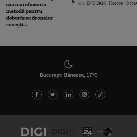
5
cea mai eficientă
metodă pentru
doborârea dronelor
rusești...
București Băneasa, 17°C