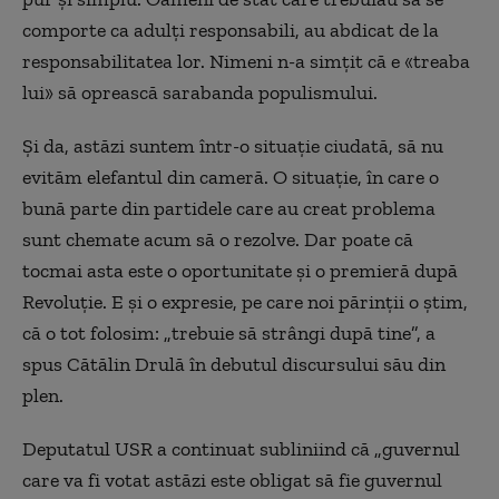
comporte ca adulți responsabili, au abdicat de la
responsabilitatea lor. Nimeni n-a simțit că e «treaba
lui» să oprească sarabanda populismului.
Și da, astăzi suntem într-o situație ciudată, să nu
evităm elefantul din cameră.
O situație, în care o
bună parte din partidele care au creat problema
sunt chemate acum să o rezolve. Dar poate că
tocmai asta este o oportunitate și o premieră după
Revoluție.
E și o expresie, pe care noi părinții o știm,
că o tot folosim: „trebuie să strângi după tine”, a
spus Cătălin Drulă în debutul discursului său din
plen.
Deputatul USR a continuat subliniind că „g
uvernul
care va fi votat astăzi este obligat să fie guvernul