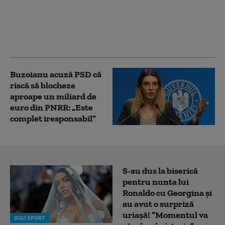
Ceartă pe averile
partenerilor: „Cu
amantele nu sunt
relații ca între soți”
Buzoianu acuză PSD că
riscă să blocheze
aproape un miliard de
euro din PNRR: „Este
complet iresponsabil”
S-au dus la biserică
pentru nunta lui
Ronaldo cu Georgina și
au avut o surpriză
uriașă! ”Momentul va
DIGI SPORT