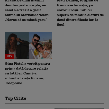
A lăsat geamul mașinii
Matt Damon, eclipsat de
deschis peste noapte, iar
frumoasa lui soție, pe
când s-a trezit a găsit
covorul roșu. Tablou
animalul atârnat de volan:
superb de familie alături de
„Noroc că se mișcă greu”
două dintre fiicele lor, la
Seul
UTV
Gina Pistol a vorbit pentru
prima dată despre relația
cu tatăl ei. Cum i-a
schimbat viața fiica sa,
Josephine
Top Citite