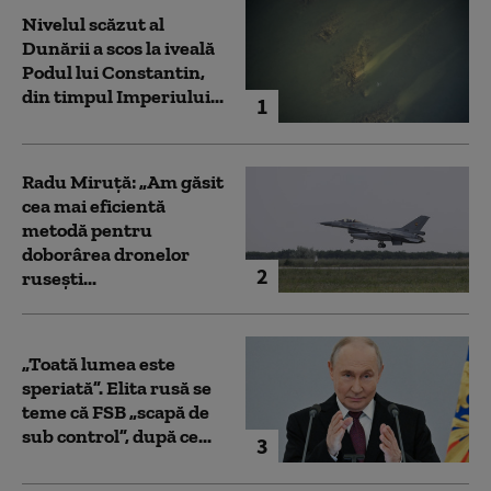
Nivelul scăzut al
Dunării a scos la iveală
Podul lui Constantin,
din timpul Imperiului...
1
Radu Miruță: „Am găsit
cea mai eficientă
metodă pentru
doborârea dronelor
2
rusești...
„Toată lumea este
speriată”. Elita rusă se
teme că FSB „scapă de
sub control”, după ce...
3