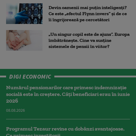
Devin oamenii mai puțin inteligenți?
Ce este „efectul Flynn invers” și de ce
îi îngrijorează pe cercetători
„Un singur copil este de ajuns”. Europa
îmbătrânește. Cine va susține
sistemele de pensii în viitor?
DIGI ECONOMIC
Numărul pensionarilor care primesc indemnizaţie
socială este în creștere. Câți beneficiari erau în iunie
2026
08.08.2026
Programul Tezaur revine cu dobânzi avantajoase.
Ce primesc investitorii