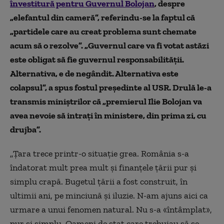
învestitură pentru Guvernul Bolojan
, despre
„elefantul din cameră”, referindu-se la faptul că
„
partidele care au creat problema sunt chemate
acum să o rezolve”. „Guvernul care va fi votat astăzi
este obligat să fie guvernul responsabilității.
Alternativa, e de negândit. Alternativa este
colapsul”, a spus fostul președinte al USR. Drulă le-a
transmis miniștrilor că „premierul Ilie Bolojan va
avea nevoie să intrați în ministere, din prima zi,
cu
drujba”.
„Țara trece printr-o situație
grea
. România s-a
îndatorat mult prea mult și finanțele țării pur și
simplu
crapă
.
Bugetul țării a fost construit, în
ultimii ani, pe
minciună
și iluzie.
N-am ajuns aici ca
urmare a unui fenomen natural. Nu s-a «întâmplat»,
pur și simplu.
Oameni de stat care trebuiau să se