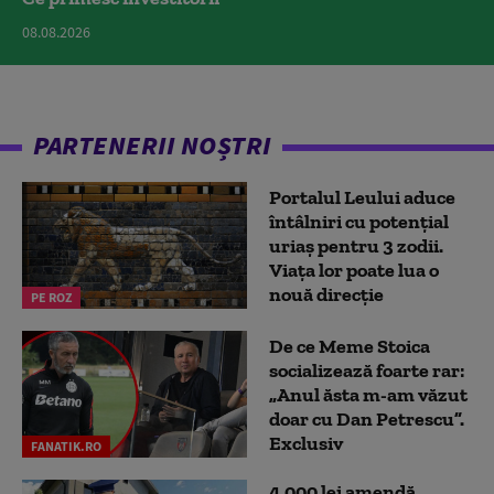
08.08.2026
PARTENERII NOȘTRI
Portalul Leului aduce
întâlniri cu potențial
uriaș pentru 3 zodii.
Viața lor poate lua o
nouă direcție
PE ROZ
De ce Meme Stoica
socializează foarte rar:
„Anul ăsta m-am văzut
doar cu Dan Petrescu”.
Exclusiv
FANATIK.RO
4.000 lei amendă