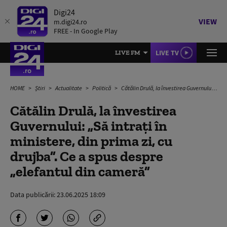
Digi24
VIEW
m.digi24.ro
FREE - In Google Play
LIVE TV
LIVE FM
HOME
Știri
Actualitate
Politică
Cătălin Drulă, la învestirea Guvernului: „Să intrați în ministere, din prima zi, cu drujba”. Ce a spus despre „elefantul din cameră”
Cătălin Drulă, la învestirea
Guvernului: „Să intrați în
ministere, din prima zi, cu
drujba”. Ce a spus despre
„elefantul din cameră”
Data publicării:
23.06.2025 18:09