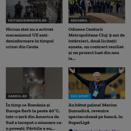
EDITIADEDIMINEATA.RO
ADEVARUL
Niciun stat nu a activat
Odiseea Centurii
mecanismul UE anti-
Metropolitane Cluj: 9 ani de
dezinformare în timpul
întârzieri, două licitații
crizei din Ceuta
eșuate, un contract reziliat
și un proiect luat din nou
la...
GANDUL.RO
DIGI SPORT
În timp ce România și
Au bătut palma! Marius
Europa fierb la peste 40°C,
Șumudică, revenire
într-o țară din America de
spectaculoasă pe bancă, în
Sud a început o ninsoare ca-
SuperLigă
n povești: Pârtiile s-au...