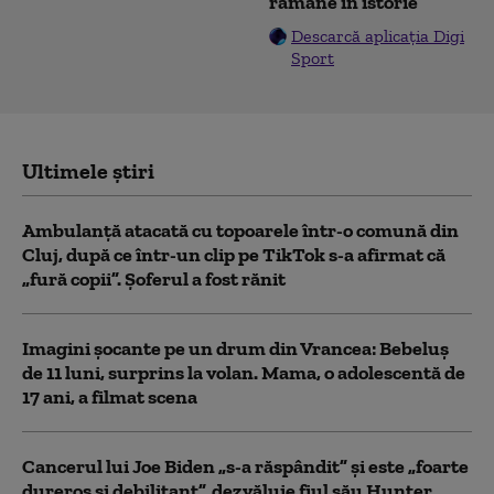
rămâne în istorie”
Descarcă aplicația Digi
Sport
Ultimele știri
Ambulanţă atacată cu topoarele într-o comună din
Cluj, după ce într-un clip pe TikTok s-a afirmat că
„fură copii”. Șoferul a fost rănit
Imagini șocante pe un drum din Vrancea: Bebeluș
de 11 luni, surprins la volan. Mama, o adolescentă de
17 ani, a filmat scena
Cancerul lui Joe Biden „s-a răspândit” şi este „foarte
dureros și debilitant”, dezvăluie fiul său Hunter