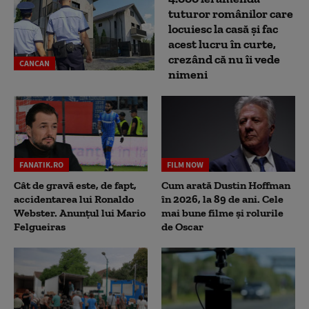
tuturor românilor care
locuiesc la casă și fac
acest lucru în curte,
crezând că nu îi vede
CANCAN
nimeni
FANATIK.RO
FILM NOW
Cât de gravă este, de fapt,
Cum arată Dustin Hoffman
accidentarea lui Ronaldo
în 2026, la 89 de ani. Cele
Webster. Anunțul lui Mario
mai bune filme și rolurile
Felgueiras
de Oscar