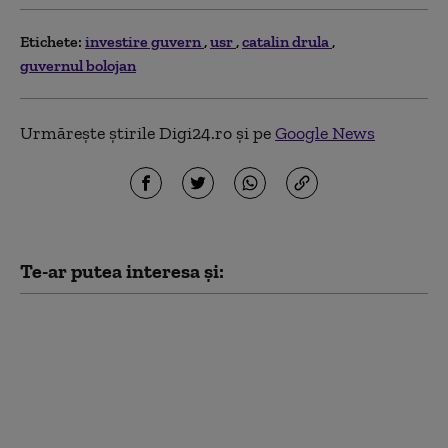
Etichete:
investire guvern
usr
catalin drula
guvernul bolojan
Urmărește știrile Digi24.ro și pe
Google News
Te-ar putea interesa și:
PSD acuză PNL şi USR
că au blocat 771
milioane euro pentru
a-l proteja pe Dominic
Fritz, după contestarea
Legii Integrității la