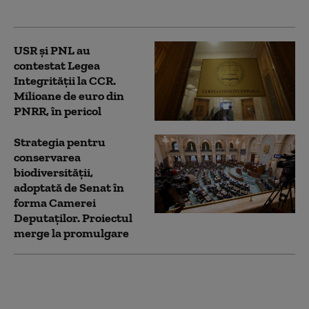
CCR
USR și PNL au
contestat Legea
Integrității la CCR.
Milioane de euro din
PNRR, în pericol
Strategia pentru
conservarea
biodiversității,
adoptată de Senat în
forma Camerei
Deputaților. Proiectul
merge la promulgare
Noua Lege a
Integrității a trecut de
votul Parlamentului.