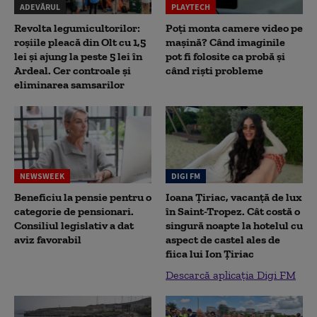
ADEVĂRUL
PLAYTECH
Revolta legumicultorilor:
Poți monta camere video pe
roșiile pleacă din Olt cu 1,5
mașină? Când imaginile
lei și ajung la peste 5 lei în
pot fi folosite ca probă și
Ardeal. Cer controale și
când riști probleme
eliminarea samsarilor
NEWSWEEK
DIGI FM
Beneficiu la pensie pentru o
Ioana Țiriac, vacanță de lux
categorie de pensionari.
în Saint-Tropez. Cât costă o
Consiliul legislativ a dat
singură noapte la hotelul cu
aviz favorabil
aspect de castel ales de
fiica lui Ion Țiriac
Descarcă aplicația Digi FM