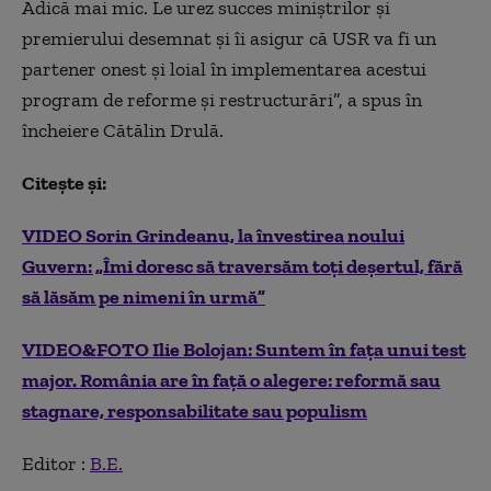
Adică mai mic.
Le urez succes miniștrilor și
premierului desemnat și îi asigur că USR va fi un
partener onest și loial în implementarea acestui
program de reforme și restructurări”, a spus în
încheiere Cătălin Drulă.
Citește și:
VIDEO Sorin Grindeanu, la învestirea noului
Guvern: „Îmi doresc să traversăm toţi deşertul, fără
să lăsăm pe nimeni în urmă”
VIDEO&FOTO Ilie Bolojan: Suntem în faţa unui test
major. România are în faţă o alegere: reformă sau
stagnare, responsabilitate sau populism
Editor :
B.E.