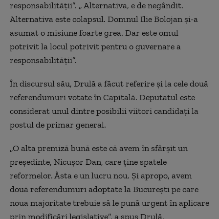
responsabilității”. „
Alternativa, e de negândit.
Alternativa este colapsul.
Domnul Ilie Bolojan și-a
asumat o misiune foarte grea. Dar este omul
potrivit la locul potrivit pentru o guvernare a
responsabilității”.
În discursul său, Drulă a făcut referire și la cele două
referendumuri votate în Capitală. Deputatul este
considerat unul dintre posibilii viitori candidați la
postul de primar general.
„O alta premiză bună este că avem în sfârșit un
președinte, Nicușor Dan, care ține spatele
reformelor. Ăsta e un lucru nou. Și apropo, avem
două referendumuri adoptate la București pe care
noua majoritate trebuie să le pună urgent în aplicare
prin modificări legislative”, a spus Drulă.