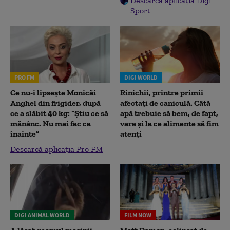
Descarcă aplicația Digi
Sport
PRO FM
DIGI WORLD
Ce nu-i lipsește Monicăi
Rinichii, printre primii
Anghel din frigider, după
afectați de caniculă. Câtă
ce a slăbit 40 kg: “Știu ce să
apă trebuie să bem, de fapt,
mănânc. Nu mai fac ca
vara și la ce alimente să fim
înainte”
atenți
Descarcă aplicația Pro FM
DIGI ANIMAL WORLD
FILM NOW