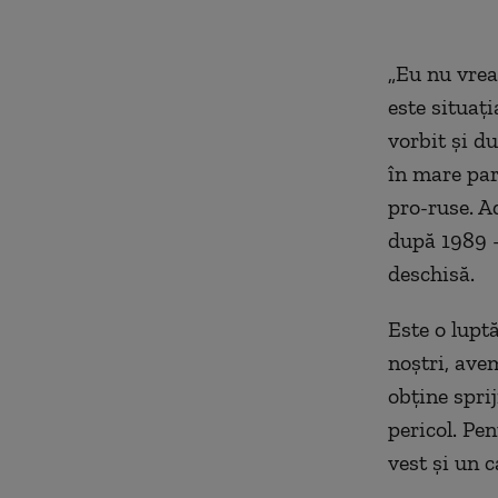
„Eu nu vrea
este situaț
vorbit și d
în mare par
pro-ruse. A
după 1989 – 
deschisă.
Este o luptă
noștri, ave
obține sprij
pericol. Pe
vest și un c