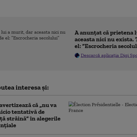
A anunțat că prietena l
aceasta nici nu exista. 
el: ”Escrocheria secolu
Descarcă aplicația Digi Sp
utea interesa și:
avertizează că „nu va
nicio tentativă de
ţă străină” în alegerile
nţiale