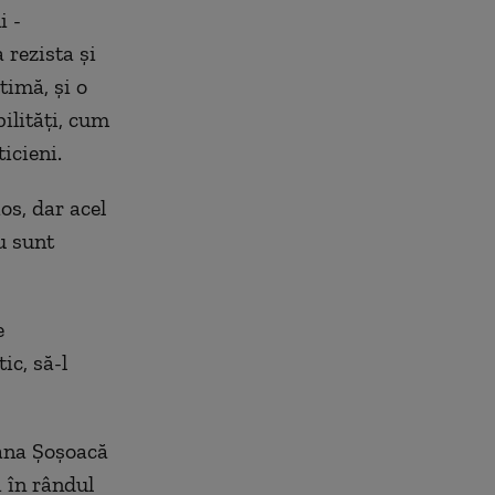
i -
 rezista și
timă, și o
ilități, cum
icieni.
os, dar acel
u sunt
e
ic, să-l
iana Șoșoacă
i în rândul