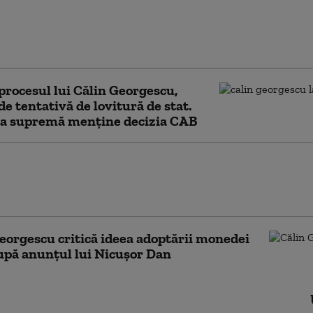
gaciu: „În AUR există simpatizanți ai lui Călin
cu”. Ce spune despre finanțarea manifestațiilor
i candidat
procesul lui Călin Georgescu,
de tentativă de lovitură de stat.
ța supremă menține decizia CAB
eorgescu, la ÎCCJ. Instanța supremă a
pronunțarea în dosarul privind
le împotriva ordinii constituționale
eorgescu critică ideea adoptării monedei
upă anunțul lui Nicușor Dan