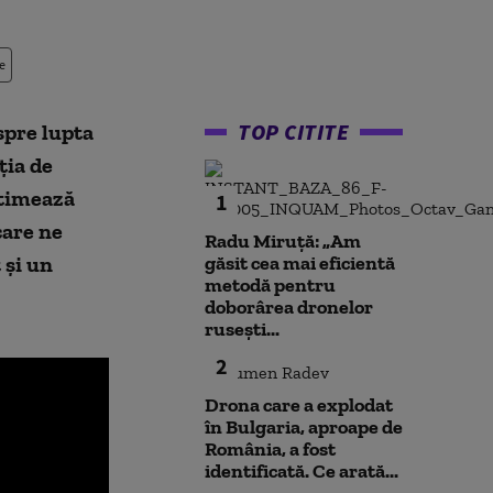
e
TOP CITITE
espre lupta
ția de
stimează
1
care ne
Radu Miruță: „Am
 și un
găsit cea mai eficientă
metodă pentru
doborârea dronelor
rusești...
2
Drona care a explodat
în Bulgaria, aproape de
România, a fost
identificată. Ce arată...