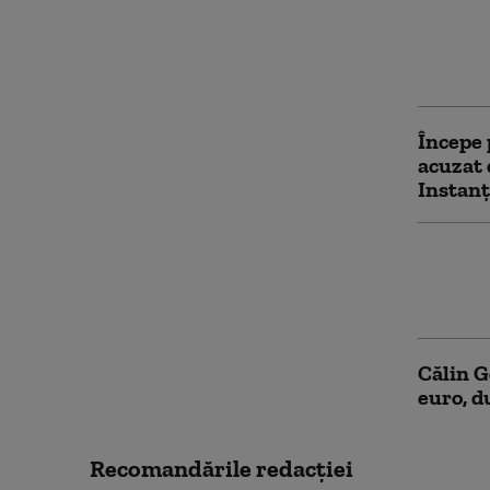
Dan Dun
Georges
fostulu
Începe 
acuzat 
Instan
Călin G
amânat 
acțiuni
Călin G
euro, d
Recomandările redacţiei