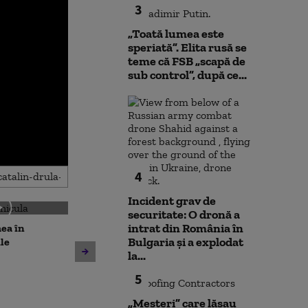
3
„Toată lumea este
speriată”. Elita rusă se
teme că FSB „scapă de
sub control”, după ce...
4
Incident grav de
securitate: O dronă a
intrat din România în
ea în
Ambulanţă ata
Bulgaria şi a explodat
le
topoarele într
la...
Cluj, după ce în
Unitatea 2 de la Cernavodă
TikTok s-a afir
5
rămâne în funcțiune. Apa
copii”. Șoferul 
din Dunăre a crescut cu 8
„Meșteri” care lăsau