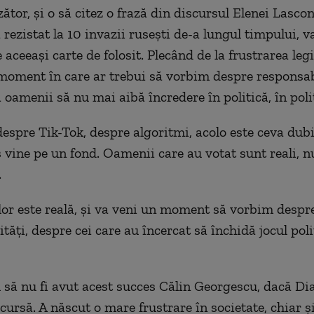
ător, și o să citez o frază din discursul Elenei Lascon
ezistat la 10 invazii rusești de-a lungul timpului, va
aceeași carte de folosit. Plecând de la frustrarea legi
moment în care ar trebui să vorbim despre responsab
 oamenii să nu mai aibă încredere în politică, în polit
espre Tik-Tok, despre algoritmi, acolo este ceva dubi
 vine pe un fond. Oamenii care au votat sunt reali, n
.
lor este reală, și va veni un moment să vorbim despr
tăți, despre cei care au încercat să închidă jocul polit
l să nu fi avut acest succes Călin Georgescu, dacă D
n cursă. A născut o mare frustrare în societate, chiar ș