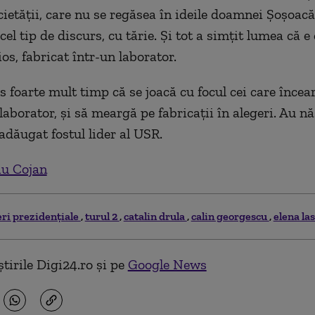
cietății, care nu se regăsea în ideile doamnei Șoșoacă
el tip de discurs, cu tărie. Și tot a simțit lumea că e
os, fabricat într-un laborator.
 foarte mult timp că se joacă cu focul cei care încea
laborator, și să meargă pe fabricații în alegeri. Au n
adăugat fostul lider al USR.
iu Cojan
eri prezidențiale
turul 2
catalin drula
calin georgescu
elena la
tirile Digi24.ro și pe
Google News