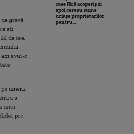
centimetri, în ultimele 24 de
case fără acoperiș și
ore
apoi cereau sume
uriașe proprietarilor
t de gravă
pentru...
re ați
24 de ore,
ismului,
e am avut-o
tate
e pe umerii
entru a
va unui
didat pro-