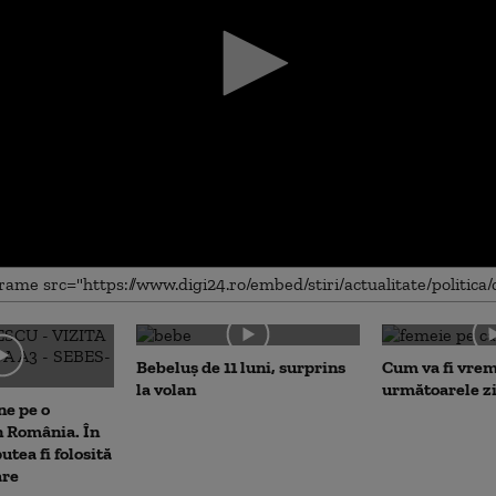
me
Bebeluș de 11 luni, surprins
Cum va fi vrem
la volan
următoarele zi
ne pe o
n România. În
putea fi folosită
are