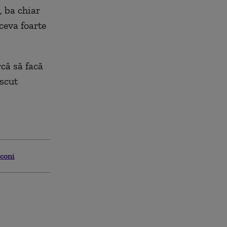
, ba chiar
 ceva foarte
rcă să facă
ăscut
sconi