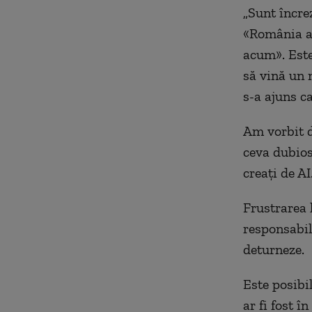
„Sunt încrez
«România a r
acum». Este 
să vină un 
s-a ajuns ca
Am vorbit d
ceva dubios
creați de AI
Frustrarea 
responsabili
deturneze.
Este posibi
ar fi fost î