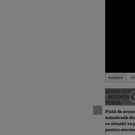
0
embed
seconds
of
0
seconds
Volu
90%
Pistă de avioa
autostradă di
ce situații va 
pentru ateriz