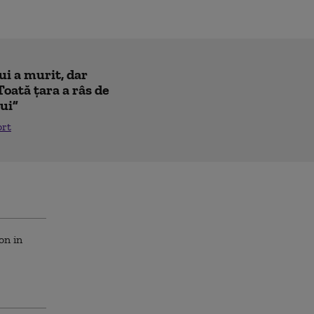
ui a murit, dar
Toată țara a râs de
lui”
ort