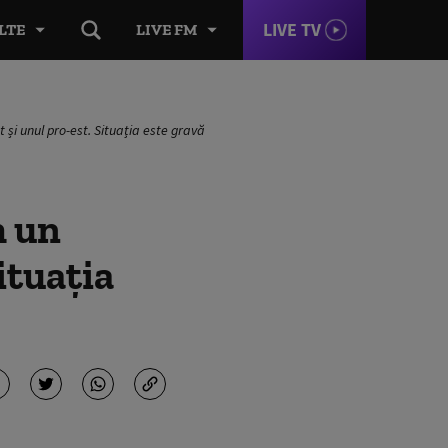
LIVE TV
LTE
LIVE FM
 și unul pro-est. Situația este gravă
m un
ituația