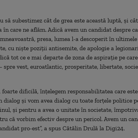
u să subestimez cât de grea este această luptă, și câ
ia în care ne aflăm. Adică avem un candidat despre ca
umneavoastră, presa, lumea l-a descoperit în ultimele 
te, cu niște poziții antisemite, de apologie a legionar
dică tot ce e mai departe de zona de aspirație pe car
spre vest, euroatlantic, prosperitate, libertate, socie
 foarte dificilă, înțelegem responsabilitatea care est
m dialog și vom avea dialog cu toate forțele politice p
inul, și pentru a avea o unitate în societate, împotri
ntru că vorbim efectiv despre un pericol. Avem un can
andidat pro-est”, a spus Cătălin Drulă la Digi24.