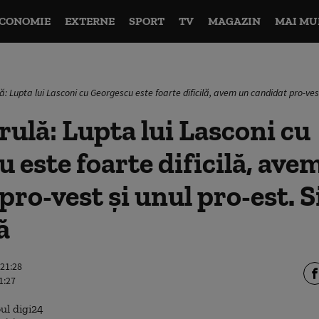
CONOMIE
EXTERNE
SPORT
TV
MAGAZIN
MAI MU
ă: Lupta lui Lasconi cu Georgescu este foarte dificilă, avem un candidat pro-vest
rulă: Lupta lui Lasconi cu
 este foarte dificilă, ave
pro-vest și unul pro-est. S
ă
 21:28
1:27