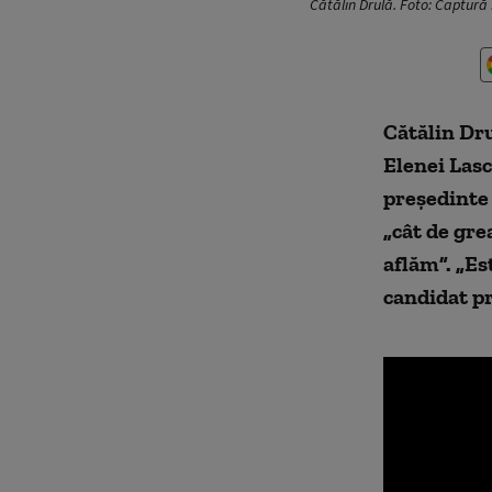
Cătălin Drulă. Foto: Captură 
Cătălin Dru
Elenei Las
președinte 
„cât de grea
aflăm”. „Es
candidat pr