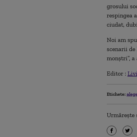
grosului so
respingea ac
ciudat, dubi
Noi am spus
scenarii de 
monștri”, a 
Editor :
Liv
Etichete:
aleg
Urmărește ș