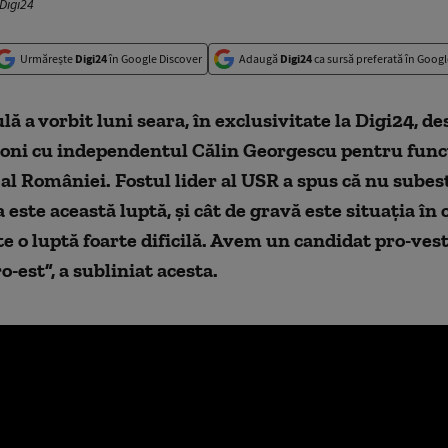
Digi24
Urmărește
Digi24
în Google Discover
Adaugă
Digi24
ca sursă preferată în Googl
lă a vorbit luni seara, în exclusivitate la Digi24, d
coni cu independentul Călin Georgescu pentru func
al României. Fostul lider al USR a spus că nu sube
 este această luptă, și cât de gravă este situația în 
te o luptă foarte dificilă. Avem un candidat pro-vest
o-est”, a subliniat acesta.