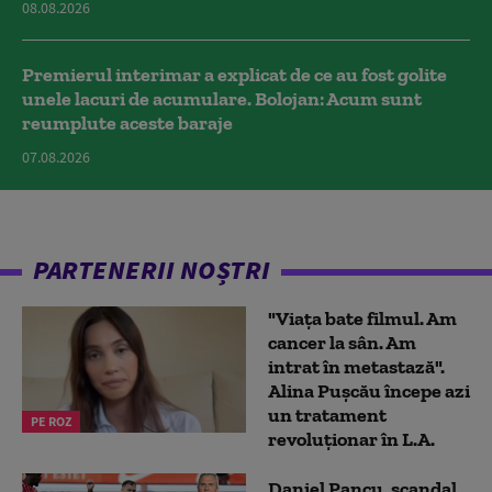
08.08.2026
Premierul interimar a explicat de ce au fost golite
unele lacuri de acumulare. Bolojan: Acum sunt
reumplute aceste baraje
07.08.2026
PARTENERII NOȘTRI
"Viața bate filmul. Am
cancer la sân. Am
intrat în metastază".
Alina Pușcău începe azi
un tratament
PE ROZ
revoluționar în L.A.
Daniel Pancu, scandal