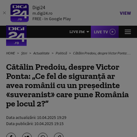
Digi24
VIEW
m.digi24.ro
FREE - In Google Play
LIVE TV
LIVE FM
HOME
Știri
Actualitate
Politică
Cătălin Predoiu, despre Victor Ponta: „Ce fel de siguranță ar avea românii cu un președinte «suveranist» care pune România pe locul 2?”
Cătălin Predoiu, despre Victor
Ponta: „Ce fel de siguranță ar
avea românii cu un președinte
«suveranist» care pune România
pe locul 2?”
Data actualizării:
10.04.2025 19:29
Data publicării:
10.04.2025 19:15