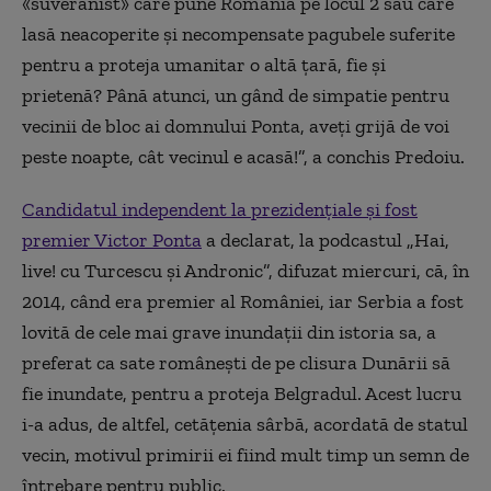
«suveranist» care pune România pe locul 2 sau care
lasă neacoperite și necompensate pagubele suferite
pentru a proteja umanitar o altă țară, fie și
prietenă? Până atunci, un gând de simpatie pentru
vecinii de bloc ai domnului Ponta, aveți grijă de voi
peste noapte, cât vecinul e acasă!”, a conchis Predoiu.
Candidatul independent la prezidențiale și fost
premier Victor Ponta
a declarat, la podcastul „Hai,
live! cu Turcescu și Andronic”, difuzat miercuri, că, în
2014, când era premier al României, iar Serbia a fost
lovită de cele mai grave inundații din istoria sa, a
preferat ca sate românești de pe clisura Dunării să
fie inundate, pentru a proteja Belgradul. Acest lucru
i-a adus, de altfel, cetățenia sârbă, acordată de statul
vecin, motivul primirii ei fiind mult timp un semn de
întrebare pentru public.