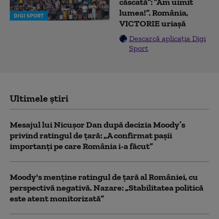
căscată”: ”Am uimit
lumea!”. România,
DIGI SPORT
VICTORIE uriașă
Descarcă aplicația Digi
Sport
Ultimele știri
Mesajul lui Nicușor Dan după decizia Moody’s
privind ratingul de țară: „A confirmat pașii
importanți pe care România i-a făcut”
Moody's menține ratingul de țară al României, cu
perspectivă negativă. Nazare: „Stabilitatea politică
este atent monitorizată”