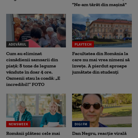
"Ne-am târât din mașină"
ADEVĂRUL
PLAYTECH
Cum au eliminat
Facultatea din România la
cisnădienii samsarii din
care nu mai vrea nimeni să
piață: 8 tone de legume
înveţe. A pierdut aproape
vândute în doar 4 ore.
jumătate din studenţi
Oamenii stau la coadă: „E
incredibil!” FOTO
NEWSWEEK
DIGI FM
Românii plătesc cele mai
Dan Negru, reacție virală