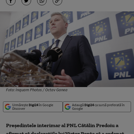
Foto: Inquam Photos / Octav Ganea
Urmărește
Digi24
în Google
Adaugă
Digi24
ca sursă preferată în
Discover
Google
Președintele interimar al PNL Cătălin Predoiu a
afirmat că declarațiile lui Victor Ponta că a ordonat,