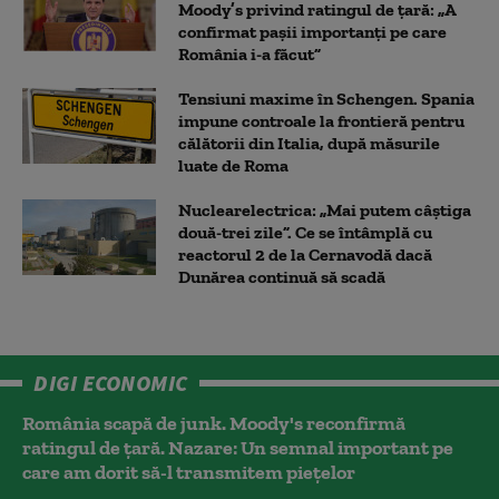
Moody’s privind ratingul de țară: „A
confirmat pașii importanți pe care
România i-a făcut”
Tensiuni maxime în Schengen. Spania
impune controale la frontieră pentru
călătorii din Italia, după măsurile
luate de Roma
Nuclearelectrica: „Mai putem câștiga
două-trei zile”. Ce se întâmplă cu
reactorul 2 de la Cernavodă dacă
Dunărea continuă să scadă
DIGI ECONOMIC
România scapă de junk. Moody's reconfirmă
ratingul de țară. Nazare: Un semnal important pe
care am dorit să-l transmitem piețelor