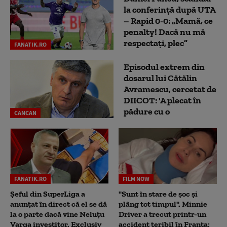
la conferință după UTA
– Rapid 0-0: „Mamă, ce
penalty! Dacă nu mă
respectați, plec”
FANATIK.RO
Episodul extrem din
dosarul lui Cătălin
Avramescu, cercetat de
DIICOT: 'A plecat în
pădure cu o
CANCAN
FANATIK.RO
FILM NOW
Șeful din SuperLiga a
"Sunt în stare de șoc și
anunțat în direct că el se dă
plâng tot timpul". Minnie
la o parte dacă vine Neluțu
Driver a trecut printr-un
Varga investitor. Exclusiv
accident teribil în Franța: