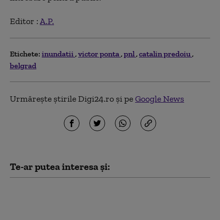
Editor :
A.P.
Etichete:
inundatii
victor ponta
pnl
catalin predoiu
belgrad
Urmărește știrile Digi24.ro și pe
Google News
Te-ar putea interesa și:
Ilie Bolojan spune în ce
condiții ar susține PNL