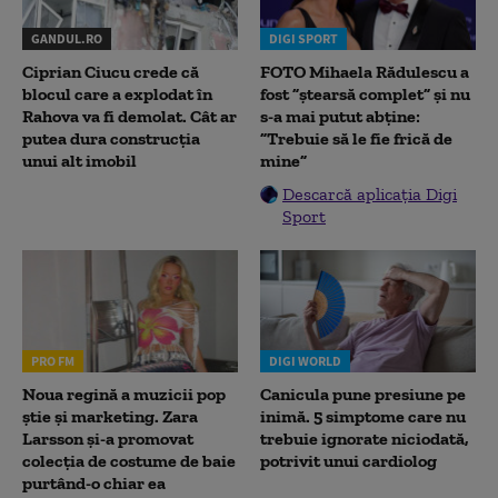
GANDUL.RO
DIGI SPORT
Ciprian Ciucu crede că
FOTO Mihaela Rădulescu a
blocul care a explodat în
fost ”ștearsă complet” și nu
Rahova va fi demolat. Cât ar
s-a mai putut abține:
putea dura construcția
”Trebuie să le fie frică de
unui alt imobil
mine”
Descarcă aplicația Digi
Sport
PRO FM
DIGI WORLD
Noua regină a muzicii pop
Canicula pune presiune pe
știe și marketing. Zara
inimă. 5 simptome care nu
Larsson și-a promovat
trebuie ignorate niciodată,
colecția de costume de baie
potrivit unui cardiolog
purtând-o chiar ea