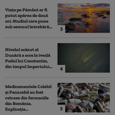
Viața pe Pământ ar fi
putut apărea de două
ori. Studiul care pune
sub semnul întrebării...
3
Nivelul scăzut al
Dunării a scos la iveală
Podul lui Constantin,
din timpul Imperiului...
4
Medicamentele Colebil
și Panzcebil au fost
retrase din farmaciile
din România.
5
Explicația...