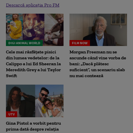
Descarcă aplicația Pro FM
DIGI ANIMAL WORLD
FILM NOW
Cele mai răsfățate pisici
Morgan Freeman nu se
din lumea vedetelor: de la
ascunde când vine vorba de
Calippo a lui Ed Sheeran la
bani: „Dacă plătesc
Meredith Grey a lui Taylor
suficient”, un scenariu slab
Swift
nu mai contează
UTV
Gina Pistol a vorbit pentru
prima dată despre relația