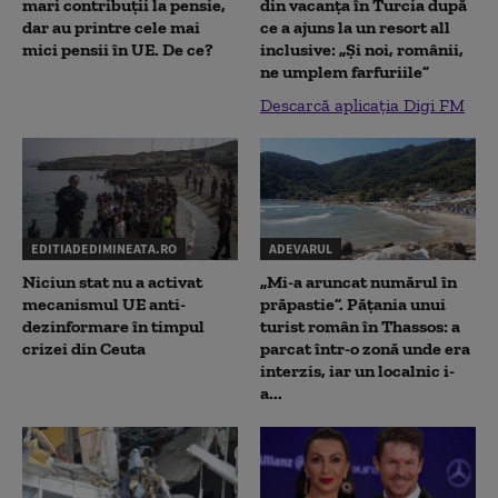
mari contribuții la pensie,
din vacanța în Turcia după
dar au printre cele mai
ce a ajuns la un resort all
mici pensii în UE. De ce?
inclusive: „Și noi, românii,
ne umplem farfuriile”
Descarcă aplicația Digi FM
EDITIADEDIMINEATA.RO
ADEVARUL
Niciun stat nu a activat
„Mi-a aruncat numărul în
mecanismul UE anti-
prăpastie”. Pățania unui
dezinformare în timpul
turist român în Thassos: a
crizei din Ceuta
parcat într-o zonă unde era
interzis, iar un localnic i-
a...