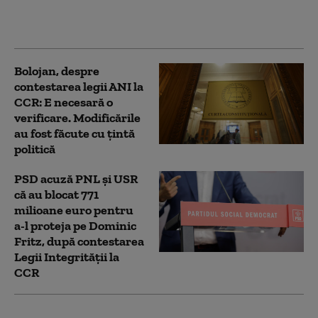
un Guvern tehnocrat
Bolojan, despre
contestarea legii ANI la
CCR: E necesară o
verificare. Modificările
au fost făcute cu țintă
politică
PSD acuză PNL şi USR
că au blocat 771
milioane euro pentru
a-l proteja pe Dominic
Fritz, după contestarea
Legii Integrității la
CCR