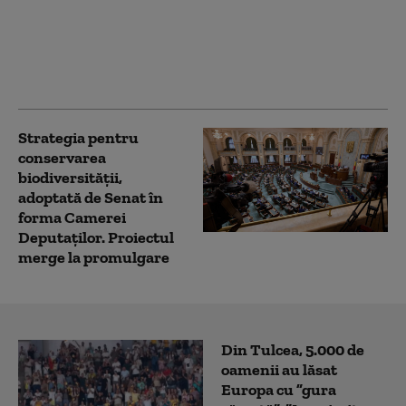
USR și PNL au
contestat Legea
Integrității la CCR.
Milioane de euro din
PNRR, în pericol
Strategia pentru
conservarea
biodiversității,
adoptată de Senat în
forma Camerei
Deputaților. Proiectul
merge la promulgare
Din Tulcea, 5.000 de
oamenii au lăsat
Europa cu ”gura