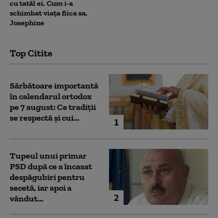
cu tatăl ei. Cum i-a
schimbat viața fiica sa,
Josephine
Top Citite
Sărbătoare importantă
în calendarul ortodox
pe 7 august: Ce tradiții
se respectă și cui...
1
Tupeul unui primar
PSD după ce a încasat
despăgubiri pentru
secetă, iar apoi a
2
vândut...