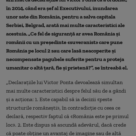
în 2014, când era șef al Executivului, inundarea
unor sate din România, pentru a salva capitala
Serbiei, Belgrad, arată mai multe caracteristici ale
acestuia. „Ce fel de siguranță ar avea România și
românii cu un președinte «suveranist» care pune
România pe locul 2 sau care lasă neacoperite și
necompensate pagubele suferite pentru a proteja
umanitar o altă țară, fie și prietenă?”, se întreabă el.
„Declarațiile lui Victor Ponta devoalează simultan
mai multe caracteristici despre felul său de a gândi
și a acționa: 1. Este capabil să ia decizii «peste
structurile românești», în contradicție cu ceea ce
declară, respectiv faptul că «România este pe primul
loc». 2. Este dispus să ascundă adevărul, dacă crede
că poate obține un avantaj de imagine sau de altă