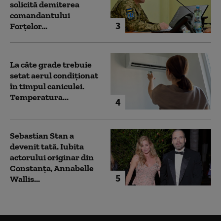
solicită demiterea
comandantului
3
Forțelor...
La câte grade trebuie
setat aerul condiționat
în timpul caniculei.
Temperatura...
4
Sebastian Stan a
devenit tată. Iubita
actorului originar din
Constanța, Annabelle
5
Wallis...