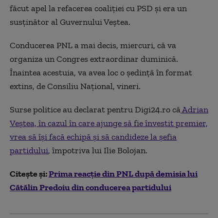
făcut apel la refacerea coaliției cu PSD și era un
susținător al Guvernului Veștea.
Conducerea PNL a mai decis, miercuri, că va
organiza un Congres extraordinar duminică.
Înaintea acestuia, va avea loc o ședință în format
extins, de Consiliu Național, vineri.
Surse politice au declarat pentru Digi24.ro că
Adrian
Veștea, în cazul în care ajunge să fie învestit premier,
vrea să își facă echipă și să candideze la șefia
partidului
, împotriva lui Ilie Bolojan.
Citește și:
Prima reacție din PNL după demisia lui
Cătălin Predoiu din conducerea partidului