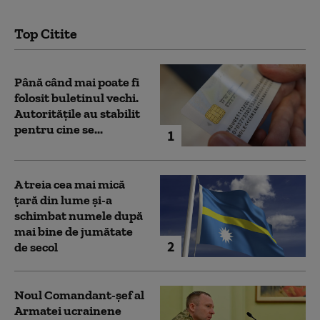
Top Citite
Până când mai poate fi
folosit buletinul vechi.
Autoritățile au stabilit
pentru cine se...
1
A treia cea mai mică
țară din lume și-a
schimbat numele după
mai bine de jumătate
2
de secol
Noul Comandant-șef al
Armatei ucrainene