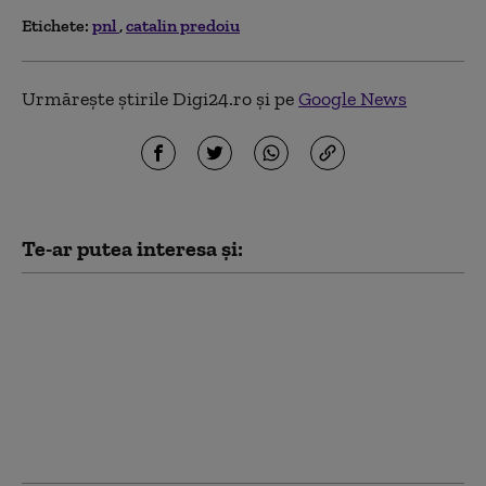
Etichete:
pnl
catalin predoiu
Urmărește știrile Digi24.ro și pe
Google News
Te-ar putea interesa și:
Noua Lege a
Integrității a trecut de
votul Parlamentului.
Ceartă pe averile
partenerilor: „Cu
amantele nu sunt
relații ca între soți”