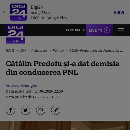
Digi24
VIEW
m.digi24.ro
FREE - In Google Play
LIVE TV
LIVE FM
HOME
Știri
Actualitate
Politică
Cătălin Predoiu și-a dat demisia din conducerea PNL
Cătălin Predoiu și-a dat demisia
din conducerea PNL
Andreea Ghiorghe
Data actualizării:
17.06.2026 22:59
Data publicării:
17.06.2026 16:23