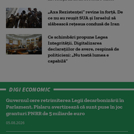
„Axa Rezistenței” revine în forță. De
ce nu au reușit SUA și Israelul să
slăbească rețeaua condusă de Iran
Ce schimbări propune Legea
Integrității. Digitalizarea
declarațiilor de avere, respinsă de
politicieni: „Nu toată lumea e
capabilă”
DIGI ECONOMIC
Guvernul cere retrimiterea Legii decarbonizării în
Parlament. Pîslaru avertizează că sunt puse în joc
granturi PNRR de 5 miliarde euro
05.08.2026