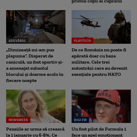
primul copil al cuplului
ADEVĂRUL
PLAYTECH
„Dimineață mi-am pus
De ce România nu poate fi
plapuma”. Disperat de
apărată doar cu baze
caniculă, un fost sportiv și-
militare. Cele trei
a amenajat subsolul
autostrăzi care au devenit
blocului și doarme acolo în
esențiale pentru NATO
fiecare noapte
NEWSWEEK
DIGI FM
Pensiile ar urma să crească
Un fost pilot de Formula 1
la 1 ianuarie cu 6-8%. Ce
face un apel emoționant