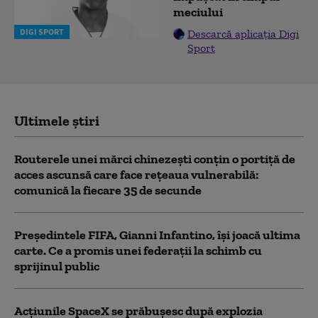
meciului
DIGI SPORT
Descarcă aplicația Digi
Sport
Ultimele știri
Routerele unei mărci chinezești conțin o portiță de
acces ascunsă care face rețeaua vulnerabilă:
comunică la fiecare 35 de secunde
Președintele FIFA, Gianni Infantino, îşi joacă ultima
carte. Ce a promis unei federații la schimb cu
sprijinul public
Acţiunile SpaceX se prăbuşesc după explozia