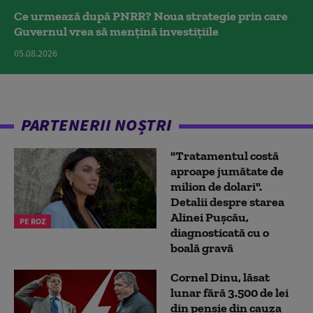
Ce urmează după PNRR? Noua strategie prin care
Guvernul vrea să mențină investițiile
05.08.2026
PARTENERII NOȘTRI
"Tratamentul costă
aproape jumătate de
milion de dolari".
Detalii despre starea
Alinei Pușcău,
PE ROZ
diagnosticată cu o
boală gravă
Cornel Dinu, lăsat
lunar fără 3.500 de lei
din pensie din cauza