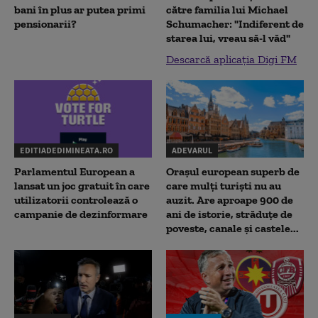
bani în plus ar putea primi
către familia lui Michael
pensionarii?
Schumacher: "Indiferent de
starea lui, vreau să-l văd"
Descarcă aplicația Digi FM
EDITIADEDIMINEATA.RO
ADEVARUL
Parlamentul European a
Orașul european superb de
lansat un joc gratuit în care
care mulți turiști nu au
utilizatorii controlează o
auzit. Are aproape 900 de
campanie de dezinformare
ani de istorie, străduțe de
poveste, canale și castele...