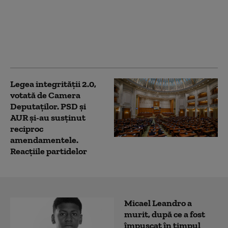
legea integrității și
strategia pentru
biodiversitate depind
3,48 miliarde de euro
din PNRR
Legea integrității 2.0,
votată de Camera
Deputaților. PSD și
AUR și-au susținut
reciproc
amendamentele.
Reacțiile partidelor
Micael Leandro a
murit, după ce a fost
împușcat în timpul