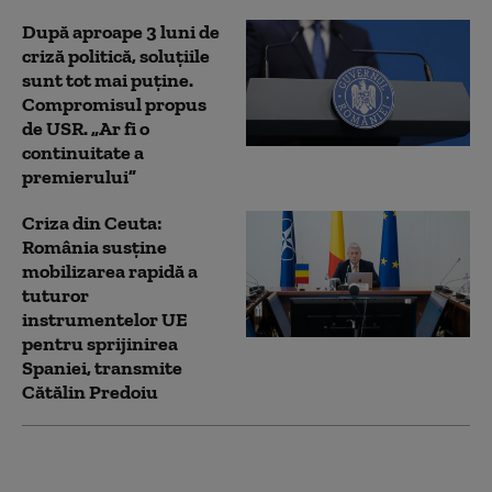
După aproape 3 luni de
criză politică, soluțiile
sunt tot mai puține.
Compromisul propus
de USR. „Ar fi o
continuitate a
premierului”
Criza din Ceuta:
România susţine
mobilizarea rapidă a
tuturor
instrumentelor UE
pentru sprijinirea
Spaniei, transmite
Cătălin Predoiu
Abrudean, apel către
senatori: De votul pe