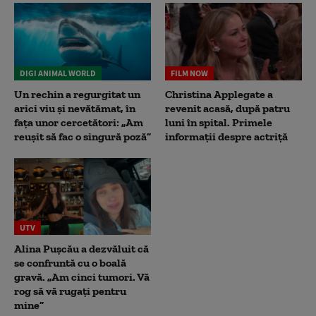
DIGI ANIMAL WORLD
FILM NOW
Un rechin a regurgitat un
Christina Applegate a
arici viu și nevătămat, în
revenit acasă, după patru
fața unor cercetători: „Am
luni în spital. Primele
reușit să fac o singură poză”
informații despre actriță
UTV
Alina Pușcău a dezvăluit că
se confruntă cu o boală
gravă. „Am cinci tumori. Vă
rog să vă rugați pentru
mine”