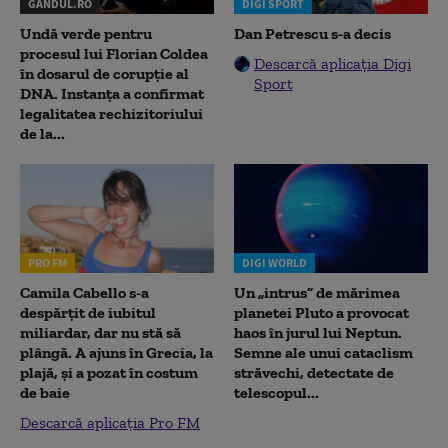
GANDUL.RO
DIGI SPORT
Undă verde pentru
Dan Petrescu s-a decis
procesul lui Florian Coldea
Descarcă aplicația Digi
în dosarul de corupție al
Sport
DNA. Instanța a confirmat
legalitatea rechizitoriului
de la...
PRO FM
DIGI WORLD
Camila Cabello s-a
Un „intrus” de mărimea
despărțit de iubitul
planetei Pluto a provocat
miliardar, dar nu stă să
haos în jurul lui Neptun.
plângă. A ajuns în Grecia, la
Semne ale unui cataclism
plajă, și a pozat în costum
străvechi, detectate de
de baie
telescopul...
Descarcă aplicația Pro FM