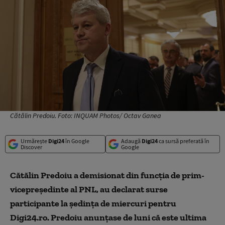
Cătălin Predoiu. Foto: INQUAM Photos/ Octav Ganea
Urmărește
Digi24
în Google
Adaugă
Digi24
ca sursă preferată în
Discover
Google
Cătălin Predoiu a demisionat din funcția de prim-
vicepreședinte al PNL, au declarat surse
participante la ședința de miercuri pentru
Digi24.ro. Predoiu anunțase de luni că este ultima